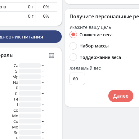
кна
0
г
0
%
0
г
0
%
Получите персональные р
Укажите вашу цель
Снижение веса
 дневник питания
Набор массы
ералы
Поддержание веса
Ca
~
Желаемый вес
Si
~
Mg
~
Na
~
P
~
Cl
~
Далее
Fe
~
I
~
Co
~
Mn
~
Cu
~
Mo
~
Se
~
F
~