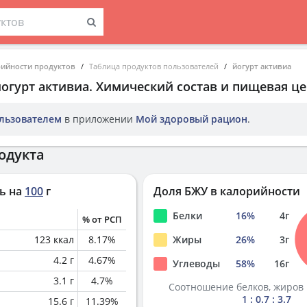
рийности продуктов
Таблица продуктов пользователей
йогурт активиа
огурт активиа
. Химический состав и пищевая це
льзователем
в приложении
Мой здоровый рацион
.
одукта
ь на
100
г
Доля БЖУ в калорийности
Белки
16
%
4
г
% от РСП
123
ккал
8.17
%
Жиры
26
%
3
г
4.2
г
4.67
%
Углеводы
58
%
16
г
3.1
г
4.7
%
Соотношение белков, жиров 
1 : 0.7 : 3.7
15.6
г
11.39
%