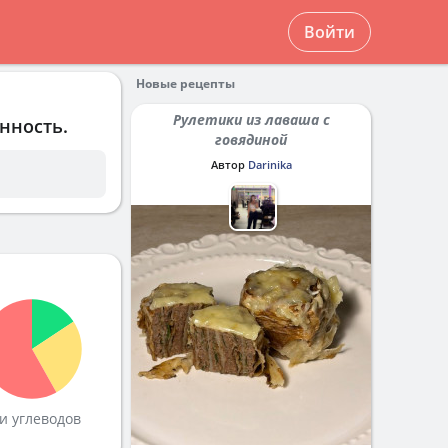
Войти
Новые рецепты
Рулетики из лаваша с
нность.
говядиной
Автор
Darinika
и углеводов