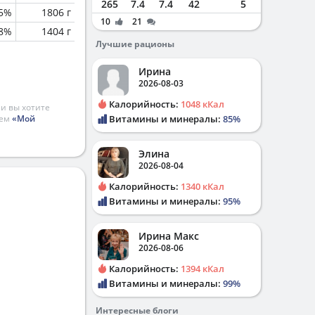
265
7.4
7.4
42
5
.5%
1806 г
10
21
.8%
1404 г
Лучшие рационы
Ирина
2026-08-03
Калорийность:
1048 кКал
и вы хотите
ием
«Мой
Витамины и минералы:
85%
Элина
2026-08-04
Калорийность:
1340 кКал
Витамины и минералы:
95%
Ирина Макс
2026-08-06
Калорийность:
1394 кКал
Витамины и минералы:
99%
Интересные блоги