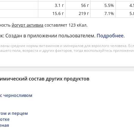
3.1 г
56 г
5.5%
4
15.6 г
219 г
7.1%
5
ность
йогурт активиа
составляет 123 кКал.
к: Создан в приложении пользователем.
Подробнее
.
азаны средние нормы витаминов и минералов для взрослого человека. Есл
вашего пола, возраста и других факторов, тогда воспользуйтесь приложен
имический состав других продуктов
 с черносливом
том и перцем
отке
еная