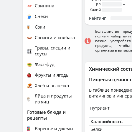
PP
~
Свинина
Калий
~
Снеки
Рейтинг
Соки
Большинство прод
полный набор вита
Сосиски и колбаса
важно употребля
продукты, чтобы
Травы, специи и
организма в витами
соусы
Фаст-фуд
Химический сост
Фрукты и ягоды
Пищевая ценност
Хлеб и выпечка
В таблице приведено
Яйца и продукты
витаминов и минера
из яиц
Нутриент
Готовые блюда и
рецепты
Калорийность
Варенье и джемы
Белки