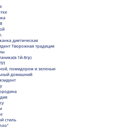
я
етке
шка
18
той
.
канка диетическая
идент Творожная традиция
ны
аника(в 1й-8гр)
 ПП
аной, помидором и зеленью
льный домашний
езидент
ру
мородина
ндия
су
и
ке
й стиль
лло"