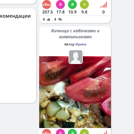
207.5
17.8
10.9
9.8
0
екомендации
4
4
Яичница с кабачками и
шампиньонами
Автор
Ирина