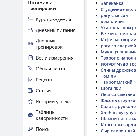
Питание и
Запеканка
тренировки
Сгущенное моло
рагу с мясом
Курс похудения
компливит
Уха с красной 
Дневник питания
Ветчина нежная
Кофе растворим
Дневник
рагу со спаржей
тренировок
Мука цз пшенич
Вес и измерения
Творог с напол
Йогурт Чудо Тр
Общая лента
блины дрожже
Том-ям
Рецепты
Творог мягкий 
Шога яки
Статьи
Лещ со сметано
Фасоль стручко
Истории успеха
Салат с руккол
Таблицы
Хлебцы кукуруз
калорийности
Шампиньоны ма
Консервы сарди
Поиск
Сыр сливочный