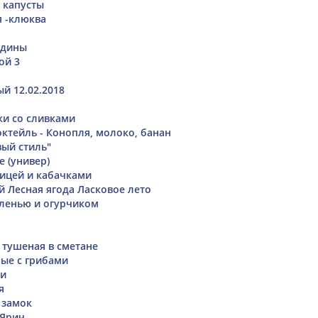
й капусты
 -клюква
ядины
ой 3
й 12.02.2018
и со сливками
ктейль - Конопля, молоко, банан
ый стиль"
е (универ)
рицей и кабачками
й Лесная ягода Ласковое лето
еленью и огурчиком
 тушеная в сметане
ые с грибами
ки
я
 замок
 Ярич