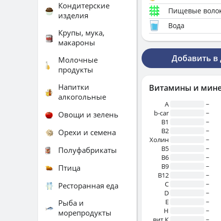
Кондитерские
Пищевые воло
изделия
Вода
Крупы, мука,
макароны
Добавить в
Молочные
продукты
Напитки
Витамины и мин
алкогольные
A
~
b-car
~
Овощи и зелень
В1
~
B2
~
Орехи и семена
Холин
~
B5
~
Полуфабрикаты
B6
~
B9
~
Птица
B12
~
C
~
Ресторанная еда
D
~
E
~
Рыба и
H
~
морепродукты
вит.К
~