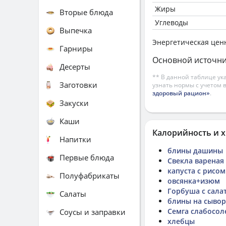
Жиры
Вторые блюда
Углеводы
Выпечка
Энергетическая цен
Гарниры
Основной источни
Десерты
** В данной таблице ук
Заготовки
узнать нормы с учетом 
здоровый рацион»
.
Закуски
Каши
Калорийность и х
Напитки
блины дашины
Первые блюда
Свекла вареная
капуста с рисом
Полуфабрикаты
овсянка+изюм
Горбуша с сала
Салаты
блины на сывор
Семга слабосол
Соусы и заправки
хлебцы