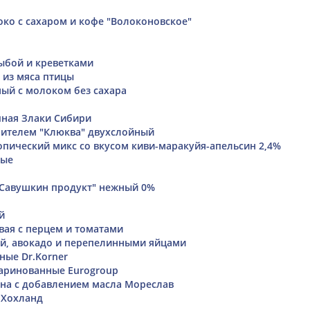
ко с сахаром и кофе "Волоконовское"
рыбой и креветками
 из мяса птицы
ый с молоком без сахара
ная Злаки Сибири
нителем "Клюква" двухслойный
опический микс со вкусом киви-маракуйя-апельсин 2,4%
вые
"Савушкин продукт" нежный 0%
й
вая с перцем и томатами
ой, авокадо и перепелинными яйцами
ные Dr.Korner
ринованные Eurogroup
на с добавлением масла Мореслав
 Хохланд