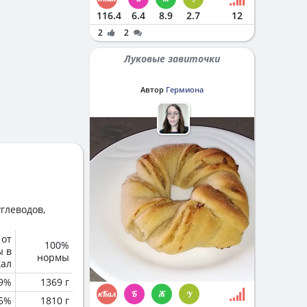
116.4
6.4
8.9
2.7
12
2
2
Луковые завиточки
Автор
Гермиона
глеводов,
 от
100%
ы в
нормы
кал
.9%
1369 г
.5%
1810 г