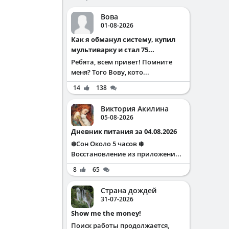
Вова
01-08-2026
Как я обманул систему, купил
мультиварку и стал 75...
Ребята, всем привет! Помните
меня? Того Вову, кото...
14
138
Виктория Акилина
05-08-2026
Дневник питания за 04.08.2026
❄️Сон Около 5 часов ❄️
Восстановление из приложени...
8
65
Страна дождей
31-07-2026
Show me the money!
Поиск работы продолжается,