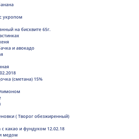
банана
 с укропом
анный на бисквите 65г.
ластинках
женя
бачка и авокадо
ая
нная
02.2018
очка (сметана) 15%
 лимоном
е
й
еновки ( Творог обезжиренный)
 с какао и фундуком 12.02.18
и медом