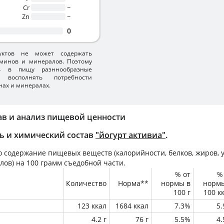
Cr
~
Zn
~
0
уктов не может содержать
минов и минералов. Поэтому
ть в пищу разннообразные
 восполнять потребности
нах и минералах.
ав и анализ пищевой ценности
ь и химический состав
"йогурт активиа"
.
 содержание пищевых веществ (калорийности, белков, жиров, у
лов) на
100 грамм
съедобной части.
% от
%
Количество
Норма**
нормы в
норм
100 г
100 к
123 ккал
1684 ккал
7.3%
5
4.2 г
76 г
5.5%
4