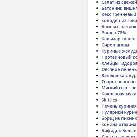
Салат из свеже
Батончик вишня
Кекс гречневый
холодец из гов
Блины с начинк
Рошен 78%
Кальмар тушены
Сироп агавы
Куриные желудк
Протеиновый ко
Хлебцы "Здоров
Овсяное печень
Запеканка с ку
Творог зернены
Мягкий сыр с з
Кокосовая мука
Skittles
Печень куриная
Пулярики курин
борщ из пикин
конина отварна
Бифидок Белый
Крекер с луком