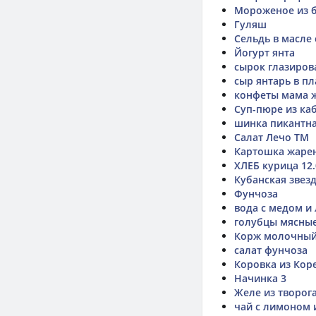
Мороженое из 
Гуляш
Сельдь в масле
Йогурт янта
сырок глазиров
сыр янтарь в п
конфеты мама 
Суп-пюре из ка
шинка пикантн
Салат Лечо ТМ
Картошка жаре
ХЛЕБ курица 12.
Кубанская звезд
Фунчоза
вода с медом и
голубцы мясны
Корж молочны
салат фунчоза
Коровка из Кор
Начинка 3
Желе из творога
чай с лимоном 