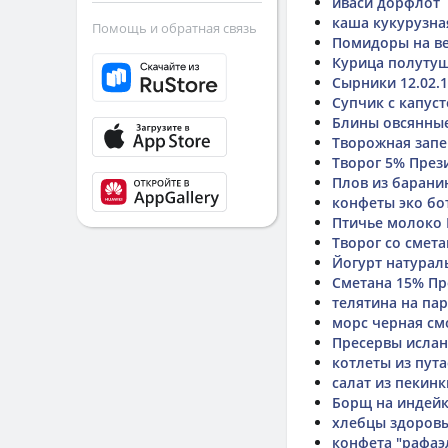
иваси дорфлот
каша кукурузна
Помощь и обратная связь
Помидоры на в
Курица полуту
Сырники 12.02.
Супчик с капус
Блины овсянные
Творожная запе
Творог 5% През
Плов из барани
конфеты эко бот
Птичье молоко
Творог со смет
Йогурт натура
Сметана 15% Пр
телятина на па
морс черная с
Пресервы исла
котлеты из пута
салат из пекинк
Борщ на индей
хлебцы здоровы
конфета "рафаэ