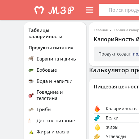
Таблицы
Главная
Таблица кало
калорийности
Калорийность
й
Продукты питания
Продукт создан
по
Баранина и дичь
Калькулятор пр
Бобовые
Вода и напитки
Пищевая ценност
Говядина и
телятина
Калорийность
Грибы
Белки
Детское питание
Жиры
Жиры и масла
Углеводы