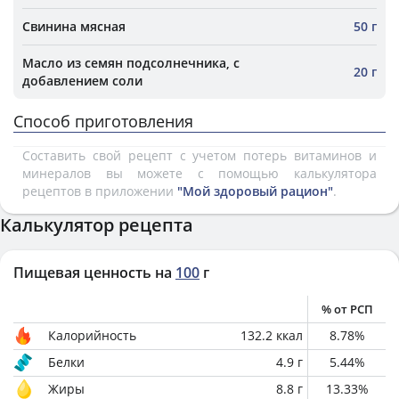
Свинина мясная
50 г
Масло из семян подсолнечника, с
20 г
добавлением соли
Способ приготовления
Составить свой рецепт с учетом потерь витаминов и
минералов вы можете с помощью калькулятора
рецептов в приложении
"Мой здоровый рацион"
.
Калькулятор рецепта
Пищевая ценность на
100
г
% от РСП
Калорийность
132.2
ккал
8.78
%
Белки
4.9
г
5.44
%
Жиры
8.8
г
13.33
%