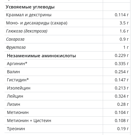
Усвояемые углеводы
Крахмал и декстрины
0.114 г
Моно- и дисахариды (сахара)
3.5 г
Глюкоза (декстроза)
1.6 г
Сахароза
0.9 г
Фруктоза
1 г
Незаменимые аминокислоты
0.229 г
Аргинин*
0.335 г
Валин
0.254 г
Гистидин*
0.147 г
Изолейцин
0.213 г
Лейцин
0.324 г
Лизин
0.28 г
Метионин
0.104 г
Метионин + Цистеин
0.108 г
Треонин
0.19 г