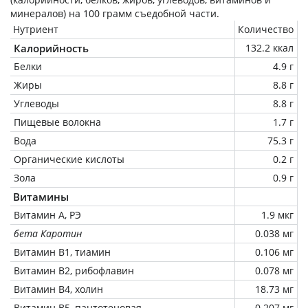
минералов) на
100 грамм
съедобной части.
Нутриент
Количество
Калорийность
132.2 ккал
Белки
4.9 г
Жиры
8.8 г
Углеводы
8.8 г
Пищевые волокна
1.7 г
Вода
75.3 г
Органические кислоты
0.2 г
Зола
0.9 г
Витамины
Витамин А, РЭ
1.9 мкг
бета Каротин
0.038 мг
Витамин В1, тиамин
0.106 мг
Витамин В2, рибофлавин
0.078 мг
Витамин В4, холин
18.73 мг
Витамин В5, пантотеновая
0.207 мг