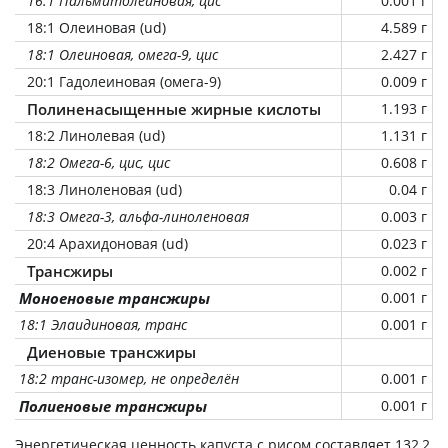
16:1 Пальмитолеиновая, цис
0.001 г
18:1 Олеиновая (ud)
4.589 г
18:1 Олеиновая, омега-9, цис
2.427 г
20:1 Гадолеиновая (омега-9)
0.009 г
Полиненасыщенные жирные кислоты
1.193 г
18:2 Линолевая (ud)
1.131 г
18:2 Омега-6, цис, цис
0.608 г
18:3 Линоленовая (ud)
0.04 г
18:3 Омега-3, альфа-линоленовая
0.003 г
20:4 Арахидоновая (ud)
0.023 г
Трансжиры
0.002 г
Моноеновые трансжиры
0.001 г
18:1 Элаидиновая, транс
0.001 г
Диеновые трансжиры
18:2 транс-изомер, не определён
0.001 г
Полиеновые трансжиры
0.001 г
Энергетическая ценность
капуста с рисом
составляет 132,2