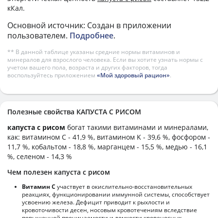
кКал.
Основной источник: Создан в приложении
пользователем.
Подробнее
.
** В данной таблице указаны средние нормы витаминов и
минералов для взрослого человека. Если вы хотите узнать нормы с
учетом вашего пола, возраста и других факторов, тогда
воспользуйтесь приложением
«Мой здоровый рацион»
.
Полезные свойства КАПУСТА С РИСОМ
капуста с рисом
богат такими витаминами и минералами,
как: витамином C - 41,9 %, витамином K - 39,6 %, фосфором -
11,7 %, кобальтом - 18,8 %, марганцем - 15,5 %, медью - 16,1
%, селеном - 14,3 %
Чем полезен капуста с рисом
Витамин С
участвует в окислительно-восстановительных
реакциях, функционировании иммунной системы, способствует
усвоению железа. Дефицит приводит к рыхлости и
кровоточивости десен, носовым кровотечениям вследствие
повышенной проницаемости и ломкости кровеносных