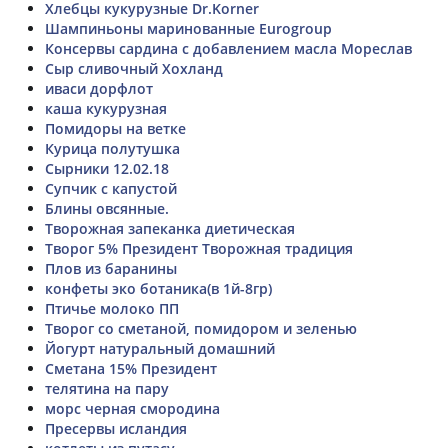
Хлебцы кукурузные Dr.Korner
Шампиньоны маринованные Eurogroup
Консервы сардина с добавлением масла Мореслав
Сыр сливочный Хохланд
иваси дорфлот
каша кукурузная
Помидоры на ветке
Курица полутушка
Сырники 12.02.18
Супчик с капустой
Блины овсянные.
Творожная запеканка диетическая
Творог 5% Президент Творожная традиция
Плов из баранины
конфеты эко ботаника(в 1й-8гр)
Птичье молоко ПП
Творог со сметаной, помидором и зеленью
Йогурт натуральный домашний
Сметана 15% Президент
телятина на пару
морс черная смородина
Пресервы исландия