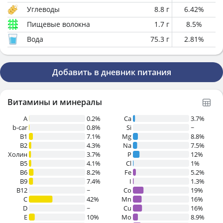
Углеводы
8.8
г
6.42
%
Пищевые волокна
1.7
г
8.5
%
Вода
75.3
г
2.81
%
Добавить в дневник питания
Витамины и минералы
A
0.2%
Ca
3.7%
b-car
0.8%
Si
~
В1
7.1%
Mg
8.8%
B2
4.3%
Na
7.5%
Холин
3.7%
P
12%
B5
4.1%
Cl
1%
B6
8.2%
Fe
5.2%
B9
7.4%
I
1.3%
B12
~
Co
19%
C
42%
Mn
16%
D
~
Cu
16%
E
10%
Mo
8.9%