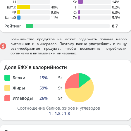
H
~
Se
14%
вит.К
40%
F
0.2%
PP
9.8%
Cr
6.3%
Калий
11%
Zn
5.3%
Рейтинг
8.7
Большинство продуктов не может содержать полный набор
витаминов и минералов. Поэтому важно употреблять в пищу
разннообразные продукты, чтобы восполнять потребности
организма в витаминах и минералах.
Доля БЖУ в калорийности
Белки
15
%
5
г
Жиры
59
%
9
г
Углеводы
26
%
9
г
Соотношение белков, жиров и углеводов
1 : 1.8 : 1.8