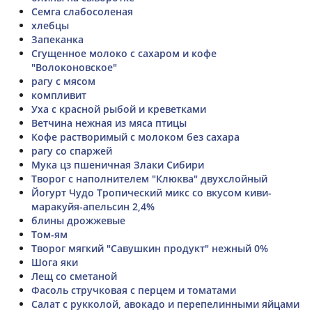
Семга слабосоленая
хлебцы
Запеканка
Сгущенное молоко с сахаром и кофе
"Волоконовское"
рагу с мясом
компливит
Уха с красной рыбой и креветками
Ветчина нежная из мяса птицы
Кофе растворимый с молоком без сахара
рагу со спаржей
Мука цз пшеничная Злаки Сибири
Творог с наполнителем "Клюква" двухслойный
Йогурт Чудо Тропический микс со вкусом киви-
маракуйя-апельсин 2,4%
блины дрожжевые
Том-ям
Творог мягкий "Савушкин продукт" нежный 0%
Шога яки
Лещ со сметаной
Фасоль стручковая с перцем и томатами
Салат с рукколой, авокадо и перепелинными яйцами