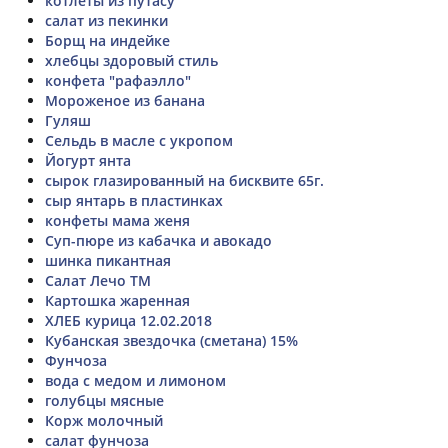
котлеты из путасу
салат из пекинки
Борщ на индейке
хлебцы здоровый стиль
конфета "рафаэлло"
Мороженое из банана
Гуляш
Сельдь в масле с укропом
Йогурт янта
сырок глазированный на бисквите 65г.
сыр янтарь в пластинках
конфеты мама женя
Суп-пюре из кабачка и авокадо
шинка пикантная
Салат Лечо ТМ
Картошка жаренная
ХЛЕБ курица 12.02.2018
Кубанская звездочка (сметана) 15%
Фунчоза
вода с медом и лимоном
голубцы мясные
Корж молочный
салат фунчоза