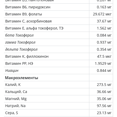
Витамин В6, пиридоксин
0.163 мг
Витамин В9, фолаты
29.672 мкг
Витамин C, аскорбиновая
37.67 мг
Витамин Е, альфа токоферол, ТЭ
1.562 мг
бета Токоферол
0.084 мг
гамма Токоферол
0.937 мг
дельта Токоферол
0.354 мг
Витамин К, филлохинон
47.5 мкг
Витамин РР, НЭ
1.9529 мг
Ниацин
0.844 мг
Макроэлементы
Калий, K
273.5 мг
Кальций, Ca
36.66 мг
Магний, Mg
35.06 мг
Натрий, Na
97.56 мг
Сера, S
23.13 мг