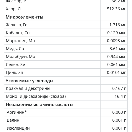
Фосфор, P
58.2 мг
Хлор, Cl
512.36 мг
Микроэлементы
Железо, Fe
1.716 мг
Кобальт, Co
0.129 мкг
Марганец, Mn
0.0093 мг
Медь, Cu
3.61 мкг
Молибден, Mo
0.944 мкг
Селен, Se
0.061 мкг
Цинк, Zn
0.0101 мг
Усвояемые углеводы
Крахмал и декстрины
0.167 г
Моно- и дисахариды (сахара)
16.4 г
Незаменимые аминокислоты
Аргинин*
0.003 г
Валин
0.001 г
Изолейцин
0.001 г