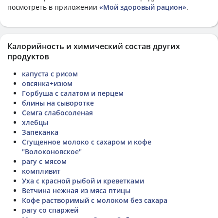
посмотреть в приложении
«Мой здоровый рацион»
.
Калорийность и химический состав других
продуктов
капуста с рисом
овсянка+изюм
Горбуша с салатом и перцем
блины на сыворотке
Семга слабосоленая
хлебцы
Запеканка
Сгущенное молоко с сахаром и кофе
"Волоконовское"
рагу с мясом
компливит
Уха с красной рыбой и креветками
Ветчина нежная из мяса птицы
Кофе растворимый с молоком без сахара
рагу со спаржей