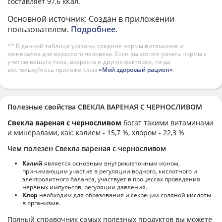
составляет 97,6 кКал.
Основной источник: Создан в приложении
пользователем.
Подробнее
.
** В данной таблице указаны средние нормы витаминов и
минералов для взрослого человека. Если вы хотите узнать нормы с
учетом вашего пола, возраста и других факторов, тогда
воспользуйтесь приложением
«Мой здоровый рацион»
.
Полезные свойства СВЕКЛА ВАРЕНАЯ С ЧЕРНОСЛИВОМ
Свекла вареная с черносливом
богат такими витаминами
и минералами, как: калием - 15,7 %, хлором - 22,3 %
Чем полезен Свекла вареная с черносливом
Калий
является основным внутриклеточным ионом,
принимающим участие в регуляции водного, кислотного и
электролитного баланса, участвует в процессах проведения
нервных импульсов, регуляции давления.
Хлор
необходим для образования и секреции соляной кислоты
в организме.
Полный справочник самых полезных продуктов вы можете