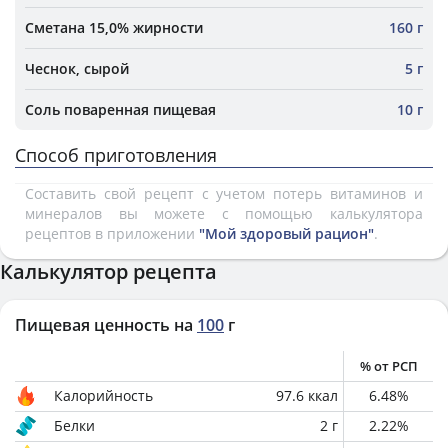
Сметана 15,0% жирности
160 г
Чеснок, сырой
5 г
Соль поваренная пищевая
10 г
Способ приготовления
Составить свой рецепт с учетом потерь витаминов и
минералов вы можете с помощью калькулятора
рецептов в приложении
"Мой здоровый рацион"
.
Калькулятор рецепта
Пищевая ценность на
100
г
% от РСП
Калорийность
97.6
ккал
6.48
%
Белки
2
г
2.22
%