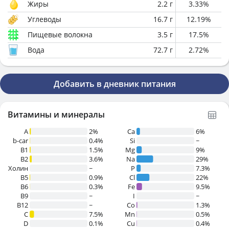
Жиры
2.2
г
3.33
%
Углеводы
16.7
г
12.19
%
Пищевые волокна
3.5
г
17.5
%
Вода
72.7
г
2.72
%
Добавить в дневник питания
Витамины и минералы
A
2%
Ca
6%
b-car
0.4%
Si
~
В1
1.5%
Mg
9%
B2
3.6%
Na
29%
Холин
~
P
7.3%
B5
0.9%
Cl
22%
B6
0.3%
Fe
9.5%
B9
~
I
~
B12
~
Co
1.3%
C
7.5%
Mn
0.5%
D
0.1%
Cu
0.4%