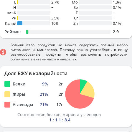
E
2.7%
Mo
1.3%
H
~
Se
0.1%
вит.К
~
F
~
PP
3.5%
Cr
~
Калий
16%
Zn
0.1%
Рейтинг
2.9
Большинство продуктов не может содержать полный набор
витаминов и минералов. Поэтому важно употреблять в пищу
разннообразные продукты, чтобы восполнять потребности
организма в витаминах и минералах.
Доля БЖУ в калорийности
Белки
9
%
2
г
Жиры
21
%
2
г
Углеводы
71
%
17
г
Соотношение белков, жиров и углеводов
1 : 1.1 : 8.4