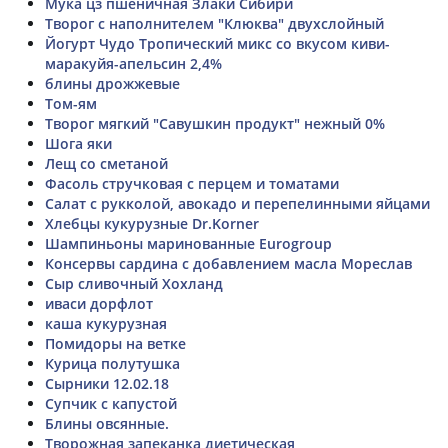
Мука цз пшеничная Злаки Сибири
Творог с наполнителем "Клюква" двухслойный
Йогурт Чудо Тропический микс со вкусом киви-
маракуйя-апельсин 2,4%
блины дрожжевые
Том-ям
Творог мягкий "Савушкин продукт" нежный 0%
Шога яки
Лещ со сметаной
Фасоль стручковая с перцем и томатами
Салат с рукколой, авокадо и перепелинными яйцами
Хлебцы кукурузные Dr.Korner
Шампиньоны маринованные Eurogroup
Консервы сардина с добавлением масла Мореслав
Сыр сливочный Хохланд
иваси дорфлот
каша кукурузная
Помидоры на ветке
Курица полутушка
Сырники 12.02.18
Супчик с капустой
Блины овсянные.
Творожная запеканка диетическая