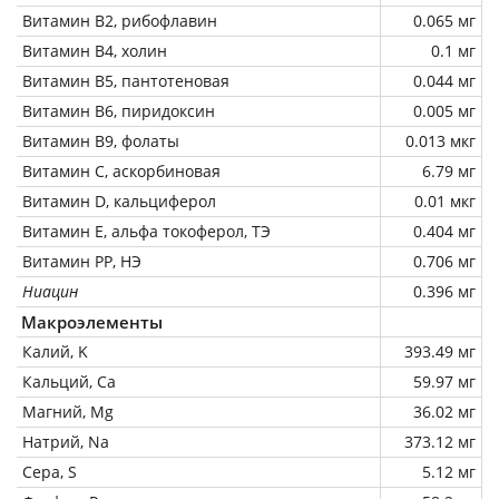
Витамин В2, рибофлавин
0.065 мг
Витамин В4, холин
0.1 мг
Витамин В5, пантотеновая
0.044 мг
Витамин В6, пиридоксин
0.005 мг
Витамин В9, фолаты
0.013 мкг
Витамин C, аскорбиновая
6.79 мг
Витамин D, кальциферол
0.01 мкг
Витамин Е, альфа токоферол, ТЭ
0.404 мг
Витамин РР, НЭ
0.706 мг
Ниацин
0.396 мг
Макроэлементы
Калий, K
393.49 мг
Кальций, Ca
59.97 мг
Магний, Mg
36.02 мг
Натрий, Na
373.12 мг
Сера, S
5.12 мг