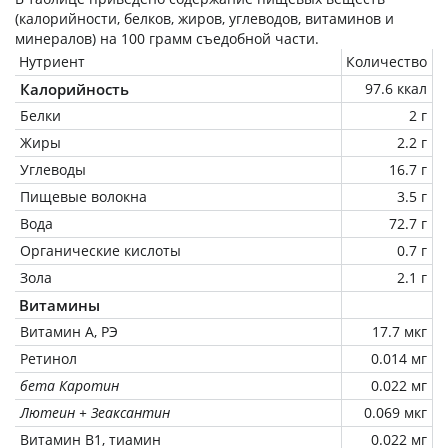
(калорийности, белков, жиров, углеводов, витаминов и
минералов) на
100 грамм
съедобной части.
Нутриент
Количество
Калорийность
97.6 ккал
Белки
2 г
Жиры
2.2 г
Углеводы
16.7 г
Пищевые волокна
3.5 г
Вода
72.7 г
Органические кислоты
0.7 г
Зола
2.1 г
Витамины
Витамин А, РЭ
17.7 мкг
Ретинол
0.014 мг
бета Каротин
0.022 мг
Лютеин + Зеаксантин
0.069 мкг
Витамин В1, тиамин
0.022 мг