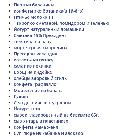
Плов из баранины
конфеты эко ботаника(в 1й-8гр)
Птичье молоко ПП
Творог со сметаной, помидором и зеленью
Йогурт натуральный домашний
Сметана 15% Президент
телятина на пару
морс черная смородина
Пресервы исландия
котлеты из путасу
салат из пекинки
Борщ на индейке
хлебцы здоровый стиль
конфета "рафаэлло"
Мороженое из банана
Гуляш
Сельдь в масле с укропом
Йогурт янта
сырок глазированный на бисквите 65г.
сыр янтарь в пластинках
конфеты мама женя
Суп-пюре из кабачка и авокадо