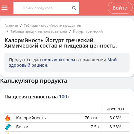
Войти
Главная
Таблица калорийности продуктов
Таблица продуктов пользователей
Йогурт греческий
Калорийность
Йогурт греческий
.
Химический состав и пищевая ценность.
Продукт создан
пользователем
в приложении
Мой
здоровый рацион
.
Калькулятор продукта
Пищевая ценность на
100
г
% от РСП
Калорийность
76
ккал
5.05
%
Белки
7.5
г
8.33
%