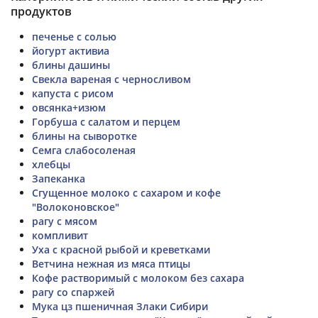
продуктов
печенье с солью
йогурт активиа
блины дашины
Свекла вареная с черносливом
капуста с рисом
овсянка+изюм
Горбуша с салатом и перцем
блины на сыворотке
Семга слабосоленая
хлебцы
Запеканка
Сгущенное молоко с сахаром и кофе
"Волоконовское"
рагу с мясом
компливит
Уха с красной рыбой и креветками
Ветчина нежная из мяса птицы
Кофе растворимый с молоком без сахара
рагу со спаржей
Мука цз пшеничная Злаки Сибири