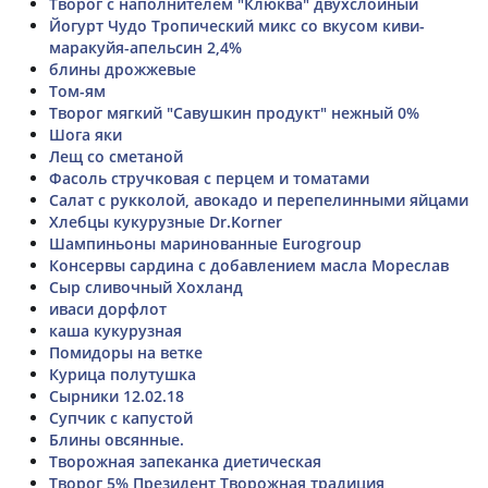
Творог с наполнителем "Клюква" двухслойный
Йогурт Чудо Тропический микс со вкусом киви-
маракуйя-апельсин 2,4%
блины дрожжевые
Том-ям
Творог мягкий "Савушкин продукт" нежный 0%
Шога яки
Лещ со сметаной
Фасоль стручковая с перцем и томатами
Салат с рукколой, авокадо и перепелинными яйцами
Хлебцы кукурузные Dr.Korner
Шампиньоны маринованные Eurogroup
Консервы сардина с добавлением масла Мореслав
Сыр сливочный Хохланд
иваси дорфлот
каша кукурузная
Помидоры на ветке
Курица полутушка
Сырники 12.02.18
Супчик с капустой
Блины овсянные.
Творожная запеканка диетическая
Творог 5% Президент Творожная традиция