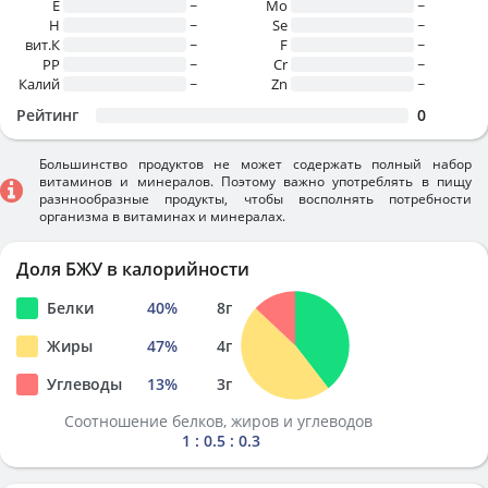
E
~
Mo
~
H
~
Se
~
вит.К
~
F
~
PP
~
Cr
~
Калий
~
Zn
~
Рейтинг
0
Большинство продуктов не может содержать полный набор
витаминов и минералов. Поэтому важно употреблять в пищу
разннообразные продукты, чтобы восполнять потребности
организма в витаминах и минералах.
Доля БЖУ в калорийности
Белки
40
%
8
г
Жиры
47
%
4
г
Углеводы
13
%
3
г
Соотношение белков, жиров и углеводов
1 : 0.5 : 0.3