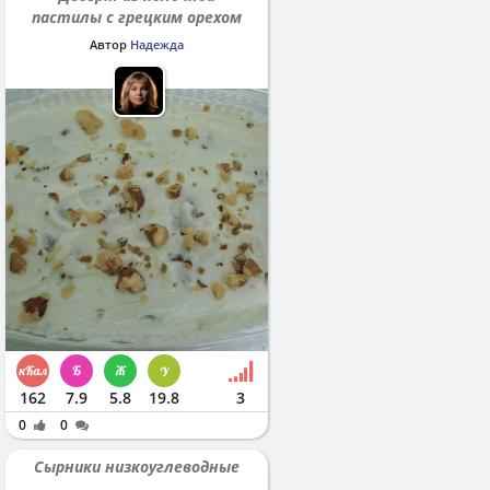
пастилы с грецким орехом
Автор
Надежда
162
7.9
5.8
19.8
3
0
0
Сырники низкоуглеводные