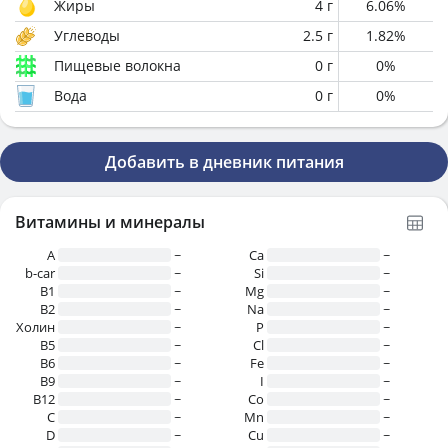
Жиры
4
г
6.06
%
Углеводы
2.5
г
1.82
%
Пищевые волокна
0
г
0
%
Вода
0
г
0
%
Добавить в дневник питания
Витамины и минералы
A
~
Ca
~
b-car
~
Si
~
В1
~
Mg
~
B2
~
Na
~
Холин
~
P
~
B5
~
Cl
~
B6
~
Fe
~
B9
~
I
~
B12
~
Co
~
C
~
Mn
~
D
~
Cu
~