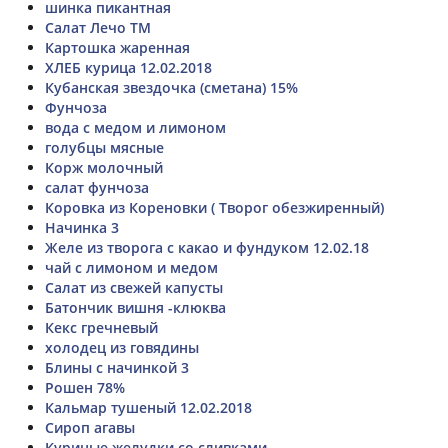
шинка пикантная
Салат Лечо ТМ
Картошка жаренная
ХЛЕБ курица 12.02.2018
Кубанская звездочка (сметана) 15%
Фунчоза
вода с медом и лимоном
голубцы мясные
Корж молочный
салат фунчоза
Коровка из Кореновки ( Творог обезжиренный)
Начинка 3
Желе из творога с какао и фундуком 12.02.18
чай с лимоном и медом
Салат из свежей капусты
Батончик вишня -клюква
Кекс гречневый
холодец из говядины
Блины с начинкой 3
Рошен 78%
Кальмар тушеный 12.02.2018
Сироп агавы
Куриные желудки со сливками