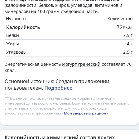
(калорийности, белков, жиров, углеводов, витаминов и
минералов) на
100 грамм
съедобной части.
Нутриент
Количество
Калорийность
76 ккал
Белки
7.5 г
Жиры
4 г
Углеводы
2.5 г
Энергетическая ценность
Йогурт греческий
составляет 76
кКал.
Основной источник: Создан в приложении
пользователем.
Подробнее
.
** В данной таблице указаны средние нормы витаминов и
минералов для взрослого человека. Если вы хотите узнать нормы с
учетом вашего пола, возраста и других факторов, тогда
воспользуйтесь приложением
«Мой здоровый рацион»
.
Калорийность и химический состав других