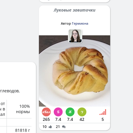
Луковые завиточки
Автор
Гермиона
глеводов,
 от
100%
ы в
нормы
кал
265
7.4
7.4
42
5
10
21
81818 г