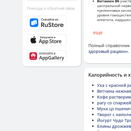
Витамин В6
участв
центральной нервн
Помощь и обратная связь
нуклеиновых кисло
уровня гомоцистеи
аппетита, нарушен
еще
Полный справочник 
здоровый рацион»
.
Калорийность и х
Уха с красной 
Ветчина нежная
Кофе растворим
рагу со спаржей
Мука цз пшенич
Творог с напол
Йогурт Чудо Тр
блины дрожже