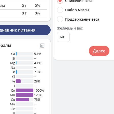
Снижение веса
кна
0
г
0
%
Набор массы
0
г
0
%
Поддержание веса
Желаемый вес
 дневник питания
ералы
Далее
Ca
5.1%
Si
~
Mg
4.1%
Na
~
P
7.5%
Cl
~
%
Fe
28%
I
~
Co
1000%
Mn
125%
Cu
75%
Mo
~
Se
~
F
~