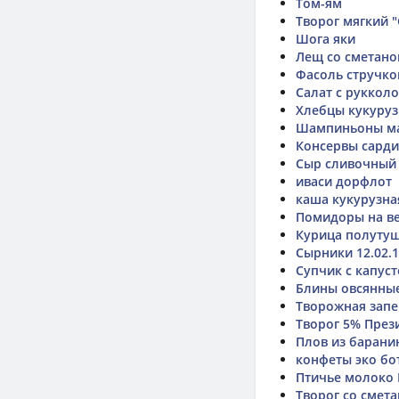
Том-ям
Творог мягкий 
Шога яки
Лещ со сметано
Фасоль стручко
Салат с руккол
Хлебцы кукуруз
Шампиньоны ма
Консервы сарди
Сыр сливочный
иваси дорфлот
каша кукурузна
Помидоры на в
Курица полуту
Сырники 12.02.
Супчик с капус
Блины овсянные
Творожная запе
Творог 5% През
Плов из барани
конфеты эко бот
Птичье молоко
Творог со смет