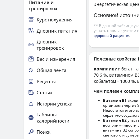
Питание и
Энергетическая цен
тренировки
Основной источни
Курс похудения
** В данной таблице ук
Дневник питания
узнать нормы с учетом 
здоровый рацион»
.
Дневник
тренировок
Вес и измерения
Полезные свойств
компливит
богат т
Общая лента
70,6 %, витамином B6
Рецепты
кобальтом - 1000 %, 
Чем полезен компл
Статьи
Витамин В1
входи
Истории успеха
организм энергией
Недостаток этого 
Таблицы
сердечно-сосудист
калорийности
Витамин В2
участ
восприимчивости ц
витамина В2 сопро
Поиск
светового и сумере