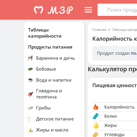
Таблицы
Главная
Таблица кало
калорийности
Калорийность
Продукты питания
Продукт создан
по
Баранина и дичь
Калькулятор пр
Бобовые
Вода и напитки
Пищевая ценност
Говядина и
телятина
Калорийность
Грибы
Белки
Детское питание
Жиры
Жиры и масла
Углеводы