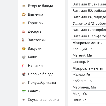
Витамин В1, тиамин
Вторые блюда
Витамин В2, рибоф
Выпечка
Витамин В6, пирид
Гарниры
Витамин B12, добав
Витамин C, аскорби
Десерты
Витамин Е, альфа т
Заготовки
Макроэлементы
Закуски
Кальций, Ca
Магний, Mg
Каши
Фосфор, P
Напитки
Микроэлементы
Первые блюда
Железо, Fe
Кобальт, Co
Полуфабрикаты
Марганец, Mn
Салаты
Медь, Cu
Соусы и заправки
Цинк, Zn