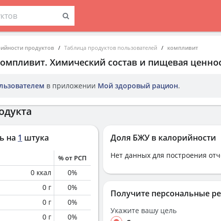
рийности продуктов
Таблица продуктов пользователей
компливит
компливит
. Химический состав и пищевая ценнос
льзователем
в приложении
Мой здоровый рацион
.
одукта
ь на
1
штука
Доля БЖУ в калорийности
Нет данных для построения отч
% от РСП
0
ккал
0
%
0
г
0
%
Получите персональные р
0
г
0
%
Укажите вашу цель
0
г
0
%