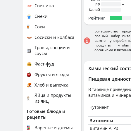
PP
~
Свинина
Калий
~
Снеки
Рейтинг
Соки
Большинство прод
полный набор вита
Сосиски и колбаса
важно употребля
продукты, чтобы
Травы, специи и
организма в витами
соусы
Фаст-фуд
Химический сост
Фрукты и ягоды
Пищевая ценност
Хлеб и выпечка
В таблице приведено
Яйца и продукты
витаминов и минера
из яиц
Нутриент
Готовые блюда и
рецепты
Витамины
Варенье и джемы
Витамин А, РЭ