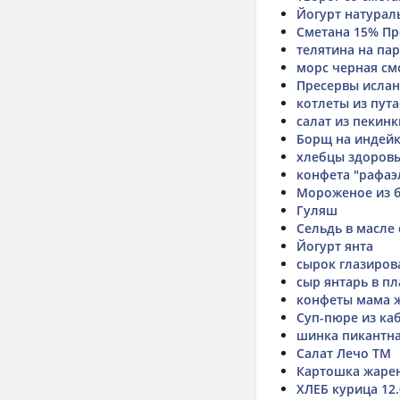
Йогурт натура
Сметана 15% Пр
телятина на па
морс черная с
Пресервы исла
котлеты из пута
салат из пекинк
Борщ на индей
хлебцы здоровы
конфета "рафаэ
Мороженое из 
Гуляш
Сельдь в масле
Йогурт янта
сырок глазиров
сыр янтарь в п
конфеты мама 
Суп-пюре из ка
шинка пикантн
Салат Лечо ТМ
Картошка жаре
ХЛЕБ курица 12.