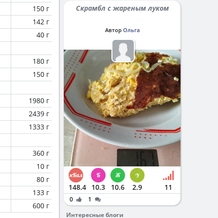
Скрамбл с жареным луком
150 г
142 г
Автор
Ольга
40 г
180 г
150 г
1980 г
2439 г
1333 г
360 г
10 г
80 г
148.4
10.3
10.6
2.9
11
133 г
0
1
600 г
Интересные блоги