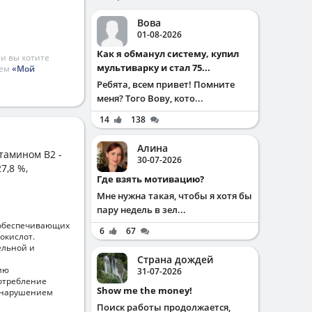
Вова
01-08-2026
Как я обманул систему, купил
и вы хотите
мультиварку и стал 75...
ием
«Мой
Ребята, всем привет! Помните
меня? Того Вову, кото...
14
138
Алина
тамином B2 -
30-07-2026
7,8 %,
Где взять мотивацию?
Мне нужна такая, чтобы я хотя бы
пару недель в зел...
 обеспечивающих
6
67
окислот.
ельной и
Страна дождей
ию
31-07-2026
отребление
Show me the money!
, нарушением
Поиск работы продолжается,