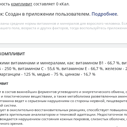
ность
компливит
составляет 0 кКал.
к: Создан в приложении пользователем.
Подробнее
.
азаны средние нормы витаминов и минералов для взрослого человека. Есл
вашего пола, возраста и других факторов, тогда воспользуйтесь приложен
а КОМПЛИВИТ
акими витаминами и минералами, как: витамином B1 - 66,7 %, ви
 - 250 %, витамином C - 55,6 %, витамином E - 66,7 %, железом - 2
марганцем - 125 %, медью - 75 %, цинком - 16,7 %
ивит
т в состав важнейших ферментов углеводного и энергетического обмена,
 и пластическими веществами, а также метаболизма разветвленных амин
витамина ведет к серьезным нарушениям со стороны нервной, пищеварит
ой систем.
вует в окислительно-восстановительных реакциях, способствует повышен
вета зрительным анализатором и темновой адаптации. Недостаточное п
вождается нарушением состояния кожных покровов, слизистых оболочек
чного зрения.