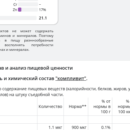
Cr
~
Zn
17%
21.1
уктов не может содержать
минов и минералов. Поэтому
ть в пищу разннообразные
 восполнять потребности
нах и минералах.
ав и анализ пищевой ценности
ь и химический состав
"компливит"
.
 содержание пищевых веществ (калорийности, белков, жиров, у
лов) на
штуку
съедобной части.
% от
%
Количество
Норма**
нормы в
норм
100 г
100 к
1.1 мкг
900 мкг
0.1%