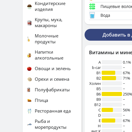
Кондитерские
Пищевые воло
изделия
Вода
Крупы, мука,
макароны
Добавить в
Молочные
продукты
Напитки
Витамины и мин
алкогольные
A
0.1%
b-car
~
Овощи и зелень
В1
67%
B2
71%
Орехи и семена
Холин
~
B5
~
Полуфабрикаты
B6
250
B9
~
Птица
B12
~
C
56%
Ресторанная еда
D
~
E
67%
Рыба и
H
~
морепродукты
вит.К
~