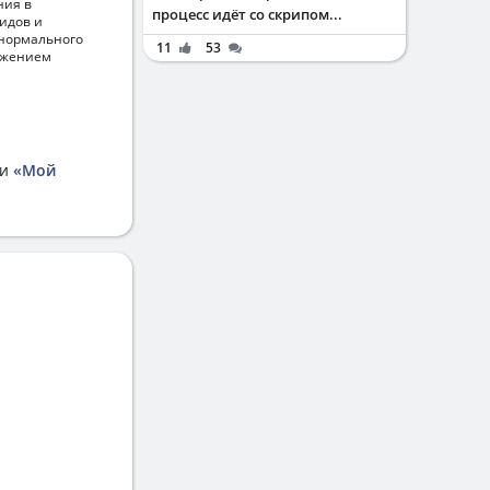
ния в
процесс идёт со скрипом...
идов и
 нормального
11
53
ижением
ии
«Мой