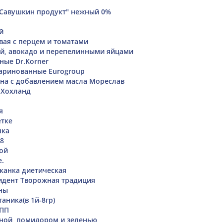
"Савушкин продукт" нежный 0%
й
вая с перцем и томатами
ой, авокадо и перепелинными яйцами
ные Dr.Korner
ринованные Eurogroup
на с добавлением масла Мореслав
 Хохланд
я
етке
шка
18
той
.
канка диетическая
идент Творожная традиция
ны
аника(в 1й-8гр)
 ПП
аной, помидором и зеленью