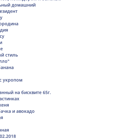
льный домашний
езидент
ру
мородина
ндия
су
и
ке
й стиль
лло"
банана
 с укропом
анный на бисквите 65г.
ластинках
женя
бачка и авокадо
ая
нная
02.2018