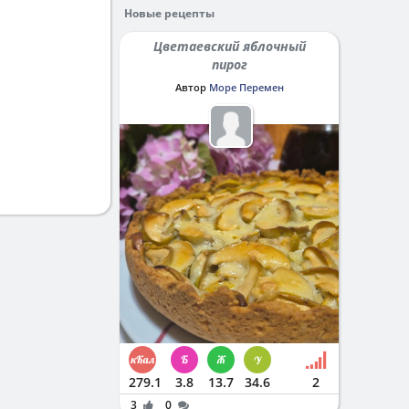
Новые рецепты
Цветаевский яблочный
пирог
Автор
Море Перемен
279.1
3.8
13.7
34.6
2
3
0