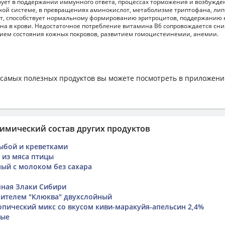
ует в поддержании иммунного ответа, процессах торможения и возбужде
ой системе, в превращениях аминокислот, метаболизме триптофана, лип
т, способствует нормальному формированию эритроцитов, поддержанию
на в крови. Недостаточное потребление витамина В6 сопровождается сн
ием состояния кожных покровов, развитием гомоцистеинемии, анемии.
самых полезных продуктов вы можете посмотреть в приложен
имический состав других продуктов
рыбой и креветками
 из мяса птицы
ый с молоком без сахара
ная Злаки Сибири
нителем "Клюква" двухслойный
опический микс со вкусом киви-маракуйя-апельсин 2,4%
вые