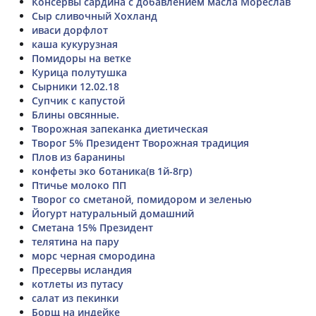
Консервы сардина с добавлением масла Мореслав
Сыр сливочный Хохланд
иваси дорфлот
каша кукурузная
Помидоры на ветке
Курица полутушка
Сырники 12.02.18
Супчик с капустой
Блины овсянные.
Творожная запеканка диетическая
Творог 5% Президент Творожная традиция
Плов из баранины
конфеты эко ботаника(в 1й-8гр)
Птичье молоко ПП
Творог со сметаной, помидором и зеленью
Йогурт натуральный домашний
Сметана 15% Президент
телятина на пару
морс черная смородина
Пресервы исландия
котлеты из путасу
салат из пекинки
Борщ на индейке