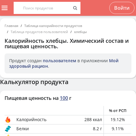
Войти
Главная
Таблица калорийности продуктов
Таблица продуктов пользователей
хлебцы
Калорийность
хлебцы
. Химический состав и
пищевая ценность.
Продукт создан
пользователем
в приложении
Мой
здоровый рацион
.
Калькулятор продукта
Пищевая ценность на
100
г
% от РСП
Калорийность
288
ккал
19.12
%
Белки
8.2
г
9.11
%