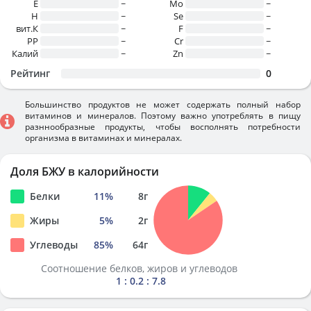
E
~
Mo
~
H
~
Se
~
вит.К
~
F
~
PP
~
Cr
~
Калий
~
Zn
~
Рейтинг
0
Большинство продуктов не может содержать полный набор
витаминов и минералов. Поэтому важно употреблять в пищу
разннообразные продукты, чтобы восполнять потребности
организма в витаминах и минералах.
Доля БЖУ в калорийности
Белки
11
%
8
г
Жиры
5
%
2
г
Углеводы
85
%
64
г
Соотношение белков, жиров и углеводов
1 : 0.2 : 7.8