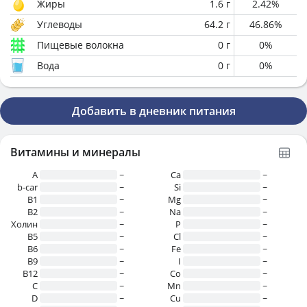
Жиры
1.6
г
2.42
%
Углеводы
64.2
г
46.86
%
Пищевые волокна
0
г
0
%
Вода
0
г
0
%
Добавить в дневник питания
Витамины и минералы
A
~
Ca
~
b-car
~
Si
~
В1
~
Mg
~
B2
~
Na
~
Холин
~
P
~
B5
~
Cl
~
B6
~
Fe
~
B9
~
I
~
B12
~
Co
~
C
~
Mn
~
D
~
Cu
~