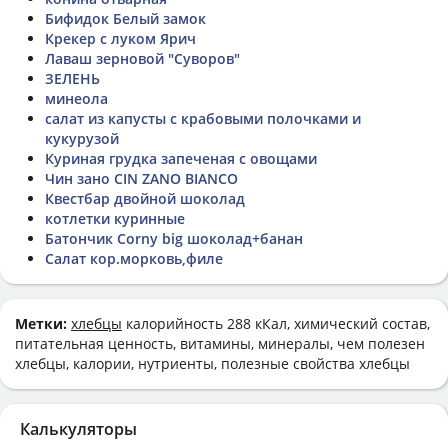
Бифидок Белый замок
Крекер с луком Ярич
Лаваш зерновой "Суворов"
ЗЕЛЕНЬ
минеола
салат из капусты с крабовыми полочками и
кукурузой
Куриная грудка запеченая с овощами
Чин зано CIN ZANO BIANCO
Квестбар двойной шоколад
котлетки куринные
Батончик Corny big шоколад+банан
Салат кор.морковь,филе
Метки:
хлебцы
калорийность 288 кКал, химический состав,
питательная ценность, витамины, минералы, чем полезен
хлебцы, калории, нутриенты, полезные свойства хлебцы
Калькуляторы