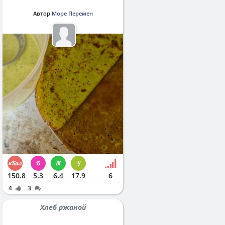
Автор
Море Перемен
150.8
5.3
6.4
17.9
6
4
3
Хлеб ржаной