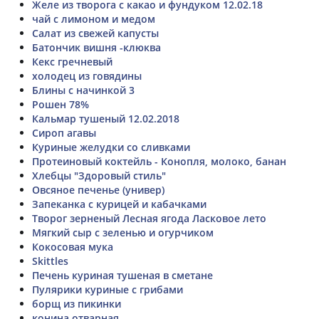
Желе из творога с какао и фундуком 12.02.18
чай с лимоном и медом
Салат из свежей капусты
Батончик вишня -клюква
Кекс гречневый
холодец из говядины
Блины с начинкой 3
Рошен 78%
Кальмар тушеный 12.02.2018
Сироп агавы
Куриные желудки со сливками
Протеиновый коктейль - Конопля, молоко, банан
Хлебцы "Здоровый стиль"
Овсяное печенье (универ)
Запеканка с курицей и кабачками
Творог зерненый Лесная ягода Ласковое лето
Мягкий сыр с зеленью и огурчиком
Кокосовая мука
Skittles
Печень куриная тушеная в сметане
Пулярики куриные с грибами
борщ из пикинки
конина отварная