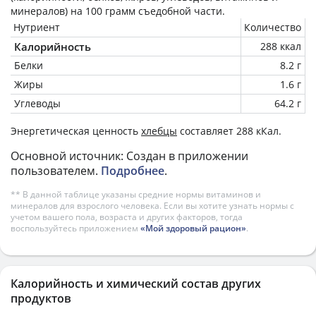
минералов) на
100 грамм
съедобной части.
Нутриент
Количество
Калорийность
288 ккал
Белки
8.2 г
Жиры
1.6 г
Углеводы
64.2 г
Энергетическая ценность
хлебцы
составляет 288 кКал.
Основной источник: Создан в приложении
пользователем.
Подробнее
.
** В данной таблице указаны средние нормы витаминов и
минералов для взрослого человека. Если вы хотите узнать нормы с
учетом вашего пола, возраста и других факторов, тогда
воспользуйтесь приложением
«Мой здоровый рацион»
.
Калорийность и химический состав других
продуктов