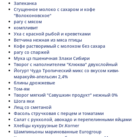
Запеканка
Сгущенное молоко с сахаром и кофе
"Волоконовское"
рагу с мясом
компливит
Уха с красной рыбой и креветками
Ветчина нежная из мяса птицы
Кофе растворимый с молоком без сахара
рагу со спаржей
Мука цз пшеничная Злаки Сибири
Творог с наполнителем "Клюква" двухслойный
Йогурт Чудо Тропический микс со вкусом киви-
маракуйя-апельсин 2,4%
блины дрожжевые
Том-ям
Творог мягкий "Савушкин продукт" нежный 0%
Шога яки
Лещ со сметаной
Фасоль стручковая с перцем и томатами
Салат с рукколой, авокадо и перепелинными яйцами
Хлебцы кукурузные Dr.Korner
Шампиньоны маринованные Eurogroup