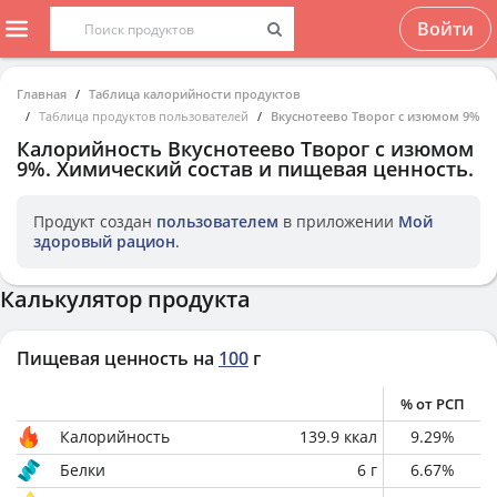
Войти
Главная
Таблица калорийности продуктов
Таблица продуктов пользователей
Вкуснотеево Творог с изюмом 9%
Калорийность
Вкуснотеево Творог с изюмом
9%
. Химический состав и пищевая ценность.
Продукт создан
пользователем
в приложении
Мой
здоровый рацион
.
Калькулятор продукта
Пищевая ценность на
100
г
% от РСП
Калорийность
139.9
ккал
9.29
%
Белки
6
г
6.67
%