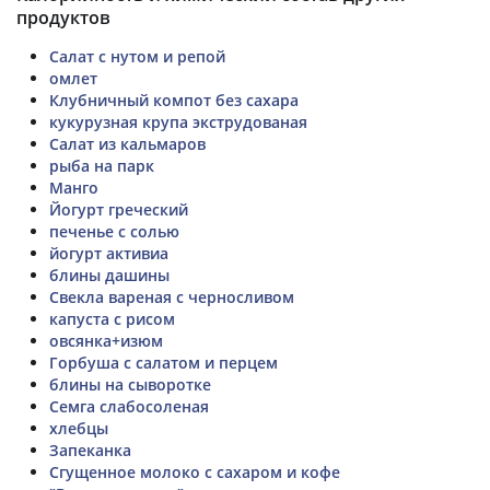
продуктов
Салат с нутом и репой
омлет
Клубничный компот без сахара
кукурузная крупа экструдованая
Салат из кальмаров
рыба на парк
Манго
Йогурт греческий
печенье с солью
йогурт активиа
блины дашины
Свекла вареная с черносливом
капуста с рисом
овсянка+изюм
Горбуша с салатом и перцем
блины на сыворотке
Семга слабосоленая
хлебцы
Запеканка
Сгущенное молоко с сахаром и кофе