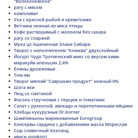
"Волоконовское"
рагу с мясом
компливит
Уха с красной рыбой и креветками
Ветчина нежная из мяса птицы
Кофе растворимый с молоком без сахара
рагу со спаржей
Мука цз пшеничная Злаки Сибири
Творог с наполнителем "Клюква" двухслойный
Йогурт Чудо Тропический микс со вкусом киви-
маракуйя-апельсин 2,4%
блины дрожжевые
Том-ям
Творог мягкий "Савушкин продукт" нежный 0%
Шога яки
Лещ со сметаной
Фасоль стручковая с перцем и томатами
Салат с рукколой, авокадо и перепелинными яйцами
Хлебцы кукурузные Dr.Korner
Шампиньоны маринованные Eurogroup
Консервы сардина с добавлением масла Мореслав
Сыр сливочный Хохланд
иваси дорфлот