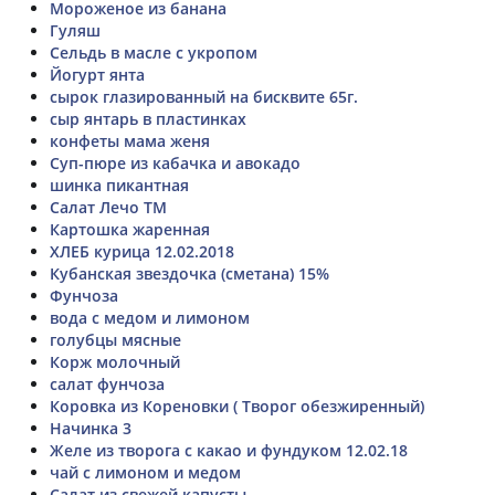
Мороженое из банана
Гуляш
Сельдь в масле с укропом
Йогурт янта
сырок глазированный на бисквите 65г.
сыр янтарь в пластинках
конфеты мама женя
Суп-пюре из кабачка и авокадо
шинка пикантная
Салат Лечо ТМ
Картошка жаренная
ХЛЕБ курица 12.02.2018
Кубанская звездочка (сметана) 15%
Фунчоза
вода с медом и лимоном
голубцы мясные
Корж молочный
салат фунчоза
Коровка из Кореновки ( Творог обезжиренный)
Начинка 3
Желе из творога с какао и фундуком 12.02.18
чай с лимоном и медом
Салат из свежей капусты