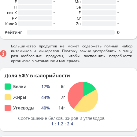
E
~
Mo
~
H
~
Se
~
вит.К
~
F
~
PP
~
Cr
~
Калий
~
Zn
~
Рейтинг
0
Большинство продуктов не может содержать полный набор
витаминов и минералов. Поэтому важно употреблять в пищу
разннообразные продукты, чтобы восполнять потребности
организма в витаминах и минералах.
Доля БЖУ в калорийности
Белки
17
%
6
г
Жиры
44
%
7
г
Углеводы
40
%
14
г
Соотношение белков, жиров и углеводов
1 : 1.2 : 2.4