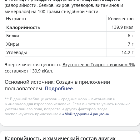
(калорийности, белков, жиров, углеводов, витаминов и
минералов) на
100 грамм
съедобной части.
Нутриент
Количество
Калорийность
139.9 ккал
Белки
6 г
Жиры
7 г
Углеводы
14.2 г
Энергетическая ценность
Вкуснотеево Творог с изюмом 9%
составляет 139,9 кКал.
Основной источник: Создан в приложении
пользователем.
Подробнее
.
** В данной таблице указаны средние нормы витаминов и
минералов для взрослого человека. Если вы хотите узнать нормы с
учетом вашего пола, возраста и других факторов, тогда
воспользуйтесь приложением
«Мой здоровый рацион»
.
Калорийность и химический состав других