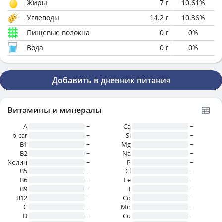
Жиры
7
г
10.61
%
Углеводы
14.2
г
10.36
%
Пищевые волокна
0
г
0
%
Вода
0
г
0
%
Добавить в дневник питания
Витамины и минералы
A
~
Ca
~
b-car
~
Si
~
В1
~
Mg
~
B2
~
Na
~
Холин
~
P
~
B5
~
Cl
~
B6
~
Fe
~
B9
~
I
~
B12
~
Co
~
C
~
Mn
~
D
~
Cu
~