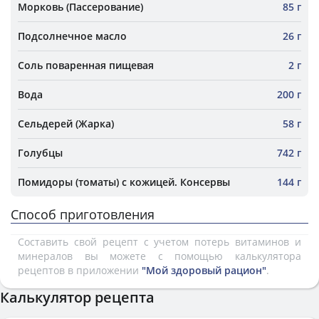
Морковь (Пассерование)
85 г
Подсолнечное масло
26 г
Соль поваренная пищевая
2 г
Вода
200 г
Сельдерей (Жарка)
58 г
Голубцы
742 г
Помидоры (томаты) с кожицей. Консервы
144 г
Способ приготовления
Составить свой рецепт с учетом потерь витаминов и
минералов вы можете с помощью калькулятора
рецептов в приложении
"Мой здоровый рацион"
.
Калькулятор рецепта