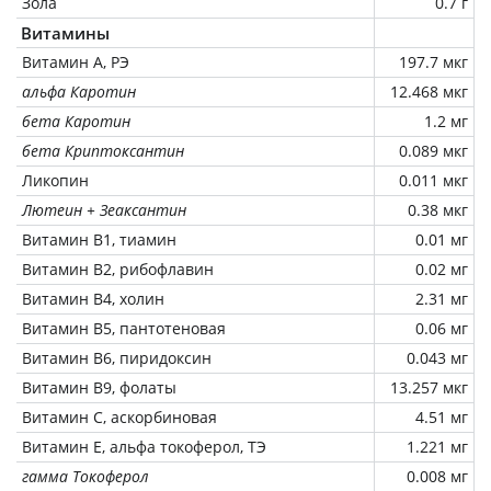
Зола
0.7 г
Витамины
Витамин А, РЭ
197.7 мкг
альфа Каротин
12.468 мкг
бета Каротин
1.2 мг
бета Криптоксантин
0.089 мкг
Ликопин
0.011 мкг
Лютеин + Зеаксантин
0.38 мкг
Витамин В1, тиамин
0.01 мг
Витамин В2, рибофлавин
0.02 мг
Витамин В4, холин
2.31 мг
Витамин В5, пантотеновая
0.06 мг
Витамин В6, пиридоксин
0.043 мг
Витамин В9, фолаты
13.257 мкг
Витамин C, аскорбиновая
4.51 мг
Витамин Е, альфа токоферол, ТЭ
1.221 мг
гамма Токоферол
0.008 мг