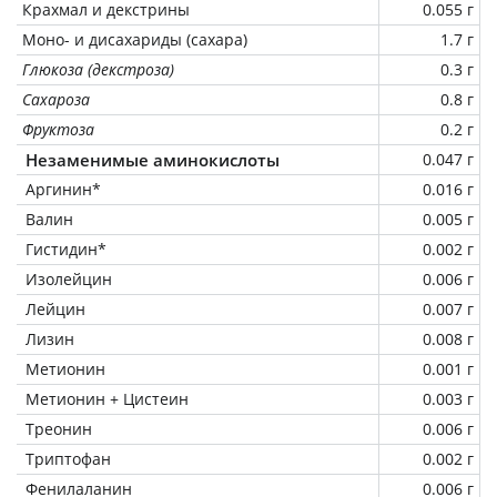
Крахмал и декстрины
0.055 г
Моно- и дисахариды (сахара)
1.7 г
Глюкоза (декстроза)
0.3 г
Сахароза
0.8 г
Фруктоза
0.2 г
Незаменимые аминокислоты
0.047 г
Аргинин*
0.016 г
Валин
0.005 г
Гистидин*
0.002 г
Изолейцин
0.006 г
Лейцин
0.007 г
Лизин
0.008 г
Метионин
0.001 г
Метионин + Цистеин
0.003 г
Треонин
0.006 г
Триптофан
0.002 г
Фенилаланин
0.006 г