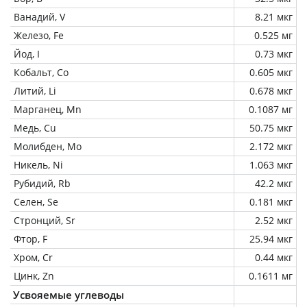
Ванадий, V
8.21 мкг
Железо, Fe
0.525 мг
Йод, I
0.73 мкг
Кобальт, Co
0.605 мкг
Литий, Li
0.678 мкг
Марганец, Mn
0.1087 мг
Медь, Cu
50.75 мкг
Молибден, Mo
2.172 мкг
Никель, Ni
1.063 мкг
Рубидий, Rb
42.2 мкг
Селен, Se
0.181 мкг
Стронций, Sr
2.52 мкг
Фтор, F
25.94 мкг
Хром, Cr
0.44 мкг
Цинк, Zn
0.1611 мг
Усвояемые углеводы