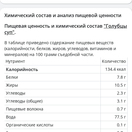
Химический состав и анализ пищевой ценности
Пищевая ценность и химический состав
"Голубцы
суп"
.
В таблице приведено содержание пищевых веществ
(калорийности, белков, жиров, углеводов, витаминов и
минералов) на
100 грамм
съедобной части.
Нутриент
Количество
Калорийность
134.4 ккал
Белки
7.8 г
Жиры
10.5 г
Углеводы
2.3 г
Углеводы (общие)
3.1 г
Пищевые волокна
0.7 г
Вода
77.5 г
Органические кислоты
0.1 г