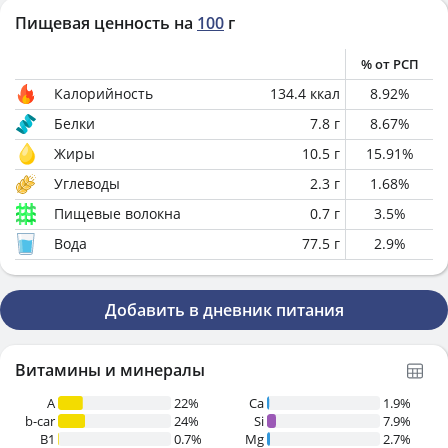
Пищевая ценность на
100
г
% от РСП
Калорийность
134.4
ккал
8.92
%
Белки
7.8
г
8.67
%
Жиры
10.5
г
15.91
%
Углеводы
2.3
г
1.68
%
Пищевые волокна
0.7
г
3.5
%
Вода
77.5
г
2.9
%
Добавить в дневник питания
Витамины и минералы
A
22%
Ca
1.9%
b-car
24%
Si
7.9%
В1
0.7%
Mg
2.7%