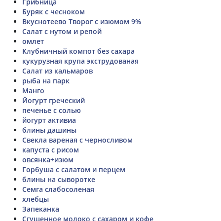
Грибница
Буряк с чесноком
Вкуснотеево Творог с изюмом 9%
Салат с нутом и репой
омлет
Клубничный компот без сахара
кукурузная крупа экструдованая
Салат из кальмаров
рыба на парк
Манго
Йогурт греческий
печенье с солью
йогурт активиа
блины дашины
Свекла вареная с черносливом
капуста с рисом
овсянка+изюм
Горбуша с салатом и перцем
блины на сыворотке
Семга слабосоленая
хлебцы
Запеканка
Сгущенное молоко с сахаром и кофе