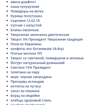
иваси дорфлот
каша кукурузная
Помидоры на ветке
Курица полутушка
Сырники 12.02.18
Супчик с капустой
Блины овсянные.
Творожная запеканка диетическая
Творог 5% Президент Творожная традиция
Плов из баранины
конфеты эко ботаника(в 1й-8гр)
Птичье молоко ПП
Творог со сметаной, помидором и зеленью
Йогурт натуральный домашний
Сметана 15% Президент
телятина на пару
морс черная смородина
Пресервы исландия
котлеты из путасу
салат из пекинки
Борщ на индейке
хлебцы здоровый стиль
конфета "рафаэлло"