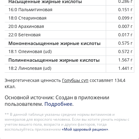
Насыщенные жирные кислоты
0.286 г
16:0 Пальмитиновая
0.151 г
18:0 Стеариновая
0.099 г
20:0 Арахиновая
0.007 г
22:0 Бегеновая
0.017 г
Мононенасыщенные жирные кислоты
0.575 г
18:1 Олеиновая (ud)
0.572 г
Полиненасыщенные жирные кислоты
1.567 г
18:2 Линолевая (ud)
1.441 г
Энергетическая ценность
Голубцы суп
составляет 134,4
кКал.
Основной источник: Создан в приложении
пользователем.
Подробнее
.
** В данной таблице указаны средние нормы витаминов и
минералов для взрослого человека. Если вы хотите узнать нормы с
учетом вашего пола, возраста и других факторов, тогда
воспользуйтесь приложением
«Мой здоровый рацион»
.