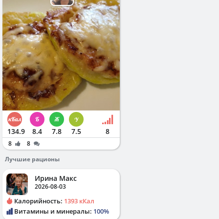
134.9
8.4
7.8
7.5
8
8
8
Лучшие рационы
Ирина Макс
2026-08-03
Калорийность:
1393 кКал
Витамины и минералы:
100%