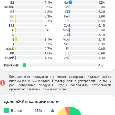
B2
1.1%
Na
12%
Холин
0.5%
P
2.8%
B5
1.2%
Cl
5.2%
B6
2.2%
Fe
2.9%
B9
3.3%
I
0.5%
B12
~
Co
6.1%
C
5%
Mn
5.4%
D
~
Cu
5.1%
E
8.1%
Mo
3.1%
H
0.3%
Se
0.3%
вит.К
2.7%
F
0.6%
PP
1.6%
Cr
0.9%
Калий
4.3%
Zn
1.3%
Рейтинг
4.6
Большинство продуктов не может содержать полный набор
витаминов и минералов. Поэтому важно употреблять в пищу
разннообразные продукты, чтобы восполнять потребности
организма в витаминах и минералах.
Доля БЖУ в калорийности
Белки
23
%
8
г