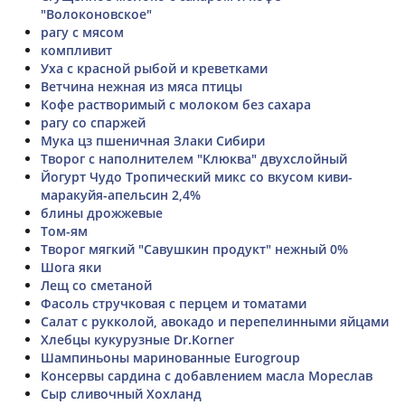
"Волоконовское"
рагу с мясом
компливит
Уха с красной рыбой и креветками
Ветчина нежная из мяса птицы
Кофе растворимый с молоком без сахара
рагу со спаржей
Мука цз пшеничная Злаки Сибири
Творог с наполнителем "Клюква" двухслойный
Йогурт Чудо Тропический микс со вкусом киви-
маракуйя-апельсин 2,4%
блины дрожжевые
Том-ям
Творог мягкий "Савушкин продукт" нежный 0%
Шога яки
Лещ со сметаной
Фасоль стручковая с перцем и томатами
Салат с рукколой, авокадо и перепелинными яйцами
Хлебцы кукурузные Dr.Korner
Шампиньоны маринованные Eurogroup
Консервы сардина с добавлением масла Мореслав
Сыр сливочный Хохланд