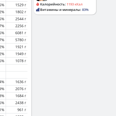
Калорийность:
1193 кКал
.5%
1529 г
Витамины и минералы:
83%
.2%
1802 г
.5%
2544 г
.7%
2256 г
.6%
6081 г
.7%
5780 г
2%
1921 г
2%
1949 г
.6%
1078 г
.4%
1636 г
.9%
2076 г
.3%
1684 г
.6%
2438 г
.1%
961 г