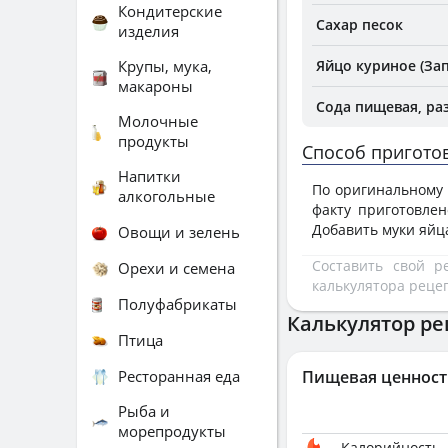
Кондитерские
Сахар песок
изделия
Крупы, мука,
Яйцо куриное (За
макароны
Сода пищевая, ра
Молочные
продукты
Способ пригото
Напитки
По оригинальному р
алкогольные
факту приготовлен
Добавить муки яйца
Овощи и зелень
Составить свой 
Орехи и семена
калькулятора реце
Полуфабрикаты
Калькулятор ре
Птица
Ресторанная еда
Пищевая ценност
Рыба и
морепродукты
Калорийность