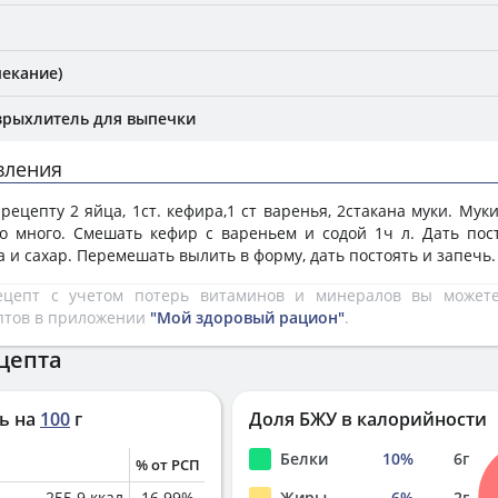
пекание)
зрыхлитель для выпечки
вления
ецепту 2 яйца, 1ст. кефира,1 ст варенья, 2стакана муки. Муки
о много. Смешать кефир с вареньем и содой 1ч л. Дать пос
 и сахар. Перемешать вылить в форму, дать постоять и запечь.
рецепт с учетом потерь витаминов и минералов вы може
птов в приложении
"Мой здоровый рацион"
.
цепта
ь на
100
г
Доля БЖУ в калорийности
Белки
10
%
6
г
% от РСП
255.9
ккал
16.99
%
Жиры
6
%
2
г