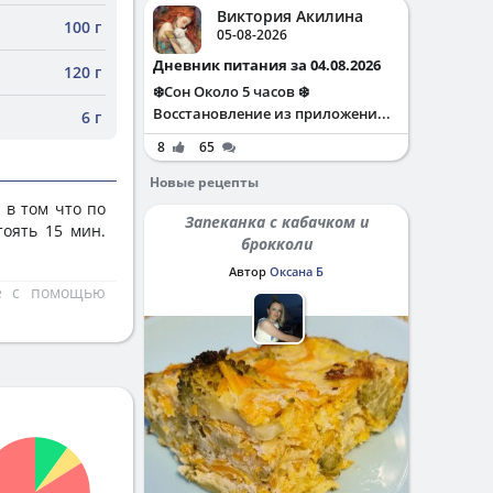
Виктория Акилина
100 г
05-08-2026
Дневник питания за 04.08.2026
120 г
❄️Сон Около 5 часов ❄️
Восстановление из приложени...
6 г
8
65
Новые рецепты
 в том что по
Запеканка с кабачком и
тоять 15 мин.
брокколи
Автор
Оксана Б
те с помощью