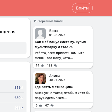
Войти
Интересные блоги
Вова
пищевая
01-08-2026
Как я обманул систему, купил
мультиварку и стал 75...
Ребята, всем привет! Помните
меня? Того Вову, кото...
14
138
Алина
30-07-2026
Где взять мотивацию?
519 г
Мне нужна такая, чтобы я хотя бы
680 г
пару недель в зел...
6
67
350 г