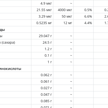
4.9 мкг
~
21.55 мкг
4000 мкг
0.5%
0
3.29 мкг
50 мкг
6.6%
2
0.5235 мг
12 мг
4.4%
1
оды
ны
29.047 г
~
 (сахара)
24.5 г
~
1.2 г
~
0.1 г
~
1 г
~
инокислоты
0.062 г
~
0.061 г
~
0.027 г
~
0.047 г
~
0.085 г
~
0.071 г
~