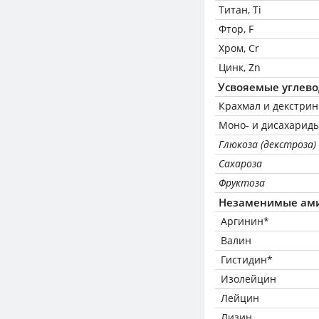
Титан, Ti
Фтор, F
Хром, Cr
Цинк, Zn
Усвояемые углев
Крахмал и декстри
Моно- и дисахариды
Глюкоза (декстроза)
Сахароза
Фруктоза
Незаменимые ам
Аргинин*
Валин
Гистидин*
Изолейцин
Лейцин
Лизин