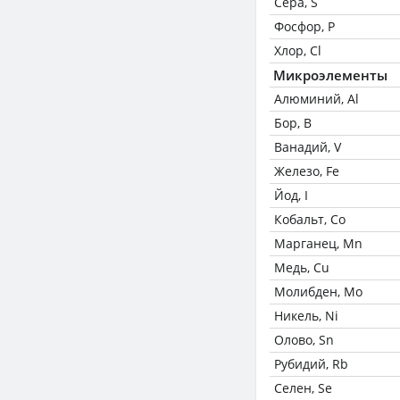
Сера, S
Фосфор, P
Хлор, Cl
Микроэлементы
Алюминий, Al
Бор, B
Ванадий, V
Железо, Fe
Йод, I
Кобальт, Co
Марганец, Mn
Медь, Cu
Молибден, Mo
Никель, Ni
Олово, Sn
Рубидий, Rb
Селен, Se