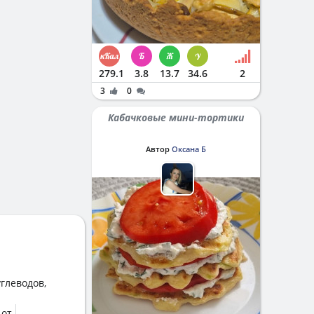
279.1
3.8
13.7
34.6
2
3
0
Кабачковые мини-тортики
Автор
Оксана Б
глеводов,
 от