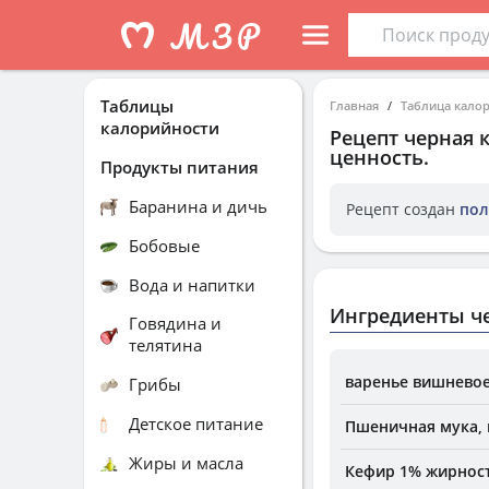
Таблицы
Главная
Таблица кало
калорийности
Рецепт
черная 
ценность.
Продукты питания
Баранина и дичь
Рецепт создан
пол
Бобовые
Вода и напитки
Ингредиенты ч
Говядина и
телятина
варенье вишнево
Грибы
Детское питание
Пшеничная мука, 
Жиры и масла
Кефир 1% жирнос