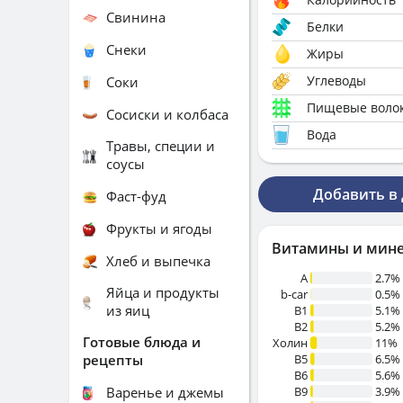
Свинина
Белки
Снеки
Жиры
Углеводы
Соки
Пищевые воло
Сосиски и колбаса
Вода
Травы, специи и
соусы
Добавить в
Фаст-фуд
Фрукты и ягоды
Витамины и мин
Хлеб и выпечка
A
2.7%
Яйца и продукты
b-car
0.5%
из яиц
В1
5.1%
B2
5.2%
Готовые блюда и
Холин
11%
рецепты
B5
6.5%
B6
5.6%
Варенье и джемы
B9
3.9%