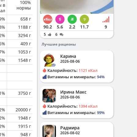
100%
ы в
нормы
кал
.9%
658 г
90.2
5.6
2.2
11.7
9
.3%
1188 г
5
6
.2%
3294 г
.5%
409 г
Лучшие рационы
.7%
1053 г
Карина
.5%
1548 г
2026-08-06
Калорийность:
1121 кКал
Витамины и минералы:
94%
Ирина Макс
.1%
3750 г
2026-08-06
Калорийность:
1394 кКал
.2%
20000 г
Витамины и минералы:
99%
2%
1948 г
2%
1915 г
Радмира
2026-08-02
.1%
948 г