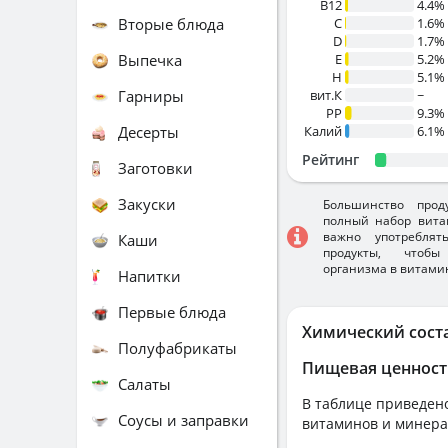
B12
4.4%
Вторые блюда
C
1.6%
D
1.7%
Выпечка
E
5.2%
H
5.1%
Гарниры
вит.К
~
PP
9.3%
Десерты
Калий
6.1%
Рейтинг
Заготовки
Закуски
Большинство прод
полный набор вита
важно употребля
Каши
продукты, чтобы
организма в витами
Напитки
Первые блюда
Химический сост
Полуфабрикаты
Пищевая ценност
Салаты
В таблице приведено
Соусы и заправки
витаминов и минера