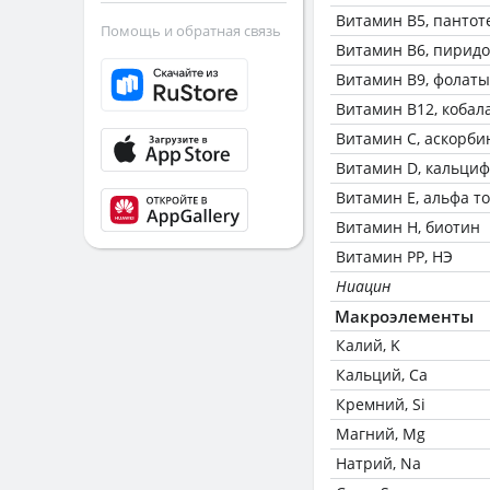
Витамин В5, пантот
Помощь и обратная связь
Витамин В6, пирид
Витамин В9, фолаты
Витамин В12, кобал
Витамин C, аскорби
Витамин D, кальци
Витамин Е, альфа т
Витамин Н, биотин
Витамин РР, НЭ
Ниацин
Макроэлементы
Калий, K
Кальций, Ca
Кремний, Si
Магний, Mg
Натрий, Na