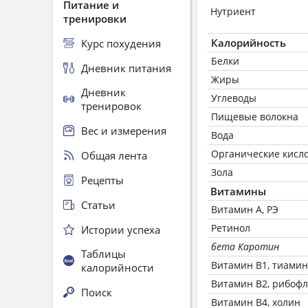
Питание и
Нутриент
тренировки
Калорийность
Курс похудения
Белки
Дневник питания
Жиры
Дневник
Углеводы
тренировок
Пищевые волокна
Вес и измерения
Вода
Органические кисл
Общая лента
Зола
Рецепты
Витамины
Статьи
Витамин А, РЭ
Ретинол
Истории успеха
бета Каротин
Таблицы
Витамин В1, тиамин
калорийности
Витамин В2, рибоф
Поиск
Витамин В4, холин