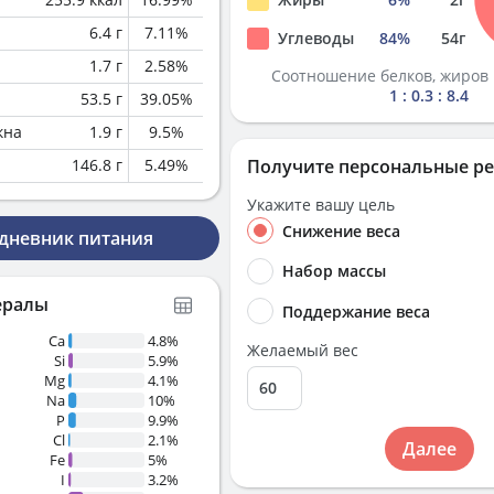
6.4
г
7.11
%
Углеводы
84
%
54
г
1.7
г
2.58
%
Соотношение белков, жиров 
1 : 0.3 : 8.4
53.5
г
39.05
%
кна
1.9
г
9.5
%
146.8
г
5.49
%
Получите персональные р
Укажите вашу цель
Снижение веса
 дневник питания
Набор массы
ералы
Поддержание веса
Ca
4.8%
Желаемый вес
Si
5.9%
Mg
4.1%
Na
10%
P
9.9%
Cl
2.1%
Далее
Fe
5%
I
3.2%