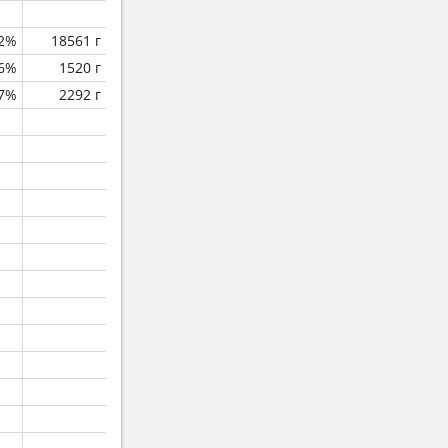
.2%
18561 г
.6%
1520 г
.7%
2292 г