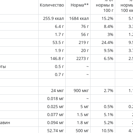
Количество
Норма**
нормы в
норм
100 г
100 к
255.9 ккал
1684 ккал
15.2%
5
6.4 г
76 г
8.4%
3
1.7 г
56 г
3%
1
53.5 г
219 г
24.4%
9
1.9 г
20 г
9.5%
3
146.8 г
2273 г
6.5%
2
оты
0.5 г
~
0.7 г
~
24 мкг
900 мкг
2.7%
1
0.018 мг
~
0.025 мг
5 мг
0.5%
0
0.077 мг
1.5 мг
5.1%
лавин
0.094 мг
1.8 мг
5.2%
52.74 мг
500 мг
10.5%
4