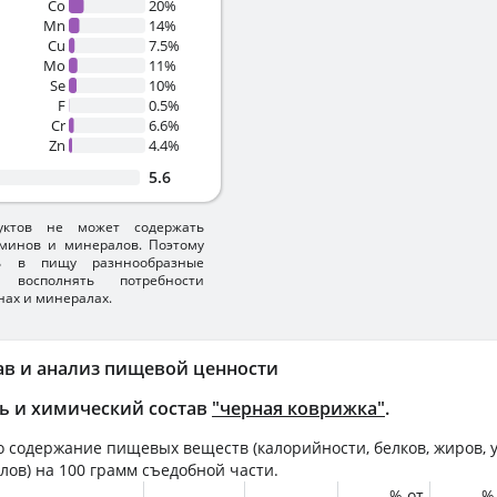
Co
20%
Mn
14%
Cu
7.5%
Mo
11%
Se
10%
F
0.5%
Cr
6.6%
Zn
4.4%
5.6
уктов не может содержать
минов и минералов. Поэтому
ть в пищу разннообразные
 восполнять потребности
нах и минералах.
ав и анализ пищевой ценности
ь и химический состав
"черная коврижка"
.
 содержание пищевых веществ (калорийности, белков, жиров, у
лов) на
100 грамм
съедобной части.
% от
%