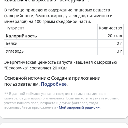
В таблице приведено содержание пищевых веществ
(калорийности, белков, жиров, углеводов, витаминов и
минералов) на
100 грамм
съедобной части.
Нутриент
Количество
Калорийность
20 ккал
Белки
2 г
Углеводы
3 г
Энергетическая ценность
капуста квашеная с морковью
"Белоручка"
составляет 20 кКал.
Основной источник: Создан в приложении
пользователем.
Подробнее
.
** В данной таблице указаны средние нормы витаминов и
минералов для взрослого человека. Если вы хотите узнать нормы с
учетом вашего пола, возраста и других факторов, тогда
воспользуйтесь приложением
«Мой здоровый рацион»
.