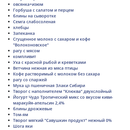
овсянка+изюм
Горбуша с салатом и перцем
блины на сыворотке
Семга слабосоленая
хлебцы
Запеканка
Сгущенное молоко с сахаром и кофе
"Волоконовское"
рагу с мясом
компливит
Уха с красной рыбой и креветками
Ветчина нежная из мяса птицы
Кофе растворимый с молоком без сахара
рагу со спаржей
Мука цз пшеничная Злаки Сибири
Творог с наполнителем "Клюква" двухслойный
Йогурт Чудо Тропический микс со вкусом киви-
маракуйя-апельсин 2,4%
блины дрожжевые
Том-ям
Творог мягкий "Савушкин продукт" нежный 0%
Шога яки