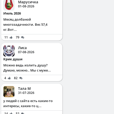
Марусичка
01-08-2026
Июль 2026
Месяц долбаной
многозадачности. Вес 57,4
кг.Вот...
11
79
Лиса
07-08-2026
Крик души
Можно ведь излить душу?
Думаю, можно.. Мы с муже...
4
82
Тала М
31-07-2026
у людей с сайта есть какие-то
интересы, какие-то ц...
14
52