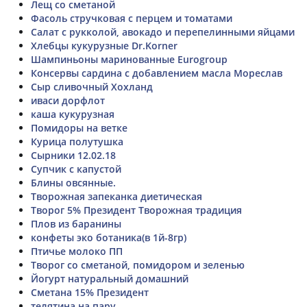
Лещ со сметаной
Фасоль стручковая с перцем и томатами
Салат с рукколой, авокадо и перепелинными яйцами
Хлебцы кукурузные Dr.Korner
Шампиньоны маринованные Eurogroup
Консервы сардина с добавлением масла Мореслав
Сыр сливочный Хохланд
иваси дорфлот
каша кукурузная
Помидоры на ветке
Курица полутушка
Сырники 12.02.18
Супчик с капустой
Блины овсянные.
Творожная запеканка диетическая
Творог 5% Президент Творожная традиция
Плов из баранины
конфеты эко ботаника(в 1й-8гр)
Птичье молоко ПП
Творог со сметаной, помидором и зеленью
Йогурт натуральный домашний
Сметана 15% Президент
телятина на пару