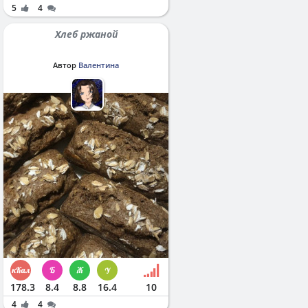
5
4
Хлеб ржаной
Автор
Валентина
178.3
8.4
8.8
16.4
10
4
4