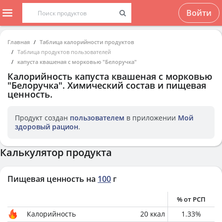
Войти
Главная
Таблица калорийности продуктов
Таблица продуктов пользователей
капуста квашеная с морковью "Белоручка"
Калорийность
капуста квашеная с морковью
"Белоручка"
. Химический состав и пищевая
ценность.
Продукт создан
пользователем
в приложении
Мой
здоровый рацион
.
Калькулятор продукта
Пищевая ценность на
100
г
% от РСП
Калорийность
20
ккал
1.33
%