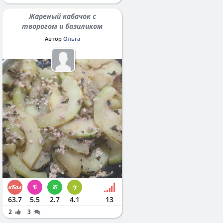
Жареный кабачок с
творогом и базиликом
Автор
Ольга
63.7
5.5
2.7
4.1
13
2
3