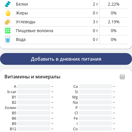
Белки
2
г
2.22
%
Жиры
0
г
0
%
Углеводы
3
г
2.19
%
Пищевые волокна
0
г
0
%
Вода
0
г
0
%
Добавить в дневник питания
Витамины и минералы
A
~
Ca
~
b-car
~
Si
~
В1
~
Mg
~
B2
~
Na
~
Холин
~
P
~
B5
~
Cl
~
B6
~
Fe
~
B9
~
I
~
B12
~
Co
~