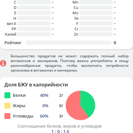
C
~
Mn
~
D
~
Cu
~
E
~
Mo
~
H
~
Se
~
вит.К
~
F
~
PP
~
Cr
~
Калий
~
Zn
~
Рейтинг
0
Большинство продуктов не может содержать полный набор
витаминов и минералов. Поэтому важно употреблять в пищу
разннообразные продукты, чтобы восполнять потребности
организма в витаминах и минералах.
Доля БЖУ в калорийности
Белки
40
%
2
г
Жиры
0
%
0
г
Углеводы
60
%
3
г
Соотношение белков, жиров и углеводов
1 : 0 : 1.5