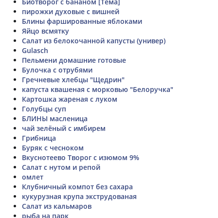
Биотворог с бананом [Тема]
пирожки духовые с вишней
Блины фаршированные яблоками
Яйцо всмятку
Салат из белокочанной капусты (универ)
Gulasch
Пельмени домашние готовые
Булочка с отрубями
Гречневые хлебцы "Щедрин"
капуста квашеная с морковью "Белоручка"
Картошка жареная с луком
Голубцы суп
БЛИНЫ масленица
чай зелёный с имбирем
Грибница
Буряк с чесноком
Вкуснотеево Творог с изюмом 9%
Салат с нутом и репой
омлет
Клубничный компот без сахара
кукурузная крупа экструдованая
Салат из кальмаров
рыба на парк