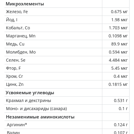
Микроэлементы
Железо, Fe
0.675 мг
Йод, I
1.98 мкг
Кобальт, Co
1.703 мкг
Марганец, Mn
0.1098 мг
Медь, Cu
89.9 мкг
Молибден, Mo
0.594 мкг
Селен, Se
4.484 мкг
Фтор, F
5.45 мкг
Хром, Cr
0.4 мкг
Цинк, Zn
0.1815 мг
Усвояемые углеводы
Крахмал и декстрины
0.531 г
Моно- и дисахариды (сахара)
0.1 г
Незаменимые аминокислоты
Аргинин*
0.124 г
Валин
0.107 г