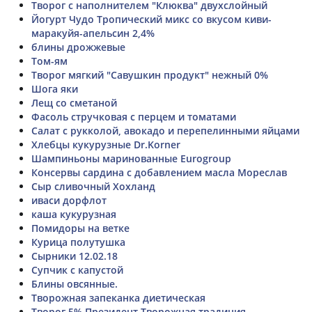
Творог с наполнителем "Клюква" двухслойный
Йогурт Чудо Тропический микс со вкусом киви-
маракуйя-апельсин 2,4%
блины дрожжевые
Том-ям
Творог мягкий "Савушкин продукт" нежный 0%
Шога яки
Лещ со сметаной
Фасоль стручковая с перцем и томатами
Салат с рукколой, авокадо и перепелинными яйцами
Хлебцы кукурузные Dr.Korner
Шампиньоны маринованные Eurogroup
Консервы сардина с добавлением масла Мореслав
Сыр сливочный Хохланд
иваси дорфлот
каша кукурузная
Помидоры на ветке
Курица полутушка
Сырники 12.02.18
Супчик с капустой
Блины овсянные.
Творожная запеканка диетическая
Творог 5% Президент Творожная традиция