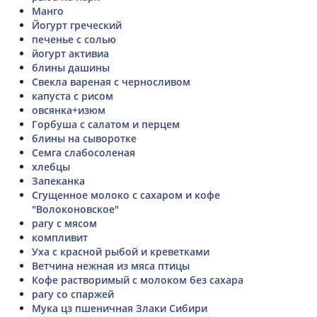
Манго
Йогурт греческий
печенье с солью
йогурт активиа
блины дашины
Свекла вареная с черносливом
капуста с рисом
овсянка+изюм
Горбуша с салатом и перцем
блины на сыворотке
Семга слабосоленая
хлебцы
Запеканка
Сгущенное молоко с сахаром и кофе
"Волоконовское"
рагу с мясом
компливит
Уха с красной рыбой и креветками
Ветчина нежная из мяса птицы
Кофе растворимый с молоком без сахара
рагу со спаржей
Мука цз пшеничная Злаки Сибири