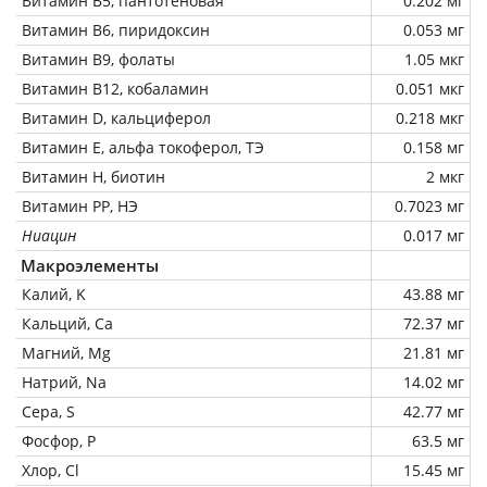
Витамин В5, пантотеновая
0.202 мг
Витамин В6, пиридоксин
0.053 мг
Витамин В9, фолаты
1.05 мкг
Витамин В12, кобаламин
0.051 мкг
Витамин D, кальциферол
0.218 мкг
Витамин Е, альфа токоферол, ТЭ
0.158 мг
Витамин Н, биотин
2 мкг
Витамин РР, НЭ
0.7023 мг
Ниацин
0.017 мг
Макроэлементы
Калий, K
43.88 мг
Кальций, Ca
72.37 мг
Магний, Mg
21.81 мг
Натрий, Na
14.02 мг
Сера, S
42.77 мг
Фосфор, P
63.5 мг
Хлор, Cl
15.45 мг