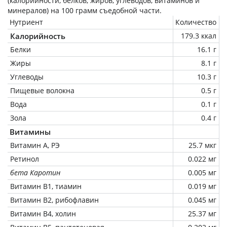
(калорийности, белков, жиров, углеводов, витаминов и
минералов) на
100 грамм
съедобной части.
Нутриент
Количество
Калорийность
179.3 ккал
Белки
16.1 г
Жиры
8.1 г
Углеводы
10.3 г
Пищевые волокна
0.5 г
Вода
0.1 г
Зола
0.4 г
Витамины
Витамин А, РЭ
25.7 мкг
Ретинол
0.022 мг
бета Каротин
0.005 мг
Витамин В1, тиамин
0.019 мг
Витамин В2, рибофлавин
0.045 мг
Витамин В4, холин
25.37 мг