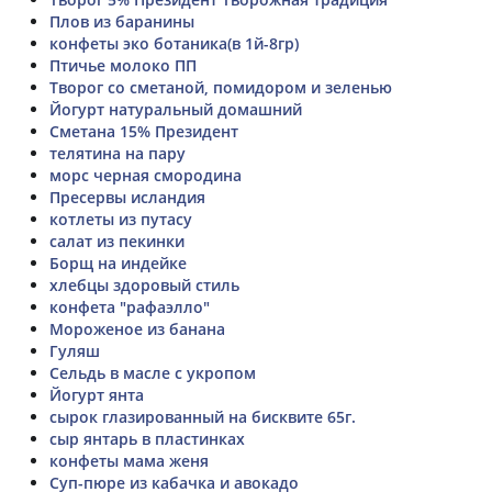
Плов из баранины
конфеты эко ботаника(в 1й-8гр)
Птичье молоко ПП
Творог со сметаной, помидором и зеленью
Йогурт натуральный домашний
Сметана 15% Президент
телятина на пару
морс черная смородина
Пресервы исландия
котлеты из путасу
салат из пекинки
Борщ на индейке
хлебцы здоровый стиль
конфета "рафаэлло"
Мороженое из банана
Гуляш
Сельдь в масле с укропом
Йогурт янта
сырок глазированный на бисквите 65г.
сыр янтарь в пластинках
конфеты мама женя
Суп-пюре из кабачка и авокадо