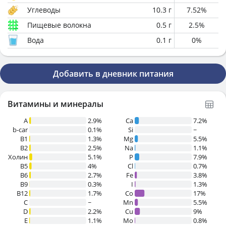
Углеводы
10.3
г
7.52
%
Пищевые волокна
0.5
г
2.5
%
Вода
0.1
г
0
%
Добавить в дневник питания
Витамины и минералы
A
2.9%
Ca
7.2%
b-car
0.1%
Si
~
В1
1.3%
Mg
5.5%
B2
2.5%
Na
1.1%
Холин
5.1%
P
7.9%
B5
4%
Cl
0.7%
B6
2.7%
Fe
3.8%
B9
0.3%
I
1.3%
B12
1.7%
Co
17%
C
~
Mn
5.5%
D
2.2%
Cu
9%
E
1.1%
Mo
0.8%