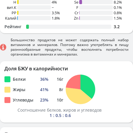
H
4%
Se
8.2%
вит.К
~
F
0.1%
PP
3.5%
Cr
0.8%
Калий
1.8%
Zn
1.5%
Рейтинг
3.2
Большинство продуктов не может содержать полный набор
витаминов и минералов. Поэтому важно употреблять в пищу
разннообразные продукты, чтобы восполнять потребности
организма в витаминах и минералах.
Доля БЖУ в калорийности
Белки
36
%
16
г
Жиры
41
%
8
г
Углеводы
23
%
10
г
Соотношение белков, жиров и углеводов
1 : 0.5 : 0.6