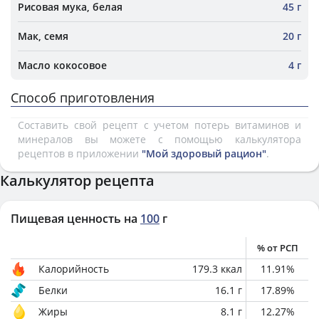
Рисовая мука, белая
45 г
Мак, семя
20 г
Масло кокосовое
4 г
Способ приготовления
Составить свой рецепт с учетом потерь витаминов и
минералов вы можете с помощью калькулятора
рецептов в приложении
"Мой здоровый рацион"
.
Калькулятор рецепта
Пищевая ценность на
100
г
% от РСП
Калорийность
179.3
ккал
11.91
%
Белки
16.1
г
17.89
%
Жиры
8.1
г
12.27
%