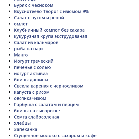
Буряк с чесноком
Вкуснотеево Творог с изюмом 9%
Салат с нутом и репой
омлет
Клубничный компот без сахара
кукурузная крупа экструдованая
Салат из кальмаров
рыба на парк
Манго
Йогурт греческий
печенье с солью
йогурт активиа
блины дашины
Свекла вареная с черносливом
капуста с рисом
овсянка+изюм
Горбуша с салатом и перцем
блины на сыворотке
Семга слабосоленая
хлебцы
Запеканка
Сгущенное молоко с сахаром и кофе