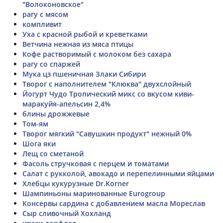
"Волоконовское"
рагу с мясом
компливит
Уха с красной рыбой и креветками
Ветчина нежная из мяса птицы
Кофе растворимый с молоком без сахара
рагу со спаржей
Мука цз пшеничная Злаки Сибири
Творог с наполнителем "Клюква" двухслойный
Йогурт Чудо Тропический микс со вкусом киви-
маракуйя-апельсин 2,4%
блины дрожжевые
Том-ям
Творог мягкий "Савушкин продукт" нежный 0%
Шога яки
Лещ со сметаной
Фасоль стручковая с перцем и томатами
Салат с рукколой, авокадо и перепелинными яйцами
Хлебцы кукурузные Dr.Korner
Шампиньоны маринованные Eurogroup
Консервы сардина с добавлением масла Мореслав
Сыр сливочный Хохланд