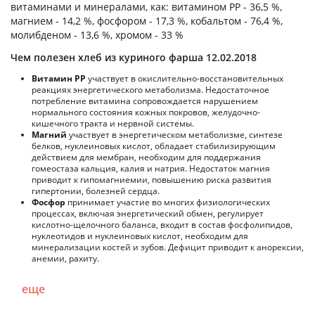
витаминами и минералами, как: витамином PP - 36,5 %,
магнием - 14,2 %, фосфором - 17,3 %, кобальтом - 76,4 %,
молибденом - 13,6 %, хромом - 33 %
Чем полезен хлеб из куриного фарша 12.02.2018
Витамин РР
участвует в окислительно-восстановительных
реакциях энергетического метаболизма. Недостаточное
потребление витамина сопровождается нарушением
нормального состояния кожных покровов, желудочно-
кишечного тракта и нервной системы.
Магний
участвует в энергетическом метаболизме, синтезе
белков, нуклеиновых кислот, обладает стабилизирующим
действием для мембран, необходим для поддержания
гомеостаза кальция, калия и натрия. Недостаток магния
приводит к гипомагниемии, повышению риска развития
гипертонии, болезней сердца.
Фосфор
принимает участие во многих физиологических
процессах, включая энергетический обмен, регулирует
кислотно-щелочного баланса, входит в состав фосфолипидов,
нуклеотидов и нуклеиновых кислот, необходим для
минерализации костей и зубов. Дефицит приводит к анорексии,
анемии, рахиту.
еще