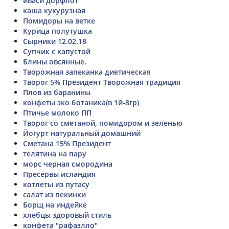
иваси дорфлот
каша кукурузная
Помидоры на ветке
Курица полутушка
Сырники 12.02.18
Супчик с капустой
Блины овсянные.
Творожная запеканка диетическая
Творог 5% Президент Творожная традиция
Плов из баранины
конфеты эко ботаника(в 1й-8гр)
Птичье молоко ПП
Творог со сметаной, помидором и зеленью
Йогурт натуральный домашний
Сметана 15% Президент
телятина на пару
морс черная смородина
Пресервы исландия
котлеты из путасу
салат из пекинки
Борщ на индейке
хлебцы здоровый стиль
конфета "рафаэлло"