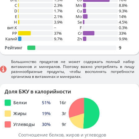
C
2.3%
Mn
8.8%
D
1.7%
Cu
9.3%
E
2.1%
Mo
14%
H
3.9%
Se
4.5%
вит.К
~
F
0.3%
PP
37%
Cr
33%
Калий
9.7%
Zn
9.9%
Рейтинг
9
Большинство продуктов не может содержать полный набор
витаминов и минералов. Поэтому важно употреблять в пищу
разннообразные продукты, чтобы восполнять потребности
организма в витаминах и минералах.
Доля БЖУ в калорийности
Белки
51
%
16
г
Жиры
19
%
3
г
Углеводы
30
%
9
г
Соотношение белков, жиров и углеводов