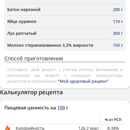
Батон нарезной
200 г
Яйцо куриное
110 г
Лук репчатый
300 г
Молоко стерилизованное 3,2% жирности
150 г
Способ приготовления
Составить свой рецепт с учетом потерь витаминов и
минералов вы можете с помощью калькулятора
рецептов в приложении
"Мой здоровый рацион"
.
Калькулятор рецепта
Пищевая ценность на
100
г
% от РСП
Калорийность
126.2
ккал
8.38
%