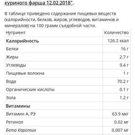
куриного фарша 12.02.2018"
.
В таблице приведено содержание пищевых веществ
(калорийности, белков, жиров, углеводов, витаминов и
минералов) на
100 грамм
съедобной части.
Нутриент
Количество
Калорийность
126.2 ккал
Белки
16 г
Жиры
2.7 г
Углеводы
9.4 г
Пищевые волокна
1 г
Вода
70.2 г
Органические кислоты
0.1 г
Зола
1.2 г
Витамины
Витамин А, РЭ
63.9 мкг
Ретинол
0.02 мг
бета Каротин
0.007 мг