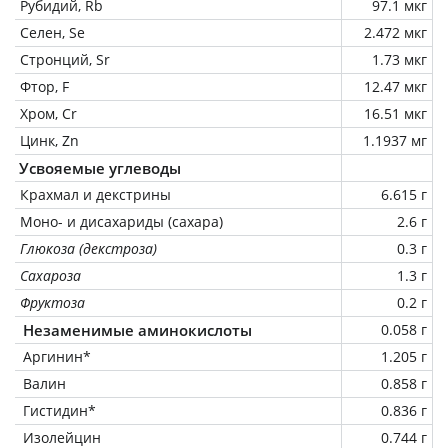
Рубидий, Rb
97.1 мкг
Селен, Se
2.472 мкг
Стронций, Sr
1.73 мкг
Фтор, F
12.47 мкг
Хром, Cr
16.51 мкг
Цинк, Zn
1.1937 мг
Усвояемые углеводы
Крахмал и декстрины
6.615 г
Моно- и дисахариды (сахара)
2.6 г
Глюкоза (декстроза)
0.3 г
Сахароза
1.3 г
Фруктоза
0.2 г
Незаменимые аминокислоты
0.058 г
Аргинин*
1.205 г
Валин
0.858 г
Гистидин*
0.836 г
Изолейцин
0.744 г