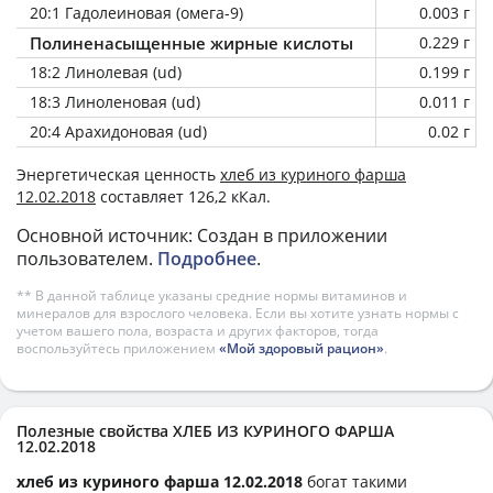
20:1 Гадолеиновая (омега-9)
0.003 г
Полиненасыщенные жирные кислоты
0.229 г
18:2 Линолевая (ud)
0.199 г
18:3 Линоленовая (ud)
0.011 г
20:4 Арахидоновая (ud)
0.02 г
Энергетическая ценность
хлеб из куриного фарша
12.02.2018
составляет 126,2 кКал.
Основной источник: Создан в приложении
пользователем.
Подробнее
.
** В данной таблице указаны средние нормы витаминов и
минералов для взрослого человека. Если вы хотите узнать нормы с
учетом вашего пола, возраста и других факторов, тогда
воспользуйтесь приложением
«Мой здоровый рацион»
.
Полезные свойства ХЛЕБ ИЗ КУРИНОГО ФАРША
12.02.2018
хлеб из куриного фарша 12.02.2018
богат такими