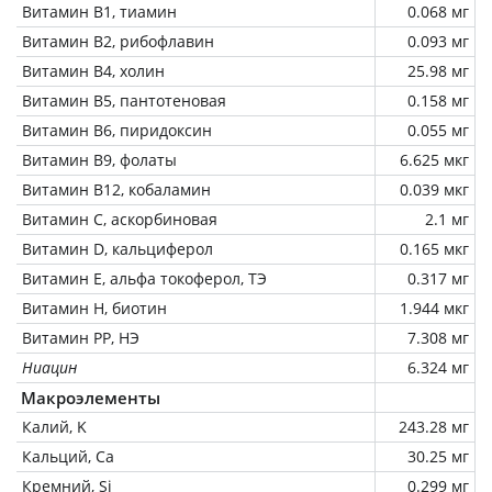
Витамин В1, тиамин
0.068 мг
Витамин В2, рибофлавин
0.093 мг
Витамин В4, холин
25.98 мг
Витамин В5, пантотеновая
0.158 мг
Витамин В6, пиридоксин
0.055 мг
Витамин В9, фолаты
6.625 мкг
Витамин В12, кобаламин
0.039 мкг
Витамин C, аскорбиновая
2.1 мг
Витамин D, кальциферол
0.165 мкг
Витамин Е, альфа токоферол, ТЭ
0.317 мг
Витамин Н, биотин
1.944 мкг
Витамин РР, НЭ
7.308 мг
Ниацин
6.324 мг
Макроэлементы
Калий, K
243.28 мг
Кальций, Ca
30.25 мг
Кремний, Si
0.299 мг