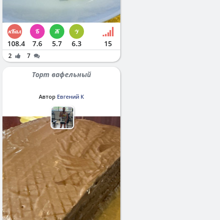
108.4
7.6
5.7
6.3
15
2
7
Торт вафельный
Автор
Евгений К