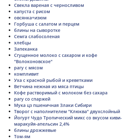
Свекла вареная с черносливом
капуста с рисом
овсянка+изюм
Горбуша с салатом и перцем
блины на сыворотке
Семга слабосоленая
хлебцы
Запеканка
Сгущенное молоко с сахаром и кофе
"Волоконовское"
рагу с мясом
компливит
Уха с красной рыбой и креветками
Ветчина нежная из мяса птицы
Кофе растворимый с молоком без сахара
рагу со спаржей
Мука цз пшеничная Злаки Сибири
Творог с наполнителем "Клюква" двухслойный
Йогурт Чудо Тропический микс со вкусом киви-
маракуйя-апельсин 2,4%
блины дрожжевые
Том-ям