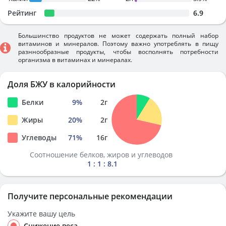
Рейтинг
6.9
Большинство продуктов не может содержать полный набор
витаминов и минералов. Поэтому важно употреблять в пищу
разннообразные продукты, чтобы восполнять потребности
организма в витаминах и минералах.
Доля БЖУ в калорийности
Белки
9
%
2
г
Жиры
20
%
2
г
Углеводы
71
%
16
г
Соотношение белков, жиров и углеводов
1 : 1 : 8.1
Получите персональные рекомендации
Укажите вашу цель
Снижение веса