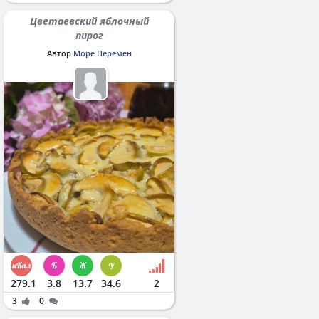
Цветаевский яблочный
пирог
Автор
Море Перемен
279.1
3.8
13.7
34.6
2
3
0