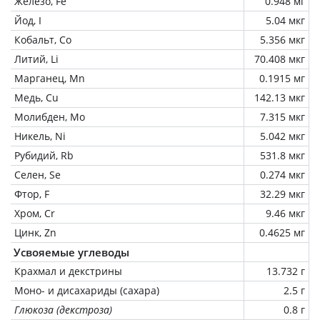
Железо, Fe
0.948 мг
Йод, I
5.04 мкг
Кобальт, Co
5.356 мкг
Литий, Li
70.408 мкг
Марганец, Mn
0.1915 мг
Медь, Cu
142.13 мкг
Молибден, Mo
7.315 мкг
Никель, Ni
5.042 мкг
Рубидий, Rb
531.8 мкг
Селен, Se
0.274 мкг
Фтор, F
32.29 мкг
Хром, Cr
9.46 мкг
Цинк, Zn
0.4625 мг
Усвояемые углеводы
Крахмал и декстрины
13.732 г
Моно- и дисахариды (сахара)
2.5 г
Глюкоза (декстроза)
0.8 г