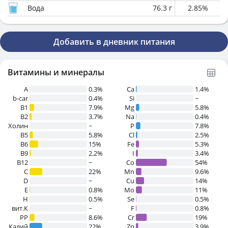
Вода
76.3
г
2.85
%
Добавить в дневник питания
Витамины и минералы
A
0.3%
Ca
1.4%
b-car
0.4%
Si
~
В1
7.9%
Mg
5.8%
B2
3.7%
Na
0.4%
Холин
~
P
7.8%
B5
5.8%
Cl
2.5%
B6
15%
Fe
5.3%
B9
2.2%
I
3.4%
B12
~
Co
54%
C
22%
Mn
9.6%
D
~
Cu
14%
E
0.8%
Mo
11%
H
0.5%
Se
0.5%
вит.К
~
F
0.8%
PP
8.6%
Cr
19%
Калий
22%
Zn
3.9%