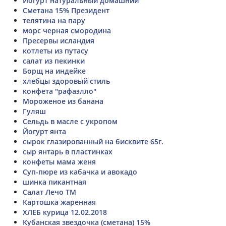
Йогурт натуральный домашний
Сметана 15% Президент
телятина на пару
морс черная смородина
Пресервы исландия
котлеты из путасу
салат из пекинки
Борщ на индейке
хлебцы здоровый стиль
конфета "рафаэлло"
Мороженое из банана
Гуляш
Сельдь в масле с укропом
Йогурт янта
сырок глазированный на бисквите 65г.
сыр янтарь в пластинках
конфеты мама женя
Суп-пюре из кабачка и авокадо
шинка пикантная
Салат Лечо ТМ
Картошка жаренная
ХЛЕБ курица 12.02.2018
Кубанская звездочка (сметана) 15%