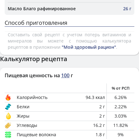
Масло Благо рафинированное
26 г
Способ приготовления
Составить свой рецепт с учетом потерь витаминов и
минералов вы можете с помощью калькулятора
рецептов в приложении
"Мой здоровый рацион"
.
Калькулятор рецепта
Пищевая ценность на
100
г
% от РСП
Калорийность
94.3
ккал
6.26
%
Белки
2
г
2.22
%
Жиры
2
г
3.03
%
Углеводы
16.2
г
11.82
%
Пищевые волокна
1.8
г
9
%