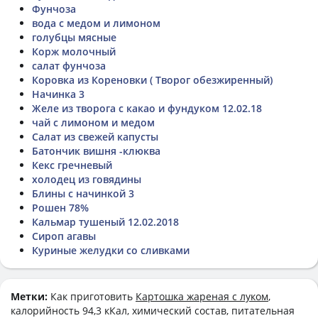
Фунчоза
вода с медом и лимоном
голубцы мясные
Корж молочный
салат фунчоза
Коровка из Кореновки ( Творог обезжиренный)
Начинка 3
Желе из творога с какао и фундуком 12.02.18
чай с лимоном и медом
Салат из свежей капусты
Батончик вишня -клюква
Кекс гречневый
холодец из говядины
Блины с начинкой 3
Рошен 78%
Кальмар тушеный 12.02.2018
Сироп агавы
Куриные желудки со сливками
Метки:
Как приготовить
Картошка жареная с луком
,
калорийность 94,3 кКал, химический состав, питательная