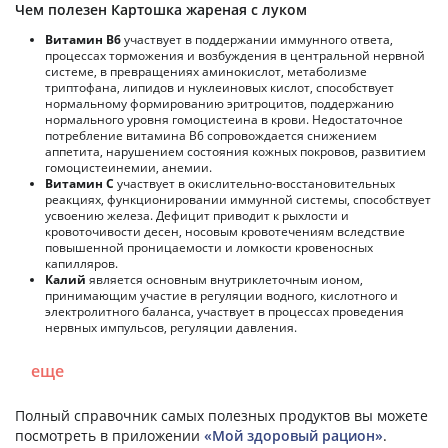
Чем полезен Картошка жареная с луком
Витамин В6
участвует в поддержании иммунного ответа,
процессах торможения и возбуждения в центральной нервной
системе, в превращениях аминокислот, метаболизме
триптофана, липидов и нуклеиновых кислот, способствует
нормальному формированию эритроцитов, поддержанию
нормального уровня гомоцистеина в крови. Недостаточное
потребление витамина В6 сопровождается снижением
аппетита, нарушением состояния кожных покровов, развитием
гомоцистеинемии, анемии.
Витамин С
участвует в окислительно-восстановительных
реакциях, функционировании иммунной системы, способствует
усвоению железа. Дефицит приводит к рыхлости и
кровоточивости десен, носовым кровотечениям вследствие
повышенной проницаемости и ломкости кровеносных
капилляров.
Калий
является основным внутриклеточным ионом,
принимающим участие в регуляции водного, кислотного и
электролитного баланса, участвует в процессах проведения
нервных импульсов, регуляции давления.
еще
Полный справочник самых полезных продуктов вы можете
посмотреть в приложении
«Мой здоровый рацион»
.