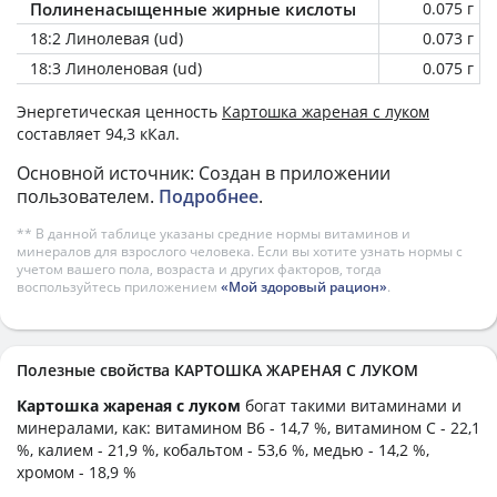
Полиненасыщенные жирные кислоты
0.075 г
18:2 Линолевая (ud)
0.073 г
18:3 Линоленовая (ud)
0.075 г
Энергетическая ценность
Картошка жареная с луком
составляет 94,3 кКал.
Основной источник: Создан в приложении
пользователем.
Подробнее
.
** В данной таблице указаны средние нормы витаминов и
минералов для взрослого человека. Если вы хотите узнать нормы с
учетом вашего пола, возраста и других факторов, тогда
воспользуйтесь приложением
«Мой здоровый рацион»
.
Полезные свойства КАРТОШКА ЖАРЕНАЯ С ЛУКОМ
Картошка жареная с луком
богат такими витаминами и
минералами, как: витамином B6 - 14,7 %, витамином C - 22,1
%, калием - 21,9 %, кобальтом - 53,6 %, медью - 14,2 %,
хромом - 18,9 %