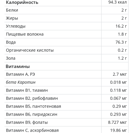
Калорийность
94.3 ккал
Белки
2 г
Жиры
2 г
Углеводы
16.2 г
Пищевые волокна
1.8 г
Вода
76.3 г
Органические кислоты
0.2 г
Зола
1.2 г
Витамины
Витамин А, РЭ
2.7 мкг
бета Каротин
0.018 мг
Витамин В1, тиамин
0.118 мг
Витамин В2, рибофлавин
0.067 мг
Витамин В5, пантотеновая
0.29 мг
Витамин В6, пиридоксин
0.293 мг
Витамин В9, фолаты
8.727 мкг
Витамин C, аскорбиновая
19.86 мг