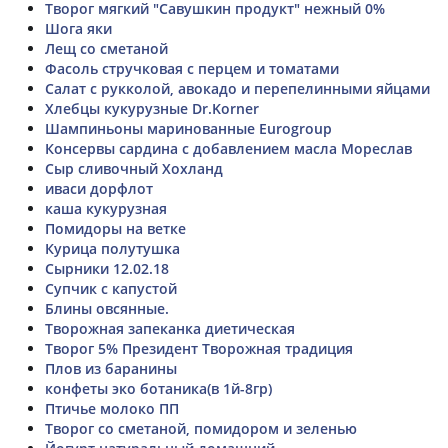
Творог мягкий "Савушкин продукт" нежный 0%
Шога яки
Лещ со сметаной
Фасоль стручковая с перцем и томатами
Салат с рукколой, авокадо и перепелинными яйцами
Хлебцы кукурузные Dr.Korner
Шампиньоны маринованные Eurogroup
Консервы сардина с добавлением масла Мореслав
Сыр сливочный Хохланд
иваси дорфлот
каша кукурузная
Помидоры на ветке
Курица полутушка
Сырники 12.02.18
Супчик с капустой
Блины овсянные.
Творожная запеканка диетическая
Творог 5% Президент Творожная традиция
Плов из баранины
конфеты эко ботаника(в 1й-8гр)
Птичье молоко ПП
Творог со сметаной, помидором и зеленью