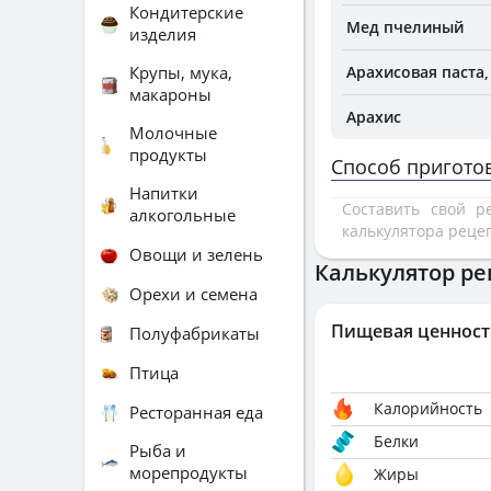
Кондитерские
Мед пчелиный
изделия
Крупы, мука,
Арахисовая паста
макароны
Арахис
Молочные
продукты
Способ пригото
Напитки
Составить свой 
алкогольные
калькулятора реце
Овощи и зелень
Калькулятор ре
Орехи и семена
Пищевая ценност
Полуфабрикаты
Птица
Калорийность
Ресторанная еда
Белки
Рыба и
морепродукты
Жиры