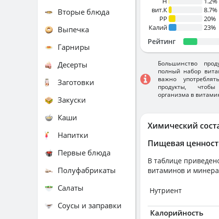
H
1.2%
вит.К
8.7%
Вторые блюда
PP
20%
Калий
23%
Выпечка
Рейтинг
Гарниры
Большинство прод
Десерты
полный набор вита
важно употребля
Заготовки
продукты, чтобы
организма в витами
Закуски
Каши
Химический сост
Напитки
Пищевая ценност
Первые блюда
В таблице приведено
Полуфабрикаты
витаминов и минера
Салаты
Нутриент
Соусы и заправки
Калорийность