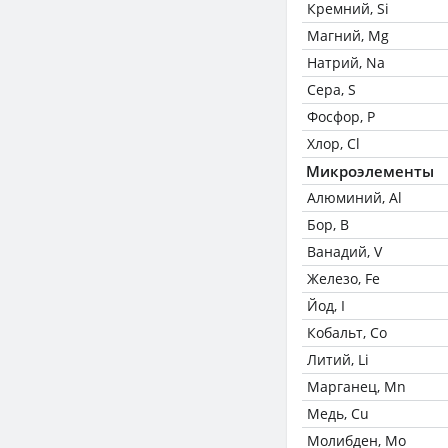
Кремний, Si
Магний, Mg
Натрий, Na
Сера, S
Фосфор, P
Хлор, Cl
Микроэлементы
Алюминий, Al
Бор, B
Ванадий, V
Железо, Fe
Йод, I
Кобальт, Co
Литий, Li
Марганец, Mn
Медь, Cu
Молибден, Mo