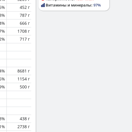
Витамины и минералы:
97%
.6%
452 г
.8%
787 г
.4%
666 г
.7%
1708 г
.2%
717 г
.4%
8681 г
.6%
1154 г
.9%
500 г
.8%
438 г
.1%
2738 г