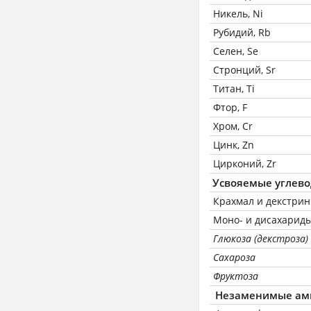
Никель, Ni
Рубидий, Rb
Селен, Se
Стронций, Sr
Титан, Ti
Фтор, F
Хром, Cr
Цинк, Zn
Цирконий, Zr
Усвояемые углев
Крахмал и декстри
Моно- и дисахариды
Глюкоза (декстроза)
Сахароза
Фруктоза
Незаменимые ам