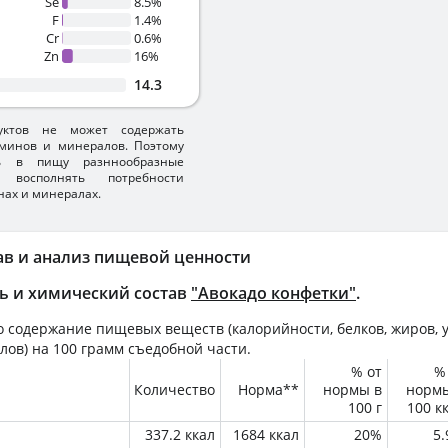
Se
8.5%
F
1.4%
Cr
0.6%
Zn
16%
14.3
уктов не может содержать
минов и минералов. Поэтому
ть в пищу разннообразные
 восполнять потребности
нах и минералах.
ав и анализ пищевой ценности
ь и химический состав
"Авокадо конфетки"
.
 содержание пищевых веществ (калорийности, белков, жиров, у
лов) на
100 грамм
съедобной части.
% от
%
Количество
Норма**
нормы в
норм
100 г
100 к
337.2 ккал
1684 ккал
20%
5