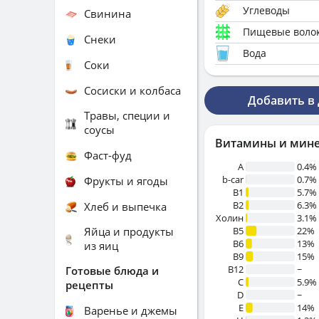
Углеводы
Свинина
Пищевые воло
Снеки
Вода
Соки
Сосиски и колбаса
Добавить в
Травы, специи и
соусы
Витамины и мин
Фаст-фуд
A
0.4%
b-car
0.7%
Фрукты и ягоды
В1
5.7%
B2
6.3%
Хлеб и выпечка
Холин
3.1%
Яйца и продукты
B5
22%
B6
13%
из яиц
B9
15%
B12
~
Готовые блюда и
C
5.9%
рецепты
D
~
E
14%
Варенье и джемы