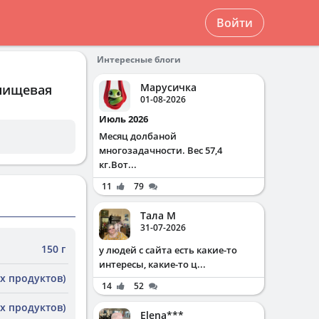
Войти
Интересные блоги
Марусичка
 пищевая
01-08-2026
Июль 2026
Месяц долбаной
многозадачности. Вес 57,4
кг.Вот...
11
79
Тала М
31-07-2026
150 г
у людей с сайта есть какие-то
интересы, какие-то ц...
х продуктов)
14
52
х продуктов)
Elena***