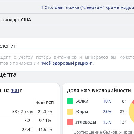
1 Столовая ложка ("с верхом" кроме жидки
, стандарт США
вления
рецепт с учетом потерь витаминов и минералов вы може
птов в приложении
"Мой здоровый рацион"
.
цепта
ь на
100
г
Доля БЖУ в калорийности
Белки
10
%
8
г
% от РСП
337.2
ккал
22.39
%
Жиры
75
%
27
г
8.2
г
9.11
%
Углеводы
15
%
13
г
27.4
г
41.52
%
Соотношение белков, жиров 