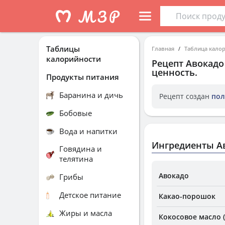
Таблицы
Главная
Таблица кало
калорийности
Рецепт
Авокадо
ценность.
Продукты питания
Баранина и дичь
Рецепт создан
пол
Бобовые
Вода и напитки
Ингредиенты А
Говядина и
телятина
Авокадо
Грибы
Детское питание
Какао-порошок
Жиры и масла
Кокосовое масло 