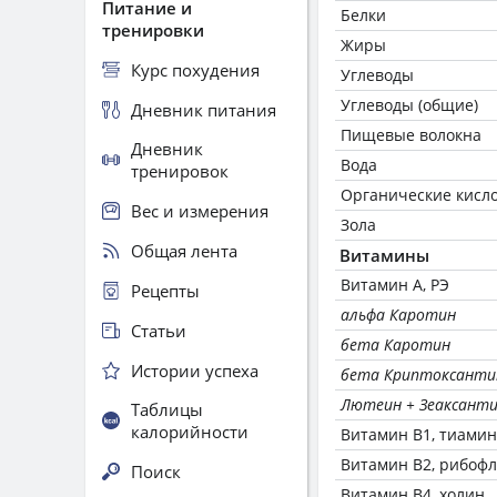
Питание и
Белки
тренировки
Жиры
Курс похудения
Углеводы
Углеводы (общие)
Дневник питания
Пищевые волокна
Дневник
Вода
тренировок
Органические кисл
Вес и измерения
Зола
Общая лента
Витамины
Витамин А, РЭ
Рецепты
альфа Каротин
Статьи
бета Каротин
Истории успеха
бета Криптоксанти
Лютеин + Зеаксант
Таблицы
калорийности
Витамин В1, тиамин
Витамин В2, рибоф
Поиск
Витамин В4, холин