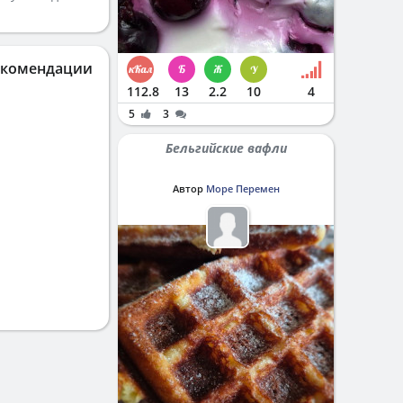
екомендации
112.8
13
2.2
10
4
5
3
Бельгийские вафли
Автор
Море Перемен