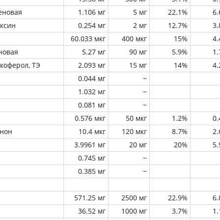
еновая
1.106 мг
5 мг
22.1%
6
оксин
0.254 мг
2 мг
12.7%
3
60.033 мкг
400 мкг
15%
4
новая
5.27 мг
90 мг
5.9%
1
окоферол, ТЭ
2.093 мг
15 мг
14%
4
0.044 мг
~
1.032 мг
~
0.081 мг
~
0.576 мкг
50 мкг
1.2%
0
инон
10.4 мкг
120 мкг
8.7%
2
3.9961 мг
20 мг
20%
5
0.745 мг
~
0.385 мг
~
571.25 мг
2500 мг
22.9%
6
36.52 мг
1000 мг
3.7%
1