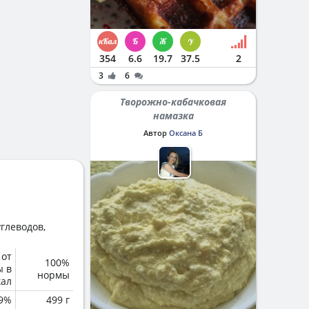
354
6.6
19.7
37.5
2
3
6
Творожно-кабачковая
намазка
Автор
Оксана Б
глеводов,
 от
100%
ы в
нормы
кал
.9%
499 г