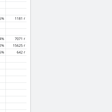
.5%
1181 г
.4%
7071 г
.2%
15625 г
.6%
642 г