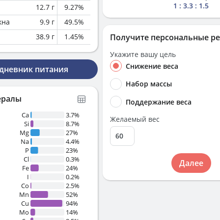
1 : 3.3 : 1.5
12.7
г
9.27
%
кна
9.9
г
49.5
%
38.9
г
1.45
%
Получите персональные р
Укажите вашу цель
Снижение веса
 дневник питания
Набор массы
ералы
Поддержание веса
Ca
3.7%
Желаемый вес
Si
8.7%
Mg
27%
Na
4.4%
P
23%
Cl
0.3%
Далее
Fe
24%
I
0.2%
Co
2.5%
Mn
52%
Cu
94%
Mo
14%