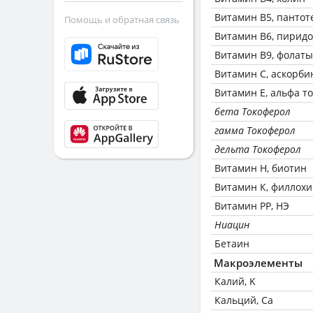
Витамин В5, пантот
Помощь и обратная связь
Витамин В6, пирид
Витамин В9, фолаты
Витамин C, аскорби
Витамин Е, альфа т
бета Токоферол
гамма Токоферол
дельта Токоферол
Витамин Н, биотин
Витамин К, филлох
Витамин РР, НЭ
Ниацин
Бетаин
Макроэлементы
Калий, K
Кальций, Ca