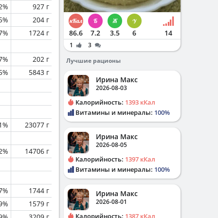
.2%
927 г
.5%
204 г
.7%
1724 г
86.6
7.2
3.5
6
14
1
3
.7%
202 г
Лучшие рационы
.5%
5843 г
Ирина Макс
2026-08-03
Калорийность:
1393 кКал
Витамины и минералы:
100%
.1%
23077 г
Ирина Макс
2026-08-05
.2%
14706 г
Калорийность:
1397 кКал
Витамины и минералы:
100%
.7%
1744 г
Ирина Макс
2026-08-01
.9%
1579 г
Калорийность:
1387 кКал
.9%
3209 г