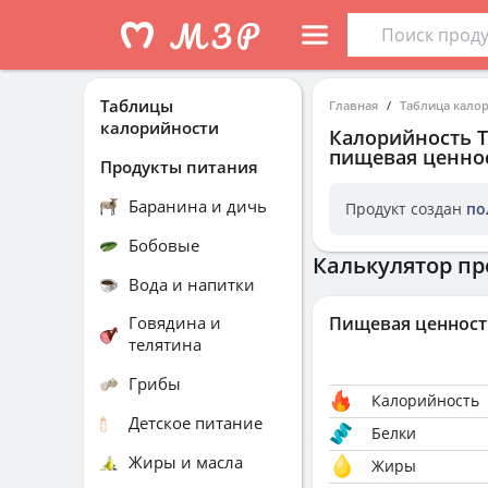
Таблицы
Главная
Таблица кало
калорийности
Калорийность
пищевая ценнос
Продукты питания
Баранина и дичь
Продукт создан
по
Бобовые
Калькулятор пр
Вода и напитки
Говядина и
Пищевая ценност
телятина
Грибы
Калорийность
Детское питание
Белки
Жиры и масла
Жиры