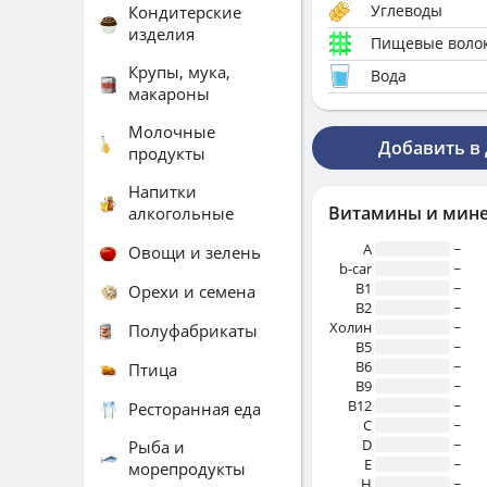
Углеводы
Кондитерские
изделия
Пищевые воло
Крупы, мука,
Вода
макароны
Молочные
Добавить в
продукты
Напитки
Витамины и мин
алкогольные
A
~
Овощи и зелень
b-car
~
В1
~
Орехи и семена
B2
~
Холин
~
Полуфабрикаты
B5
~
B6
~
Птица
B9
~
B12
~
Ресторанная еда
C
~
D
~
Рыба и
E
~
морепродукты
H
~