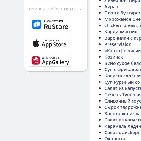
Ливер для пир
Айран
Помощь и обратная связь
Плов с булгуро
Мороженое Сне
chicken, breast,
Кардиомагнил
Варенники с ка
PreserVision
«Картофельный
Козинак
Вино сухое бел
Суп с фрикадел
Капуста солёна
Суп куриный со
Салат из капуст
Печень Тушеная
Сливочный соус
Сырок творожны
Запеканка из к
Салат из капуст
Карамель леде
Салат с айсбер
Окрошка