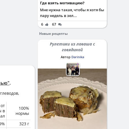
Где взять мотивацию?
Мне нужна такая, чтобы я хотя бы
пару недель в зел...
6
67
Новые рецепты
Рулетики из лаваша с
говядиной
Автор
Darinika
лью"
.
глеводов,
 от
100%
ы в
нормы
кал
.9%
323 г