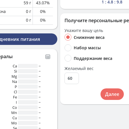
1 : 4.8 : 9.8
59
г
43.07
%
кна
0
г
0
%
0
г
0
%
Получите персональные р
Укажите вашу цель
Снижение веса
 дневник питания
Набор массы
ералы
Поддержание веса
Ca
~
Желаемый вес
Si
~
Mg
~
Na
~
P
~
Cl
~
Далее
Fe
~
I
~
Co
~
Mn
~
Cu
~
Mo
~
Se
~