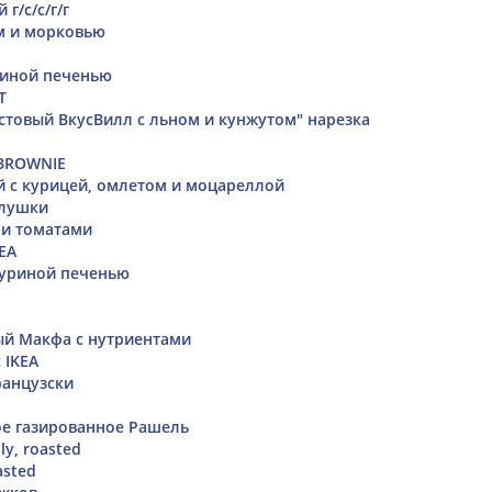
г/с/с/г/г
м и морковью
риной печенью
T
остовый ВкусВилл с льном и кунжутом" нарезка
 BROWNIE
 с курицей, омлетом и моцареллой
алушки
 и томатами
EA
 куриной печенью
й Макфа с нутриентами
 IKEA
ранцузски
ое газированное Рашель
ly, roasted
asted