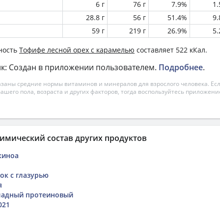
6 г
76 г
7.9%
1
28.8 г
56 г
51.4%
9
59 г
219 г
26.9%
5
ность
Тофифе лесной орех с карамелью
составляет 522 кКал.
к: Создан в приложении пользователем.
Подробнее
.
азаны средние нормы витаминов и минералов для взрослого человека. Есл
вашего пола, возраста и других факторов, тогда воспользуйтесь приложен
имический состав других продуктов
киноа
к с глазурью
я
ладный протеиновый
021