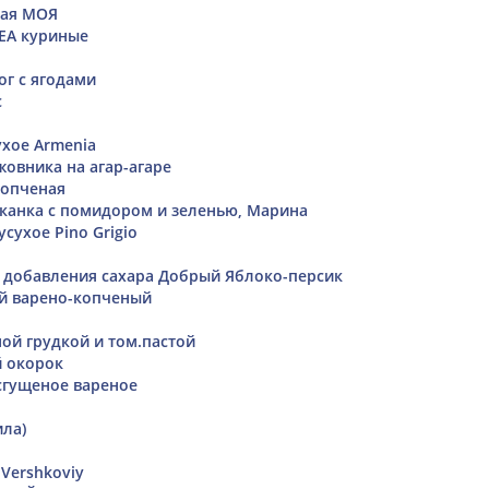
ная МОЯ
EA куриные
г с ягодами
с
ухое Armenia
жовника на агар-агаре
копченая
канка с помидором и зеленью, Марина
сухое Pino Grigio
 добавления сахара Добрый Яблоко-персик
й варено-копченый
ной грудкой и том.пастой
 окорок
сгущеное вареное
ила)
Vershkoviy