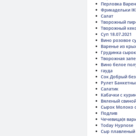
Перловка Варе
Фрикадельки IK
Салат
Творожный пиро
Творожный кек
Суп 18.07.2021
Вино розовое с
Варенье из кры
Грудинка сыро
Творожная запе
Вино белое полу
гауда
Сок Добрый без
Рулет Банкетны
Салатик
Кабачки с кури
Вяленый свиной
Сырок Молоко 
Подлив
Чечевица(я вар
Today Hypnose
Сыр плавленый 