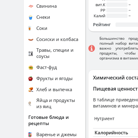
вит.К
~
Свинина
PP
~
Калий
~
Снеки
Рейтинг
Соки
Большинство прод
Сосиски и колбаса
полный набор вита
важно употребля
Травы, специи и
продукты, чтобы
соусы
организма в витами
Фаст-фуд
Химический сост
Фрукты и ягоды
Пищевая ценност
Хлеб и выпечка
В таблице приведено
Яйца и продукты
витаминов и минера
из яиц
Готовые блюда и
Нутриент
рецепты
Калорийность
Варенье и джемы