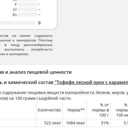
F
~
Cr
~
Zn
~
0
уктов не может содержать
минов и минералов. Поэтому
ть в пищу разннообразные
 восполнять потребности
нах и минералах.
ав и анализ пищевой ценности
ь и химический состав
"Тофифе лесной орех с караме
 содержание пищевых веществ (калорийности, белков, жиров, у
лов) на
100 грамм
съедобной части.
% от
%
Количество
Норма**
нормы в
норм
100 г
100 к
522 ккал
1684 ккал
31%
5