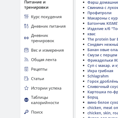
Питание и
Фарш домашний 
тренировки
Свинина с луко
Профитроли
Курс похудения
Макароны с ку
Батончик KISME
Дневник питания
Изделие х/б "Т
квас
Дневник
The protein bar
тренировок
Сэндвич нежный
Банан овые ол
Вес и измерения
Смузи с перцем
Общая лента
Фрикадельки IK
Суп с макар. и
Рецепты
Икра грибная
Schlagrahm
Статьи
Горох дроблёны
Сливочный соус
Истории успеха
Картошка по-ф
Таблицы
Борщ
калорийности
вино белое сух
chicken, meat on
Поиск
chicken, skin, ro