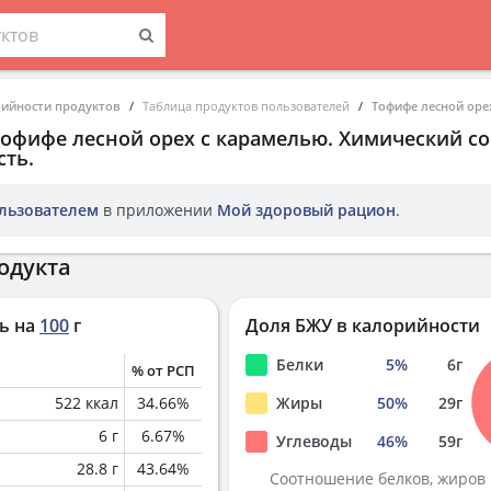
рийности продуктов
Таблица продуктов пользователей
Тофифе лесной оре
Тофифе лесной орех с карамелью
. Химический со
ть.
льзователем
в приложении
Мой здоровый рацион
.
одукта
ь на
100
г
Доля БЖУ в калорийности
Белки
5
%
6
г
% от РСП
522
ккал
34.66
%
Жиры
50
%
29
г
6
г
6.67
%
Углеводы
46
%
59
г
28.8
г
43.64
%
Соотношение белков, жиров 