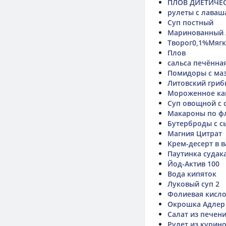
ПЛОВ ДИЕТИЧЕС
рулеты с лаваш
Суп постный
Маринованный 
Творог0,1%Мяг
Плов
сальса печённа
Помидоры с ма
Литовский гриб
Мороженное ка
Суп овощной с
Макароны по фл
Бутерброды с с
Магния Цитрат
Крем-десерт в 
Паутинка судак
Йод-Актив 100
Вода кипяток
Луковый суп 2
Фолиевая кисло
Окрошка Адлер
Салат из печен
Рулет из курин