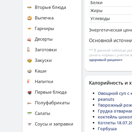
Белки
Вторые блюда
Жиры
Выпечка
Углеводы
Гарниры
Энергетическая цен
Десерты
Основной источни
Заготовки
** В данной таблице ук
узнать нормы с учетом 
Закуски
здоровый рацион»
.
Каши
Напитки
Калорийность и х
Первые блюда
Овощной суп с 
peanuts
Полуфабрикаты
Творожный рожо
Грудка отварна
Салаты
коктейль шоко
Котлеты 18.07.2
Соусы и заправки
Горбуша