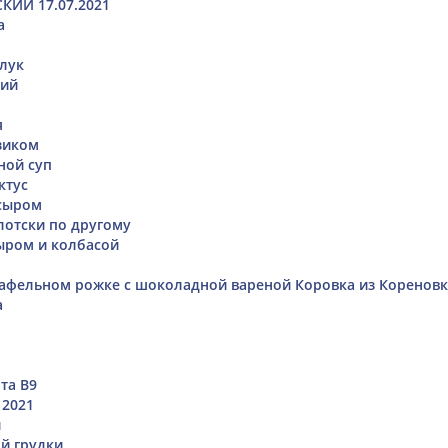
КИЙ 17.07.2021
а
лук
кий
я
зиком
ной суп
ктус
 сыром
отски по другому
ыром и колбасой
вафельном рожке с шоколадной вареной Коровка из Коренов
а
та В9
 2021
и
ой грудки