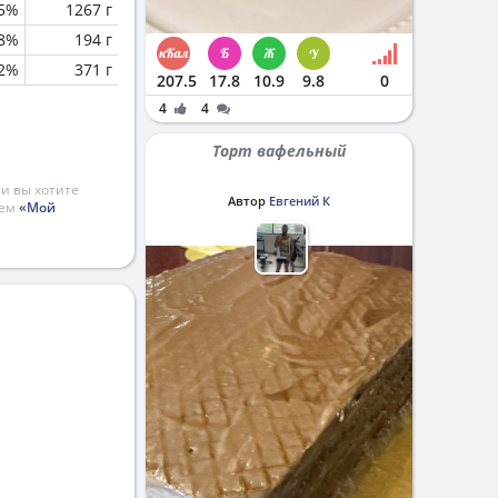
.5%
1267 г
.8%
194 г
.2%
371 г
207.5
17.8
10.9
9.8
0
4
4
Торт вафельный
и вы хотите
Автор
Евгений К
ием
«Мой