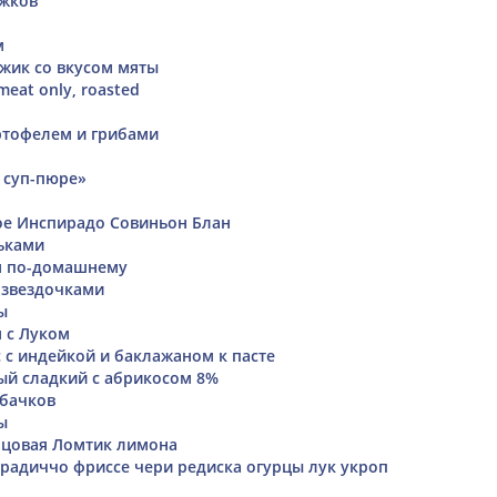
ожков
м
жик со вкусом мяты
 meat only, roasted
ртофелем и грибами
 суп-пюре»
ое Инспирадо Совиньон Блан
ьками
я по-домашнему
 звездочками
ы
 с Луком
 с индейкой и баклажаном к пасте
й сладкий с абрикосом 8%
абачков
ы
нцовая Ломтик лимона
г радиччо фриссе чери редиска огурцы лук укроп