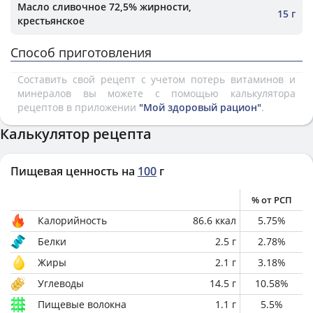
Масло сливочное 72,5% жирности,
15 г
крестьянское
Способ приготовления
Составить свой рецепт с учетом потерь витаминов и
минералов вы можете с помощью калькулятора
рецептов в приложении
"Мой здоровый рацион"
.
Калькулятор рецепта
Пищевая ценность на
100
г
% от РСП
Калорийность
86.6
ккал
5.75
%
Белки
2.5
г
2.78
%
Жиры
2.1
г
3.18
%
Углеводы
14.5
г
10.58
%
Пищевые волокна
1.1
г
5.5
%