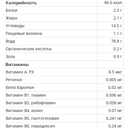
Калорийность
86.6 ккал
Белки
2.5 г
Жиры
2.1 г
Углеводы
14.5 г
Пищевые волокна
1.1 г
Вода
78.8 г
Органические кислоты
0.2 г
Зола
0.9 г
Витамины
Витамин А, РЭ
8.5 мкг
Ретинол
0.005 мг
бета Каротин
0.02 мг
Витамин В1, тиамин
0.096 мг
Витамин В2, рибофлавин
0.058 мг
Витамин В4, холин
9.07 мг
Витамин В5, пантотеновая
0.241 мг
Витамин В6, пиридоксин
0.24 мг