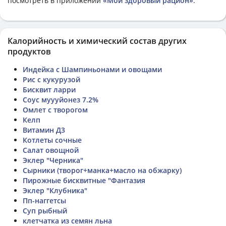
посмотреть в приложении
«Мой здоровый рацион»
.
Калорийность и химический состав других
продуктов
Индейка с Шампиньонами и овощами
Рис с кукурузой
Бисквит ларри
Соус муууйонез 7.2%
Омлет с творогом
Келп
Витамин Д3
Котлеты сочные
Салат овощной
Эклер "Черника"
Сырники (творог+манка+масло на обжарку)
Пирожные бисквитные "Фантазия
Эклер "Клубника"
Пп-наггетсы
Суп рыбный
клетчатка из семян льна