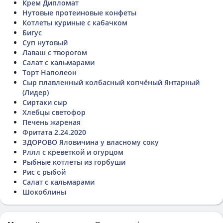
Крем Дипломат
Нутовые протеиновые конфеты
Котлеты куриные с кабачком
Бигус
Суп нутовый
Лаваш с творогом
Салат с кальмарами
Торт Наполеон
Сыр плавленный колбасный копчёный Янтарный
(Лидер)
Сиртаки сыр
Хлебцы светофор
Печень жареная
Фритата 2.24.2020
ЗДОРОВО Яловичина у власному соку
Рллл с креветкой и огурцом
Рыбные котлеты из горбуши
Рис с рыбой
Салат с кальмарами
Шокоблины