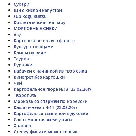
Сухари
Щи с кислой капустой
supikogu suitsu
Котлета мясная на пару
МОРКОВНЫЕ СНЕКИ
Азу
Картошка печеная в фольге
Булгур с овощами
Блины на воде
Таурин
Курники
Кабачки с начинкой из твор сыра
Винегрет без картошки
Чай
Картофельное пюре №13 (23.02.20г)
Творог 2%
Морковь со спаржей по-корейски
Каша ячневая №11 (23.02.20г)
Картофель со свининой в духовке
Салат морская жемчужина
Холодец
Grengy финики мокко кешью