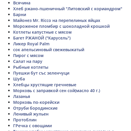
Всячина
Хлеб ржано-пшеничный "Литовский с кориандром"
Барни
Майонез Мr. Ricco на перепелиных яйцах
Мороженое пломбир с шоколадной крошкой
Котлеты капустные с мясом
Багет РЖАНОЙ ("Карусель")
Ликер Royal Palm
сок апельсиновый свежевыжатый
Пирог с мясом
Салат на пару
Рыбные котлеты
Пуешки бут със зеленчуци
Шуба
Хлебцы хрустящие гречневые
Морковь с заправкой сен сой(масло 40 г.)
Лазанья
Морковь по-корейски
Отруби бородинские
Ленивый жульен
Протоблин
ГРечка с овощами