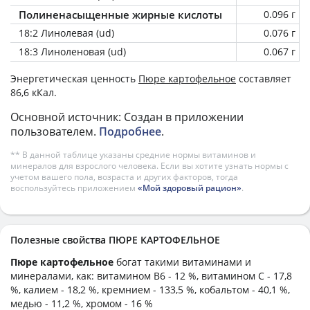
Полиненасыщенные жирные кислоты
0.096 г
18:2 Линолевая (ud)
0.076 г
18:3 Линоленовая (ud)
0.067 г
Энергетическая ценность
Пюре картофельное
составляет
86,6 кКал.
Основной источник: Создан в приложении
пользователем.
Подробнее
.
** В данной таблице указаны средние нормы витаминов и
минералов для взрослого человека. Если вы хотите узнать нормы с
учетом вашего пола, возраста и других факторов, тогда
воспользуйтесь приложением
«Мой здоровый рацион»
.
Полезные свойства ПЮРЕ КАРТОФЕЛЬНОЕ
Пюре картофельное
богат такими витаминами и
минералами, как: витамином B6 - 12 %, витамином C - 17,8
%, калием - 18,2 %, кремнием - 133,5 %, кобальтом - 40,1 %,
медью - 11,2 %, хромом - 16 %