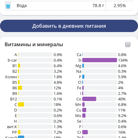
Вода
78.8
г
2.95
%
Добавить в дневник питания
Витамины и минералы
A
0.9%
Ca
0.8%
b-car
0.4%
Si
134%
В1
6.4%
Mg
4.6%
B2
3.2%
Na
0.3%
Холин
1.8%
P
5.9%
B5
4.8%
Cl
2%
B6
12%
Fe
4%
B9
1.6%
I
2.7%
B12
0.1%
Co
40%
C
18%
Mn
6.8%
D
0.2%
Cu
11%
E
0.6%
Mo
9.2%
H
0.2%
Se
0.4%
вит.К
1.3%
F
0.6%
PP
7.2%
Cr
16%
Калий
18%
Zn
2.4%