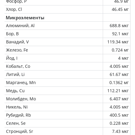
Фосфор, P
46.9 мг
Хлор, Cl
46.45 мг
Микроэлементы
Алюминий, Al
688.8 мкг
Бор, B
92.1 мкг
Ванадий, V
119.34 мкг
Железо, Fe
0.724 мг
Йод, I
4 мкг
Кобальт, Co
4.005 мкг
Литий, Li
61.67 мкг
Марганец, Mn
0.1362 мг
Медь, Cu
112.21 мкг
Молибден, Mo
6.407 мкг
Никель, Ni
4.005 мкг
Рубидий, Rb
400.5 мкг
Селен, Se
0.228 мкг
Стронций, Sr
7.43 мкг