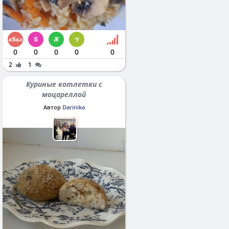
0
0
0
0
0
2
1
Куриные котлетки с
моцареллой
Автор
Darinika