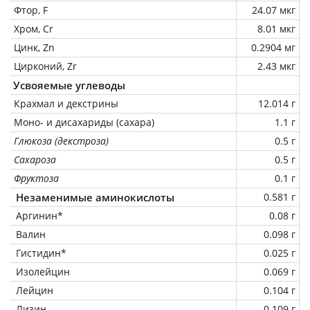
Фтор, F
24.07 мкг
Хром, Cr
8.01 мкг
Цинк, Zn
0.2904 мг
Цирконий, Zr
2.43 мкг
Усвояемые углеводы
Крахмал и декстрины
12.014 г
Моно- и дисахариды (сахара)
1.1 г
Глюкоза (декстроза)
0.5 г
Сахароза
0.5 г
Фруктоза
0.1 г
Незаменимые аминокислоты
0.581 г
Аргинин*
0.08 г
Валин
0.098 г
Гистидин*
0.025 г
Изолейцин
0.069 г
Лейцин
0.104 г
Лизин
0.109 г