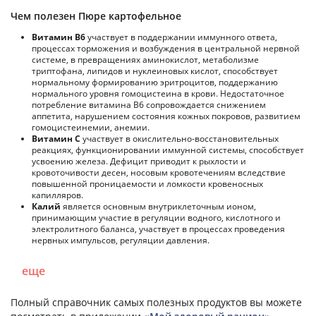
Чем полезен Пюре картофельное
Витамин В6
участвует в поддержании иммунного ответа,
процессах торможения и возбуждения в центральной нервной
системе, в превращениях аминокислот, метаболизме
триптофана, липидов и нуклеиновых кислот, способствует
нормальному формированию эритроцитов, поддержанию
нормального уровня гомоцистеина в крови. Недостаточное
потребление витамина В6 сопровождается снижением
аппетита, нарушением состояния кожных покровов, развитием
гомоцистеинемии, анемии.
Витамин С
участвует в окислительно-восстановительных
реакциях, функционировании иммунной системы, способствует
усвоению железа. Дефицит приводит к рыхлости и
кровоточивости десен, носовым кровотечениям вследствие
повышенной проницаемости и ломкости кровеносных
капилляров.
Калий
является основным внутриклеточным ионом,
принимающим участие в регуляции водного, кислотного и
электролитного баланса, участвует в процессах проведения
нервных импульсов, регуляции давления.
еще
Полный справочник самых полезных продуктов вы можете