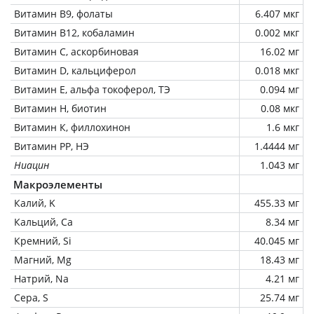
Витамин В9, фолаты
6.407 мкг
Витамин В12, кобаламин
0.002 мкг
Витамин C, аскорбиновая
16.02 мг
Витамин D, кальциферол
0.018 мкг
Витамин Е, альфа токоферол, ТЭ
0.094 мг
Витамин Н, биотин
0.08 мкг
Витамин К, филлохинон
1.6 мкг
Витамин РР, НЭ
1.4444 мг
Ниацин
1.043 мг
Макроэлементы
Калий, K
455.33 мг
Кальций, Ca
8.34 мг
Кремний, Si
40.045 мг
Магний, Mg
18.43 мг
Натрий, Na
4.21 мг
Сера, S
25.74 мг