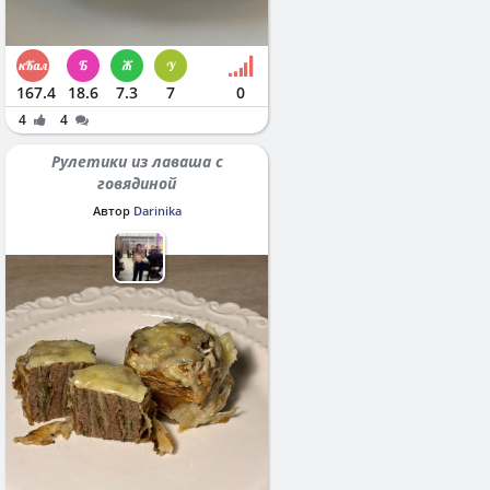
167.4
18.6
7.3
7
0
4
4
Рулетики из лаваша с
говядиной
Автор
Darinika