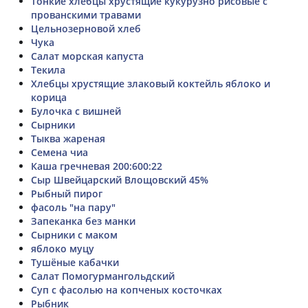
Тонкие хлебцы хрустящие кукурузно рисовые с
прованскими травами
Цельнозерновой хлеб
Чука
Салат морская капуста
Текила
Хлебцы хрустящие злаковый коктейль яблоко и
корица
Булочка с вишней
Сырники
Тыква жареная
Семена чиа
Каша гречневая 200:600:22
Сыр Швейцарский Влощовский 45%
Рыбный пирог
фасоль "на пару"
Запеканка без манки
Сырники с маком
яблоко муцу
Тушёные кабачки
Салат Помогурмангольдский
Суп с фасолью на копченых косточках
Рыбник