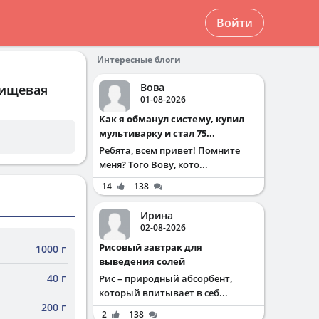
Войти
Интересные блоги
Вова
пищевая
01-08-2026
Как я обманул систему, купил
мультиварку и стал 75...
Ребята, всем привет! Помните
меня? Того Вову, кото...
14
138
Ирина
02-08-2026
Рисовый завтрак для
1000 г
выведения солей
40 г
Рис – природный абсорбент,
который впитывает в себ...
200 г
2
138