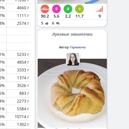
.7%
4660 г
.7%
1111 г
90.2
5.6
2.2
11.7
9
.4%
2574 г
5
6
Луковые завиточки
Автор
Гермиона
.1%
5233 г
.7%
4854 г
.6%
3333 г
.2%
1374 г
.9%
3526 г
6%
883 г
4%
2273 г
.1%
5384 г
.9%
10714 г
.5%
1302 г