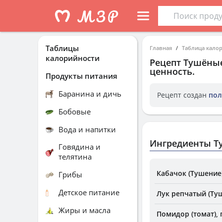
Таблицы
Главная
Таблица кало
калорийности
Рецепт
Тушёные
ценность.
Продукты питания
Баранина и дичь
Рецепт создан
пол
Бобовые
Вода и напитки
Ингредиенты Т
Говядина и
телятина
Кабачок (Тушение
Грибы
Детское питание
Лук репчатый (Ту
Жиры и масла
Помидор (томат),