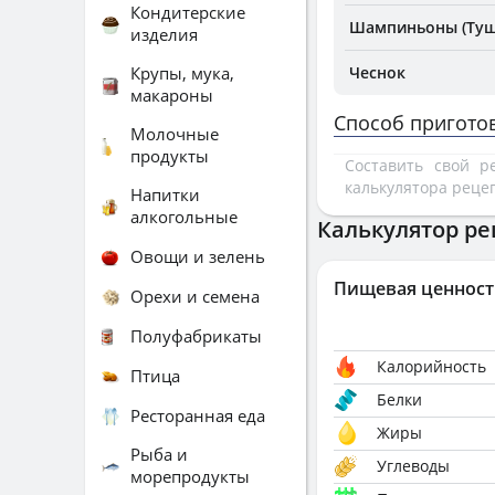
Кондитерские
Шампиньоны (Туш
изделия
Крупы, мука,
Чеснок
макароны
Способ пригото
Молочные
продукты
Составить свой 
калькулятора реце
Напитки
алкогольные
Калькулятор ре
Овощи и зелень
Пищевая ценност
Орехи и семена
Полуфабрикаты
Калорийность
Птица
Белки
Ресторанная еда
Жиры
Рыба и
Углеводы
морепродукты