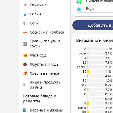
Пищевые воло
Свинина
Вода
Снеки
Соки
Добавить в
Сосиски и колбаса
Витамины и мин
Травы, специи и
соусы
A
1.9%
b-car
2.1%
Фаст-фуд
В1
3%
B2
7.3%
Фрукты и ягоды
Холин
2.8%
B5
11%
Хлеб и выпечка
B6
4.4%
B9
1.9%
Яйца и продукты
B12
0.9%
из яиц
C
7.7%
D
0.3%
Готовые блюда и
E
0.8%
рецепты
H
9.8%
вит.К
3.8%
Варенье и джемы
PP
9.9%