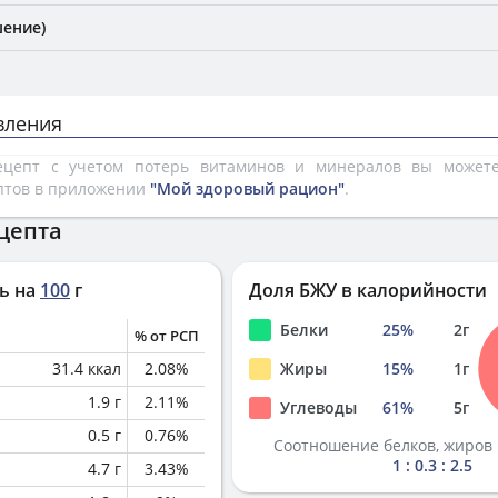
ение)
вления
рецепт с учетом потерь витаминов и минералов вы може
птов в приложении
"Мой здоровый рацион"
.
цепта
ь на
100
г
Доля БЖУ в калорийности
Белки
25
%
2
г
% от РСП
31.4
ккал
2.08
%
Жиры
15
%
1
г
1.9
г
2.11
%
Углеводы
61
%
5
г
0.5
г
0.76
%
Соотношение белков, жиров 
1 : 0.3 : 2.5
4.7
г
3.43
%