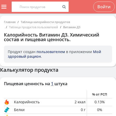
Войти
Главная
Таблица калорийности продуктов
Таблица продуктов пользователей
Витамин Д3
Калорийность
Витамин Д3
. Химический
состав и пищевая ценность.
Продукт создан
пользователем
в приложении
Мой
здоровый рацион
.
Калькулятор продукта
Пищевая ценность на
1
штука
% от РСП
Калорийность
2
ккал
0.13
%
Белки
0
г
0
%