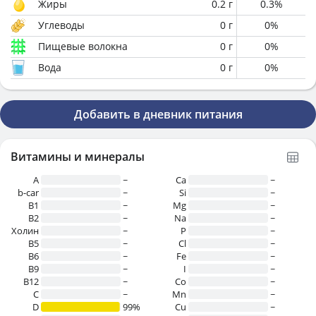
Жиры
0.2
г
0.3
%
Углеводы
0
г
0
%
Пищевые волокна
0
г
0
%
Вода
0
г
0
%
Добавить в дневник питания
Витамины и минералы
A
~
Ca
~
b-car
~
Si
~
В1
~
Mg
~
B2
~
Na
~
Холин
~
P
~
B5
~
Cl
~
B6
~
Fe
~
B9
~
I
~
B12
~
Co
~
C
~
Mn
~
D
99%
Cu
~