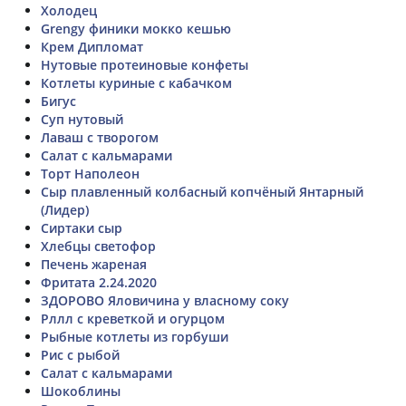
Холодец
Grengy финики мокко кешью
Крем Дипломат
Нутовые протеиновые конфеты
Котлеты куриные с кабачком
Бигус
Суп нутовый
Лаваш с творогом
Салат с кальмарами
Торт Наполеон
Сыр плавленный колбасный копчёный Янтарный
(Лидер)
Сиртаки сыр
Хлебцы светофор
Печень жареная
Фритата 2.24.2020
ЗДОРОВО Яловичина у власному соку
Рллл с креветкой и огурцом
Рыбные котлеты из горбуши
Рис с рыбой
Салат с кальмарами
Шокоблины