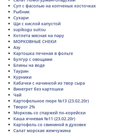
Суп с фасолью на копченых косточках
Рыбник
Сухари
Щи с кислой капустой
supikogu suitsu
Котлета мясная на пару
МОРКОВНЫЕ СНЕКИ
Азу
Картошка печеная в фольге
Булгур с овощами
Блины на воде
Таурин
Курники
Кабачки с начинкой из твор сыра
Винегрет без картошки
Чай
Картофельное пюре №13 (23.02.20г)
Творог 2%
Морковь со спаржей по-корейски
Каша ячневая №11 (23.02.20г)
Картофель со свининой в духовке
Салат морская жемчужина