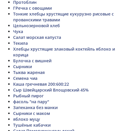
Протоблин
ГРечка с овощами
Тонкие хлебцы хрустящие кукурузно рисовые с
прованскими травами
Цельнозерновой хлеб
Чука
Салат морская капуста
Текила
Хлебцы хрустящие злаковый коктейль яблоко и
корица
Булочка с вишней
Сырники
Тыква жареная
Семена чиа
Каша гречневая 200:600:22
Сыр Швейцарский Влощовский 45%
Рыбный пирог
фасоль "на пару"
Запеканка без манки
Сырники с маком
яблоко муцу
Тушёные кабачки
Салат Помогурмангольдский