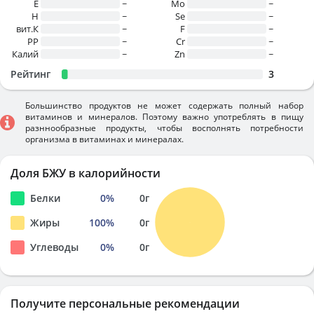
E
~
Mo
~
H
~
Se
~
вит.К
~
F
~
PP
~
Cr
~
Калий
~
Zn
~
Рейтинг
3
Большинство продуктов не может содержать полный набор
витаминов и минералов. Поэтому важно употреблять в пищу
разннообразные продукты, чтобы восполнять потребности
организма в витаминах и минералах.
Доля БЖУ в калорийности
Белки
0
%
0
г
Жиры
100
%
0
г
Углеводы
0
%
0
г
Получите персональные рекомендации