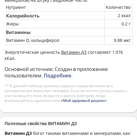
минералов) на
штуку
съедобной части.
Нутриент
Количество
Калорийность
2 ккал
Жиры
0.2 г
Витамины
Витамин D, кальциферол
9.88 мкг
Энергетическая ценность
Витамин Д3
составляет 1,976
кКал.
Основной источник: Создан в приложении
пользователем.
Подробнее
.
** В данной таблице указаны средние нормы витаминов и
минералов для взрослого человека. Если вы хотите узнать нормы с
учетом вашего пола, возраста и других факторов, тогда
воспользуйтесь приложением
«Мой здоровый рацион»
.
Полезные свойства ВИТАМИН Д3
Витамин Д3
богат такими витаминами и минералами, как: