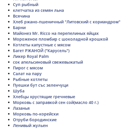
Суп рыбный
клетчатка из семян льна
Всячина
Хлеб ржано-пшеничный "Литовский с кориандром"
Барни
Майонез Мr. Ricco на перепелиных яйцах
Мороженое пломбир с шоколадной крошкой
Котлеты капустные с мясом
Багет РЖАНОЙ ("Карусель")
Ликер Royal Palm
сок апельсиновый свежевыжатый
Пирог с мясом
Салат на пару
Рыбные котлеты
Пуешки бут със зеленчуци
Шуба
Хлебцы хрустящие гречневые
Морковь с заправкой сен сой(масло 40 г.)
Лазанья
Морковь по-корейски
Отруби бородинские
Ленивый жульен