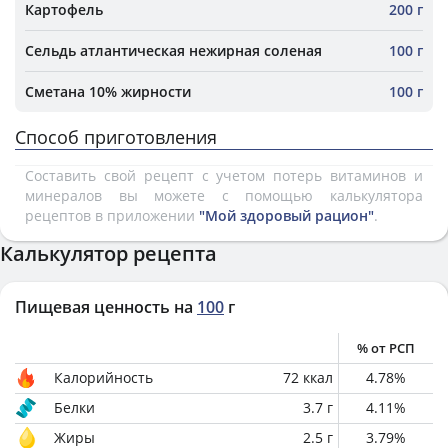
Картофель
200 г
Сельдь атлантическая нежирная соленая
100 г
Сметана 10% жирности
100 г
Способ приготовления
Составить свой рецепт с учетом потерь витаминов и
минералов вы можете с помощью калькулятора
рецептов в приложении
"Мой здоровый рацион"
.
Калькулятор рецепта
Пищевая ценность на
100
г
% от РСП
Калорийность
72
ккал
4.78
%
Белки
3.7
г
4.11
%
Жиры
2.5
г
3.79
%