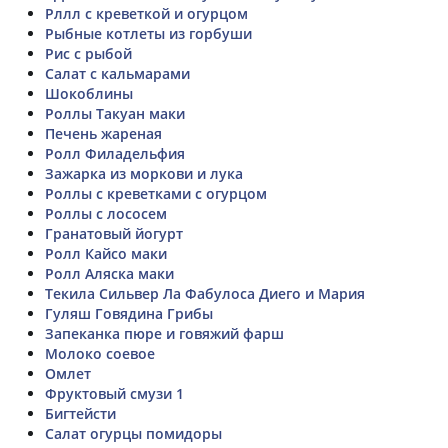
Рллл с креветкой и огурцом
Рыбные котлеты из горбуши
Рис с рыбой
Салат с кальмарами
Шокоблины
Роллы Такуан маки
Печень жареная
Ролл Филадельфия
Зажарка из моркови и лука
Роллы с креветками с огурцом
Роллы с лососем
Гранатовый йогурт
Ролл Кайсо маки
Ролл Аляска маки
Текила Сильвер Ла Фабулоса Диего и Мария
Гуляш Говядина Грибы
Запеканка пюре и говяжий фарш
Молоко соевое
Омлет
Фруктовый смузи 1
Бигтейсти
Салат огурцы помидоры