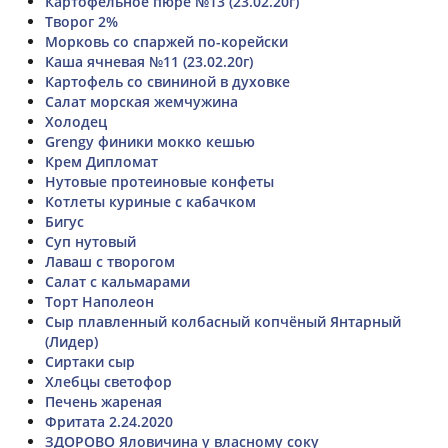
Картофельное пюре №13 (23.02.20г)
Творог 2%
Морковь со спаржей по-корейски
Каша ячневая №11 (23.02.20г)
Картофель со свининой в духовке
Салат морская жемчужина
Холодец
Grengy финики мокко кешью
Крем Дипломат
Нутовые протеиновые конфеты
Котлеты куриные с кабачком
Бигус
Суп нутовый
Лаваш с творогом
Салат с кальмарами
Торт Наполеон
Сыр плавленный колбасный копчёный Янтарный
(Лидер)
Сиртаки сыр
Хлебцы светофор
Печень жареная
Фритата 2.24.2020
ЗДОРОВО Яловичина у власному соку