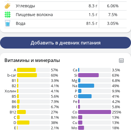
Углеводы
8.3
г
6.06
%
Пищевые волокна
1.5
г
7.5
%
Вода
81.5
г
3.05
%
Добавить в дневник питания
Витамины и минералы
A
57%
Ca
3.5%
b-car
60%
Si
63%
В1
3.9%
Mg
6.8%
B2
4.1%
Na
49%
Холин
4.1%
P
9.9%
B5
5.6%
Cl
41%
B6
7.9%
Fe
4.2%
B9
6.7%
I
5.8%
B12
27%
Co
255%
C
8.1%
Mn
13%
D
38%
Cu
13%
E
2.1%
Mo
18%