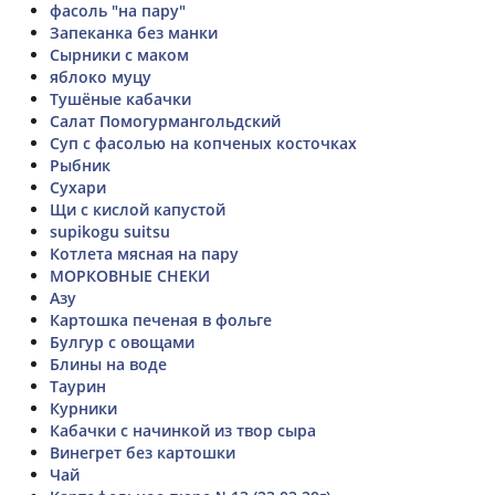
фасоль "на пару"
Запеканка без манки
Сырники с маком
яблоко муцу
Тушёные кабачки
Салат Помогурмангольдский
Суп с фасолью на копченых косточках
Рыбник
Сухари
Щи с кислой капустой
supikogu suitsu
Котлета мясная на пару
МОРКОВНЫЕ СНЕКИ
Азу
Картошка печеная в фольге
Булгур с овощами
Блины на воде
Таурин
Курники
Кабачки с начинкой из твор сыра
Винегрет без картошки
Чай