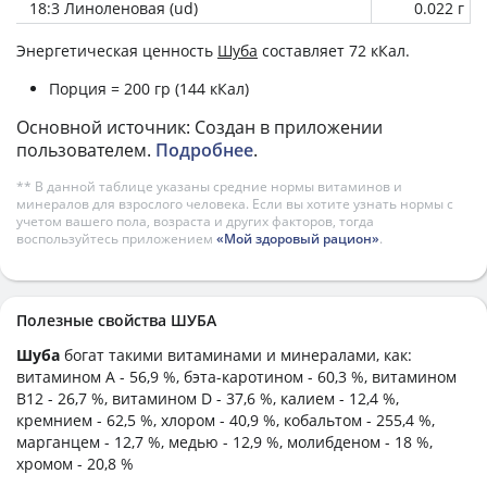
18:3 Линоленовая (ud)
0.022 г
Энергетическая ценность
Шуба
составляет 72 кКал.
Порция = 200 гр (144 кКал)
Основной источник: Создан в приложении
пользователем.
Подробнее
.
** В данной таблице указаны средние нормы витаминов и
минералов для взрослого человека. Если вы хотите узнать нормы с
учетом вашего пола, возраста и других факторов, тогда
воспользуйтесь приложением
«Мой здоровый рацион»
.
Полезные свойства ШУБА
Шуба
богат такими витаминами и минералами, как:
витамином А - 56,9 %, бэта-каротином - 60,3 %, витамином
B12 - 26,7 %, витамином D - 37,6 %, калием - 12,4 %,
кремнием - 62,5 %, хлором - 40,9 %, кобальтом - 255,4 %,
марганцем - 12,7 %, медью - 12,9 %, молибденом - 18 %,
хромом - 20,8 %