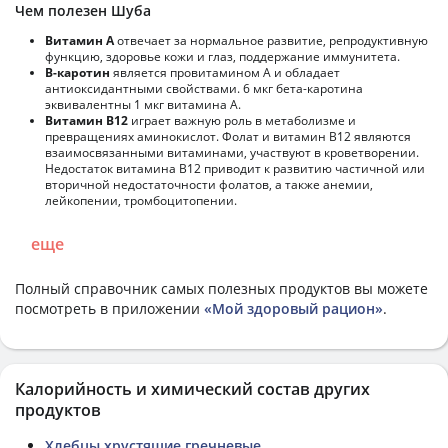
Чем полезен Шуба
Витамин А
отвечает за нормальное развитие, репродуктивную
функцию, здоровье кожи и глаз, поддержание иммунитета.
В-каротин
является провитамином А и обладает
антиоксидантными свойствами. 6 мкг бета-каротина
эквивалентны 1 мкг витамина А.
Витамин В12
играет важную роль в метаболизме и
превращениях аминокислот. Фолат и витамин В12 являются
взаимосвязанными витаминами, участвуют в кроветворении.
Недостаток витамина В12 приводит к развитию частичной или
вторичной недостаточности фолатов, а также анемии,
лейкопении, тромбоцитопении.
еще
Полный справочник самых полезных продуктов вы можете
посмотреть в приложении
«Мой здоровый рацион»
.
Калорийность и химический состав других
продуктов
Хлебцы хрустящие гречневые