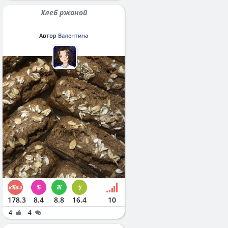
Хлеб ржаной
Автор
Валентина
178.3
8.4
8.8
16.4
10
4
4