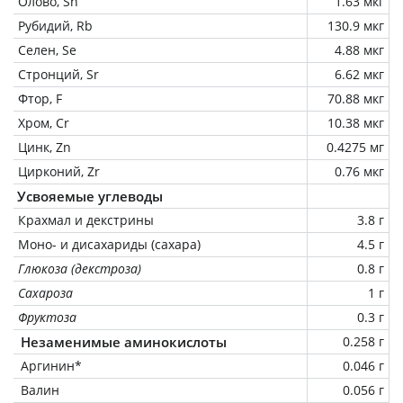
Олово, Sn
1.63 мкг
Рубидий, Rb
130.9 мкг
Селен, Se
4.88 мкг
Стронций, Sr
6.62 мкг
Фтор, F
70.88 мкг
Хром, Cr
10.38 мкг
Цинк, Zn
0.4275 мг
Цирконий, Zr
0.76 мкг
Усвояемые углеводы
Крахмал и декстрины
3.8 г
Моно- и дисахариды (сахара)
4.5 г
Глюкоза (декстроза)
0.8 г
Сахароза
1 г
Фруктоза
0.3 г
Незаменимые аминокислоты
0.258 г
Аргинин*
0.046 г
Валин
0.056 г