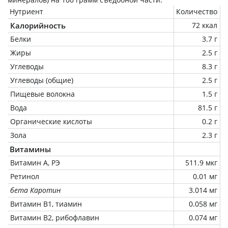
Нутриент
Количество
Калорийность
72 ккал
Белки
3.7 г
Жиры
2.5 г
Углеводы
8.3 г
Углеводы (общие)
2.5 г
Пищевые волокна
1.5 г
Вода
81.5 г
Органические кислоты
0.2 г
Зола
2.3 г
Витамины
Витамин А, РЭ
511.9 мкг
Ретинол
0.01 мг
бета Каротин
3.014 мг
Витамин В1, тиамин
0.058 мг
Витамин В2, рибофлавин
0.074 мг