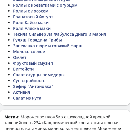
Роллы с креветками с огурцом
Роллы с лососем
Гранатовый йогурт
Ролл Кайсо маки
Ролл Аляска маки
Текила Сильвер Ла Фабулоса Диего и Мария
Гуляш Говядина Грибы
Запеканка пюре и говяжий фарш
Молоко соевое
Омлет
Фруктовый смузи 1
Бигтейсти
Салат огурцы помидоры
Суп стройность
Зефир "Антоновка"
Активил
Салат из нута
Метки:
Мороженое пломбир с шоколадной крошкой
калорийность 234 кКал, химический состав, питательная
ценность, витамины, минералы, чем полезен Мороженое