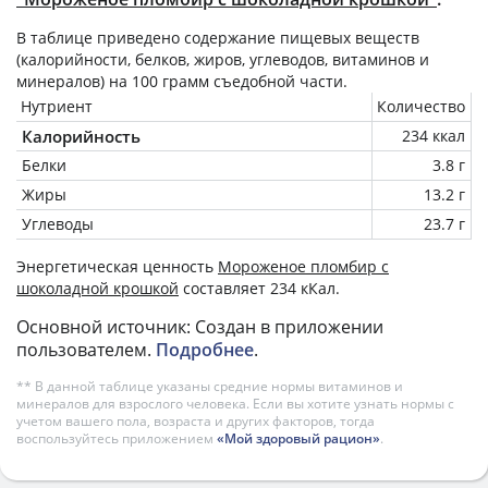
В таблице приведено содержание пищевых веществ
(калорийности, белков, жиров, углеводов, витаминов и
минералов) на
100 грамм
съедобной части.
Нутриент
Количество
Калорийность
234 ккал
Белки
3.8 г
Жиры
13.2 г
Углеводы
23.7 г
Энергетическая ценность
Мороженое пломбир с
шоколадной крошкой
составляет 234 кКал.
Основной источник: Создан в приложении
пользователем.
Подробнее
.
** В данной таблице указаны средние нормы витаминов и
минералов для взрослого человека. Если вы хотите узнать нормы с
учетом вашего пола, возраста и других факторов, тогда
воспользуйтесь приложением
«Мой здоровый рацион»
.