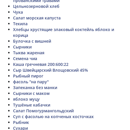
прованскими травами
Цельнозерновой хлеб
Чука
Салат морская капуста
Текила
Хлебцы хрустящие злаковый коктейль яблоко и
корица
Булочка с вишней
Сырники
Тыква жареная
Семена чиа
Каша гречневая 200:600:22
Сыр Швейцарский Влощовский 45%
Рыбный пирог
фасоль "на пару"
Запеканка без манки
Сырники с маком
яблоко муцу
Тушёные кабачки
Салат Помогурмангольдский
Суп с фасолью на копченых косточках
Рыбник
Сухари