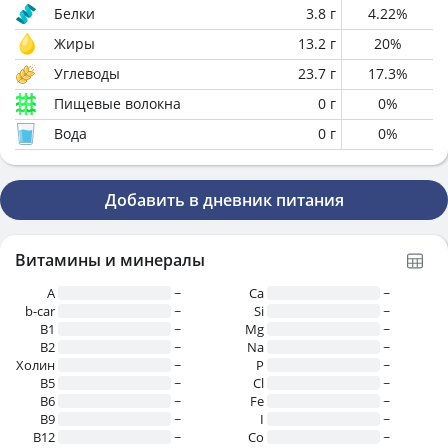
Белки
3.8
г
4.22
%
Жиры
13.2
г
20
%
Углеводы
23.7
г
17.3
%
Пищевые волокна
0
г
0
%
Вода
0
г
0
%
Добавить в дневник питания
Витамины и минералы
A
~
Ca
~
b-car
~
Si
~
В1
~
Mg
~
B2
~
Na
~
Холин
~
P
~
B5
~
Cl
~
B6
~
Fe
~
B9
~
I
~
B12
~
Co
~