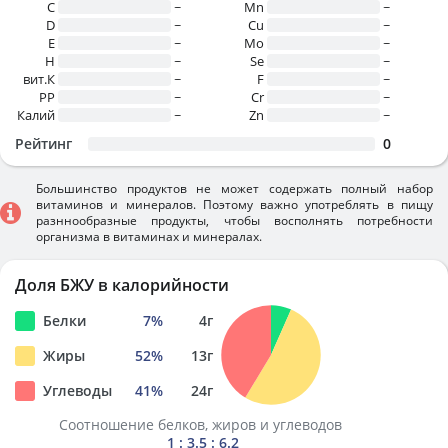
C
~
Mn
~
D
~
Cu
~
E
~
Mo
~
H
~
Se
~
вит.К
~
F
~
PP
~
Cr
~
Калий
~
Zn
~
Рейтинг
0
Большинство продуктов не может содержать полный набор
витаминов и минералов. Поэтому важно употреблять в пищу
разннообразные продукты, чтобы восполнять потребности
организма в витаминах и минералах.
Доля БЖУ в калорийности
Белки
7
%
4
г
Жиры
52
%
13
г
Углеводы
41
%
24
г
Соотношение белков, жиров и углеводов
1 : 3.5 : 6.2