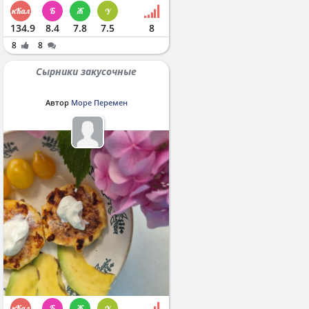
134.9
8.4
7.8
7.5
8
8
8
Сырники закусочные
Автор
Море Перемен