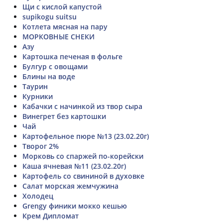
Щи с кислой капустой
supikogu suitsu
Котлета мясная на пару
МОРКОВНЫЕ СНЕКИ
Азу
Картошка печеная в фольге
Булгур с овощами
Блины на воде
Таурин
Курники
Кабачки с начинкой из твор сыра
Винегрет без картошки
Чай
Картофельное пюре №13 (23.02.20г)
Творог 2%
Морковь со спаржей по-корейски
Каша ячневая №11 (23.02.20г)
Картофель со свининой в духовке
Салат морская жемчужина
Холодец
Grengy финики мокко кешью
Крем Дипломат