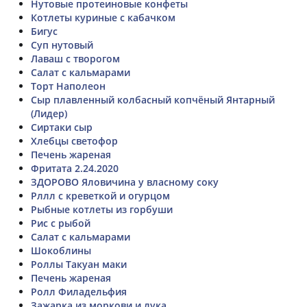
Нутовые протеиновые конфеты
Котлеты куриные с кабачком
Бигус
Суп нутовый
Лаваш с творогом
Салат с кальмарами
Торт Наполеон
Сыр плавленный колбасный копчёный Янтарный
(Лидер)
Сиртаки сыр
Хлебцы светофор
Печень жареная
Фритата 2.24.2020
ЗДОРОВО Яловичина у власному соку
Рллл с креветкой и огурцом
Рыбные котлеты из горбуши
Рис с рыбой
Салат с кальмарами
Шокоблины
Роллы Такуан маки
Печень жареная
Ролл Филадельфия
Зажарка из моркови и лука