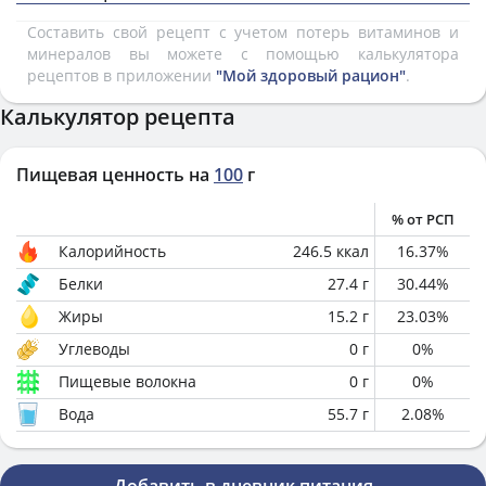
Составить свой рецепт с учетом потерь витаминов и
минералов вы можете с помощью калькулятора
рецептов в приложении
"Мой здоровый рацион"
.
Калькулятор рецепта
Пищевая ценность на
100
г
% от РСП
Калорийность
246.5
ккал
16.37
%
Белки
27.4
г
30.44
%
Жиры
15.2
г
23.03
%
Углеводы
0
г
0
%
Пищевые волокна
0
г
0
%
Вода
55.7
г
2.08
%