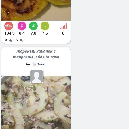
134.9
8.4
7.8
7.5
8
8
6
Жареный кабачок с
творогом и базиликом
Автор
Ольга