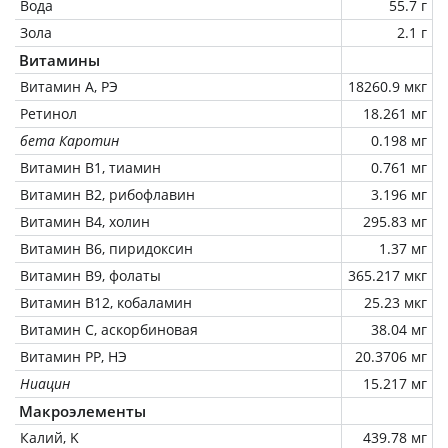
Вода
55.7 г
Зола
2.1 г
Витамины
Витамин А, РЭ
18260.9 мкг
Ретинол
18.261 мг
бета Каротин
0.198 мг
Витамин В1, тиамин
0.761 мг
Витамин В2, рибофлавин
3.196 мг
Витамин В4, холин
295.83 мг
Витамин В6, пиридоксин
1.37 мг
Витамин В9, фолаты
365.217 мкг
Витамин В12, кобаламин
25.23 мкг
Витамин C, аскорбиновая
38.04 мг
Витамин РР, НЭ
20.3706 мг
Ниацин
15.217 мг
Макроэлементы
Калий, K
439.78 мг