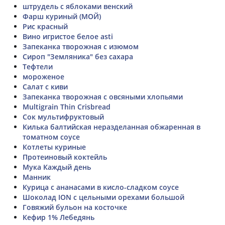
штрудель с яблоками венский
Фарш куриный (МОЙ)
Рис красный
Вино игристое белое asti
Запеканка творожная с изюмом
Сироп "Земляника" без сахара
Тефтели
мороженое
Салат с киви
Запеканка творожная с овсяными хлопьями
Multigrain Thin Crisbread
Сок мультифруктовый
Килька балтийская неразделанная обжаренная в
томатном соусе
Котлеты куриные
Протеиновый коктейль
Мука Каждый день
Манник
Курица с ананасами в кисло-сладком соусе
Шоколад ION с цельными орехами большой
Говяжий бульон на косточке
Кефир 1% Лебедянь