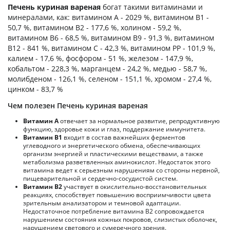
Печень куриная вареная
богат такими витаминами и
минералами, как: витамином А - 2029 %, витамином B1 -
50,7 %, витамином B2 - 177,6 %, холином - 59,2 %,
витамином B6 - 68,5 %, витамином B9 - 91,3 %, витамином
B12 - 841 %, витамином C - 42,3 %, витамином PP - 101,9 %,
калием - 17,6 %, фосфором - 51 %, железом - 147,9 %,
кобальтом - 228,3 %, марганцем - 24,2 %, медью - 58,7 %,
молибденом - 126,1 %, селеном - 151,1 %, хромом - 27,4 %,
цинком - 83,7 %
Чем полезен Печень куриная вареная
Витамин А
отвечает за нормальное развитие, репродуктивную
функцию, здоровье кожи и глаз, поддержание иммунитета.
Витамин В1
входит в состав важнейших ферментов
углеводного и энергетического обмена, обеспечивающих
организм энергией и пластическими веществами, а также
метаболизма разветвленных аминокислот. Недостаток этого
витамина ведет к серьезным нарушениям со стороны нервной,
пищеварительной и сердечно-сосудистой систем.
Витамин В2
участвует в окислительно-восстановительных
реакциях, способствует повышению восприимчивости цвета
зрительным анализатором и темновой адаптации.
Недостаточное потребление витамина В2 сопровождается
нарушением состояния кожных покровов, слизистых оболочек,
нарушением светового и сумеречного зрения.