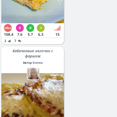
108.4
7.6
5.7
6.3
15
2
7
Кабачковые колечки с
фаршем
Автор
Еленка