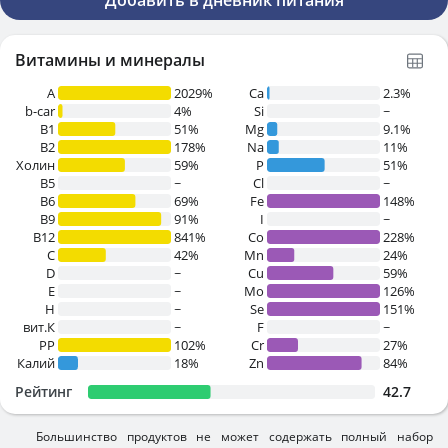
Добавить в дневник питания
Витамины и минералы
A
2029%
Ca
2.3%
b-car
4%
Si
~
В1
51%
Mg
9.1%
B2
178%
Na
11%
Холин
59%
P
51%
B5
~
Cl
~
B6
69%
Fe
148%
B9
91%
I
~
B12
841%
Co
228%
C
42%
Mn
24%
D
~
Cu
59%
E
~
Mo
126%
H
~
Se
151%
вит.К
~
F
~
PP
102%
Cr
27%
Калий
18%
Zn
84%
Рейтинг
42.7
Большинство продуктов не может содержать полный набор