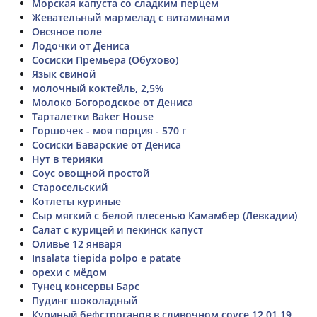
Морская капуста со сладким перцем
Жевательный мармелад с витаминами
Овсяное поле
Лодочки от Дениса
Сосиски Премьера (Обухово)
Язык свиной
молочный коктейль, 2,5%
Молоко Богородское от Дениса
Тарталетки Baker House
Горшочек - моя порция - 570 г
Сосиски Баварские от Дениса
Нут в терияки
Соус овощной простой
Старосельский
Котлеты куриные
Сыр мягкий с белой плесенью Камамбер (Левкадии)
Салат с курицей и пекинск капуст
Оливье 12 января
Insalata tiepida polpo e patate
орехи с мёдом
Тунец консервы Барс
Пудинг шоколадный
Куриный бефстроганов в сливочном соусе 12.01.19