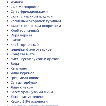
Яблоко
Сыр Маскарпоне
Суп с фрикадельками
салат с куриной грудкой
копченый окорочек куриный
салат с копченым окорочком
Хлеб горчичный
Икра черная
Ежики
хлеб горчичный
индейки филе отварное
Конфета Glaze
смесь сухофруктов и орехов
Вода
Капучино
Яйцо куриное
грин милк кокос
Суп из горбуши
Яйцо с луком
багет французский мини
батончик Интелект
Кефир 2,5% жирности