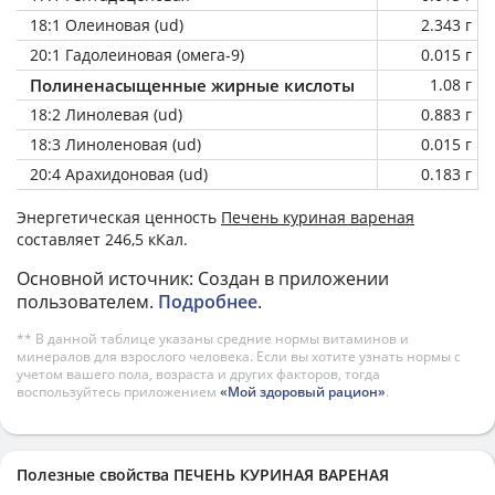
18:1 Олеиновая (ud)
2.343 г
20:1 Гадолеиновая (омега-9)
0.015 г
Полиненасыщенные жирные кислоты
1.08 г
18:2 Линолевая (ud)
0.883 г
18:3 Линоленовая (ud)
0.015 г
20:4 Арахидоновая (ud)
0.183 г
Энергетическая ценность
Печень куриная вареная
составляет 246,5 кКал.
Основной источник: Создан в приложении
пользователем.
Подробнее
.
** В данной таблице указаны средние нормы витаминов и
минералов для взрослого человека. Если вы хотите узнать нормы с
учетом вашего пола, возраста и других факторов, тогда
воспользуйтесь приложением
«Мой здоровый рацион»
.
Полезные свойства ПЕЧЕНЬ КУРИНАЯ ВАРЕНАЯ