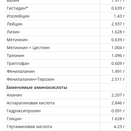
Валин
1.917 г
Гистидин*
0.639 г
Изолейцин
1.43 г
Лейцин
2.937 г
Лизин
1.628 г
Метионин
0.639 г
Метионин + Цистеин
1.004 г
Треонин
1.096 г
Триптофан
0.609 г
Фенилаланин
1.491 г
Фенилаланин+Тирозин
2.511 г
Заменимые аминокислоты
Аланин
2.207 г
Аспарагиновая кислота
2.846 г
Гидроксипролин
0.091 г
Глицин
1.628 г
Глутаминовая кислота
4.23 г