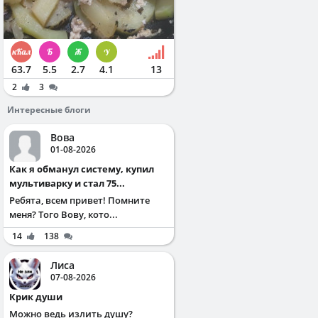
63.7
5.5
2.7
4.1
13
2
3
Интересные блоги
Вова
01-08-2026
Как я обманул систему, купил
мультиварку и стал 75...
Ребята, всем привет! Помните
меня? Того Вову, кото...
14
138
Лиса
07-08-2026
Крик души
Можно ведь излить душу?