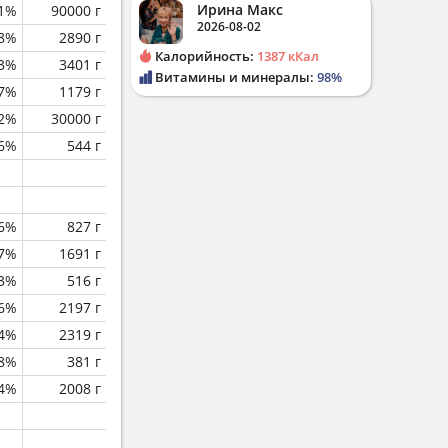
Ирина Макс
.1%
90000 г
2026-08-02
.8%
2890 г
Калорийность:
1387 кКал
.3%
3401 г
Витамины и минералы:
98%
.7%
1179 г
.2%
30000 г
.6%
544 г
.6%
827 г
.7%
1691 г
.3%
516 г
.6%
2197 г
.4%
2319 г
.8%
381 г
4%
2008 г