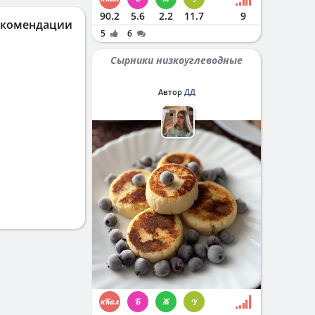
90.2
5.6
2.2
11.7
9
екомендации
5
6
Сырники низкоуглеводные
Автор
ДД