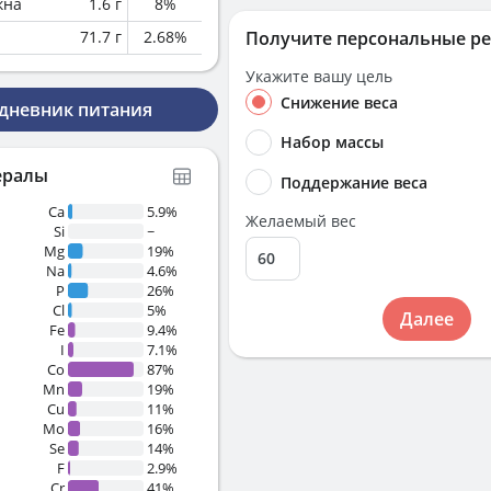
кна
1.6
г
8
%
71.7
г
2.68
%
Получите персональные р
Укажите вашу цель
Снижение веса
 дневник питания
Набор массы
ералы
Поддержание веса
Ca
5.9%
Желаемый вес
Si
~
Mg
19%
Na
4.6%
P
26%
Cl
5%
Далее
Fe
9.4%
I
7.1%
Co
87%
Mn
19%
Cu
11%
Mo
16%
Se
14%
F
2.9%
Cr
41%