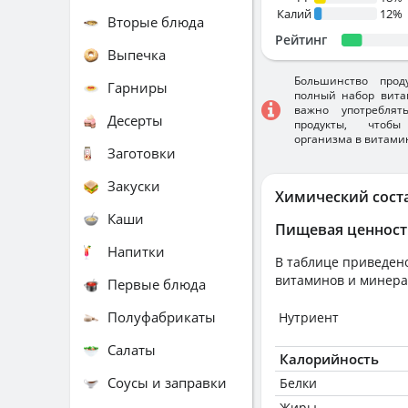
Калий
12%
Вторые блюда
Рейтинг
Выпечка
Большинство прод
Гарниры
полный набор вита
важно употребля
Десерты
продукты, чтобы
организма в витами
Заготовки
Закуски
Химический сост
Каши
Пищевая ценност
Напитки
В таблице приведено
витаминов и минера
Первые блюда
Полуфабрикаты
Нутриент
Салаты
Калорийность
Соусы и заправки
Белки
Жиры