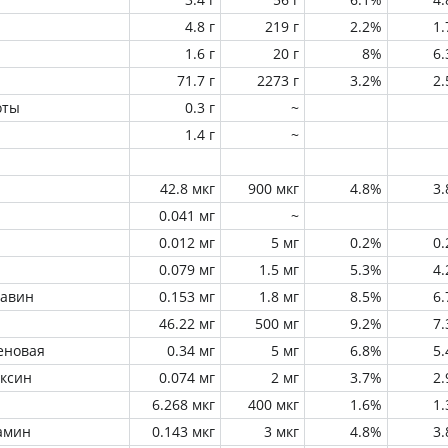
4.8 г
219 г
2.2%
1
1.6 г
20 г
8%
6
71.7 г
2273 г
3.2%
2
оты
0.3 г
~
1.4 г
~
42.8 мкг
900 мкг
4.8%
3
0.041 мг
~
0.012 мг
5 мг
0.2%
0
0.079 мг
1.5 мг
5.3%
4
лавин
0.153 мг
1.8 мг
8.5%
6
46.22 мг
500 мг
9.2%
7
еновая
0.34 мг
5 мг
6.8%
5
оксин
0.074 мг
2 мг
3.7%
2
6.268 мкг
400 мкг
1.6%
1
амин
0.143 мкг
3 мкг
4.8%
3