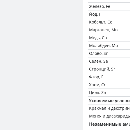
Железо, Fe
Йод, I
Кобальт, Co
Марганец, Mn
Медь, Cu
Молибден, Mo
Олово, Sn
Селен, Se
Стронций, Sr
Фтор, F
Хром, Cr
Цинк, Zn
Усвояемые углев
Крахмал и декстри
Моно- и дисахариды
Незаменимые ам