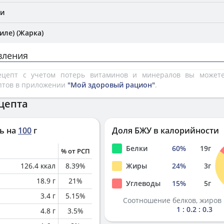
би
иле) (Жарка)
вления
рецепт с учетом потерь витаминов и минералов вы може
птов в приложении
"Мой здоровый рацион"
.
цепта
ь на
100
г
Доля БЖУ в калорийности
Белки
60
%
19
г
% от РСП
126.4
ккал
8.39
%
Жиры
24
%
3
г
18.9
г
21
%
Углеводы
15
%
5
г
3.4
г
5.15
%
Соотношение белков, жиров 
1 : 0.2 : 0.3
4.8
г
3.5
%