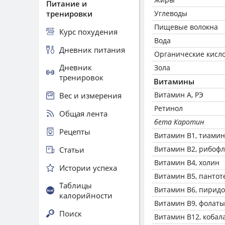
Питание и
тренировки
Углеводы
Пищевые волокна
Курс похудения
Вода
Дневник питания
Органические кисл
Дневник
Зола
тренировок
Витамины
Витамин А, РЭ
Вес и измерения
Ретинол
Общая лента
бета Каротин
Рецепты
Витамин В1, тиамин
Витамин В2, рибоф
Статьи
Витамин В4, холин
Истории успеха
Витамин В5, пантот
Таблицы
Витамин В6, пирид
калорийности
Витамин В9, фолаты
Поиск
Витамин В12, кобал