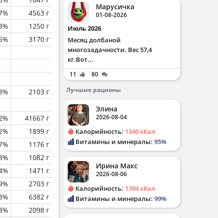
Марусичка
.7%
4563 г
01-08-2026
.3%
1250 г
Июль 2026
.5%
3170 г
Месяц долбаной
многозадачности. Вес 57,4
кг.Вот...
11
80
Лучшие рационы
.8%
2103 г
Элина
2026-08-04
.2%
41667 г
.2%
1899 г
Калорийность:
1340 кКал
Витамины и минералы:
95%
.7%
1176 г
.3%
1082 г
Ирина Макс
.4%
1471 г
2026-08-06
.9%
2703 г
Калорийность:
1394 кКал
.3%
6382 г
Витамины и минералы:
99%
.8%
2098 г