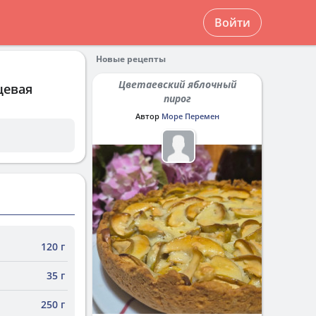
Войти
Новые рецепты
Цветаевский яблочный
щевая
пирог
Автор
Море Перемен
120 г
35 г
250 г