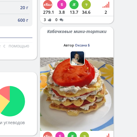
20 г
279.1
3.8
13.7
34.6
2
600 г
3
0
Кабачковые мини-тортики
те с помощью
Автор
Оксана Б
и углеводов