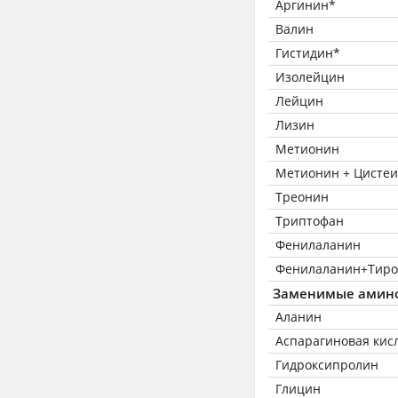
Аргинин*
Валин
Гистидин*
Изолейцин
Лейцин
Лизин
Метионин
Метионин + Цисте
Треонин
Триптофан
Фенилаланин
Фенилаланин+Тиро
Заменимые амин
Аланин
Аспарагиновая кис
Гидроксипролин
Глицин