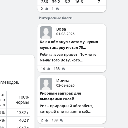
286
39.2
6.2
16.6
7
2
1
Интересные блоги
Вова
01-08-2026
Как я обманул систему, купил
мультиварку и стал 75...
Ребята, всем привет! Помните
меня? Того Вову, кото...
14
138
Ирина
глеводов,
02-08-2026
Рисовый завтрак для
 от
100%
выведения солей
ы в
нормы
кал
Рис – природный абсорбент,
который впитывает в себ...
.9%
1332 г
.7%
402 г
2
138
.8%
1647 г