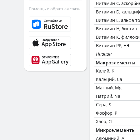
Витамин C, аскорби
Помощь и обратная связь
Витамин D, кальци
Витамин Е, альфа т
Витамин Н, биотин
Витамин К, филлох
Витамин РР, НЭ
Ниацин
Макроэлементы
Калий, K
Кальций, Ca
Магний, Mg
Натрий, Na
Сера, S
Фосфор, P
Хлор, Cl
Микроэлементы
Алюминий, Al