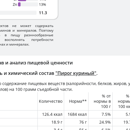
Zn
13%
11.3
уктов не может содержать
минов и минералов. Поэтому
ть в пищу разннообразные
 восполнять потребности
нах и минералах.
ав и анализ пищевой ценности
ь и химический состав
"Пирог куриный"
.
 содержание пищевых веществ (калорийности, белков, жиров, у
лов) на
100 грамм
съедобной части.
% от
%
Количество
Норма**
нормы в
норм
100 г
100 к
126.4 ккал
1684 ккал
7.5%
5
18.9 г
76 г
24.9%
19
3.4 г
56 г
6.1%
4