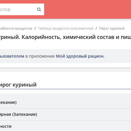
рийности продуктов
Таблица продуктов пользователей
Пирог куриный
уриный
. Калорийность, химический состав и пи
ьзователем
в приложении
Мой здоровый рацион
.
ирог куриный
пекание)
ирная (Запекание)
ности