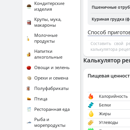
Кондитерские
Пшеничные отру
изделия
Крупы, мука,
Куриная грудка (ф
макароны
Способ пригото
Молочные
продукты
Составить свой 
калькулятора реце
Напитки
алкогольные
Калькулятор ре
Овощи и зелень
Пищевая ценност
Орехи и семена
Полуфабрикаты
Калорийность
Птица
Белки
Ресторанная еда
Жиры
Рыба и
Углеводы
морепродукты