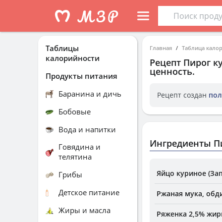
Таблицы
Главная
Таблица кало
калорийности
Рецепт
Пирог к
ценность.
Продукты питания
Баранина и дичь
Рецепт создан
пол
Бобовые
Вода и напитки
Ингредиенты П
Говядина и
телятина
Яйцо куриное (За
Грибы
Детское питание
Ржаная мука, обд
Жиры и масла
Ряженка 2,5% жир