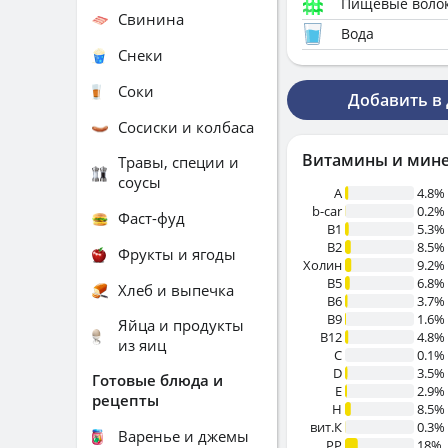
Пищевые воло
Свинина
Вода
Снеки
Соки
Добавить в
Сосиски и колбаса
Витамины и мин
Травы, специи и
соусы
A
4.8%
b-car
0.2%
Фаст-фуд
В1
5.3%
B2
8.5%
Фрукты и ягоды
Холин
9.2%
B5
6.8%
Хлеб и выпечка
B6
3.7%
B9
1.6%
Яйца и продукты
B12
4.8%
из яиц
C
0.1%
D
3.5%
Готовые блюда и
E
2.9%
рецепты
H
8.5%
вит.К
0.3%
Варенье и джемы
PP
18%