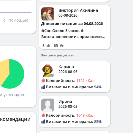
Виктория Акилина
05-08-2026
те с помощью
Дневник питания за 04.08.2026
❄️Сон Около 5 часов ❄️
Восстановление из приложени...
8
65
Лучшие рационы
Карина
2026-08-06
Калорийность:
1121 кКал
Витамины и минералы:
94%
и углеводов
Ирина
2026-08-03
Калорийность:
1048 кКал
екомендации
Витамины и минералы:
85%