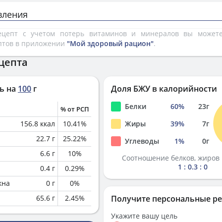
вления
рецепт с учетом потерь витаминов и минералов вы може
птов в приложении
"Мой здоровый рацион"
.
цепта
ь на
100
г
Доля БЖУ в калорийности
Белки
60
%
23
г
% от РСП
156.8
ккал
10.41
%
Жиры
39
%
7
г
22.7
г
25.22
%
Углеводы
1
%
0
г
6.6
г
10
%
Соотношение белков, жиров 
1 : 0.3 : 0
0.4
г
0.29
%
кна
0
г
0
%
65.6
г
2.45
%
Получите персональные р
Укажите вашу цель