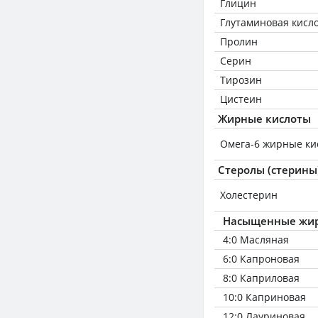
Глицин
Глутаминовая кисл
Пролин
Серин
Тирозин
Цистеин
Жирные кислоты
Омега-6 жирные ки
Стеролы (стерины
Холестерин
Насыщенные жир
4:0 Масляная
6:0 Капроновая
8:0 Каприловая
10:0 Каприновая
12:0 Лауриновая