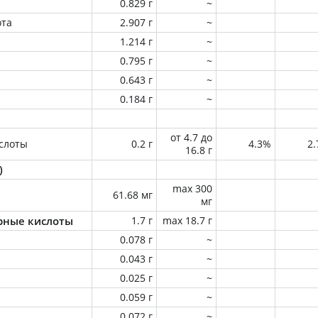
0.829 г
~
ота
2.907 г
~
1.214 г
~
0.795 г
~
0.643 г
~
0.184 г
~
от 4.7 до
слоты
0.2 г
4.3%
2
16.8 г
)
max 300
61.68 мг
мг
ные кислоты
1.7 г
max 18.7 г
0.078 г
~
0.043 г
~
0.025 г
~
0.059 г
~
0.072 г
~