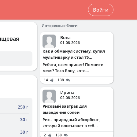
Войти
Интересные блоги
Вова
пищевая
01-08-2026
Как я обманул систему, купил
мультиварку и стал 75...
Ребята, всем привет! Помните
меня? Того Вову, кото...
14
138
Ирина
02-08-2026
Рисовый завтрак для
250 г
выведения солей
30 г
Рис – природный абсорбент,
который впитывает в себ...
30 г
2
138