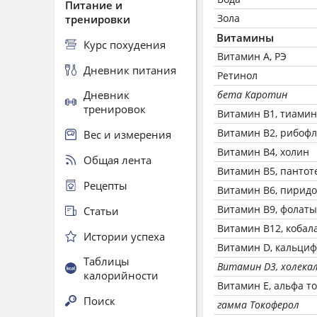
Питание и
Зола
тренировки
Витамины
Курс похудения
Витамин А, РЭ
Дневник питания
Ретинол
Дневник
бета Каротин
тренировок
Витамин В1, тиамин
Витамин В2, рибоф
Вес и измерения
Витамин В4, холин
Общая лента
Витамин В5, пантот
Рецепты
Витамин В6, пирид
Витамин В9, фолаты
Статьи
Витамин В12, кобал
Истории успеха
Витамин D, кальци
Таблицы
Витамин D3, холека
калорийности
Витамин Е, альфа т
Поиск
гамма Токоферол