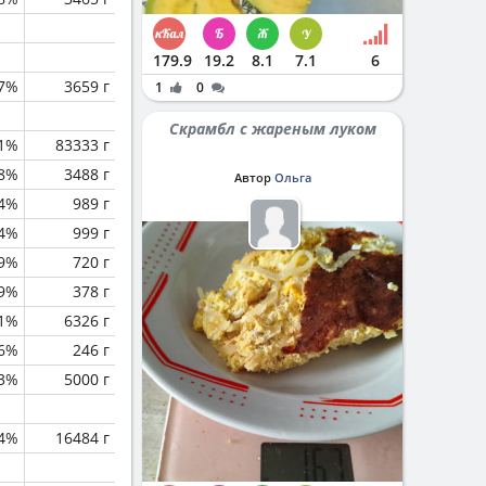
179.9
19.2
8.1
7.1
6
.7%
3659 г
1
0
Скрамбл с жареным луком
.1%
83333 г
.8%
3488 г
Автор
Ольга
.4%
989 г
.4%
999 г
.9%
720 г
.9%
378 г
1%
6326 г
6%
246 г
.3%
5000 г
.4%
16484 г