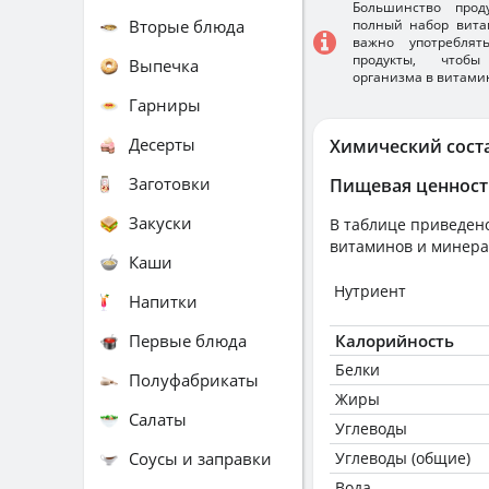
Большинство прод
Вторые блюда
полный набор вита
важно употребля
продукты, чтобы
Выпечка
организма в витами
Гарниры
Десерты
Химический сост
Заготовки
Пищевая ценност
Закуски
В таблице приведено
витаминов и минера
Каши
Нутриент
Напитки
Первые блюда
Калорийность
Белки
Полуфабрикаты
Жиры
Салаты
Углеводы
Соусы и заправки
Углеводы (общие)
Вода