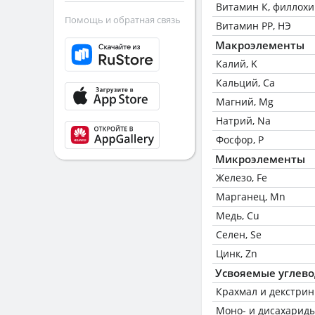
Витамин К, филлох
Помощь и обратная связь
Витамин РР, НЭ
Макроэлементы
Калий, K
Кальций, Ca
Магний, Mg
Натрий, Na
Фосфор, P
Микроэлементы
Железо, Fe
Марганец, Mn
Медь, Cu
Селен, Se
Цинк, Zn
Усвояемые углев
Крахмал и декстри
Моно- и дисахариды