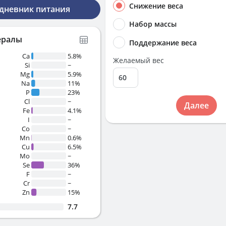
Снижение веса
 дневник питания
Набор массы
ералы
Поддержание веса
Ca
5.8%
Желаемый вес
Si
~
Mg
5.9%
Na
11%
P
23%
Cl
~
Далее
Fe
4.1%
I
~
Co
~
Mn
0.6%
Cu
6.5%
Mo
~
Se
36%
F
~
Cr
~
Zn
15%
7.7