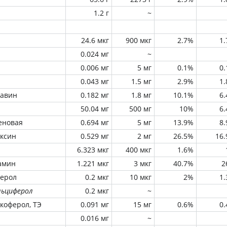
1.2 г
~
24.6 мкг
900 мкг
2.7%
1
0.024 мг
~
0.006 мг
5 мг
0.1%
0
0.043 мг
1.5 мг
2.9%
1
лавин
0.182 мг
1.8 мг
10.1%
6
50.04 мг
500 мг
10%
6
еновая
0.694 мг
5 мг
13.9%
8
оксин
0.529 мг
2 мг
26.5%
16
6.323 мкг
400 мкг
1.6%
амин
1.221 мкг
3 мкг
40.7%
2
ферол
0.2 мкг
10 мкг
2%
1
льциферол
0.2 мкг
~
окоферол, ТЭ
0.091 мг
15 мг
0.6%
0
0.016 мг
~