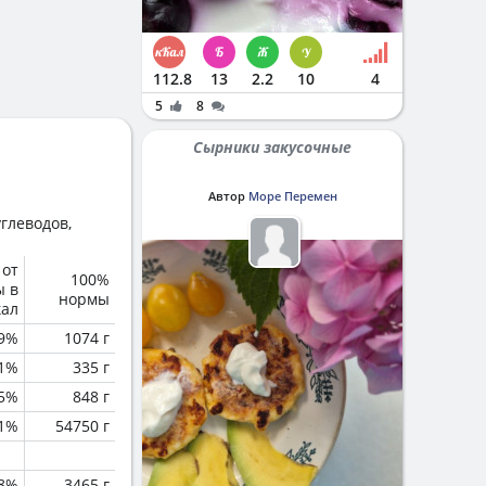
112.8
13
2.2
10
4
5
8
Сырники закусочные
Автор
Море Перемен
глеводов,
 от
100%
ы в
нормы
кал
.9%
1074 г
.1%
335 г
.5%
848 г
.1%
54750 г
.8%
3465 г