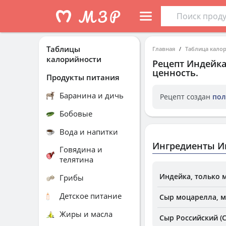
Таблицы
Главная
Таблица кало
калорийности
Рецепт
Индейка
ценность.
Продукты питания
Баранина и дичь
Рецепт создан
пол
Бобовые
Вода и напитки
Ингредиенты И
Говядина и
телятина
Индейка, только 
Грибы
Детское питание
Сыр моцарелла, м.
Жиры и масла
Сыр Российский (