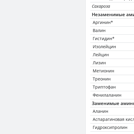
Сахароза
Незаменимые ам
Аргинин*
Валин
Гистидин*
Изолейцин
Лейцин
Лизин
Метионин
Треонин
Триптофан
Фенилаланин
Заменимые амин
Аланин
Аспарагиновая кис
Гидроксипролин