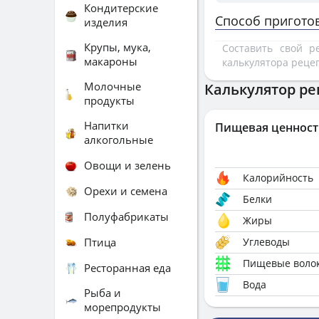
Кондитерские
Способ пригото
изделия
Крупы, мука,
Составить свой 
макароны
калькулятора реце
Молочные
Калькулятор ре
продукты
Напитки
Пищевая ценност
алкогольные
Овощи и зелень
Калорийность
Орехи и семена
Белки
Полуфабрикаты
Жиры
Птица
Углеводы
Пищевые воло
Ресторанная еда
Вода
Рыба и
морепродукты