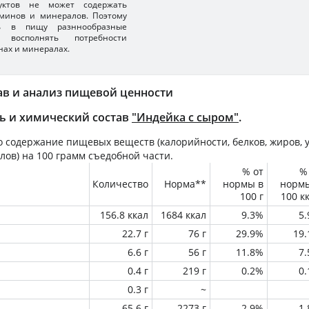
уктов не может содержать
минов и минералов. Поэтому
ть в пищу разннообразные
 восполнять потребности
нах и минералах.
ав и анализ пищевой ценности
ь и химический состав
"Индейка с сыром"
.
 содержание пищевых веществ (калорийности, белков, жиров, у
лов) на
100 грамм
съедобной части.
% от
%
Количество
Норма**
нормы в
норм
100 г
100 к
156.8 ккал
1684 ккал
9.3%
5
22.7 г
76 г
29.9%
19
6.6 г
56 г
11.8%
7
0.4 г
219 г
0.2%
0
0.3 г
~
65.6 г
2273 г
2.9%
1