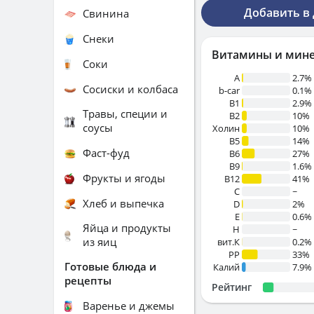
Добавить в
Свинина
Снеки
Витамины и мин
Соки
A
2.7%
Сосиски и колбаса
b-car
0.1%
В1
2.9%
Травы, специи и
B2
10%
соусы
Холин
10%
B5
14%
Фаст-фуд
B6
27%
B9
1.6%
Фрукты и ягоды
B12
41%
C
~
Хлеб и выпечка
D
2%
E
0.6%
Яйца и продукты
H
~
из яиц
вит.К
0.2%
PP
33%
Готовые блюда и
Калий
7.9%
рецепты
Рейтинг
Варенье и джемы