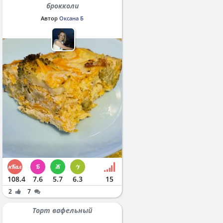
брокколи
Автор
Оксана Б
108.4
7.6
5.7
6.3
15
2
7
Торт вафельный