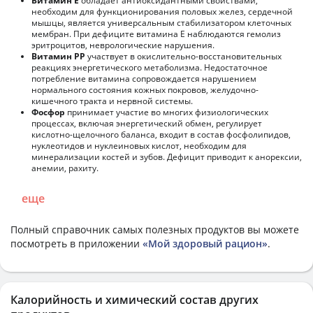
Витамин Е
обладает антиоксидантными свойствами,
необходим для функционирования половых желез, сердечной
мышцы, является универсальным стабилизатором клеточных
мембран. При дефиците витамина Е наблюдаются гемолиз
эритроцитов, неврологические нарушения.
Витамин РР
участвует в окислительно-восстановительных
реакциях энергетического метаболизма. Недостаточное
потребление витамина сопровождается нарушением
нормального состояния кожных покровов, желудочно-
кишечного тракта и нервной системы.
Фосфор
принимает участие во многих физиологических
процессах, включая энергетический обмен, регулирует
кислотно-щелочного баланса, входит в состав фосфолипидов,
нуклеотидов и нуклеиновых кислот, необходим для
минерализации костей и зубов. Дефицит приводит к анорексии,
анемии, рахиту.
еще
Полный справочник самых полезных продуктов вы можете
посмотреть в приложении
«Мой здоровый рацион»
.
Калорийность и химический состав других