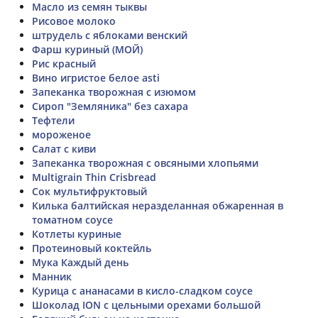
Масло из семян тыквы
Рисовое молоко
штрудель с яблоками венский
Фарш куриный (МОЙ)
Рис красный
Вино игристое белое asti
Запеканка творожная с изюмом
Сироп "Земляника" без сахара
Тефтели
мороженое
Салат с киви
Запеканка творожная с овсяными хлопьями
Multigrain Thin Crisbread
Сок мультифруктовый
Килька балтийская неразделанная обжаренная в
томатном соусе
Котлеты куриные
Протеиновый коктейль
Мука Каждый день
Манник
Курица с ананасами в кисло-сладком соусе
Шоколад ION с цельными орехами большой