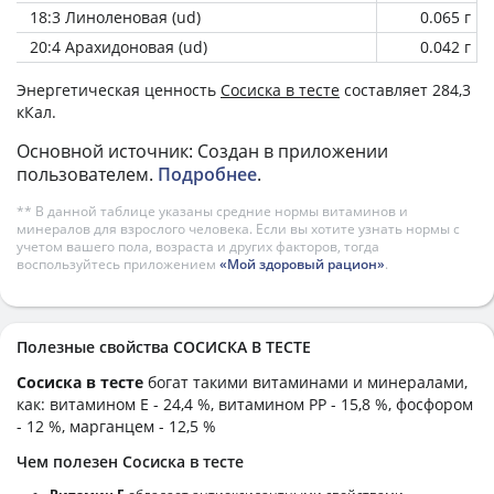
18:3 Линоленовая (ud)
0.065 г
20:4 Арахидоновая (ud)
0.042 г
Энергетическая ценность
Сосиска в тесте
составляет 284,3
кКал.
Основной источник: Создан в приложении
пользователем.
Подробнее
.
** В данной таблице указаны средние нормы витаминов и
минералов для взрослого человека. Если вы хотите узнать нормы с
учетом вашего пола, возраста и других факторов, тогда
воспользуйтесь приложением
«Мой здоровый рацион»
.
Полезные свойства СОСИСКА В ТЕСТЕ
Сосиска в тесте
богат такими витаминами и минералами,
как: витамином E - 24,4 %, витамином PP - 15,8 %, фосфором
- 12 %, марганцем - 12,5 %
Чем полезен Сосиска в тесте