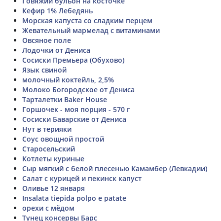
Говяжий бульон на косточке
Кефир 1% Лебедянь
Морская капуста со сладким перцем
Жевательный мармелад с витаминами
Овсяное поле
Лодочки от Дениса
Сосиски Премьера (Обухово)
Язык свиной
молочный коктейль, 2,5%
Молоко Богородское от Дениса
Тарталетки Baker House
Горшочек - моя порция - 570 г
Сосиски Баварские от Дениса
Нут в терияки
Соус овощной простой
Старосельский
Котлеты куриные
Сыр мягкий с белой плесенью Камамбер (Левкадии)
Салат с курицей и пекинск капуст
Оливье 12 января
Insalata tiepida polpo e patate
орехи с мёдом
Тунец консервы Барс