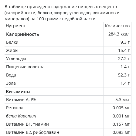
В таблице приведено содержание пищевых веществ
(калорийности, белков, жиров, углеводов, витаминов и
минералов) на
100 грамм
съедобной части.
Нутриент
Количество
Калорийность
284.3 ккал
Белки
9.3 г
Жиры
15.4 г
Углеводы
27.2 г
Пищевые волокна
1.4 г
Вода
52.3 г
Зола
1.4 г
Витамины
Витамин А, РЭ
5.3 мкг
Ретинол
0.005 мг
бета Каротин
0.001 мг
Витамин В1, тиамин
0.157 мг
Витамин В2, рибофлавин
0.083 мг