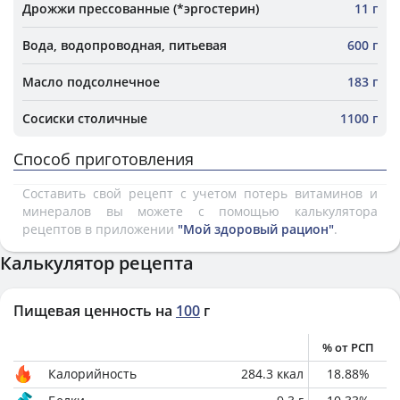
Дрожжи прессованные (*эргостерин)
11 г
Вода, водопроводная, питьевая
600 г
Масло подсолнечное
183 г
Сосиски столичные
1100 г
Способ приготовления
Составить свой рецепт с учетом потерь витаминов и
минералов вы можете с помощью калькулятора
рецептов в приложении
"Мой здоровый рацион"
.
Калькулятор рецепта
Пищевая ценность на
100
г
% от РСП
Калорийность
284.3
ккал
18.88
%