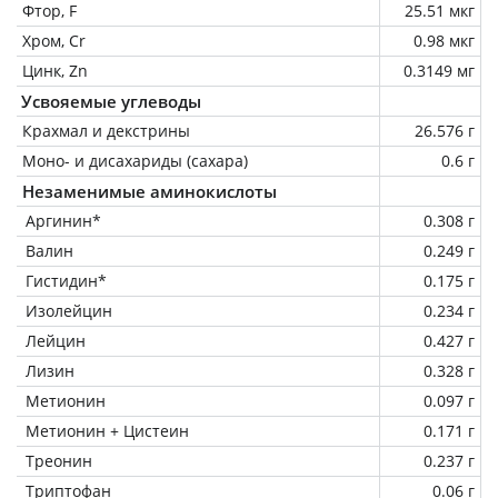
Фтор, F
25.51 мкг
Хром, Cr
0.98 мкг
Цинк, Zn
0.3149 мг
Усвояемые углеводы
Крахмал и декстрины
26.576 г
Моно- и дисахариды (сахара)
0.6 г
Незаменимые аминокислоты
Аргинин*
0.308 г
Валин
0.249 г
Гистидин*
0.175 г
Изолейцин
0.234 г
Лейцин
0.427 г
Лизин
0.328 г
Метионин
0.097 г
Метионин + Цистеин
0.171 г
Треонин
0.237 г
Триптофан
0.06 г