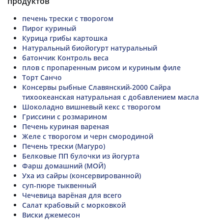
продуктов
печень трески с творогом
Пирог куриный
Курица грибы картошка
Натуральный биойогурт натуральный
батончик Контроль веса
плов с пропаренным рисом и куриным филе
Торт Санчо
Консервы рыбные Славянский-2000 Сайра
тихоокеанская натуральная с добавлением масла
Шоколадно вишневый кекс с творогом
Гриссини с розмарином
Печень куриная вареная
Желе с творогом и черн смородиной
Печень трески (Магуро)
Белковые ПП булочки из йогурта
Фарш домашний (МОЙ)
Уха из сайры (консервированной)
суп-пюре тыквенный
Чечевица варёная для всего
Салат крабовый с морковкой
Виски джемесон