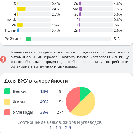
D
0.4%
Cu
4.6%
E
24%
Mo
7.5%
H
2.7%
Se
5.6%
вит.К
~
F
0.6%
PP
16%
Cr
2%
Калий
5.4%
Zn
2.6%
Рейтинг
5.5
Большинство продуктов не может содержать полный набор
витаминов и минералов. Поэтому важно употреблять в пищу
разннообразные продукты, чтобы восполнять потребности
организма в витаминах и минералах.
Доля БЖУ в калорийности
Белки
13
%
9
г
Жиры
49
%
15
г
Углеводы
38
%
27
г
Соотношение белков, жиров и углеводов
1 : 1.7 : 2.9