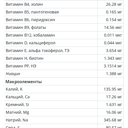
Витамин В4, холин
26.28 мг
Витамин В5, пантотеновая
0.165 мг
Витамин В6, пиридоксин
0.154 мг
Витамин В9, фолаты
14.56 мкг
Витамин В12, кобаламин
0.011 мкг
Витамин D, кальциферол
0.044 мкг
Витамин Е, альфа токоферол, ТЭ
3.654 мг
Витамин Н, биотин
1.343 мкг
Витамин РР, НЭ
3.1514 мг
Ниацин
1.388 мг
Макроэлементы
Калий, K
135.95 мг
Кальций, Ca
17.26 мг
Кремний, Si
1.631 мг
Магний, Mg
16.06 мг
Натрий, Na
345.68 мг
Сера, S
80.57 мг