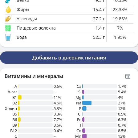
Белки
9.3
г
10.33
%
Жиры
15.4
г
23.33
%
Углеводы
27.2
г
19.85
%
Пищевые волокна
1.4
г
7
%
Вода
52.3
г
1.95
%
Добавить в дневник питания
Витамины и минералы
A
0.6%
Ca
1.7%
b-car
~
Si
5.4%
В1
11%
Mg
4%
B2
4.6%
Na
27%
Холин
5.3%
P
12%
B5
3.3%
Cl
0.5%
B6
7.7%
Fe
6.3%
B9
3.6%
I
0.7%
B12
0.4%
Co
8.5%
C
~
Mn
13%