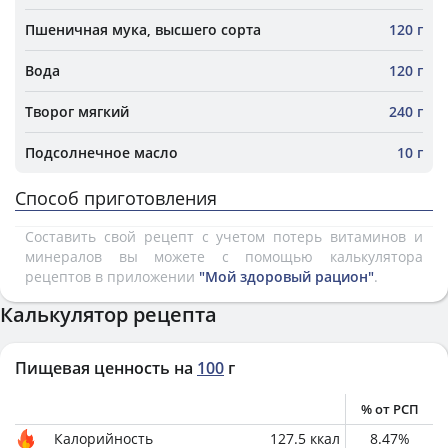
Пшеничная мука, высшего сорта
120 г
Вода
120 г
Творог мягкий
240 г
Подсолнечное масло
10 г
Способ приготовления
Составить свой рецепт с учетом потерь витаминов и
минералов вы можете с помощью калькулятора
рецептов в приложении
"Мой здоровый рацион"
.
Калькулятор рецепта
Пищевая ценность на
100
г
% от РСП
Калорийность
127.5
ккал
8.47
%