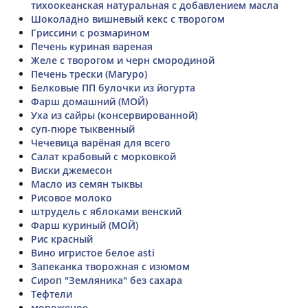
тихоокеанская натуральная с добавлением масла
Шоколадно вишневый кекс с творогом
Гриссини с розмарином
Печень куриная вареная
Желе с творогом и черн смородиной
Печень трески (Магуро)
Белковые ПП булочки из йогурта
Фарш домашний (МОЙ)
Уха из сайры (консервированной)
суп-пюре тыквенный
Чечевица варёная для всего
Салат крабовый с морковкой
Виски джемесон
Масло из семян тыквы
Рисовое молоко
штрудель с яблоками венский
Фарш куриный (МОЙ)
Рис красный
Вино игристое белое asti
Запеканка творожная с изюмом
Сироп "Земляника" без сахара
Тефтели
мороженое