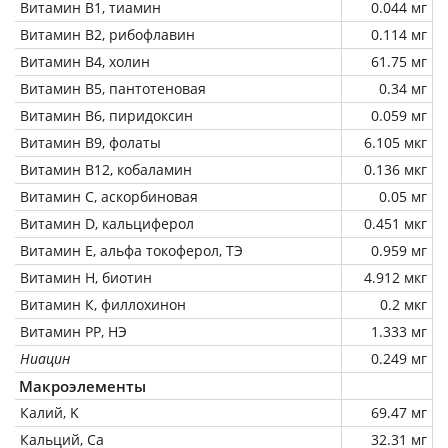
Витамин В1, тиамин
0.044 мг
Витамин В2, рибофлавин
0.114 мг
Витамин В4, холин
61.75 мг
Витамин В5, пантотеновая
0.34 мг
Витамин В6, пиридоксин
0.059 мг
Витамин В9, фолаты
6.105 мкг
Витамин В12, кобаламин
0.136 мкг
Витамин C, аскорбиновая
0.05 мг
Витамин D, кальциферол
0.451 мкг
Витамин Е, альфа токоферол, ТЭ
0.959 мг
Витамин Н, биотин
4.912 мкг
Витамин К, филлохинон
0.2 мкг
Витамин РР, НЭ
1.333 мг
Ниацин
0.249 мг
Макроэлементы
Калий, K
69.47 мг
Кальций, Ca
32.31 мг