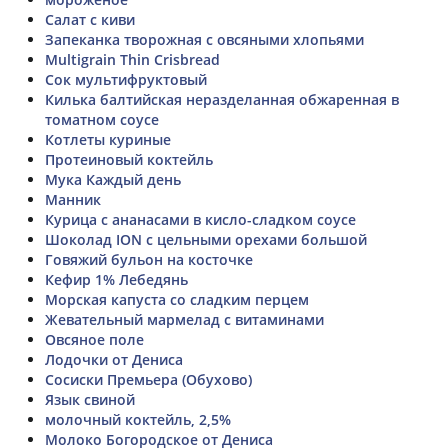
Салат с киви
Запеканка творожная с овсяными хлопьями
Multigrain Thin Crisbread
Сок мультифруктовый
Килька балтийская неразделанная обжаренная в
томатном соусе
Котлеты куриные
Протеиновый коктейль
Мука Каждый день
Манник
Курица с ананасами в кисло-сладком соусе
Шоколад ION с цельными орехами большой
Говяжий бульон на косточке
Кефир 1% Лебедянь
Морская капуста со сладким перцем
Жевательный мармелад с витаминами
Овсяное поле
Лодочки от Дениса
Сосиски Премьера (Обухово)
Язык свиной
молочный коктейль, 2,5%
Молоко Богородское от Дениса