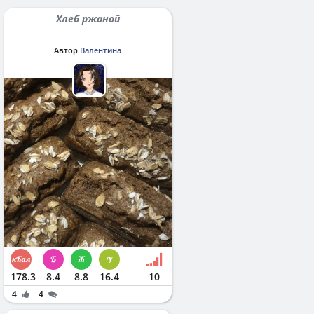
Хлеб ржаной
Автор
Валентина
178.3
8.4
8.8
16.4
10
4
4