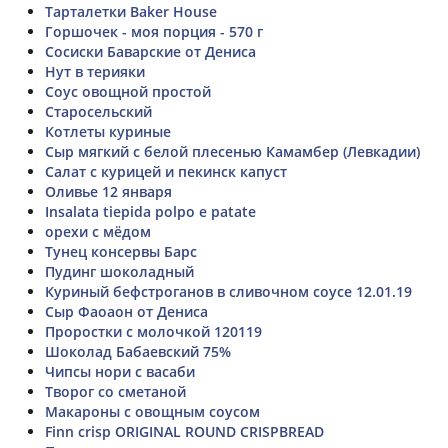
Тарталетки Baker House
Горшочек - моя порция - 570 г
Сосиски Баварские от Дениса
Нут в терияки
Соус овощной простой
Старосельский
Котлеты куриные
Сыр мягкий с белой плесенью Камамбер (Левкадии)
Салат с курицей и пекинск капуст
Оливье 12 января
Insalata tiepida polpo e patate
орехи с мёдом
Тунец консервы Барс
Пудинг шоколадный
Куриный бефстроганов в сливочном соусе 12.01.19
Сыр Фаоаон от Дениса
Проростки с молочкой 120119
Шоколад Бабаевский 75%
Чипсы нори с васаби
Творог со сметаной
Макароны с овощным соусом
Finn crisp ORIGINAL ROUND CRISPBREAD