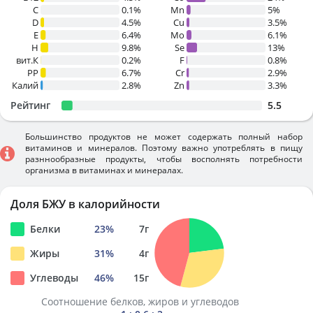
C
0.1%
Mn
5%
D
4.5%
Cu
3.5%
E
6.4%
Mo
6.1%
H
9.8%
Se
13%
вит.К
0.2%
F
0.8%
PP
6.7%
Cr
2.9%
Калий
2.8%
Zn
3.3%
Рейтинг
5.5
Большинство продуктов не может содержать полный набор
витаминов и минералов. Поэтому важно употреблять в пищу
разннообразные продукты, чтобы восполнять потребности
организма в витаминах и минералах.
Доля БЖУ в калорийности
Белки
23
%
7
г
Жиры
31
%
4
г
Углеводы
46
%
15
г
Соотношение белков, жиров и углеводов