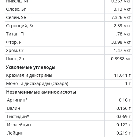
Никель, Ni
0.357 мкг
Олово, Sn
3.13 мкг
Селен, Se
7.326 мкг
Стронций, Sr
2.59 мкг
Титан, Ti
1.78 мкг
Фтор, F
33.98 мкг
Хром, Cr
1.47 мкг
Цинк, Zn
0.3988 мг
Усвояемые углеводы
Крахмал и декстрины
11.011 г
Моно- и дисахариды (сахара)
1 г
Незаменимые аминокислоты
Аргинин*
0.16 г
Валин
0.156 г
Гистидин*
0.069 г
Изолейцин
0.122 г
Лейцин
0.219 г