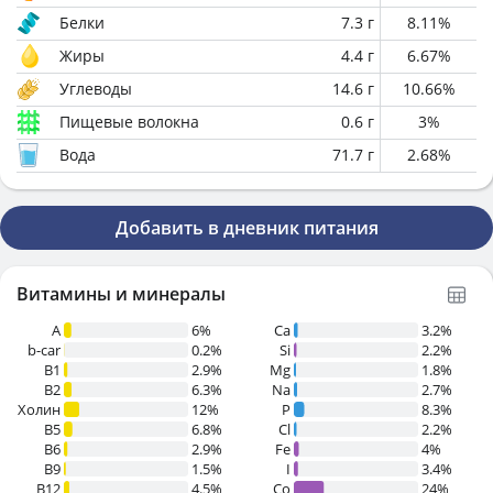
Белки
7.3
г
8.11
%
Жиры
4.4
г
6.67
%
Углеводы
14.6
г
10.66
%
Пищевые волокна
0.6
г
3
%
Вода
71.7
г
2.68
%
Добавить в дневник питания
Витамины и минералы
A
6%
Ca
3.2%
b-car
0.2%
Si
2.2%
В1
2.9%
Mg
1.8%
B2
6.3%
Na
2.7%
Холин
12%
P
8.3%
B5
6.8%
Cl
2.2%
B6
2.9%
Fe
4%
B9
1.5%
I
3.4%
B12
4.5%
Co
24%