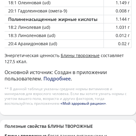
18:1 Олеиновая (ud)
1.149 г
20:1 Гадолеиновая (омега-9)
0.008 г
Полиненасыщенные жирные кислоты
1.144 г
18:2 Линолевая (ud)
1.031 г
18:3 Линоленовая (ud)
0.012 г
20:4 Арахидоновая (ud)
0.02 г
Энергетическая ценность
Блины творожные
составляет
127,5 кКал.
Основной источник: Создан в приложении
пользователем.
Подробнее
.
** В данной таблице указаны средние нормы витаминов и
минералов для взрослого человека. Если вы хотите узнать нормы с
учетом вашего пола, возраста и других факторов, тогда
воспользуйтесь приложением
«Мой здоровый рацион»
.
Полезные свойства БЛИНЫ ТВОРОЖНЫЕ
Блины творожные
богат такими витаминами и