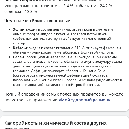
минералами, как: холином - 12,4 %, кобальтом - 24,2 %,
селеном - 13,3 %
Чем полезен Блины творожные
Холин
входит в состав лецитина, играет роль в синтезе и
обмене фосфолипидов в печени, является источником
свободных метильных групп, действует как липотропный
фактор.
Кобальт
входит в состав витамина В12. Активирует ферменты
обмена жирных кислот и метаболизма фолиевой кислоты.
Селен
- эссенциальный элемент антиоксидантной системы
защиты организма человека, обладает иммуномодулирующим
действием, участвует в регуляции действия тиреоидных
гормонов. Дефицит приводит к болезни Кашина-Бека
(остеоартроз с множественной деформацией суставов,
позвоночника и конечностей), болезни Кешана (эндемическая
миокардиопатия), наследственной тромбастении.
Полный справочник самых полезных продуктов вы можете
посмотреть в приложении
«Мой здоровый рацион»
.
Калорийность и химический состав других
продуктов