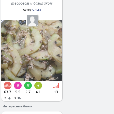
творогом и базиликом
Автор
Ольга
63.7
5.5
2.7
4.1
13
2
3
Интересные блоги