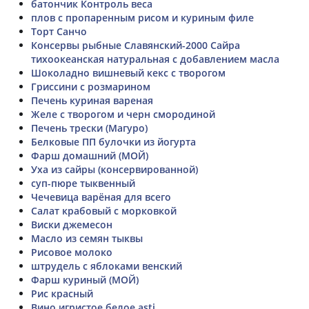
батончик Контроль веса
плов с пропаренным рисом и куриным филе
Торт Санчо
Консервы рыбные Славянский-2000 Сайра
тихоокеанская натуральная с добавлением масла
Шоколадно вишневый кекс с творогом
Гриссини с розмарином
Печень куриная вареная
Желе с творогом и черн смородиной
Печень трески (Магуро)
Белковые ПП булочки из йогурта
Фарш домашний (МОЙ)
Уха из сайры (консервированной)
суп-пюре тыквенный
Чечевица варёная для всего
Салат крабовый с морковкой
Виски джемесон
Масло из семян тыквы
Рисовое молоко
штрудель с яблоками венский
Фарш куриный (МОЙ)
Рис красный
Вино игристое белое asti