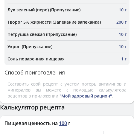
Лук зеленый (перо) (Припускание)
10 г
Творог 5% жирности (Запекание запеканка)
200 г
Петрушка свежая (Припускание)
10 г
Укроп (Припускание)
10 г
Соль поваренная пищевая
1 г
Способ приготовления
Составить свой рецепт с учетом потерь витаминов и
минералов вы можете с помощью калькулятора
рецептов в приложении
"Мой здоровый рацион"
.
Калькулятор рецепта
Пищевая ценность на
100
г