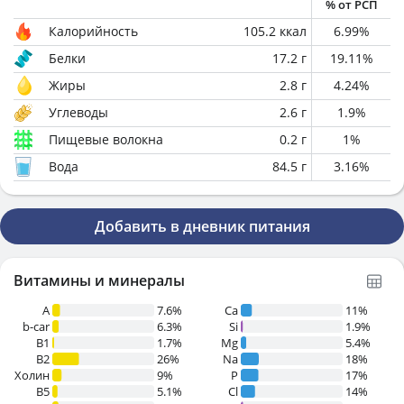
% от РСП
Калорийность
105.2
ккал
6.99
%
Белки
17.2
г
19.11
%
Жиры
2.8
г
4.24
%
Углеводы
2.6
г
1.9
%
Пищевые волокна
0.2
г
1
%
Вода
84.5
г
3.16
%
Добавить в дневник питания
Витамины и минералы
A
7.6%
Ca
11%
b-car
6.3%
Si
1.9%
В1
1.7%
Mg
5.4%
B2
26%
Na
18%
Холин
9%
P
17%
B5
5.1%
Cl
14%