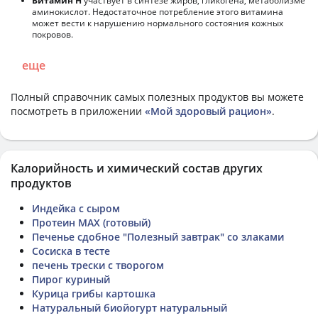
Витамин Н
участвует в синтезе жиров, гликогена, метаболизме
аминокислот. Недостаточное потребление этого витамина
может вести к нарушению нормального состояния кожных
покровов.
еще
Полный справочник самых полезных продуктов вы можете
посмотреть в приложении
«Мой здоровый рацион»
.
Калорийность и химический состав других
продуктов
Индейка с сыром
Протеин MAX (готовый)
Печенье сдобное "Полезный завтрак" со злаками
Сосиска в тесте
печень трески с творогом
Пирог куриный
Курица грибы картошка
Натуральный биойогурт натуральный