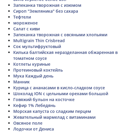
Запеканка творожная с изюмом
Сироп "Земляника" без сахара
Тефтели
мороженое
Салат с киви
Запеканка творожная с овсяными хлопьями
Multigrain Thin Crisbread
Сок мультифруктовый
Килька балтийская неразделанная обжаренная в
томатном соусе
Котлеты куриные
Протеиновый коктейль
Мука Каждый день
Манник
Курица с ананасами в кисло-сладком соусе
Шоколад ION с цельными орехами большой
Говяжий бульон на косточке
Кефир 1% Лебедянь
Морская капуста со сладким перцем
Жевательный мармелад с витаминами
Овсяное поле
Лодочки от Дениса