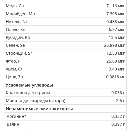
Медь, Cu
71.16 мкг
Молибден, Mo
7.303 мкг
Никель, Ni
0.483 мкг
Олово, Sn
6.97 мкг
Рубидий, Rb
13.5 мкг
Селен, Se
26.898 мкг
Стронций, Sr
12.53 мкг
Фтор, F
25.68 мкг
Хром, Cr
3.49 мкг
Цинк, Zn
0.3818 мг
Усвояемые углеводы
Крахмал и декстрины
0.036 г
Моно- и дисахариды (сахара)
2.5 г
Незаменимые аминокислоты
Аргинин*
0.332 г
Валин
0.397 г