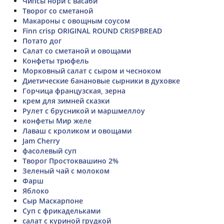
Чипсы нори с васаби
Творог со сметаной
Макароны с овощным соусом
Finn crisp ORIGINAL ROUND CRISPBREAD
Потато дог
Салат со сметаной и овощами
Конфеты трюфель
Морковный салат с сыром и чесноком
Диетические банановые сырники в духовке
Горчица французская, зерна
крем для зимней сказки
Рулет с брусникой и маршмеллоу
конфеты Мир желе
Лаваш с кроликом и овощами
Jam Cherry
фасолевый суп
Творог Простоквашино 2%
Зеленый чай с молоком
Фарш
Яблоко
Сыр Маскарпоне
Суп с фрикадельками
салат с куриной грудкой