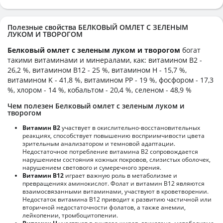
Полезные свойства БЕЛКОВЫЙ ОМЛЕТ С ЗЕЛЕНЫМ
ЛУКОМ И ТВОРОГОМ
Белковый омлет с зеленым луком и творогом
богат
такими витаминами и минералами, как: витамином B2 -
26,2 %, витамином B12 - 25 %, витамином H - 15,7 %,
витамином K - 41,8 %, витамином PP - 19 %, фосфором - 17,3
%, хлором - 14 %, кобальтом - 20,4 %, селеном - 48,9 %
Чем полезен Белковый омлет с зеленым луком и
творогом
Витамин В2
участвует в окислительно-восстановительных
реакциях, способствует повышению восприимчивости цвета
зрительным анализатором и темновой адаптации.
Недостаточное потребление витамина В2 сопровождается
нарушением состояния кожных покровов, слизистых оболочек,
нарушением светового и сумеречного зрения.
Витамин В12
играет важную роль в метаболизме и
превращениях аминокислот. Фолат и витамин В12 являются
взаимосвязанными витаминами, участвуют в кроветворении.
Недостаток витамина В12 приводит к развитию частичной или
вторичной недостаточности фолатов, а также анемии,
лейкопении, тромбоцитопении.