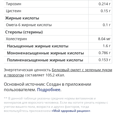
Тирозин
0.214 г
Цистеин
0.15 г
Жирные кислоты
Омега-6 жирные кислоты
0.1 г
Стеролы (стерины)
Холестерин
8.04 мг
Насыщенные жирные кислоты
1.6 г
Мононенасыщенные жирные кислоты
0.786 г
Полиненасыщенные жирные кислоты
0.153 г
Энергетическая ценность
Белковый омлет с зеленым луком
и творогом
составляет 105,2 кКал.
Основной источник: Создан в приложении
пользователем.
Подробнее
.
** В данной таблице указаны средние нормы витаминов и
минералов для взрослого человека. Если вы хотите узнать нормы с
учетом вашего пола, возраста и других факторов, тогда
воспользуйтесь приложением
«Мой здоровый рацион»
.