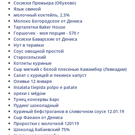
Сосиски Премьера (Обухово)
Язык свиной
молочный коктейль, 2,5%
Молоко Богородское от Дениса
Тарталетки Baker House
Горшочек - моя порция - 570 г
Сосиски Баварские от Дениса
Нут в терияки
Соус овощной простой
Старосельский
Котлеты куриные
Сыр мягкий с белой плесенью Камамбер (Левкадии)
Салат с курицей и пекинск капуст
Оливье 12 января
Insalata tiepida polpo e patate
орехи с мёдом
Тунец консервы Барс
Пудинг шоколадный
Куриный бефстроганов в сливочном соусе 12.01.19
Сыр Фаоаон от Дениса
Проростки с молочкой 120119
Шоколад Бабаевский 75%