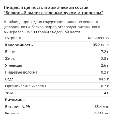
Пищевая ценность и химический состав
"Белковый омлет с зеленым луком и творогом"
.
В таблице приведено содержание пищевых веществ
(калорийности, белков, жиров, углеводов, витаминов и
минералов) на
100 грамм
съедобной части.
Нутриент
Количество
Калорийность
105.2 ккал
Белки
17.2 г
Жиры
2.8 г
Углеводы
2.6 г
Пищевые волокна
0.2 г
Вода
84.5 г
Органические кислоты
0.7 г
Зола
1.4 г
Витамины
Витамин А, РЭ
68.4 мкг
Ретинол
0.016 мг