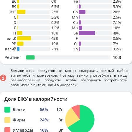
B6
6%
Fe
2.3%
B9
6.5%
I
5.9%
B12
25%
Co
20%
C
3.2%
Mn
2.6%
D
0.2%
Cu
7.1%
E
1.2%
Mo
10%
H
16%
Se
49%
вит.К
42%
F
0.6%
PP
19%
Cr
7%
Калий
7.1%
Zn
3.2%
Рейтинг
10.3
Большинство продуктов не может содержать полный набор
витаминов и минералов. Поэтому важно употреблять в пищу
разннообразные продукты, чтобы восполнять потребности
организма в витаминах и минералах.
Доля БЖУ в калорийности
Белки
66
%
17
г
Жиры
24
%
3
г
Углеводы
10
%
3
г