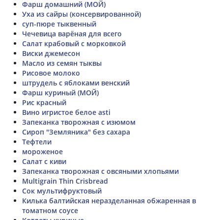
Фарш домашний (МОЙ)
Уха из сайры (консервированной)
суп-пюре тыквенный
Чечевица варёная для всего
Салат крабовый с морковкой
Виски джемесон
Масло из семян тыквы
Рисовое молоко
штрудель с яблоками венский
Фарш куриный (МОЙ)
Рис красный
Вино игристое белое asti
Запеканка творожная с изюмом
Сироп "Земляника" без сахара
Тефтели
мороженое
Салат с киви
Запеканка творожная с овсяными хлопьями
Multigrain Thin Crisbread
Сок мультифруктовый
Килька балтийская неразделанная обжаренная в
томатном соусе