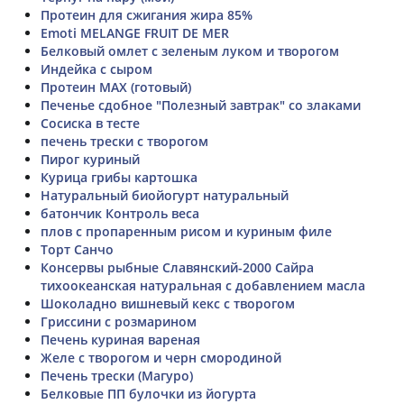
Протеин для сжигания жира 85%
Emoti MELANGE FRUIT DE MER
Белковый омлет с зеленым луком и творогом
Индейка с сыром
Протеин MAX (готовый)
Печенье сдобное "Полезный завтрак" со злаками
Сосиска в тесте
печень трески с творогом
Пирог куриный
Курица грибы картошка
Натуральный биойогурт натуральный
батончик Контроль веса
плов с пропаренным рисом и куриным филе
Торт Санчо
Консервы рыбные Славянский-2000 Сайра
тихоокеанская натуральная с добавлением масла
Шоколадно вишневый кекс с творогом
Гриссини с розмарином
Печень куриная вареная
Желе с творогом и черн смородиной
Печень трески (Магуро)
Белковые ПП булочки из йогурта