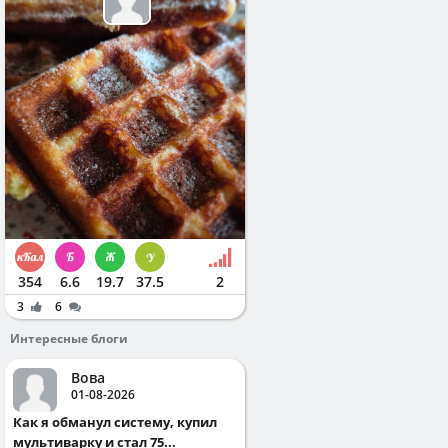
354
6.6
19.7
37.5
2
3
6
Интересные блоги
Вова
01-08-2026
Как я обманул систему, купил
мультиварку и стал 75...