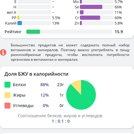
E
~
Mo
5.7%
H
~
Se
66%
вит.К
~
F
11%
PP
5.5%
Cr
60%
Калий
13%
Zn
5.8%
Рейтинг
15.9
Большинство продуктов не может содержать полный набор
витаминов и минералов. Поэтому важно употреблять в пищу
разннообразные продукты, чтобы восполнять потребности
организма в витаминах и минералах.
Доля БЖУ в калорийности
Белки
88
%
23
г
Жиры
12
%
1
г
Углеводы
0
%
0
г
Соотношение белков, жиров и углеводов
1 : 0.1 : 0