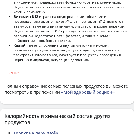
в кишечнике, поддерживает функцию коры надпочечников.
Недостаток пантотеновой кислоты может вести к поражению
кожи и слизистых.
Витамин В12
играет важную роль в метаболизме и
превращениях аминокислот. Фолат и витамин В12 являются
взаимосвязанными витаминами, участвуют в кроветворении.
Недостаток витамина В12 приводит к развитию частичной или
вторичной недостаточности фолатов, а также анемии,
лейкопении, тромбоцитопении.
Калий
является основным внутриклеточным ионом,
принимающим участие в регуляции водного, кислотного и
электролитного баланса, участвует в процессах проведения
нервных импульсов, регуляции давления.
еще
Полный справочник самых полезных продуктов вы можете
посмотреть в приложении
«Мой здоровый рацион»
.
Калорийность и химический состав других
продуктов
Терпуг на пару (мой)