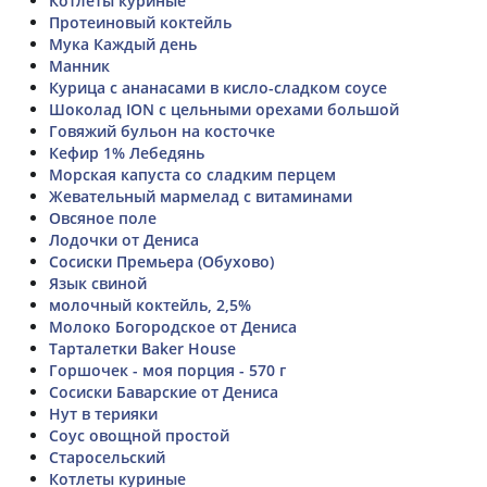
Котлеты куриные
Протеиновый коктейль
Мука Каждый день
Манник
Курица с ананасами в кисло-сладком соусе
Шоколад ION с цельными орехами большой
Говяжий бульон на косточке
Кефир 1% Лебедянь
Морская капуста со сладким перцем
Жевательный мармелад с витаминами
Овсяное поле
Лодочки от Дениса
Сосиски Премьера (Обухово)
Язык свиной
молочный коктейль, 2,5%
Молоко Богородское от Дениса
Тарталетки Baker House
Горшочек - моя порция - 570 г
Сосиски Баварские от Дениса
Нут в терияки
Соус овощной простой
Старосельский
Котлеты куриные