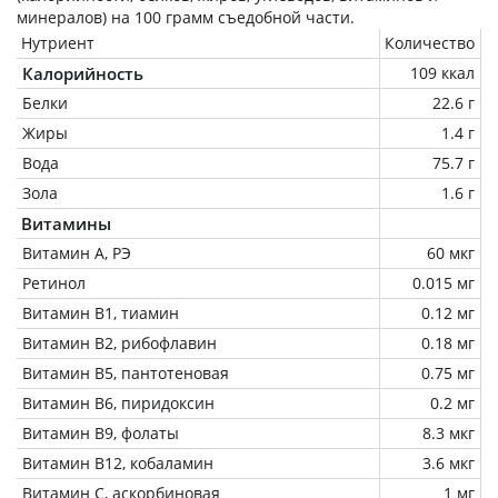
минералов) на
100 грамм
съедобной части.
Нутриент
Количество
Калорийность
109 ккал
Белки
22.6 г
Жиры
1.4 г
Вода
75.7 г
Зола
1.6 г
Витамины
Витамин А, РЭ
60 мкг
Ретинол
0.015 мг
Витамин В1, тиамин
0.12 мг
Витамин В2, рибофлавин
0.18 мг
Витамин В5, пантотеновая
0.75 мг
Витамин В6, пиридоксин
0.2 мг
Витамин В9, фолаты
8.3 мкг
Витамин В12, кобаламин
3.6 мкг
Витамин C, аскорбиновая
1 мг