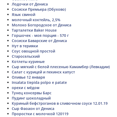
Лодочки от Дениса
Сосиски Премьера (Обухово)
Язык свиной
молочный коктейль, 2,5%
Молоко Богородское от Дениса
Тарталетки Baker House
Горшочек - моя порция - 570 г
Сосиски Баварские от Дениса
Нут в терияки
Соус овощной простой
Старосельский
Котлеты куриные
Сыр мягкий с белой плесенью Камамбер (Левкадии)
Салат с курицей и пекинск капуст
Оливье 12 января
Insalata tiepida polpo e patate
орехи с мёдом
Тунец консервы Барс
Пудинг шоколадный
Куриный бефстроганов в сливочном соусе 12.01.19
Сыр Фаоаон от Дениса
Проростки с молочкой 120119