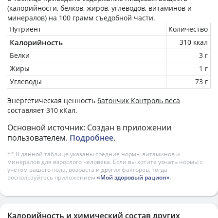
(калорийности, белков, жиров, углеводов, витаминов и
минералов) на
100 грамм
съедобной части.
Нутриент
Количество
Калорийность
310 ккал
Белки
3 г
Жиры
1 г
Углеводы
73 г
Энергетическая ценность
батончик Контроль веса
составляет 310 кКал.
Основной источник: Создан в приложении
пользователем.
Подробнее
.
** В данной таблице указаны средние нормы витаминов и
минералов для взрослого человека. Если вы хотите узнать нормы с
учетом вашего пола, возраста и других факторов, тогда
воспользуйтесь приложением
«Мой здоровый рацион»
.
Калорийность и химический состав других