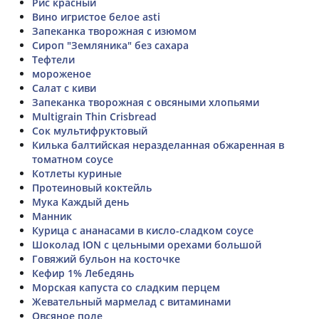
Рис красный
Вино игристое белое asti
Запеканка творожная с изюмом
Сироп "Земляника" без сахара
Тефтели
мороженое
Салат с киви
Запеканка творожная с овсяными хлопьями
Multigrain Thin Crisbread
Сок мультифруктовый
Килька балтийская неразделанная обжаренная в
томатном соусе
Котлеты куриные
Протеиновый коктейль
Мука Каждый день
Манник
Курица с ананасами в кисло-сладком соусе
Шоколад ION с цельными орехами большой
Говяжий бульон на косточке
Кефир 1% Лебедянь
Морская капуста со сладким перцем
Жевательный мармелад с витаминами
Овсяное поле