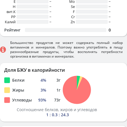
E
~
Mo
~
H
~
Se
~
вит.К
~
F
~
PP
~
Cr
~
Калий
~
Zn
~
Рейтинг
0
Большинство продуктов не может содержать полный набор
витаминов и минералов. Поэтому важно употреблять в пищу
разннообразные продукты, чтобы восполнять потребности
организма в витаминах и минералах.
Доля БЖУ в калорийности
Белки
4
%
3
г
Жиры
3
%
1
г
Углеводы
93
%
73
г
Соотношение белков, жиров и углеводов
1 : 0.3 : 24.3