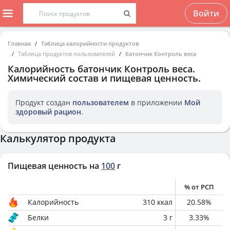
Войти
Главная
Таблица калорийности продуктов
Таблица продуктов пользователей
батончик Контроль веса
Калорийность
батончик Контроль веса
.
Химический состав и пищевая ценность.
Продукт создан
пользователем
в приложении
Мой
здоровый рацион
.
Калькулятор продукта
Пищевая ценность на
100
г
% от РСП
Калорийность
310
ккал
20.58
%
Белки
3
г
3.33
%