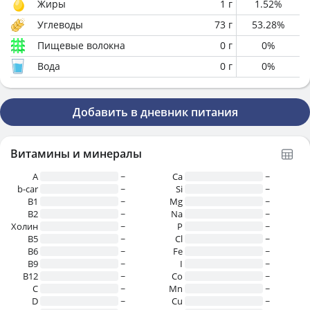
Жиры
1
г
1.52
%
Углеводы
73
г
53.28
%
Пищевые волокна
0
г
0
%
Вода
0
г
0
%
Добавить в дневник питания
Витамины и минералы
A
~
Ca
~
b-car
~
Si
~
В1
~
Mg
~
B2
~
Na
~
Холин
~
P
~
B5
~
Cl
~
B6
~
Fe
~
B9
~
I
~
B12
~
Co
~
C
~
Mn
~
D
~
Cu
~