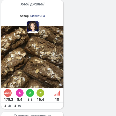
Хлеб ржаной
Автор
Валентина
178.3
8.4
8.8
16.4
10
4
4
Сырники закусочные