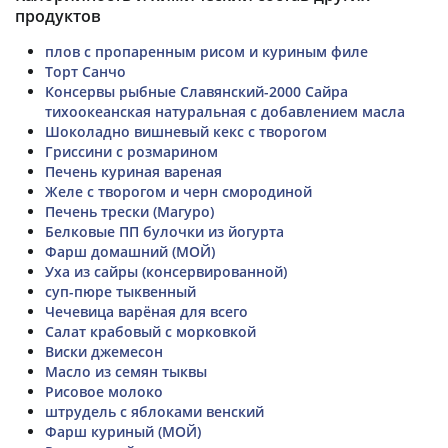
продуктов
плов с пропаренным рисом и куриным филе
Торт Санчо
Консервы рыбные Славянский-2000 Сайра
тихоокеанская натуральная с добавлением масла
Шоколадно вишневый кекс с творогом
Гриссини с розмарином
Печень куриная вареная
Желе с творогом и черн смородиной
Печень трески (Магуро)
Белковые ПП булочки из йогурта
Фарш домашний (МОЙ)
Уха из сайры (консервированной)
суп-пюре тыквенный
Чечевица варёная для всего
Салат крабовый с морковкой
Виски джемесон
Масло из семян тыквы
Рисовое молоко
штрудель с яблоками венский
Фарш куриный (МОЙ)