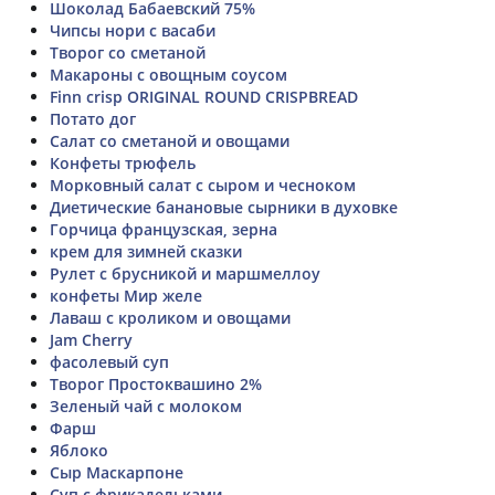
Шоколад Бабаевский 75%
Чипсы нори с васаби
Творог со сметаной
Макароны с овощным соусом
Finn crisp ORIGINAL ROUND CRISPBREAD
Потато дог
Салат со сметаной и овощами
Конфеты трюфель
Морковный салат с сыром и чесноком
Диетические банановые сырники в духовке
Горчица французская, зерна
крем для зимней сказки
Рулет с брусникой и маршмеллоу
конфеты Мир желе
Лаваш с кроликом и овощами
Jam Cherry
фасолевый суп
Творог Простоквашино 2%
Зеленый чай с молоком
Фарш
Яблоко
Сыр Маскарпоне
Суп с фрикадельками