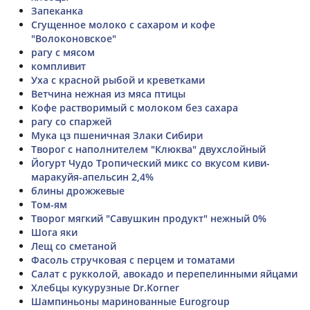
Запеканка
Сгущенное молоко с сахаром и кофе
"Волоконовское"
рагу с мясом
компливит
Уха с красной рыбой и креветками
Ветчина нежная из мяса птицы
Кофе растворимый с молоком без сахара
рагу со спаржей
Мука цз пшеничная Злаки Сибири
Творог с наполнителем "Клюква" двухслойный
Йогурт Чудо Тропический микс со вкусом киви-
маракуйя-апельсин 2,4%
блины дрожжевые
Том-ям
Творог мягкий "Савушкин продукт" нежный 0%
Шога яки
Лещ со сметаной
Фасоль стручковая с перцем и томатами
Салат с рукколой, авокадо и перепелинными яйцами
Хлебцы кукурузные Dr.Korner
Шампиньоны маринованные Eurogroup