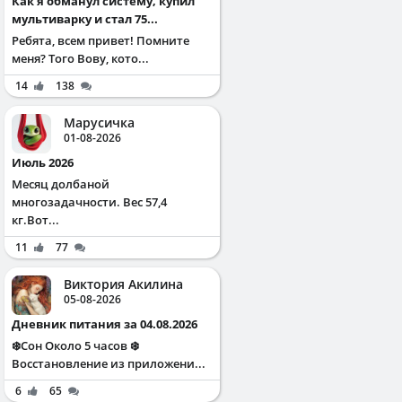
Как я обманул систему, купил
мультиварку и стал 75...
Ребята, всем привет! Помните
меня? Того Вову, кото...
14
138
Марусичка
01-08-2026
Июль 2026
Месяц долбаной
многозадачности. Вес 57,4
кг.Вот...
11
77
Виктория Акилина
05-08-2026
Дневник питания за 04.08.2026
❄️Сон Около 5 часов ❄️
Восстановление из приложени...
6
65