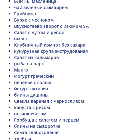
БЛИНЫ масленица
чай зелёный с имбирем
Грибница
Буряк с чесноком
Вкуснотеево Творог с изюмом 9%
Салат с нутом и репой
омлет
Клубничный компот без сахара
кукурузная крупа экструдованая
Салат из кальмаров
рыба на парк
Манго
Йогурт греческий
печенье с солью
йогурт активиа
блины дашины
Свекла вареная с черносливом
капуста с рисом
овсянка+изюм
Горбуша с салатом и перцем
блины на сыворотке
Семга слабосоленая
хлебцы