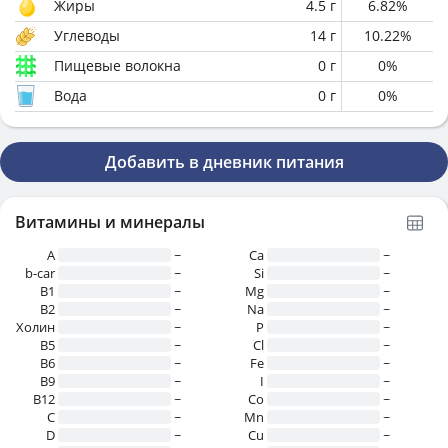
Жиры
4.5
г
6.82
%
Углеводы
14
г
10.22
%
Пищевые волокна
0
г
0
%
Вода
0
г
0
%
Добавить в дневник питания
Витамины и минералы
A
~
Ca
~
b-car
~
Si
~
В1
~
Mg
~
B2
~
Na
~
Холин
~
P
~
B5
~
Cl
~
B6
~
Fe
~
B9
~
I
~
B12
~
Co
~
C
~
Mn
~
D
~
Cu
~