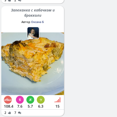
3
2
Запеканка с кабачком и
брокколи
Автор
Оксана Б
108.4
7.6
5.7
6.3
15
2
7