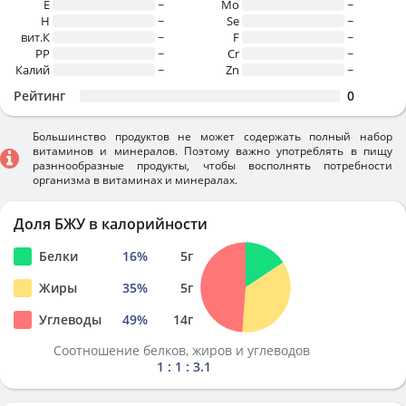
E
~
Mo
~
H
~
Se
~
вит.К
~
F
~
PP
~
Cr
~
Калий
~
Zn
~
Рейтинг
0
Большинство продуктов не может содержать полный набор
витаминов и минералов. Поэтому важно употреблять в пищу
разннообразные продукты, чтобы восполнять потребности
организма в витаминах и минералах.
Доля БЖУ в калорийности
Белки
16
%
5
г
Жиры
35
%
5
г
Углеводы
49
%
14
г
Соотношение белков, жиров и углеводов
1 : 1 : 3.1