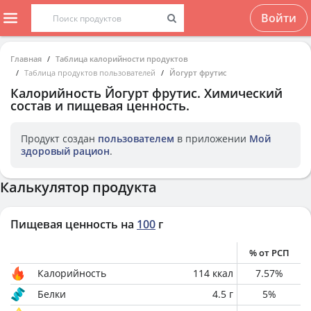
Войти
Главная
Таблица калорийности продуктов
Таблица продуктов пользователей
Йогурт фрутис
Калорийность
Йогурт фрутис
. Химический
состав и пищевая ценность.
Продукт создан
пользователем
в приложении
Мой
здоровый рацион
.
Калькулятор продукта
Пищевая ценность на
100
г
% от РСП
Калорийность
114
ккал
7.57
%
Белки
4.5
г
5
%