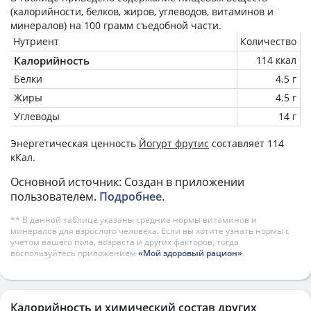
(калорийности, белков, жиров, углеводов, витаминов и
минералов) на
100 грамм
съедобной части.
Нутриент
Количество
Калорийность
114 ккал
Белки
4.5 г
Жиры
4.5 г
Углеводы
14 г
Энергетическая ценность
Йогурт фрутис
составляет 114
кКал.
Основной источник: Создан в приложении
пользователем.
Подробнее
.
** В данной таблице указаны средние нормы витаминов и
минералов для взрослого человека. Если вы хотите узнать нормы с
учетом вашего пола, возраста и других факторов, тогда
воспользуйтесь приложением
«Мой здоровый рацион»
.
Калорийность и химический состав других