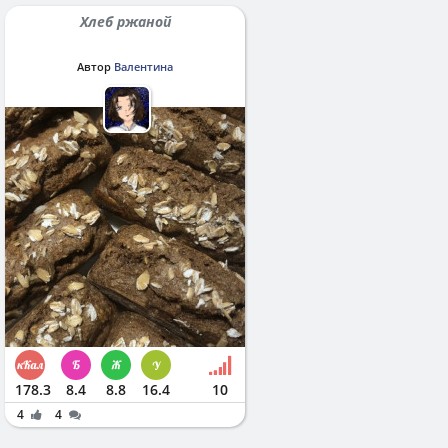
Хлеб ржаной
Автор
Валентина
178.3
8.4
8.8
16.4
10
4
4