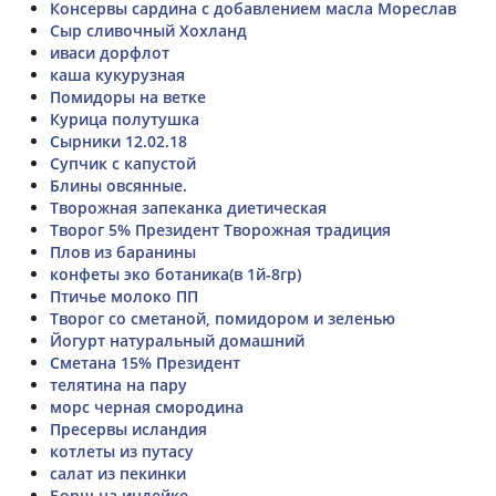
Консервы сардина с добавлением масла Мореслав
Сыр сливочный Хохланд
иваси дорфлот
каша кукурузная
Помидоры на ветке
Курица полутушка
Сырники 12.02.18
Супчик с капустой
Блины овсянные.
Творожная запеканка диетическая
Творог 5% Президент Творожная традиция
Плов из баранины
конфеты эко ботаника(в 1й-8гр)
Птичье молоко ПП
Творог со сметаной, помидором и зеленью
Йогурт натуральный домашний
Сметана 15% Президент
телятина на пару
морс черная смородина
Пресервы исландия
котлеты из путасу
салат из пекинки
Борщ на индейке