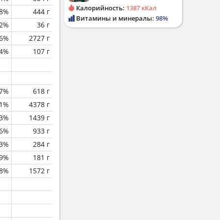
Калорийность:
1387 кКал
.8%
444 г
Витамины и минералы:
98%
.2%
36 г
.6%
2727 г
.4%
107 г
7%
618 г
1%
4378 г
3%
1439 г
.6%
933 г
.3%
284 г
.9%
181 г
.8%
1572 г