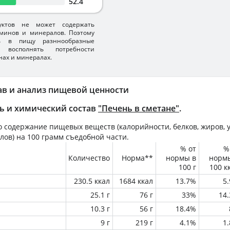
52.4
уктов не может содержать
минов и минералов. Поэтому
ть в пищу разннообразные
 восполнять потребности
нах и минералах.
ав и анализ пищевой ценности
ь и химический состав
"Печень в сметане"
.
 содержание пищевых веществ (калорийности, белков, жиров, у
лов) на
100 грамм
съедобной части.
% от
%
Количество
Норма**
нормы в
норм
100 г
100 к
230.5 ккал
1684 ккал
13.7%
5
25.1 г
76 г
33%
14
10.3 г
56 г
18.4%
9 г
219 г
4.1%
1