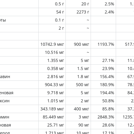
0.5 г
20 г
2.5%
1
54 г
2273 г
2.4%
оты
0.1 г
~
2 г
~
10742.9 мкг
900 мкг
1193.7%
517
10.516 мг
~
1.355 мг
5 мг
27.1%
11
0.358 мг
1.5 мг
23.9%
10
лавин
2.816 мг
1.8 мг
156.4%
67
904.33 мг
500 мг
180.9%
78
еновая
9.718 мг
5 мг
194.4%
84
оксин
1.015 мг
2 мг
50.8%
2
343.189 мкг
400 мкг
85.8%
37
амин
85.449 мкг
3 мкг
2848.3%
1235
новая
25.71 мг
90 мг
28.6%
12
ферол
1.713 мкг
10 мкг
17.1%
7