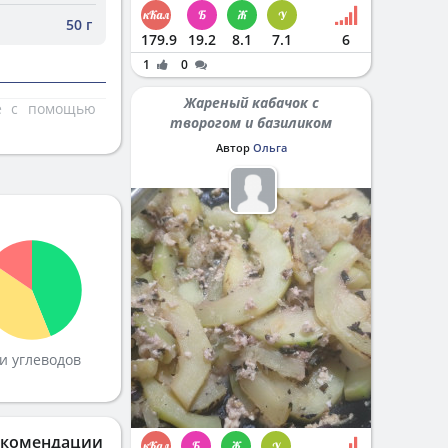
50 г
179.9
19.2
8.1
7.1
6
1
0
Жареный кабачок с
те с помощью
творогом и базиликом
Автор
Ольга
и углеводов
екомендации