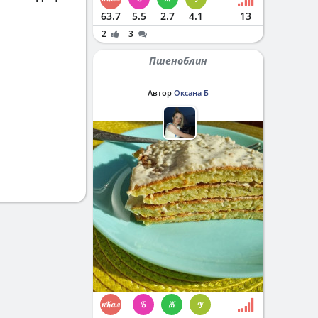
63.7
5.5
2.7
4.1
13
2
3
Пшеноблин
Автор
Оксана Б