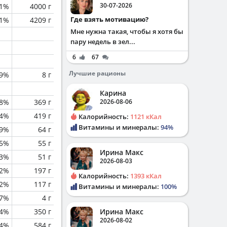
30-07-2026
.1%
4000 г
Где взять мотивацию?
1%
4209 г
Мне нужна такая, чтобы я хотя бы
пару недель в зел...
6
67
Лучшие рационы
.9%
8 г
Карина
.8%
369 г
2026-08-06
.4%
419 г
Калорийность:
1121 кКал
Витамины и минералы:
94%
.9%
64 г
.5%
55 г
Ирина Макс
.3%
51 г
2026-08-03
2%
197 г
Калорийность:
1393 кКал
.2%
117 г
Витамины и минералы:
100%
.7%
4 г
.4%
350 г
Ирина Макс
2026-08-02
.4%
584 г