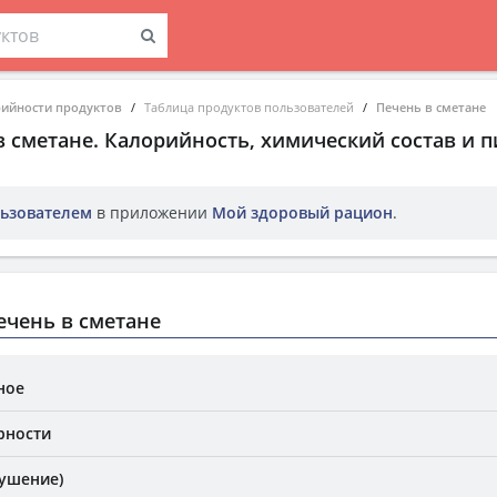
рийности продуктов
Таблица продуктов пользователей
Печень в сметане
в сметане
. Калорийность, химический состав и 
ьзователем
в приложении
Мой здоровый рацион
.
чень в сметане
ное
рности
Тушение)