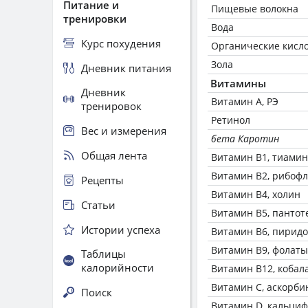
Питание и
Пищевые волокна
тренировки
Вода
Курс похудения
Органические кисл
Зола
Дневник питания
Витамины
Дневник
Витамин А, РЭ
тренировок
Ретинол
Вес и измерения
бета Каротин
Общая лента
Витамин В1, тиамин
Витамин В2, рибоф
Рецепты
Витамин В4, холин
Статьи
Витамин В5, пантот
Истории успеха
Витамин В6, пирид
Витамин В9, фолаты
Таблицы
калорийности
Витамин В12, кобал
Витамин C, аскорби
Поиск
Витамин D, кальци