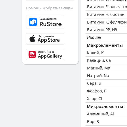
Витамин Е, альфа т
Помощь и обратная связь
Витамин Н, биотин
Витамин К, филлох
Витамин РР, НЭ
Ниацин
Макроэлементы
Калий, K
Кальций, Ca
Магний, Mg
Натрий, Na
Сера, S
Фосфор, P
Хлор, Cl
Микроэлементы
Алюминий, Al
Бор, B