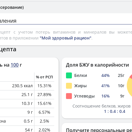
ссерование)
вления
рецепт с учетом потерь витаминов и минералов вы може
птов в приложении
"Мой здоровый рацион"
.
цепта
ь на
100
г
Доля БЖУ в калорийности
Белки
44
%
25
г
% от РСП
230.5
ккал
15.31
%
Жиры
41
%
10
г
25.1
г
27.89
%
Углеводы
16
%
9
г
10.3
г
15.61
%
Соотношение белков, жиров 
1 : 0.4 : 0.4
9
г
6.57
%
кна
0.5
г
2.5
%
54
г
2.02
%
Получите персональные р