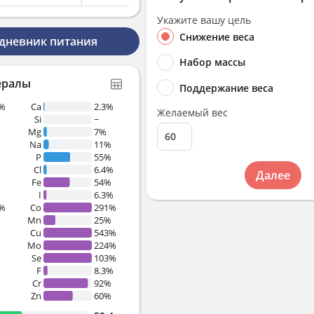
Укажите вашу цель
Снижение веса
 дневник питания
Набор массы
ералы
Поддержание веса
4%
Ca
2.3%
Желаемый вес
Si
~
Mg
7%
%
Na
11%
%
P
55%
%
Cl
6.4%
Далее
Fe
54%
I
6.3%
8%
Co
291%
Mn
25%
Cu
543%
Mo
224%
%
Se
103%
F
8.3%
Cr
92%
Zn
60%