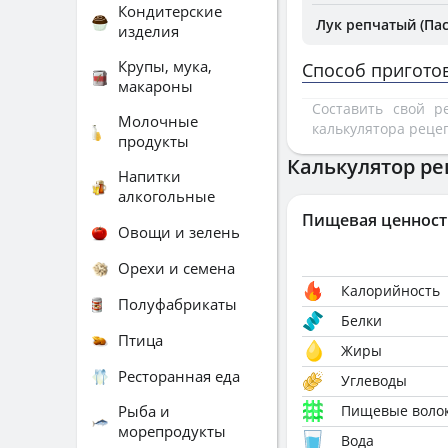
Кондитерские
Лук репчатый (Па
изделия
Крупы, мука,
Способ пригото
макароны
Составить свой 
Молочные
калькулятора реце
продукты
Калькулятор ре
Напитки
алкогольные
Пищевая ценност
Овощи и зелень
Орехи и семена
Калорийность
Полуфабрикаты
Белки
Птица
Жиры
Ресторанная еда
Углеводы
Рыба и
Пищевые воло
морепродукты
Вода