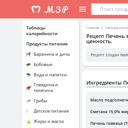
Таблицы
Главная
Таблица кало
калорийности
Рецепт
Печень 
ценность.
Продукты питания
Баранина и дичь
Рецепт создан
пол
Бобовые
Вода и напитки
Ингредиенты Пе
Говядина и
телятина
Масло подсолнеч
Грибы
Детское питание
Сметана 15,0% жи
Жиры и масла
Печень говяжья (