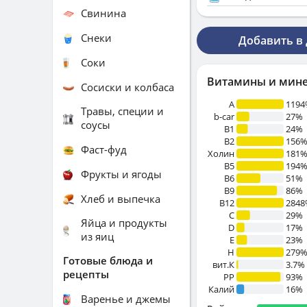
Свинина
Снеки
Добавить в
Соки
Витамины и мин
Сосиски и колбаса
A
119
Травы, специи и
b-car
27%
соусы
В1
24%
B2
156
Фаст-фуд
Холин
181
B5
194
Фрукты и ягоды
B6
51%
B9
86%
Хлеб и выпечка
B12
284
C
29%
Яйца и продукты
D
17%
из яиц
E
23%
H
279
Готовые блюда и
вит.К
3.7%
рецепты
PP
93%
Калий
16%
Варенье и джемы