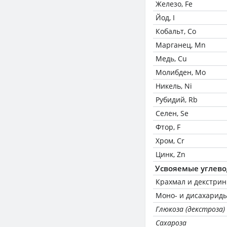
Железо, Fe
Йод, I
Кобальт, Co
Марганец, Mn
Медь, Cu
Молибден, Mo
Никель, Ni
Рубидий, Rb
Селен, Se
Фтор, F
Хром, Cr
Цинк, Zn
Усвояемые углев
Крахмал и декстри
Моно- и дисахариды
Глюкоза (декстроза)
Сахароза