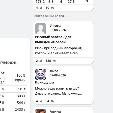
178.2
6.8
4
27.6
7
4
10
Интересные блоги
Ирина
02-08-2026
Рисовый завтрак для
выведения солей
Рис – природный абсорбент,
который впитывает в себ...
2
138
глеводов,
Лиса
 от
100%
07-08-2026
ы в
нормы
кал
Крик души
Можно ведь излить душу?
.9%
731 г
Думаю, можно.. Мы с муже...
.3%
303 г
4
84
8%
544 г
.8%
2433 г
Алина