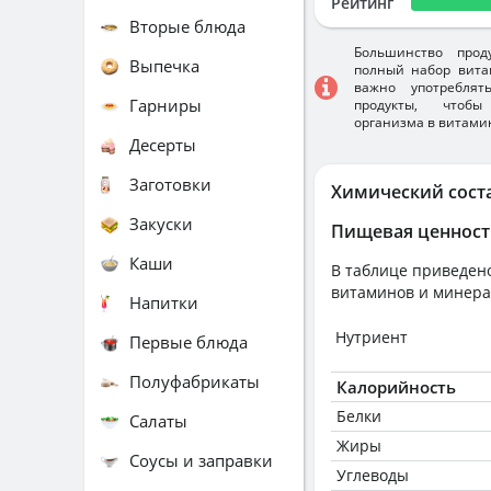
Рейтинг
Вторые блюда
Большинство прод
Выпечка
полный набор вита
важно употребля
Гарниры
продукты, чтобы
организма в витами
Десерты
Заготовки
Химический сост
Закуски
Пищевая ценност
Каши
В таблице приведено
витаминов и минера
Напитки
Нутриент
Первые блюда
Полуфабрикаты
Калорийность
Белки
Салаты
Жиры
Соусы и заправки
Углеводы