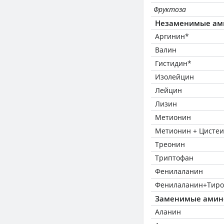
Фруктоза
Незаменимые ам
Аргинин*
Валин
Гистидин*
Изолейцин
Лейцин
Лизин
Метионин
Метионин + Цисте
Треонин
Триптофан
Фенилаланин
Фенилаланин+Тиро
Заменимые амин
Аланин