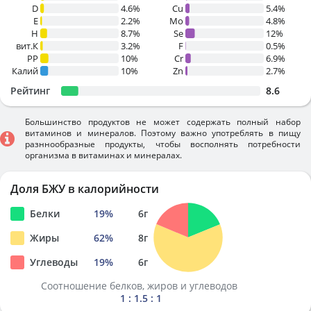
D
4.6%
Cu
5.4%
E
2.2%
Mo
4.8%
H
8.7%
Se
12%
вит.К
3.2%
F
0.5%
PP
10%
Cr
6.9%
Калий
10%
Zn
2.7%
Рейтинг
8.6
Большинство продуктов не может содержать полный набор
витаминов и минералов. Поэтому важно употреблять в пищу
разннообразные продукты, чтобы восполнять потребности
организма в витаминах и минералах.
Доля БЖУ в калорийности
Белки
19
%
6
г
Жиры
62
%
8
г
Углеводы
19
%
6
г
Соотношение белков, жиров и углеводов
1 : 1.5 : 1