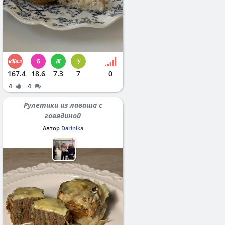
167.4
18.6
7.3
7
0
4
4
Рулетики из лаваша с
говядиной
Автор
Darinika