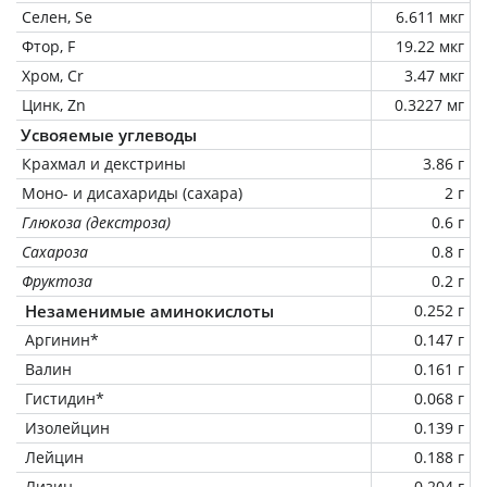
Селен, Se
6.611 мкг
Фтор, F
19.22 мкг
Хром, Cr
3.47 мкг
Цинк, Zn
0.3227 мг
Усвояемые углеводы
Крахмал и декстрины
3.86 г
Моно- и дисахариды (сахара)
2 г
Глюкоза (декстроза)
0.6 г
Сахароза
0.8 г
Фруктоза
0.2 г
Незаменимые аминокислоты
0.252 г
Аргинин*
0.147 г
Валин
0.161 г
Гистидин*
0.068 г
Изолейцин
0.139 г
Лейцин
0.188 г
Лизин
0.204 г