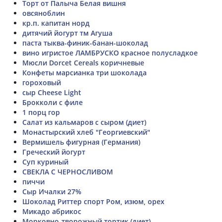
Торт от Палыча Белая вишня
овсяноблин
кр.п. капитан норд
дитячий йогурт тм Агуша
паста тыква-финик-банан-шоколад
вино игристое ЛАМБРУСКО красное полусладкое
Мюсли Dorcet Cereals коричневые
Конфеты марсианка три шоколада
гороховый
сыр Cheese Light
Брокколи с филе
1 порц гор
Салат из кальмаров с сыром (диет)
Монастырский хлеб "Георгиевский"
Вермишель фигурная (Германия)
Греческий йогурт
Суп куриный
СВЕКЛА С ЧЕРНОСЛИВОМ
пиччи
Сыр Ичалки 27%
Шоколад Риттер спорт Ром, изюм, орех
Микадо абрикос
Морковно-творожный тортик (диет)