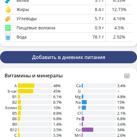
Белки
5.7
г
6.33
%
Жиры
8.4
г
12.73
%
Углеводы
5.7
г
4.16
%
Пищевые волокна
0.9
г
4.5
%
Вода
78.1
г
2.92
%
Добавить в дневник питания
Витамины и минералы
A
48%
Ca
3.4%
b-car
45%
Si
~
В1
6.1%
Mg
4.8%
B2
8.7%
Na
15%
Холин
10%
P
13%
B5
8.8%
Cl
2.1%
B6
6.8%
Fe
6.8%
B9
1.4%
I
3.6%
B12
3.5%
Co
34%
C
5.5%
Mn
2.6%