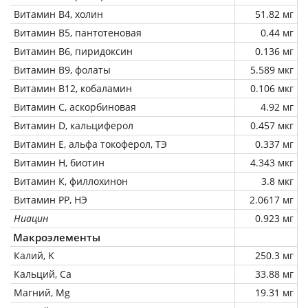
Витамин В4, холин
51.82 мг
Витамин В5, пантотеновая
0.44 мг
Витамин В6, пиридоксин
0.136 мг
Витамин В9, фолаты
5.589 мкг
Витамин В12, кобаламин
0.106 мкг
Витамин C, аскорбиновая
4.92 мг
Витамин D, кальциферол
0.457 мкг
Витамин Е, альфа токоферол, ТЭ
0.337 мг
Витамин Н, биотин
4.343 мкг
Витамин К, филлохинон
3.8 мкг
Витамин РР, НЭ
2.0617 мг
Ниацин
0.923 мг
Макроэлементы
Калий, K
250.3 мг
Кальций, Ca
33.88 мг
Магний, Mg
19.31 мг