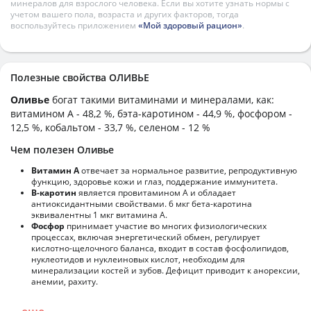
минералов для взрослого человека. Если вы хотите узнать нормы с
учетом вашего пола, возраста и других факторов, тогда
воспользуйтесь приложением
«Мой здоровый рацион»
.
Полезные свойства ОЛИВЬЕ
Оливье
богат такими витаминами и минералами, как:
витамином А - 48,2 %, бэта-каротином - 44,9 %, фосфором -
12,5 %, кобальтом - 33,7 %, селеном - 12 %
Чем полезен Оливье
Витамин А
отвечает за нормальное развитие, репродуктивную
функцию, здоровье кожи и глаз, поддержание иммунитета.
В-каротин
является провитамином А и обладает
антиоксидантными свойствами. 6 мкг бета-каротина
эквивалентны 1 мкг витамина А.
Фосфор
принимает участие во многих физиологических
процессах, включая энергетический обмен, регулирует
кислотно-щелочного баланса, входит в состав фосфолипидов,
нуклеотидов и нуклеиновых кислот, необходим для
минерализации костей и зубов. Дефицит приводит к анорексии,
анемии, рахиту.