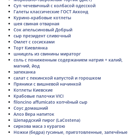
Суп чечевичный с колбасой одесской
Галеты классические ГОСТ Акконд
Курино-крабовые котлеты
шея свиная отварная
Сок апельсиновый Добрый
сыр президент сливочный
Омлет с сосисками
Торт Киевлянка
шницель из свинины мираторг
соль с пониженным содержанием натрия + калий,
магний, йод
запеканка
салат с пекинской капустой и горошком
Пряники с вишневой начинкой
Котлеты Киевские
Крабовые палочки VICI
filoncino affumicato копчёный сыр
Соус домашний
Алоэ Вера напиток
Шепардский пирог (LaCostena)
сиркова маса з курагою
Ножки (бедра) гусиные, приготовленные, запечёные