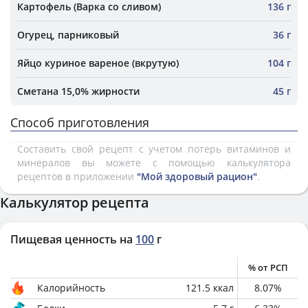
Картофель (Варка со сливом)
136 г
Огурец, парниковый
36 г
Яйцо куриное вареное (вкрутую)
104 г
Сметана 15,0% жирности
45 г
Способ приготовления
Составить свой рецепт с учетом потерь витаминов и
минералов вы можете с помощью калькулятора
рецептов в приложении
"Мой здоровый рацион"
.
Калькулятор рецепта
Пищевая ценность на
100
г
% от РСП
Калорийность
121.5
ккал
8.07
%