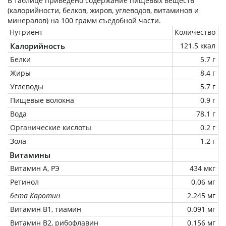
В таблице приведено содержание пищевых веществ
(калорийности, белков, жиров, углеводов, витаминов и
минералов) на
100 грамм
съедобной части.
Нутриент
Количество
Калорийность
121.5 ккал
Белки
5.7 г
Жиры
8.4 г
Углеводы
5.7 г
Пищевые волокна
0.9 г
Вода
78.1 г
Органические кислоты
0.2 г
Зола
1.2 г
Витамины
Витамин А, РЭ
434 мкг
Ретинол
0.06 мг
бета Каротин
2.245 мг
Витамин В1, тиамин
0.091 мг
Витамин В2, рибофлавин
0.156 мг