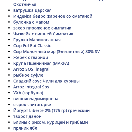
Охотничья
ватрушка царская
Индейка бедро жареное со сметаной
булочка с маком
захер пироженое симпатик
Чизкейк с вишней Симпатик
Грудка Маринованная
Сыр Fol Epi Classic
Сыр Молочный мир (Элегантный) 30% SV
Жерех отварной
Крупа Пшеничная (MAKFA)
Arroz SOS Iinegral
рыбное суфле
Сладкий соус Чили для курицы
Arroz integral Sos
УХА (горбуша)
вишнявладимировна
сырок свитогорье
Йогурт Liberte 2% (175 гр) греческий
творог данон
Блины с рисом, курицей и грибами
пряник ябл