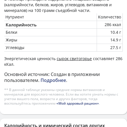
(калорийности, белков, жиров, углеводов, витаминов и
минералов) на
100 грамм
съедобной части.
Нутриент
Количество
Калорийность
286 ккал
Белки
10.4 г
Жиры
14.9 г
Углеводы
27.5 г
Энергетическая ценность
сырок свитогорье
составляет 286
кКал.
Основной источник: Создан в приложении
пользователем.
Подробнее
.
** В данной таблице указаны средние нормы витаминов и
минералов для взрослого человека. Если вы хотите узнать нормы с
учетом вашего пола, возраста и других факторов, тогда
воспользуйтесь приложением
«Мой здоровый рацион»
.
Калорийность и химический состав других