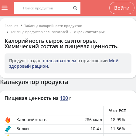
Войти
Главная
Таблица калорийности продуктов
Таблица продуктов пользователей
сырок свитогорье
Калорийность
сырок свитогорье
.
Химический состав и пищевая ценность.
Продукт создан
пользователем
в приложении
Мой
здоровый рацион
.
Калькулятор продукта
Пищевая ценность на
100
г
% от РСП
Калорийность
286
ккал
18.99
%
Белки
10.4
г
11.56
%