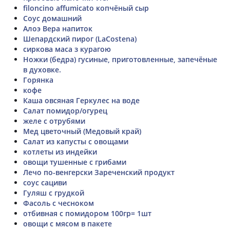
filoncino affumicato копчёный сыр
Соус домашний
Алоэ Вера напиток
Шепардский пирог (LaCostena)
сиркова маса з курагою
Ножки (бедра) гусиные, приготовленные, запечёные
в духовке.
Горянка
кофе
Каша овсяная Геркулес на воде
Салат помидор/огурец
желе с отрубями
Мед цветочный (Медовый край)
Салат из капусты с овощами
котлеты из индейки
овощи тушенные с грибами
Лечо по-венгерски Зареченский продукт
соус сациви
Гуляш с грудкой
Фасоль с чесноком
отбивная с помидором 100гр= 1шт
овощи с мясом в пакете