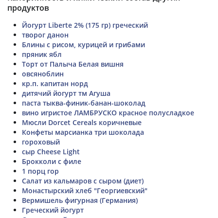
продуктов
Йогурт Liberte 2% (175 гр) греческий
творог данон
Блины с рисом, курицей и грибами
пряник ябл
Торт от Палыча Белая вишня
овсяноблин
кр.п. капитан норд
дитячий йогурт тм Агуша
паста тыква-финик-банан-шоколад
вино игристое ЛАМБРУСКО красное полусладкое
Мюсли Dorcet Cereals коричневые
Конфеты марсианка три шоколада
гороховый
сыр Cheese Light
Брокколи с филе
1 порц гор
Салат из кальмаров с сыром (диет)
Монастырский хлеб "Георгиевский"
Вермишель фигурная (Германия)
Греческий йогурт