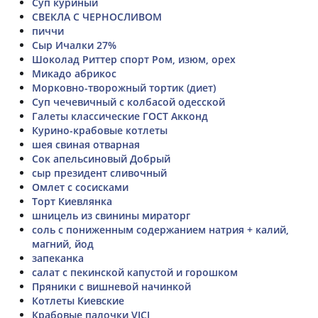
Суп куриный
СВЕКЛА С ЧЕРНОСЛИВОМ
пиччи
Сыр Ичалки 27%
Шоколад Риттер спорт Ром, изюм, орех
Микадо абрикос
Морковно-творожный тортик (диет)
Суп чечевичный с колбасой одесской
Галеты классические ГОСТ Акконд
Курино-крабовые котлеты
шея свиная отварная
Сок апельсиновый Добрый
сыр президент сливочный
Омлет с сосисками
Торт Киевлянка
шницель из свинины мираторг
соль с пониженным содержанием натрия + калий,
магний, йод
запеканка
салат с пекинской капустой и горошком
Пряники с вишневой начинкой
Котлеты Киевские
Крабовые палочки VICI