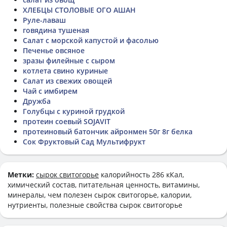
ХЛЕБЦЫ СТОЛОВЫЕ ОГО АШАН
Руле-лаваш
говядина тушеная
Салат с морской капустой и фасолью
Печенье овсяное
зразы филейные с сыром
котлета свино куриные
Салат из свежих овощей
Чай с имбирем
Дружба
Голубцы с куриной грудкой
протеин соевый SOJAVIT
протеиновый батончик айронмен 50г 8г белка
Сок Фруктовый Сад Мультифрукт
Метки:
сырок свитогорье
калорийность 286 кКал,
химический состав, питательная ценность, витамины,
минералы, чем полезен сырок свитогорье, калории,
нутриенты, полезные свойства сырок свитогорье