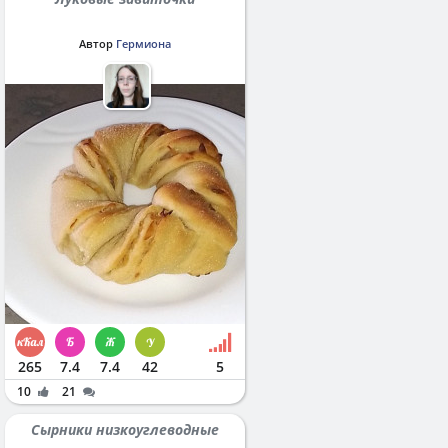
Автор
Гермиона
265
7.4
7.4
42
5
10
21
Сырники низкоуглеводные