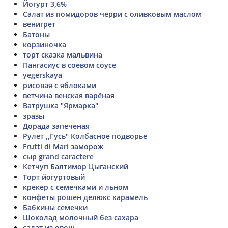
Йогурт 3,6%
Салат из помидоров черри с оливковым маслом
венигрет
Батоны
корзиночка
торт сказка мальвина
Пангасиус в соевом соусе
yegerskaya
рисовая с яблоками
ветчина венская варёная
Ватрушка "Ярмарка"
зразы
Дорада запеченая
Рулет ,,Гусь" Колбасное подворье
Frutti di Mari заморож
сыр grand caractere
Кетчуп Балтимор Цыганский
Торт йогуртовый
крекер с семечками и льном
конфеты рошен делюкс карамель
Бабкины семечки
Шоколад молочный без сахара
салат из овощ