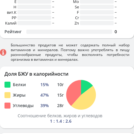
E
~
Mo
~
H
~
Se
~
вит.К
~
F
~
PP
~
Cr
~
Калий
~
Zn
~
Рейтинг
0
Большинство продуктов не может содержать полный набор
витаминов и минералов. Поэтому важно употреблять в пищу
разннообразные продукты, чтобы восполнять потребности
организма в витаминах и минералах.
Доля БЖУ в калорийности
Белки
15
%
10
г
Жиры
47
%
15
г
Углеводы
39
%
28
г
Соотношение белков, жиров и углеводов
1 : 1.4 : 2.6