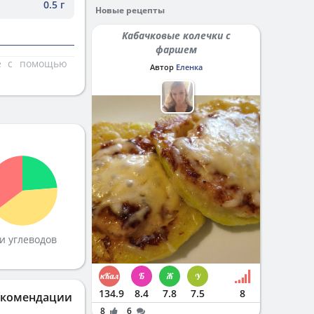
0.5 г
Новые рецепты
Кабачковые колечки с
фаршем
те с помощью
Автор
Еленка
и углеводов
134.9
8.4
7.8
7.5
8
екомендации
8
6