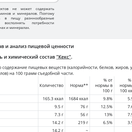
уктов не может содержать
минов и минералов. Поэтому
ть в пищу разннообразные
 восполнять потребности
нах и минералах.
ав и анализ пищевой ценности
ь и химический состав
"Кекс"
.
 содержание пищевых веществ (калорийности, белков, жиров, у
лов) на
100 грамм
съедобной части.
% от
%
Количество
Норма**
нормы в
норм
100 г
100 к
165.3 ккал
1684 ккал
9.8%
5
9.5 г
76 г
12.5%
7
7.3 г
56 г
13%
7
14.2 г
219 г
6.5%
3
14.2 г
~