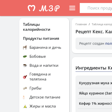
Таблицы
Главная
Таблица кало
калорийности
Рецепт
Кекс
. К
Продукты питания
Рецепт создан
пол
Баранина и дичь
Бобовые
Вода и напитки
Ингредиенты К
Говядина и
телятина
Кукурузная мука 
Грибы
Яйцо куриное (За
Детское питание
Кефир 1% жирност
Жиры и масла