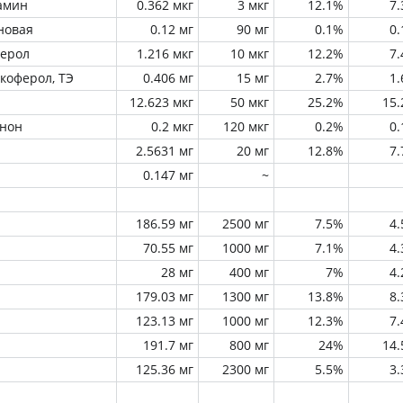
амин
0.362 мкг
3 мкг
12.1%
7
новая
0.12 мг
90 мг
0.1%
0
ферол
1.216 мкг
10 мкг
12.2%
7
окоферол, ТЭ
0.406 мг
15 мг
2.7%
1
12.623 мкг
50 мкг
25.2%
15
инон
0.2 мкг
120 мкг
0.2%
0
2.5631 мг
20 мг
12.8%
7
0.147 мг
~
186.59 мг
2500 мг
7.5%
4
70.55 мг
1000 мг
7.1%
4
28 мг
400 мг
7%
4
179.03 мг
1300 мг
13.8%
8
123.13 мг
1000 мг
12.3%
7
191.7 мг
800 мг
24%
14
125.36 мг
2300 мг
5.5%
3