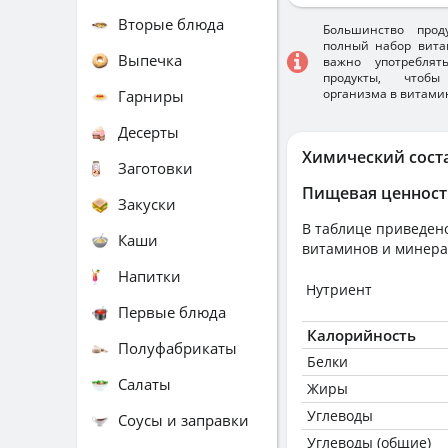
Вторые блюда
Большинство прод
полный набор вита
Выпечка
важно употребля
продукты, чтобы
организма в витами
Гарниры
Десерты
Химический сост
Заготовки
Пищевая ценност
Закуски
В таблице приведено
Каши
витаминов и минера
Напитки
Нутриент
Первые блюда
Калорийность
Полуфабрикаты
Белки
Салаты
Жиры
Углеводы
Соусы и заправки
Углеводы (общие)