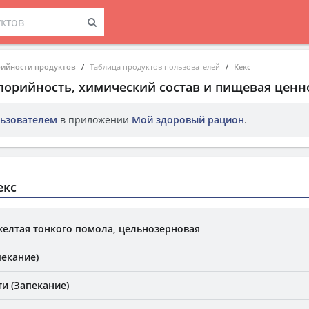
рийности продуктов
Таблица продуктов пользователей
Кекс
алорийность, химический состав и пищевая ценн
ьзователем
в приложении
Мой здоровый рацион
.
екс
желтая тонкого помола, цельнозерновая
пекание)
и (Запекание)