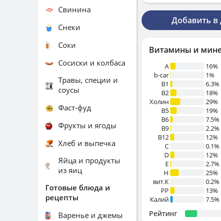
Свинина
Добавить в
Снеки
Соки
Витамины и мин
Сосиски и колбаса
A
16%
b-car
1%
Травы, специи и
В1
6.3%
соусы
B2
18%
Холин
29%
Фаст-фуд
B5
19%
B6
7.5%
Фрукты и ягоды
B9
2.2%
B12
12%
Хлеб и выпечка
C
0.1%
D
12%
Яйца и продукты
E
2.7%
из яиц
H
25%
вит.К
0.2%
Готовые блюда и
PP
13%
рецепты
Калий
7.5%
Рейтинг
Варенье и джемы