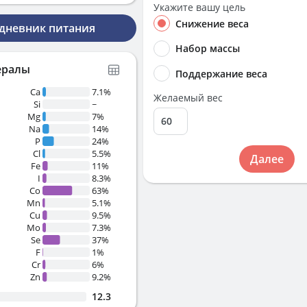
Укажите вашу цель
Снижение веса
 дневник питания
Набор массы
ералы
Поддержание веса
Ca
7.1%
Желаемый вес
Si
~
Mg
7%
Na
14%
P
24%
Cl
5.5%
Далее
Fe
11%
I
8.3%
Co
63%
Mn
5.1%
Cu
9.5%
Mo
7.3%
Se
37%
F
1%
Cr
6%
Zn
9.2%
12.3