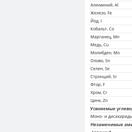
Алюминий, Al
Железо, Fe
Йод, I
Кобальт, Co
Марганец, Mn
Медь, Cu
Молибден, Mo
Олово, Sn
Селен, Se
Стронций, Sr
Фтор, F
Хром, Cr
Цинк, Zn
Усвояемые углев
Моно- и дисахариды
Незаменимые ам