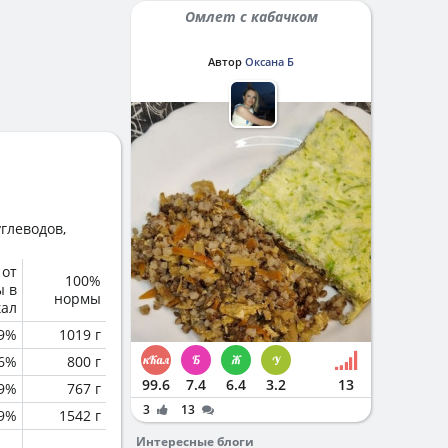
Омлет с кабачком
Автор
Оксана Б
глеводов,
 от
100%
ы в
нормы
кал
.9%
1019 г
.6%
800 г
99.6
7.4
6.4
3.2
13
.9%
767 г
3
13
.9%
1542 г
Интересные блоги