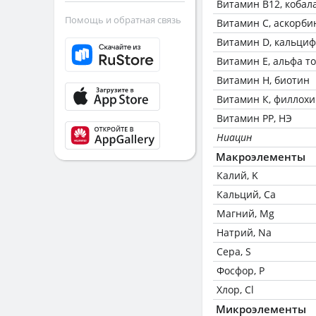
Витамин В12, кобал
Помощь и обратная связь
Витамин C, аскорби
Витамин D, кальци
Витамин Е, альфа т
Витамин Н, биотин
Витамин К, филлох
Витамин РР, НЭ
Ниацин
Макроэлементы
Калий, K
Кальций, Ca
Магний, Mg
Натрий, Na
Сера, S
Фосфор, P
Хлор, Cl
Микроэлементы