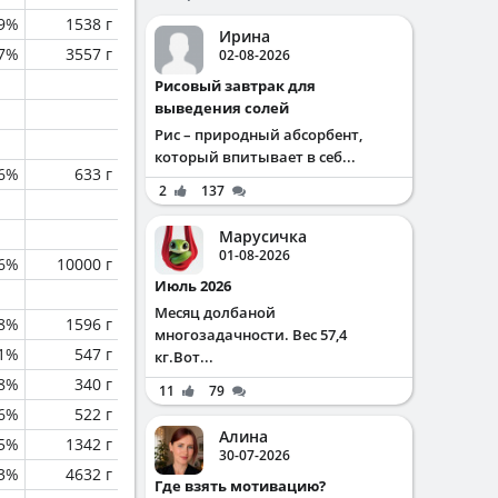
.9%
1538 г
Ирина
.7%
3557 г
02-08-2026
Рисовый завтрак для
выведения солей
Рис – природный абсорбент,
который впитывает в себ...
.6%
633 г
2
137
Марусичка
01-08-2026
.6%
10000 г
Июль 2026
Месяц долбаной
.8%
1596 г
многозадачности. Вес 57,4
.1%
547 г
кг.Вот...
.8%
340 г
11
79
.6%
522 г
Алина
.5%
1342 г
30-07-2026
.3%
4632 г
Где взять мотивацию?