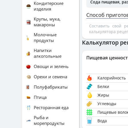
Сода пищевая, ра
Кондитерские
изделия
Способ пригото
Крупы, мука,
макароны
Составить свой 
калькулятора реце
Молочные
продукты
Калькулятор ре
Напитки
алкогольные
Пищевая ценност
Овощи и зелень
Орехи и семена
Калорийность
Белки
Полуфабрикаты
Жиры
Птица
Углеводы
Ресторанная еда
Пищевые воло
Рыба и
Вода
морепродукты