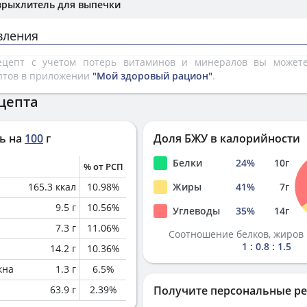
зрыхлитель для выпечки
вления
рецепт с учетом потерь витаминов и минералов вы може
птов в приложении
"Мой здоровый рацион"
.
цепта
ь на
100
г
Доля БЖУ в калорийности
Белки
24
%
10
г
% от РСП
165.3
ккал
10.98
%
Жиры
41
%
7
г
9.5
г
10.56
%
Углеводы
35
%
14
г
7.3
г
11.06
%
Соотношение белков, жиров 
1 : 0.8 : 1.5
14.2
г
10.36
%
кна
1.3
г
6.5
%
63.9
г
2.39
%
Получите персональные р