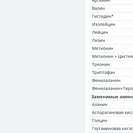
Аргинин*
Валин
Гистидин*
Изолейцин
Лейцин
Лизин
Метионин
Метионин + Цисте
Треонин
Триптофан
Фенилаланин
Фенилаланин+Тиро
Заменимые амин
Аланин
Аспарагиновая кис
Глицин
Глутаминовая кисл