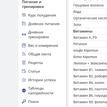
Питание и
Пищевые волокна
тренировки
Вода
Курс похудения
Органические кисл
Дневник питания
Зола
Витамины
Дневник
тренировок
Витамин А, РЭ
Ретинол
Вес и измерения
альфа Каротин
Общая лента
бета Каротин
Рецепты
Лютеин + Зеаксант
Витамин В1, тиамин
Статьи
Витамин В2, рибоф
Истории успеха
Витамин В4, холин
Таблицы
Витамин В5, пантот
калорийности
Витамин В6, пирид
Поиск
Витамин В9, фолаты