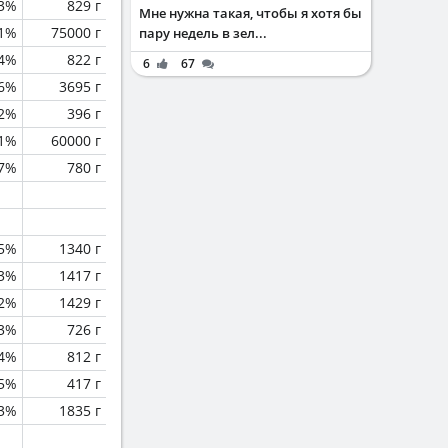
.3%
829 г
Мне нужна такая, чтобы я хотя бы
.1%
75000 г
пару недель в зел...
.4%
822 г
6
67
.6%
3695 г
.2%
396 г
.1%
60000 г
.7%
780 г
.5%
1340 г
.3%
1417 г
.2%
1429 г
.3%
726 г
.4%
812 г
.5%
417 г
.3%
1835 г