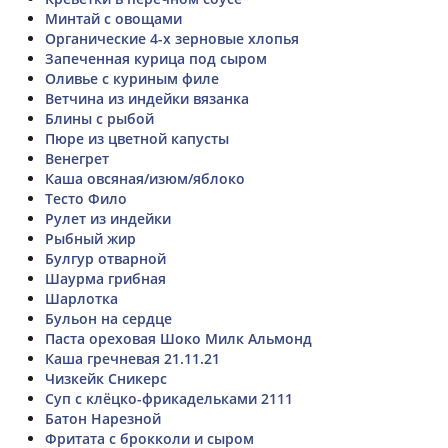
Минтай с овощами
Органические 4-х зерновые хлопья
Запеченная курица под сыром
Оливье с куриным филе
Ветчина из индейки вязанка
Блины с рыбой
Пюре из цветной капусты
Венегрет
Каша овсяная/изюм/яблоко
Тесто Фило
Рулет из индейки
Рыбный жир
Булгур отварной
Шаурма грибная
Шарлотка
Бульон на сердце
Паста ореховая Шоко Милк Альмонд
Каша гречневая 21.11.21
Чизкейк Сникерс
Суп с клёцко-фрикадельками 2111
Батон Нарезной
Фритата с брокколи и сыром