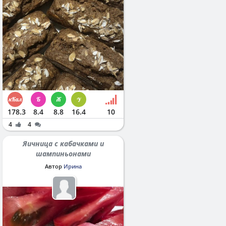
178.3
8.4
8.8
16.4
10
4
4
Яичница с кабачками и
шампиньонами
Автор
Ирина