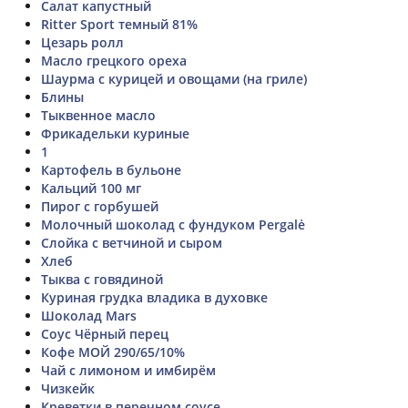
Салат капустный
Ritter Sport темный 81%
Цезарь ролл
Масло грецкого ореха
Шаурма с курицей и овощами (на гриле)
Блины
Тыквенное масло
Фрикадельки куриные
1
Картофель в бульоне
Кальций 100 мг
Пирог с горбушей
Молочный шоколад с фундуком Pergalė
Слойка с ветчиной и сыром
Хлеб
Тыква с говядиной
Куриная грудка владика в духовке
Шоколад Mars
Соус Чёрный перец
Кофе МОЙ 290/65/10%
Чай с лимоном и имбирём
Чизкейк
Креветки в перечном соусе