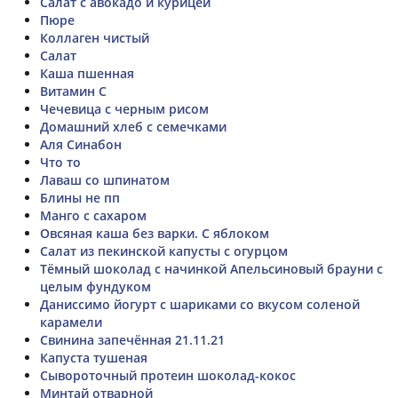
Салат с авокадо и курицей
Пюре
Коллаген чистый
Салат
Каша пшенная
Витамин C
Чечевица с черным рисом
Домашний хлеб с семечками
Аля Синабон
Что то
Лаваш со шпинатом
Блины не пп
Манго с сахаром
Овсяная каша без варки. С яблоком
Салат из пекинской капусты с огурцом
Тёмный шоколад с начинкой Апельсиновый брауни с
целым фундуком
Даниссимо йогурт с шариками со вкусом соленой
карамели
Свинина запечённая 21.11.21
Капуста тушеная
Сывороточный протеин шоколад-кокос
Минтай отварной