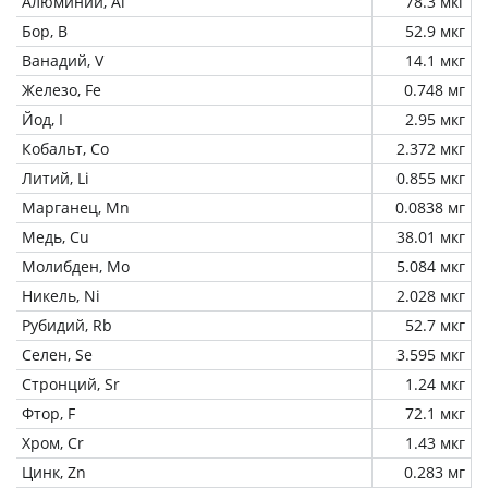
Алюминий, Al
78.3 мкг
Бор, B
52.9 мкг
Ванадий, V
14.1 мкг
Железо, Fe
0.748 мг
Йод, I
2.95 мкг
Кобальт, Co
2.372 мкг
Литий, Li
0.855 мкг
Марганец, Mn
0.0838 мг
Медь, Cu
38.01 мкг
Молибден, Mo
5.084 мкг
Никель, Ni
2.028 мкг
Рубидий, Rb
52.7 мкг
Селен, Se
3.595 мкг
Стронций, Sr
1.24 мкг
Фтор, F
72.1 мкг
Хром, Cr
1.43 мкг
Цинк, Zn
0.283 мг