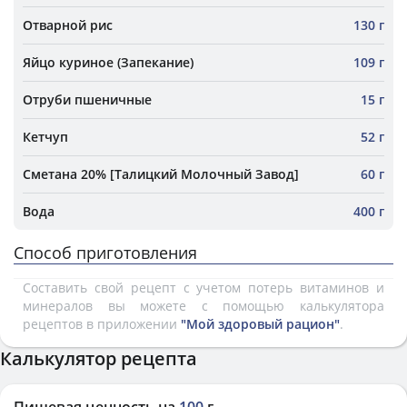
Отварной рис
130 г
Яйцо куриное (Запекание)
109 г
Отруби пшеничные
15 г
Кетчуп
52 г
Сметана 20% [Талицкий Молочный Завод]
60 г
Вода
400 г
Способ приготовления
Составить свой рецепт с учетом потерь витаминов и
минералов вы можете с помощью калькулятора
рецептов в приложении
"Мой здоровый рацион"
.
Калькулятор рецепта