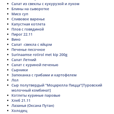
Салат из свеклы с кукурузой и луком
Блины на сыворотке
Мисо суп
Сливовое варенье
Капустная котлета
Плов с говядиной
Пирог 22.11
Вино
Салат -свекла с яйцом
Печенье песочное
Surinaamse rotirol met kip 200g
Салат Летний
Салат с куриной печенью
Сырники
Запеканка с грибами и картофелем
Лол
Сыр полутвердый "Моцарелла Пицца"[Туровский
молочный комбинат]
Котлеты куриные паровые
Хлеб 21.11
Лазанья (Оксана Путан)
Холодец