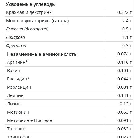
Усвояемые углеводы
Крахмал и декстрины
0.322 г
Моно- и дисахариды (сахара)
2.4 г
Глюкоза (декстроза)
0.5 г
Сахароза
1.1 г
Фруктоза
0.3 г
Незаменимые аминокислоты
0.074 г
Аргинин*
0.116 г
Валин
0.101 г
Гистидин*
0.044 г
Изолейцин
0.081 г
Лейцин
0.141 г
Лизин
0.12 г
Метионин
0.053 г
Метионин + Цистеин
0.091 г
Треонин
0.082 г
Триптофан
0.027 г