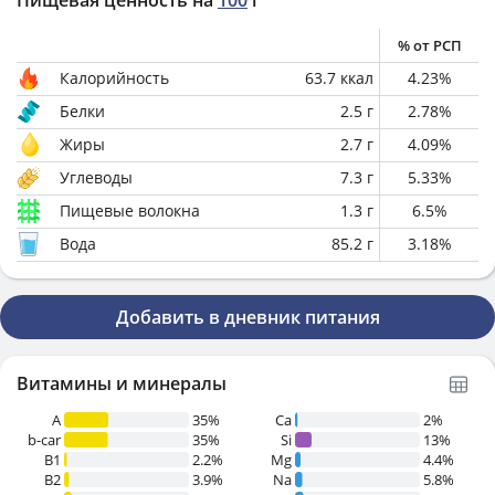
Пищевая ценность на
100
г
% от РСП
Калорийность
63.7
ккал
4.23
%
Белки
2.5
г
2.78
%
Жиры
2.7
г
4.09
%
Углеводы
7.3
г
5.33
%
Пищевые волокна
1.3
г
6.5
%
Вода
85.2
г
3.18
%
Добавить в дневник питания
Витамины и минералы
A
35%
Ca
2%
b-car
35%
Si
13%
В1
2.2%
Mg
4.4%
B2
3.9%
Na
5.8%