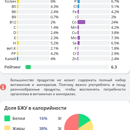
Холин
6%
P
6.7%
B5
4.3%
Cl
5.1%
B6
2.4%
Fe
4.2%
B9
0.7%
I
2%
B12
2%
Co
24%
C
1.4%
Mn
4.2%
D
2.4%
Cu
3.8%
E
2.3%
Mo
7.3%
H
5.2%
Se
6.5%
вит.К
2.1%
F
1.8%
PP
4.2%
Cr
2.9%
Калий
4%
Zn
2.4%
Рейтинг
6.3
Большинство продуктов не может содержать полный набор
витаминов и минералов. Поэтому важно употреблять в пищу
разннообразные продукты, чтобы восполнять потребности
организма в витаминах и минералах.
Доля БЖУ в калорийности
Белки
16
%
3
г
Жиры
38
%
3
г