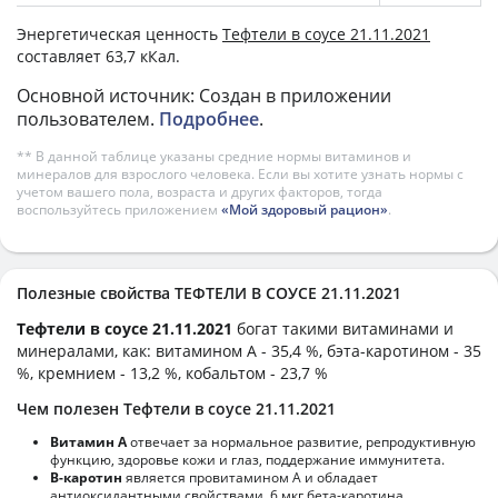
Энергетическая ценность
Тефтели в соусе 21.11.2021
составляет 63,7 кКал.
Основной источник: Создан в приложении
пользователем.
Подробнее
.
** В данной таблице указаны средние нормы витаминов и
минералов для взрослого человека. Если вы хотите узнать нормы с
учетом вашего пола, возраста и других факторов, тогда
воспользуйтесь приложением
«Мой здоровый рацион»
.
Полезные свойства ТЕФТЕЛИ В СОУСЕ 21.11.2021
Тефтели в соусе 21.11.2021
богат такими витаминами и
минералами, как: витамином А - 35,4 %, бэта-каротином - 35
%, кремнием - 13,2 %, кобальтом - 23,7 %
Чем полезен Тефтели в соусе 21.11.2021
Витамин А
отвечает за нормальное развитие, репродуктивную
функцию, здоровье кожи и глаз, поддержание иммунитета.
В-каротин
является провитамином А и обладает
антиоксидантными свойствами. 6 мкг бета-каротина