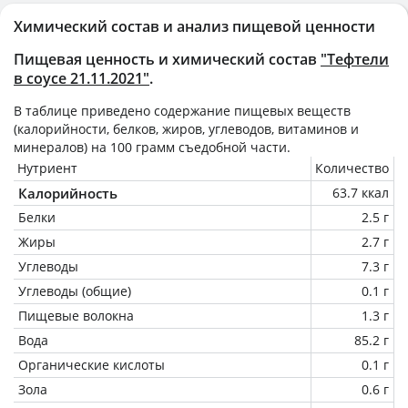
Химический состав и анализ пищевой ценности
Пищевая ценность и химический состав
"Тефтели
в соусе 21.11.2021"
.
В таблице приведено содержание пищевых веществ
(калорийности, белков, жиров, углеводов, витаминов и
минералов) на
100 грамм
съедобной части.
Нутриент
Количество
Калорийность
63.7 ккал
Белки
2.5 г
Жиры
2.7 г
Углеводы
7.3 г
Углеводы (общие)
0.1 г
Пищевые волокна
1.3 г
Вода
85.2 г
Органические кислоты
0.1 г
Зола
0.6 г