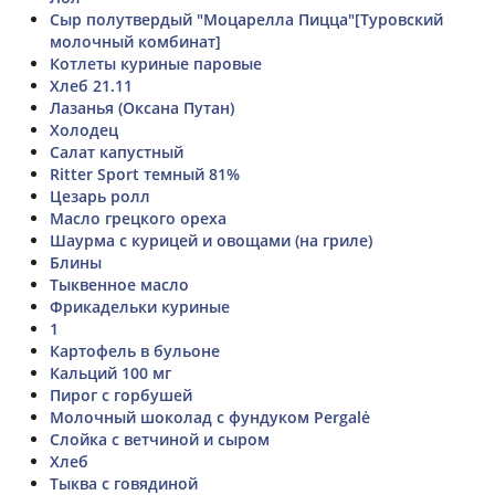
Сыр полутвердый "Моцарелла Пицца"[Туровский
молочный комбинат]
Котлеты куриные паровые
Хлеб 21.11
Лазанья (Оксана Путан)
Холодец
Салат капустный
Ritter Sport темный 81%
Цезарь ролл
Масло грецкого ореха
Шаурма с курицей и овощами (на гриле)
Блины
Тыквенное масло
Фрикадельки куриные
1
Картофель в бульоне
Кальций 100 мг
Пирог с горбушей
Молочный шоколад с фундуком Pergalė
Слойка с ветчиной и сыром
Хлеб
Тыква с говядиной