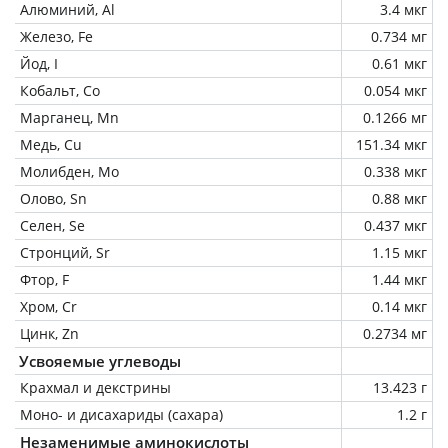
Алюминий, Al
3.4 мкг
Железо, Fe
0.734 мг
Йод, I
0.61 мкг
Кобальт, Co
0.054 мкг
Марганец, Mn
0.1266 мг
Медь, Cu
151.34 мкг
Молибден, Mo
0.338 мкг
Олово, Sn
0.88 мкг
Селен, Se
0.437 мкг
Стронций, Sr
1.15 мкг
Фтор, F
1.44 мкг
Хром, Cr
0.14 мкг
Цинк, Zn
0.2734 мг
Усвояемые углеводы
Крахмал и декстрины
13.423 г
Моно- и дисахариды (сахара)
1.2 г
Незаменимые аминокислоты