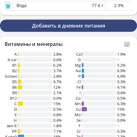
Вода
77.6
г
2.9
%
Добавить в дневник питания
Витамины и минералы
A
2.8%
Ca
1.9%
b-car
0.6%
Si
~
В1
6.2%
Mg
5.2%
B2
3.7%
Na
6.9%
Холин
2.8%
P
6.9%
B5
9.7%
Cl
0.3%
B6
12%
Fe
4.1%
B9
2.1%
I
0.4%
B12
0.9%
Co
0.5%
C
15%
Mn
6.3%
D
0.5%
Cu
15%
E
0.8%
Mo
0.5%
H
0.4%
Se
0.8%
вит.К
1.8%
F
~
PP
7.1%
Cr
0.3%
Калий
18%
Zn
2.3%