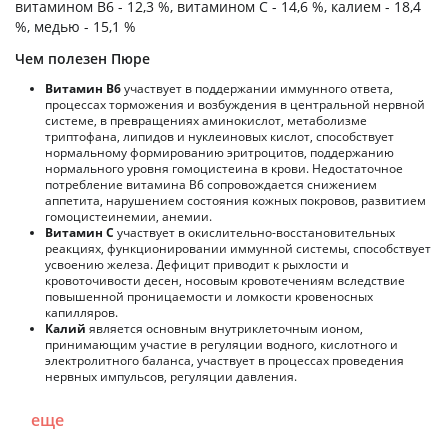
витамином B6 - 12,3 %, витамином C - 14,6 %, калием - 18,4
%, медью - 15,1 %
Чем полезен Пюре
Витамин В6
участвует в поддержании иммунного ответа,
процессах торможения и возбуждения в центральной нервной
системе, в превращениях аминокислот, метаболизме
триптофана, липидов и нуклеиновых кислот, способствует
нормальному формированию эритроцитов, поддержанию
нормального уровня гомоцистеина в крови. Недостаточное
потребление витамина В6 сопровождается снижением
аппетита, нарушением состояния кожных покровов, развитием
гомоцистеинемии, анемии.
Витамин С
участвует в окислительно-восстановительных
реакциях, функционировании иммунной системы, способствует
усвоению железа. Дефицит приводит к рыхлости и
кровоточивости десен, носовым кровотечениям вследствие
повышенной проницаемости и ломкости кровеносных
капилляров.
Калий
является основным внутриклеточным ионом,
принимающим участие в регуляции водного, кислотного и
электролитного баланса, участвует в процессах проведения
нервных импульсов, регуляции давления.
еще