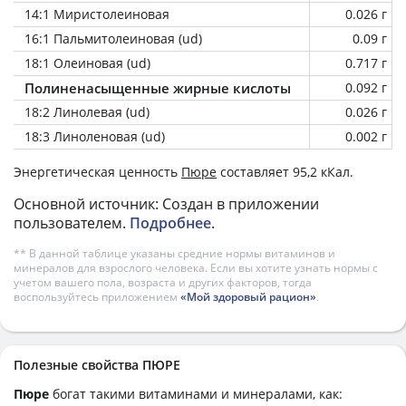
14:1 Миристолеиновая
0.026 г
16:1 Пальмитолеиновая (ud)
0.09 г
18:1 Олеиновая (ud)
0.717 г
Полиненасыщенные жирные кислоты
0.092 г
18:2 Линолевая (ud)
0.026 г
18:3 Линоленовая (ud)
0.002 г
Энергетическая ценность
Пюре
составляет 95,2 кКал.
Основной источник: Создан в приложении
пользователем.
Подробнее
.
** В данной таблице указаны средние нормы витаминов и
минералов для взрослого человека. Если вы хотите узнать нормы с
учетом вашего пола, возраста и других факторов, тогда
воспользуйтесь приложением
«Мой здоровый рацион»
.
Полезные свойства ПЮРЕ
Пюре
богат такими витаминами и минералами, как: