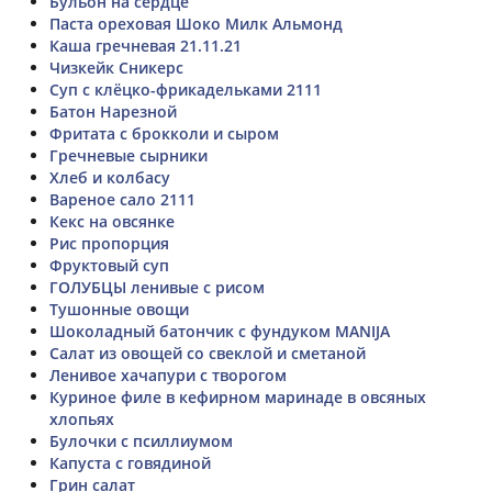
Бульон на сердце
Паста ореховая Шоко Милк Альмонд
Каша гречневая 21.11.21
Чизкейк Сникерс
Суп с клёцко-фрикадельками 2111
Батон Нарезной
Фритата с брокколи и сыром
Гречневые сырники
Хлеб и колбасу
Вареное сало 2111
Кекс на овсянке
Рис пропорция
Фруктовый суп
ГОЛУБЦЫ ленивые с рисом
Тушонные овощи
Шоколадный батончик с фундуком MANIJA
Салат из овощей со свеклой и сметаной
Ленивое хачапури с творогом
Куриное филе в кефирном маринаде в овсяных
хлопьях
Булочки с псиллиумом
Капуста с говядиной
Грин салат