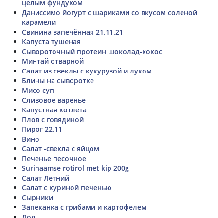
целым фундуком
Даниссимо йогурт с шариками со вкусом соленой
карамели
Свинина запечённая 21.11.21
Капуста тушеная
Сывороточный протеин шоколад-кокос
Минтай отварной
Салат из свеклы с кукурузой и луком
Блины на сыворотке
Мисо суп
Сливовое варенье
Капустная котлета
Плов с говядиной
Пирог 22.11
Вино
Салат -свекла с яйцом
Печенье песочное
Surinaamse rotirol met kip 200g
Салат Летний
Салат с куриной печенью
Сырники
Запеканка с грибами и картофелем
Лол