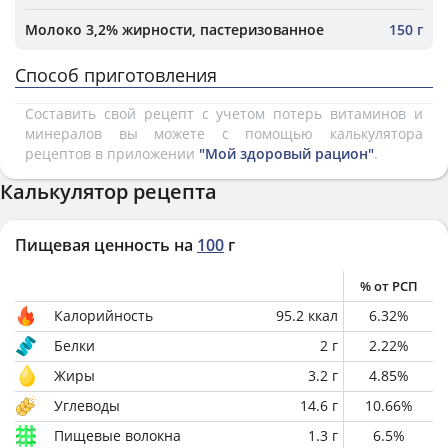
Молоко 3,2% жирности, пастеризованное
150 г
Способ приготовления
Составить свой рецепт с учетом потерь витаминов и
минералов вы можете с помощью калькулятора
рецептов в приложении
"Мой здоровый рацион"
.
Калькулятор рецепта
Пищевая ценность на
100
г
% от РСП
Калорийность
95.2
ккал
6.32
%
Белки
2
г
2.22
%
Жиры
3.2
г
4.85
%
Углеводы
14.6
г
10.66
%
Пищевые волокна
1.3
г
6.5
%