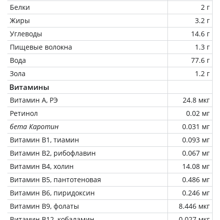
Белки
2 г
Жиры
3.2 г
Углеводы
14.6 г
Пищевые волокна
1.3 г
Вода
77.6 г
Зола
1.2 г
Витамины
Витамин А, РЭ
24.8 мкг
Ретинол
0.02 мг
бета Каротин
0.031 мг
Витамин В1, тиамин
0.093 мг
Витамин В2, рибофлавин
0.067 мг
Витамин В4, холин
14.08 мг
Витамин В5, пантотеновая
0.486 мг
Витамин В6, пиридоксин
0.246 мг
Витамин В9, фолаты
8.446 мкг
Витамин В12, кобаламин
0.027 мкг