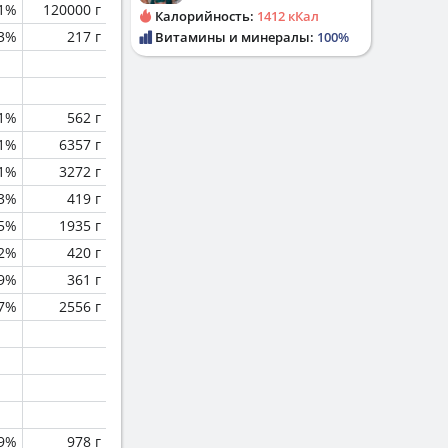
.1%
120000 г
Калорийность:
1412 кКал
.3%
217 г
Витамины и минералы:
100%
.1%
562 г
.1%
6357 г
.1%
3272 г
.3%
419 г
.5%
1935 г
.2%
420 г
.9%
361 г
.7%
2556 г
.9%
978 г