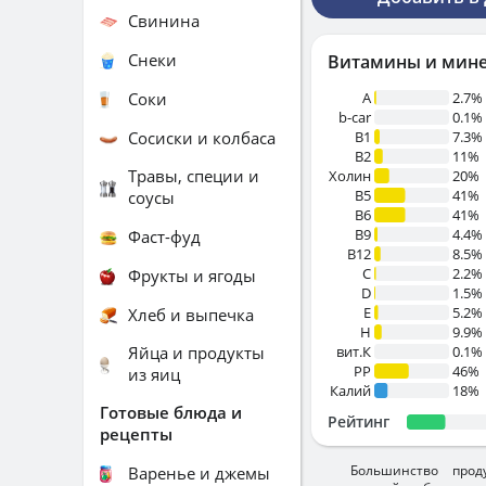
Свинина
Снеки
Витамины и мин
Соки
A
2.7%
b-car
0.1%
Сосиски и колбаса
В1
7.3%
B2
11%
Травы, специи и
Холин
20%
B5
41%
соусы
B6
41%
B9
4.4%
Фаст-фуд
B12
8.5%
C
2.2%
Фрукты и ягоды
D
1.5%
E
5.2%
Хлеб и выпечка
H
9.9%
Яйца и продукты
вит.К
0.1%
PP
46%
из яиц
Калий
18%
Готовые блюда и
Рейтинг
рецепты
Большинство прод
Варенье и джемы