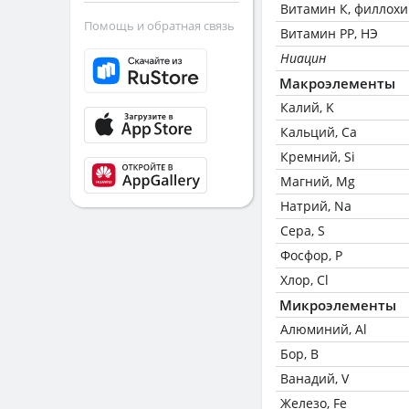
Витамин К, филлох
Помощь и обратная связь
Витамин РР, НЭ
Ниацин
Макроэлементы
Калий, K
Кальций, Ca
Кремний, Si
Магний, Mg
Натрий, Na
Сера, S
Фосфор, P
Хлор, Cl
Микроэлементы
Алюминий, Al
Бор, B
Ванадий, V
Железо, Fe