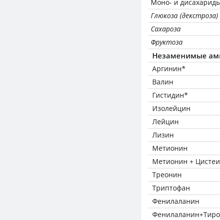
Моно- и дисахариды
Глюкоза (декстроза)
Сахароза
Фруктоза
Незаменимые ам
Аргинин*
Валин
Гистидин*
Изолейцин
Лейцин
Лизин
Метионин
Метионин + Цисте
Треонин
Триптофан
Фенилаланин
Фенилаланин+Тиро