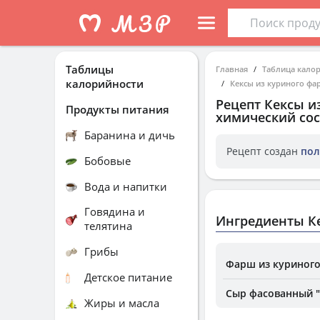
Таблицы
Главная
Таблица кало
калорийности
Кексы из куриного фар
Рецепт
Кексы из
Продукты питания
химический сос
Баранина и дичь
Рецепт создан
пол
Бобовые
Вода и напитки
Говядина и
Ингредиенты Ке
телятина
Грибы
Фарш из куриного
Детское питание
Сыр фасованный "
Жиры и масла