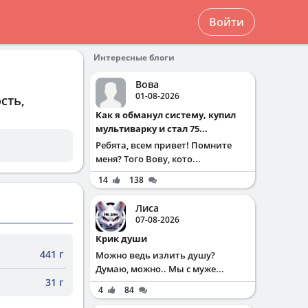
Войти
Интересные блоги
Вова
01-08-2026
сть,
Как я обманул систему, купил
мультиварку и стал 75...
Ребята, всем привет! Помните
меня? Того Вову, кото...
14
138
Лиса
07-08-2026
Крик души
441 г
Можно ведь излить душу?
Думаю, можно.. Мы с муже...
31 г
4
84