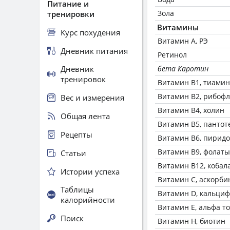
Питание и
Зола
тренировки
Витамины
Курс похудения
Витамин А, РЭ
Дневник питания
Ретинол
Дневник
бета Каротин
тренировок
Витамин В1, тиамин
Витамин В2, рибоф
Вес и измерения
Витамин В4, холин
Общая лента
Витамин В5, пантот
Рецепты
Витамин В6, пирид
Витамин В9, фолаты
Статьи
Витамин В12, кобал
Истории успеха
Витамин C, аскорби
Таблицы
Витамин D, кальци
калорийности
Витамин Е, альфа т
Поиск
Витамин Н, биотин