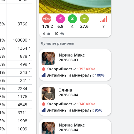
.8%
3766 г
178.2
6.8
4
27.6
7
4
10
.1%
100000 г
Лучшие рационы
5%
1364 г
Ирина Макс
.8%
878 г
2026-08-03
.6%
499 г
Калорийность:
1393 кКал
.1%
243 г
Витамины и минералы:
100%
.3%
241 г
3%
2284 г
Элина
2026-08-04
.8%
1176 г
Калорийность:
1340 кКал
.5%
4545 г
Витамины и минералы:
95%
1%
6711 г
.5%
1908 г
Ирина Макс
.7%
1009 г
2026-08-04