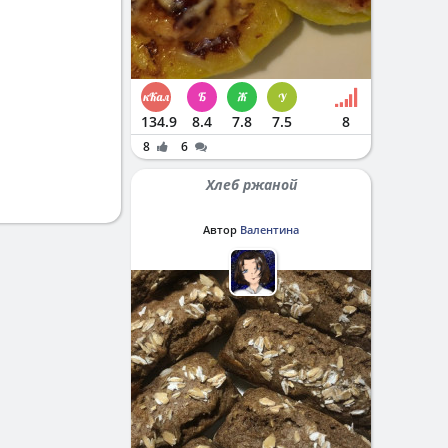
134.9
8.4
7.8
7.5
8
8
6
Хлеб ржаной
Автор
Валентина