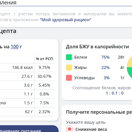
вления
рецепт с учетом потерь витаминов и минералов вы може
птов в приложении
"Мой здоровый рацион"
.
цепта
ь на
100
г
Доля БЖУ в калорийности
Белки
75
%
28
г
% от РСП
146.8
ккал
9.75
%
Жиры
22
%
4
г
27.6
г
30.67
%
Углеводы
3
%
1
г
3.6
г
5.45
%
Соотношение белков, жиров 
1 : 0.1 : 0
1.1
г
0.8
%
кна
1.5
г
7.5
%
62
г
2.32
%
Получите персональные р
Укажите вашу цель
Снижение веса
 дневник питания