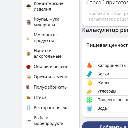
Способ пригото
Кондитерские
изделия
Составить свой 
Крупы, мука,
калькулятора реце
макароны
Калькулятор ре
Молочные
продукты
Пищевая ценност
Напитки
алкогольные
Калорийность
Овощи и зелень
Белки
Орехи и семена
Жиры
Полуфабрикаты
Углеводы
Птица
Пищевые воло
Ресторанная еда
Вода
Рыба и
морепродукты
Добавить в