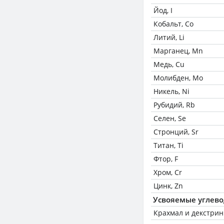
Йод, I
Кобальт, Co
Литий, Li
Марганец, Mn
Медь, Cu
Молибден, Mo
Никель, Ni
Рубидий, Rb
Селен, Se
Стронций, Sr
Титан, Ti
Фтор, F
Хром, Cr
Цинк, Zn
Усвояемые углев
Крахмал и декстри