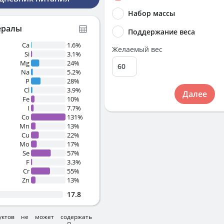
Набор массы
ералы
Поддержание веса
Ca
1.6%
Желаемый вес
Si
3.1%
Mg
24%
Na
5.2%
P
28%
Cl
3.9%
Далее
Fe
10%
I
7.7%
Co
131%
Mn
13%
Cu
22%
Mo
17%
Se
57%
F
3.3%
Cr
55%
Zn
13%
17.8
уктов не может содержать