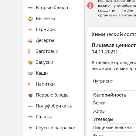
полный набор вита
важно употребля
Вторые блюда
продукты, чтобы
организма в витами
Выпечка
Гарниры
Химический сост
Десерты
Пищевая ценност
Заготовки
14.11.2021)"
.
Закуски
В таблице приведено
витаминов и минера
Каши
Нутриент
Напитки
Первые блюда
Калорийность
Белки
Полуфабрикаты
Жиры
Салаты
Углеводы
Соусы и заправки
Пищевые волокна
Вода