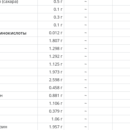
 (сахара)
0.5 г
~
0.1 г
~
0.3 г
~
0.1 г
~
инокислоты
0.012 г
~
1.807 г
~
1.298 г
~
1.292 г
~
1.125 г
~
1.973 г
~
2.598 г
~
0.458 г
~
ин
0.881 г
~
1.106 г
~
0.379 г
~
1.06 г
~
зин
1.957 г
~