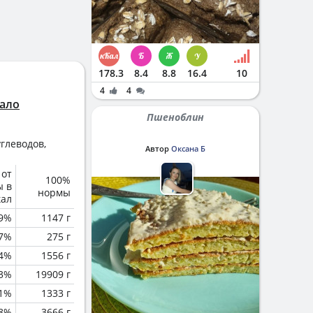
178.3
8.4
8.8
16.4
10
4
4
чало
Пшеноблин
глеводов,
Автор
Оксана Б
 от
100%
ы в
нормы
кал
.9%
1147 г
.7%
275 г
.4%
1556 г
.3%
19909 г
.1%
1333 г
.8%
3666 г