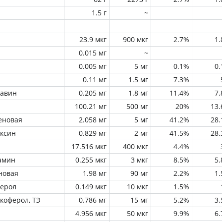
1.5 г
~
23.9 мкг
900 мкг
2.7%
1
0.015 мг
~
0.005 мг
5 мг
0.1%
0
0.11 мг
1.5 мг
7.3%
лавин
0.205 мг
1.8 мг
11.4%
7
100.21 мг
500 мг
20%
13
еновая
2.058 мг
5 мг
41.2%
28
оксин
0.829 мг
2 мг
41.5%
28
17.516 мкг
400 мкг
4.4%
амин
0.255 мкг
3 мкг
8.5%
5
новая
1.98 мг
90 мг
2.2%
1
ферол
0.149 мкг
10 мкг
1.5%
окоферол, ТЭ
0.786 мг
15 мг
5.2%
3
4.956 мкг
50 мкг
9.9%
6