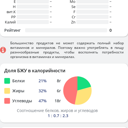
E
~
Mo
~
H
~
Se
~
вит.К
~
F
~
PP
~
Cr
~
Калий
~
Zn
~
Рейтинг
0
Большинство продуктов не может содержать полный набор
витаминов и минералов. Поэтому важно употреблять в пищу
разннообразные продукты, чтобы восполнять потребности
организма в витаминах и минералах.
Доля БЖУ в калорийности
Белки
21
%
8
г
Жиры
32
%
6
г
Углеводы
47
%
18
г
Соотношение белков, жиров и углеводов
1 : 0.7 : 2.3