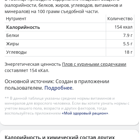
(калорийности, белков, жиров, углеводов, витаминов и
минералов) на
100 грамм
съедобной части.
Нутриент
Количество
Калорийность
154 ккал
Белки
7.9 г
Жиры
5.5 г
Углеводы
18 г
Энергетическая ценность
Плов с куриными сердечками
составляет 154 кКал.
Основной источник: Создан в приложении
пользователем.
Подробнее
.
** В данной таблице указаны средние нормы витаминов и
минералов для взрослого человека. Если вы хотите узнать нормы с
учетом вашего пола, возраста и других факторов, тогда
воспользуйтесь приложением
«Мой здоровый рацион»
.
Калорийность и химический состав других