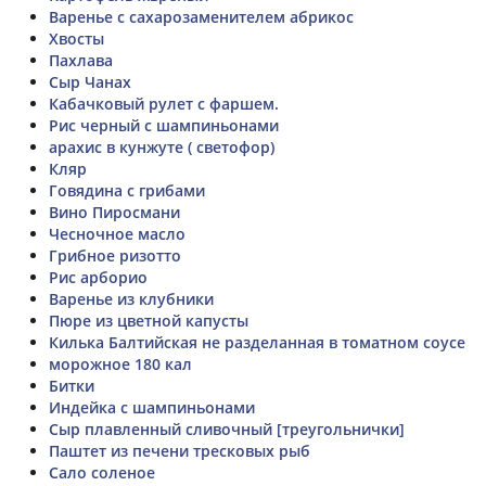
Варенье с сахарозаменителем абрикос
Хвосты
Пахлава
Сыр Чанах
Кабачковый рулет с фаршем.
Рис черный с шампиньонами
арахис в кунжуте ( светофор)
Кляр
Говядина с грибами
Вино Пиросмани
Чесночное масло
Грибное ризотто
Рис арборио
Варенье из клубники
Пюре из цветной капусты
Килька Балтийская не разделанная в томатном соусе
морожное 180 кал
Битки
Индейка с шампиньонами
Сыр плавленный сливочный [треугольнички]
Паштет из печени тресковых рыб
Сало соленое