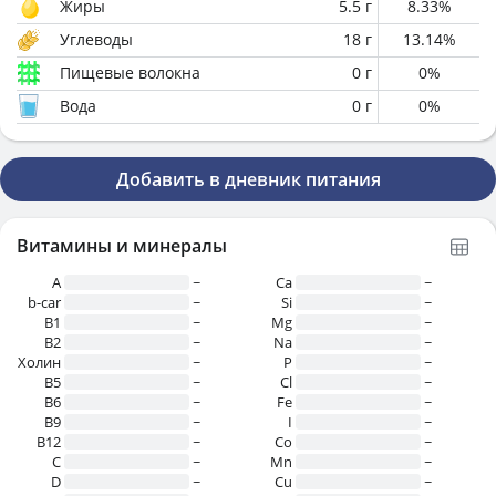
Жиры
5.5
г
8.33
%
Углеводы
18
г
13.14
%
Пищевые волокна
0
г
0
%
Вода
0
г
0
%
Добавить в дневник питания
Витамины и минералы
A
~
Ca
~
b-car
~
Si
~
В1
~
Mg
~
B2
~
Na
~
Холин
~
P
~
B5
~
Cl
~
B6
~
Fe
~
B9
~
I
~
B12
~
Co
~
C
~
Mn
~
D
~
Cu
~