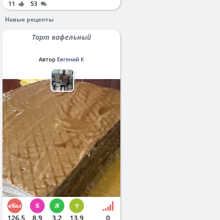
11
53
Новые рецепты
Торт вафельный
Автор
Евгений К
126.5
8.9
3.2
13.9
0