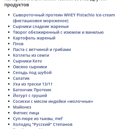
продуктов
Сывороточный протеин WHEY Pistachio Ice-cream
(фисташковое мороженое)
Сырники сладкие жареные
Творог обезжиренный с изюмом и ванилью
Картофель жареный
Плов
Паста с ветчиной и грибами
Котлеты из семги
Сырники Кето
Овсяно сырники
Сельдь под шубой
Салатик
Уха из трески 13/11
Батончик Протеин
Йогурт с грушей
Сосиски с мясом индейки «молочные»
Майонез
Фитнес пица
Суп-пюре из тыквы, mef
Холодец "Русский" Степанов