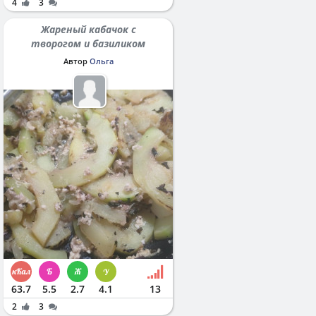
4
3
Жареный кабачок с
творогом и базиликом
Автор
Ольга
63.7
5.5
2.7
4.1
13
2
3