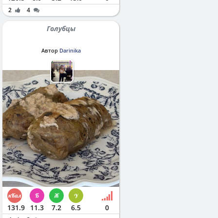
2
4
Голубцы
Автор
Darinika
131.9
11.3
7.2
6.5
0