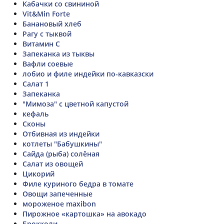
Кабачки со свининой
Vit&Min Forte
Банановый хлеб
Рагу с тыквой
Витамин С
Запеканка из тыквы
Вафли соевые
лобио и филе индейки по-кавказски
Салат 1
Запеканка
"Мимоза" с цветной капустой
кефаль
Сконы
Отбивная из индейки
котлеты "Бабушкины"
Сайда (рыба) солёная
Салат из овощей
Цикорий
Филе куриного бедра в томате
Овощи запеченные
мороженое maxibon
Пирожное «картошка» на авокадо
Брокколи