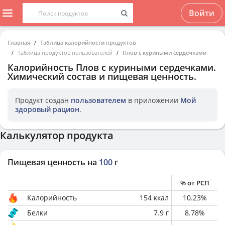
Войти
Главная
Таблица калорийности продуктов
Таблица продуктов пользователей
Плов с куриными сердечками
Калорийность
Плов с куриными сердечками
.
Химический состав и пищевая ценность.
Продукт создан
пользователем
в приложении
Мой
здоровый рацион
.
Калькулятор продукта
Пищевая ценность на
100
г
% от РСП
Калорийность
154
ккал
10.23
%
Белки
7.9
г
8.78
%