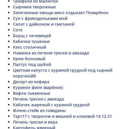
Трюфели из Малютки
Сырники творожные
Запеченные овощи мясо отдыхает Поварёнок
Суп с фрикадельками мой
Салат с дайконом и сметаной
Соте
Борщ с чечевицей
Кабачки тушеные
Кекс столичный
Намазка из печени трески и авокадо
Крем белковый
Палтус под шубой
Цветная капуста с куриной грудкой под сырной
корочкойй
Десерт из кефира
Куриное филе (варёное)
Вафли тыквенные
Печень трески с авокадо
Кабачек жареный с куриной грудкой
Фленк-стейк из говядины
Тарт17 с творогом и вишней и клюквой 14.12.21
Печень трески и икра
Картофель жвреный