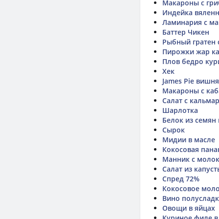
Макароны с гр
Индейка вяленн
Ламинария с м
Баттер Чикен
Рыбный гратен 
Пирожки жар ка
Плов бедро кур
Хек
James Pie вишня
Макароны с ка
Салат с кальма
Шарлотка
Белок из семян
Сырок
Мидии в масле
Кокосовая пана
Манник с моло
Салат из капуст
Спред 72%
Кокосовое мол
Вино полусладк
Овощи в яйцах
Куриное филе в