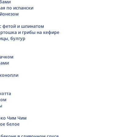
ибами
ая по испански
айонезом
с фетой и шпинатом
ртошка и грибы на кефире
ицы, булгур
бачком
рами
 конопли
котта
ком
ы
око Чим Чим
ое белое
 беконе в сливочном соусе