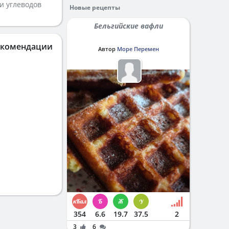
и углеводов
Новые рецепты
Бельгийские вафли
екомендации
Автор
Море Перемен
354
6.6
19.7
37.5
2
3
6