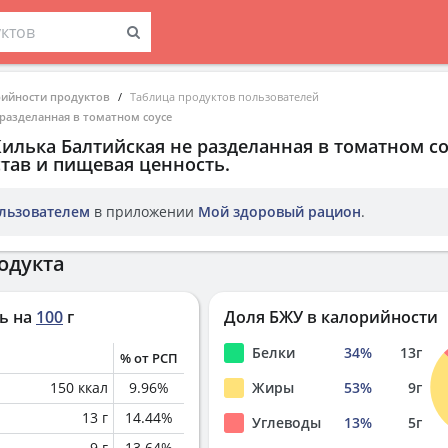
рийности продуктов
Таблица продуктов пользователей
 разделанная в томатном соусе
илька Балтийская не разделанная в томатном с
тав и пищевая ценность.
льзователем
в приложении
Мой здоровый рацион
.
одукта
ь на
100
г
Доля БЖУ в калорийности
Белки
34
%
13
г
% от РСП
150
ккал
9.96
%
Жиры
53
%
9
г
13
г
14.44
%
Углеводы
13
%
5
г
9
г
13.64
%