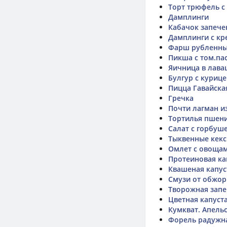
Торт трюфель с
Дамплинги
Кабачок запече
Дамплинги с кр
Фарш рубленны
Пикша с том.па
Яичница в лава
Булгур с куриц
Пицца Гавайска
Гречка
Почти лагман и
Тортилья пшени
Салат с горбуш
Тыквенные кекс
Омлет с овоща
Протеиновая к
Квашеная капус
Смузи от обжор
Творожная запе
Цветная капуст
Кумкват. Апель
Форель радужна