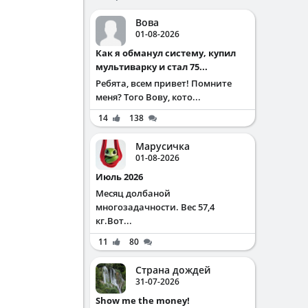
Вова
01-08-2026
Как я обманул систему, купил
мультиварку и стал 75...
Ребята, всем привет! Помните
меня? Того Вову, кото...
14
138
Марусичка
01-08-2026
Июль 2026
Месяц долбаной
многозадачности. Вес 57,4
кг.Вот...
11
80
Страна дождей
31-07-2026
Show me the money!