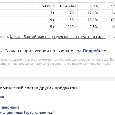
150 ккал
1684 ккал
8.9%
5
13 г
76 г
17.1%
11
9 г
56 г
16.1%
10
5 г
219 г
2.3%
1
ность
Килька Балтийская не разделанная в томатном соусе
сост
к: Создан в приложении пользователем.
Подробнее
.
азаны средние нормы витаминов и минералов для взрослого человека. Есл
вашего пола, возраста и других факторов, тогда воспользуйтесь приложен
имический состав других продуктов
ал
пиньонами
 сливочный [треугольнички]