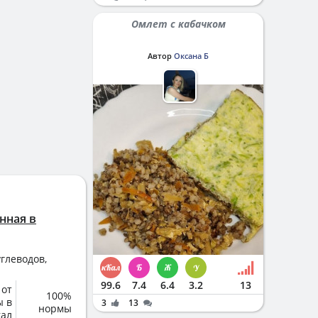
Омлет с кабачком
Автор
Оксана Б
нная в
глеводов,
99.6
7.4
6.4
3.2
13
 от
100%
ы в
3
13
нормы
кал