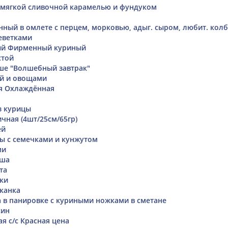
 мягкой сливочной карамелью и фундуком
нный в омлете с перцем, морковью, адыг. сыром, любит. кол
еветками
й Фирменный куриный
стой
ше "Волшебный завтрак"
ей и овощами
я Охлаждённая
з курицы
чная (4шт/25см/65гр)
ей
ы с семечками и кунжутом
ми
аша
та
ки
канка
а в панировке с куриными ножками в сметане
син
я с/с Красная цена