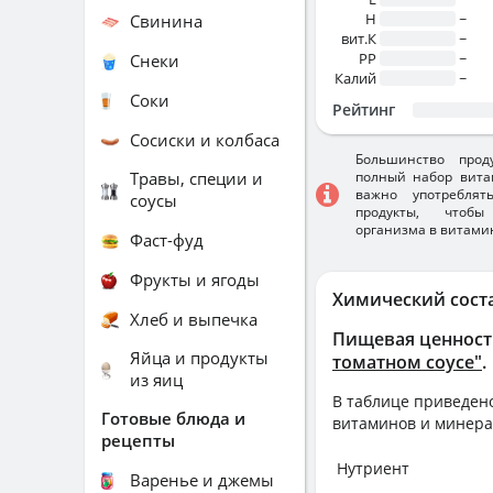
H
~
Свинина
вит.К
~
PP
~
Снеки
Калий
~
Соки
Рейтинг
Сосиски и колбаса
Большинство прод
Травы, специи и
полный набор вита
важно употребля
соусы
продукты, чтобы
организма в витами
Фаст-фуд
Фрукты и ягоды
Химический сост
Хлеб и выпечка
Пищевая ценност
Яйца и продукты
томатном соусе"
.
из яиц
В таблице приведено
Готовые блюда и
витаминов и минера
рецепты
Нутриент
Варенье и джемы