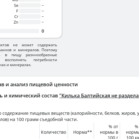
Se
~
F
~
Cr
~
Zn
~
0
уктов не может содержать
минов и минералов. Поэтому
ть в пищу разннообразные
 восполнять потребности
нах и минералах.
ав и анализ пищевой ценности
ь и химический состав
"Килька Балтийская не раздела
 содержание пищевых веществ (калорийности, белков, жиров, у
лов) на
100 грамм
съедобной части.
% от
%
Количество
Норма**
нормы в
норм
100 г
100 к