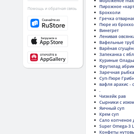
мороженое max
Пирожное «карт
Помощь и обратная связь
Брокколи
Гречка отварна
Пюре из брокк
Винегрет
Ленивая овсянк
Вафельные труб
Варёная сгущён
Запеканка с яб
Куриные Оладь
Фрутилад абрик
Заречная рыбк
Суп-Пюре Гриб
вафля арахис -
.
Чизкейк рав
Сырники с изю
Яичный суп
Крем суп
Сало копченое
Super Omega-3 L
Конфеты нутов