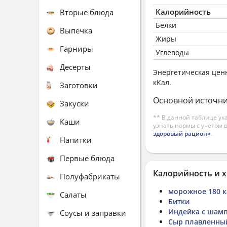
Калорийность
Вторые блюда
Белки
Выпечка
Жиры
Гарниры
Углеводы
Десерты
Энергетическая цен
кКал.
Заготовки
Основной источни
Закуски
** В данной таблице ук
Каши
узнать нормы с учетом 
здоровый рацион»
.
Напитки
Первые блюда
Калорийность и х
Полуфабрикаты
морожное 180 к
Салаты
Битки
Индейка с шам
Соусы и заправки
Сыр плавленный