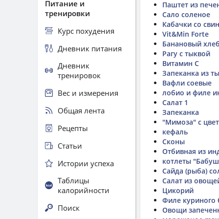
Питание и
Паштет из пече
тренировки
Сало соленое
Кабачки со сви
Курс похудения
Vit&Min Forte
Банановый хле
Дневник питания
Рагу с тыквой
Витамин С
Дневник
Запеканка из т
тренировок
Вафли соевые
Вес и измерения
лобио и филе и
Салат 1
Общая лента
Запеканка
"Мимоза" с цве
Рецепты
кефаль
Сконы
Статьи
Отбивная из ин
котлеты "Бабу
Истории успеха
Сайда (рыба) со
Таблицы
Салат из овоще
калорийности
Цикорий
Филе куриного 
Поиск
Овощи запечен