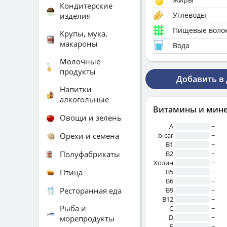
Кондитерские
Углеводы
изделия
Пищевые воло
Крупы, мука,
макароны
Вода
Молочные
продукты
Добавить в
Напитки
алкогольные
Витамины и мин
Овощи и зелень
A
~
Орехи и семена
b-car
~
В1
~
Полуфабрикаты
B2
~
Холин
~
Птица
B5
~
B6
~
Ресторанная еда
B9
~
B12
~
Рыба и
C
~
D
~
морепродукты
E
~