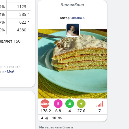
Пшеноблин
.9%
1123 г
.4%
585 г
Автор
Оксана Б
.7%
622 г
.5%
4380 г
авляет 150
и вы хотите
ием
«Мой
178.2
6.8
4
27.6
7
4
10
Интересные блоги