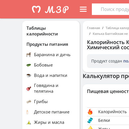
Таблицы
Главная
Таблица кало
калорийности
Килька Балтийская не
Калорийность
К
Продукты питания
Химический сос
Баранина и дичь
Продукт создан
по
Бобовые
Калькулятор пр
Вода и напитки
Говядина и
телятина
Пищевая ценност
Грибы
Детское питание
Калорийность
Белки
Жиры и масла
Жиры