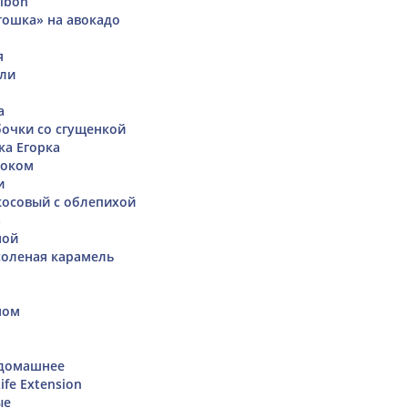
ibon
ошка» на авокадо
я
оли
а
очки со сгущенкой
ка Егорка
локом
и
осовый с облепихой
а
ной
 соленая карамель
мом
 домашнее
ife Extension
ые