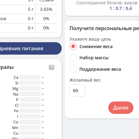
Соотношение белков, жиров 
1 : 0.7 : 0.4
5
г
3.65
%
кна
0
г
0
%
0
г
0
%
Получите персональные р
Укажите вашу цель
Снижение веса
 дневник питания
Набор массы
ералы
Поддержание веса
Ca
~
Желаемый вес
Si
~
Mg
~
Na
~
P
~
Cl
~
Далее
Fe
~
I
~
Co
~
Mn
~
Cu
~
Mo
~