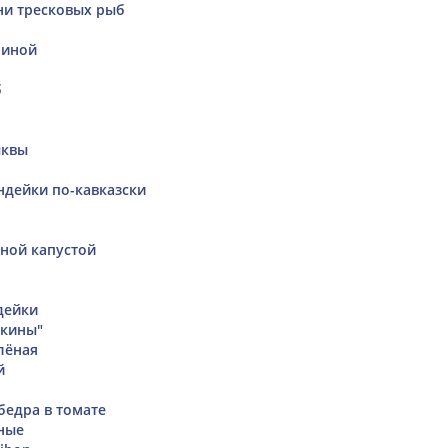
ни тресковых рыб
ниной
б
ыквы
ндейки по-кавказски
тной капустой
дейки
шкины"
лёная
й
бедра в томате
ные