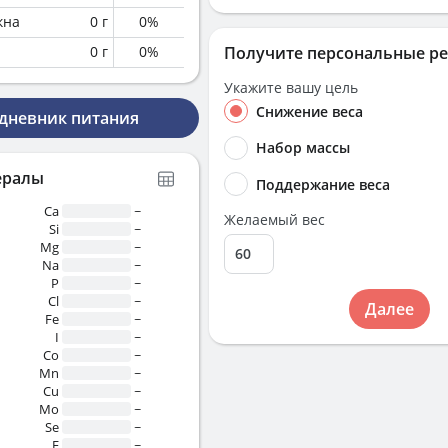
кна
0
г
0
%
0
г
0
%
Получите персональные р
Укажите вашу цель
Снижение веса
 дневник питания
Набор массы
ералы
Поддержание веса
Ca
~
Желаемый вес
Si
~
Mg
~
Na
~
P
~
Cl
~
Далее
Fe
~
I
~
Co
~
Mn
~
Cu
~
Mo
~
Se
~
F
~