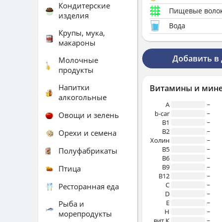
Кондитерские
Пищевые воло
изделия
Вода
Крупы, мука,
макароны
Добавить в
Молочные
продукты
Напитки
Витамины и мин
алкогольные
A
~
b-car
~
Овощи и зелень
В1
~
B2
~
Орехи и семена
Холин
~
B5
~
Полуфабрикаты
B6
~
B9
~
Птица
B12
~
C
~
Ресторанная еда
D
~
E
~
Рыба и
H
~
морепродукты
вит.К
~