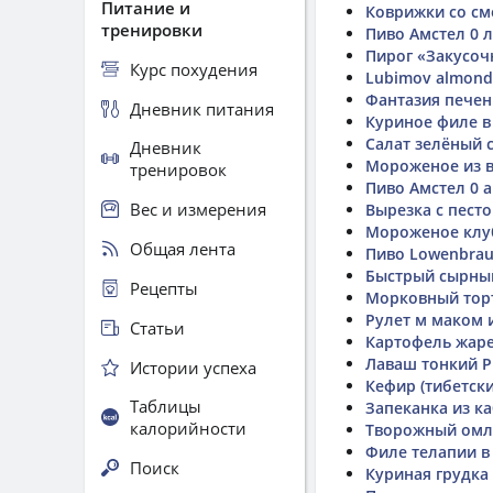
Питание и
Коврижки со с
тренировки
Пиво Амстел 0 
Пирог «Закусо
Курс похудения
Lubimov almond
Фантазия печен
Дневник питания
Куриное филе в
Салат зелёный 
Дневник
Мороженое из 
тренировок
Пиво Амстел 0 
Вес и измерения
Вырезка с пест
Мороженое клу
Общая лента
Пиво Lowenbrau
Быстрый сырный
Рецепты
Морковный тор
Рулет м маком
Статьи
Картофель жаре
Лаваш тонкий Р
Истории успеха
Кефир (тибетск
Таблицы
Запеканка из к
калорийности
Творожный омл
Филе телапии в
Поиск
Куриная грудка