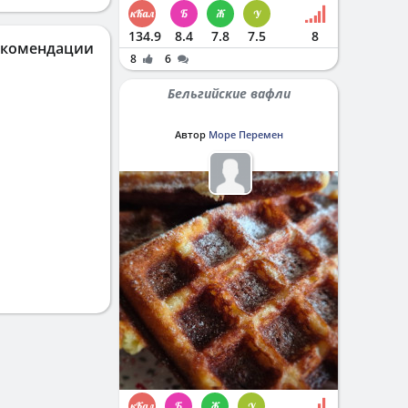
134.9
8.4
7.8
7.5
8
екомендации
8
6
Бельгийские вафли
Автор
Море Перемен