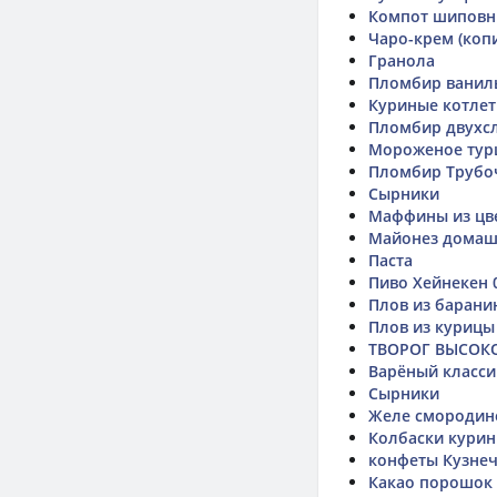
Компот шиповн
Чаро-крем (коп
Гранола
Пломбир ванил
Куриные котле
Пломбир двухс
Мороженое тур
Пломбир Трубо
Сырники
Маффины из цв
Майонез дома
Паста
Пиво Хейнекен 
Плов из барани
Плов из курицы
ТВОРОГ ВЫСОК
Варёный класси
Сырники
Желе смородин
Колбаски курин
конфеты Кузне
Какао порошок