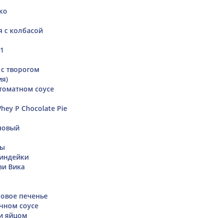
ко
я с колбасой
а
21
 с творогом
ия)
томатном соусе
ey P Chocolate Pie
новый
ты
 индейки
зи Вика
овое печенье
очном соусе
 и яйцом