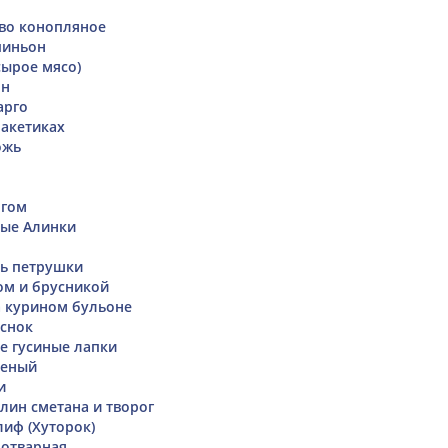
во конопляное
пиньон
сырое мясо)
он
арго
пакетиках
ожь
огом
ные Алинки
нь петрушки
гом и брусникой
 курином бульоне
снок
е гусиные лапки
леный
и
лин сметана и творог
иф (Хуторок)
 отварная