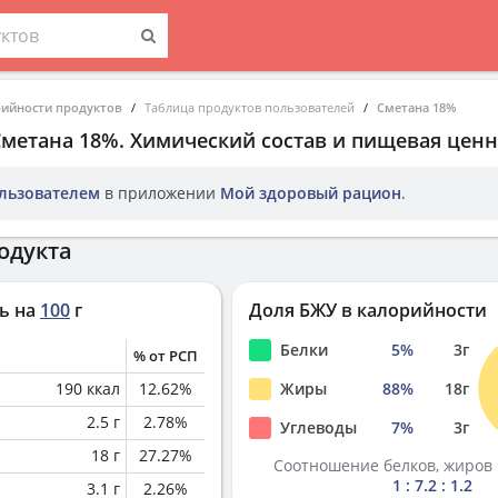
рийности продуктов
Таблица продуктов пользователей
Сметана 18%
Сметана 18%
. Химический состав и пищевая ценн
льзователем
в приложении
Мой здоровый рацион
.
одукта
ь на
100
г
Доля БЖУ в калорийности
Белки
5
%
3
г
% от РСП
190
ккал
12.62
%
Жиры
88
%
18
г
2.5
г
2.78
%
Углеводы
7
%
3
г
18
г
27.27
%
Соотношение белков, жиров 
1 : 7.2 : 1.2
3.1
г
2.26
%