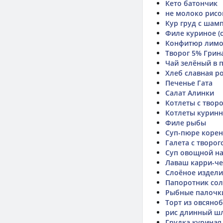
Кето батончик
не молоко рисо
Кур груд с шам
Филе куриное (
Конфитюр лим
Творог 5% Грин
Чай зелёный в 
Хлеб славная р
Печенье Гата
Салат Алинки
Котлеты с твор
Котлеты курин
Филе рыбы
Суп-пюре коре
Галета с творо
Суп овощной на
Лаваш карри-че
Слоёное издели
Папоротник со
Рыбные палочк
Торт из овсяноб
рис длинный шл
Грудка куриная