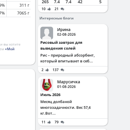
265
7.4
7.4
42
5
.9%
311 г
10
21
.7%
7065 г
Интересные блоги
Ирина
02-08-2026
Рисовый завтрак для
и вы хотите
выведения солей
ием
«Мой
Рис – природный абсорбент,
который впитывает в себ...
2
137
Марусичка
01-08-2026
Июль 2026
Месяц долбаной
многозадачности. Вес 57,4
кг.Вот...
11
79