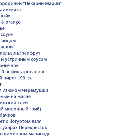
мородиной "Пекарни Марии"
лайм/мята
чный»
 & orange
ье
 соусе
с яйцом
вишни
апельсин/грепфрут
о и устричным соусом
бничное
 0 нефильтрованное
 пирог 190 гр.
т
 и изюмом Черемушки
ный на масле
ижский хлеб
ий молочный гриб)
абачков
ет с йогуртом Юля
 сухарях Перекресток
 в лимонном маринаде