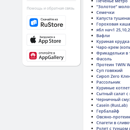
Печенье метро
"Золотое" моло
Помощь и обратная связь
Семечки
Капуста тушена
Гороховая каш
ябл нач1 25,10,
Вафли
Куриная крудка
Чаро-крем (коп
Фрикадельки в 
Фасоль
Протеин 1WIN Wh
Суп говяжий
Сироп Zero Кле
Рассольник
Куриные котле
Сытный салат с
Черничный сму
Casein (RusLab)
Гербалайф
Овсяно-протеин
Спагети в слив
Рулет с тунцом