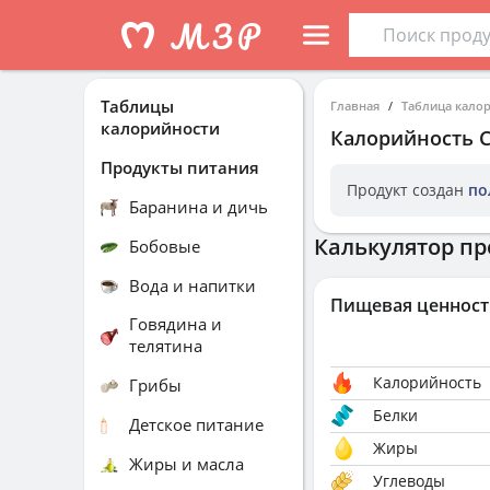
Таблицы
Главная
Таблица кало
калорийности
Калорийность
Продукты питания
Продукт создан
по
Баранина и дичь
Калькулятор пр
Бобовые
Вода и напитки
Пищевая ценност
Говядина и
телятина
Калорийность
Грибы
Белки
Детское питание
Жиры
Жиры и масла
Углеводы