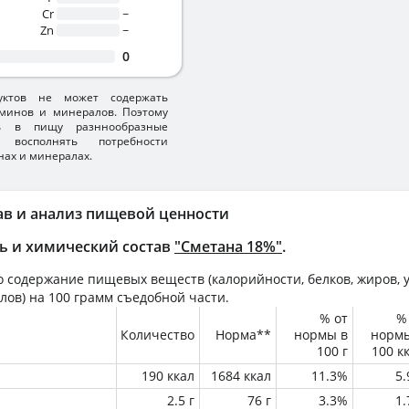
Cr
~
Zn
~
0
уктов не может содержать
минов и минералов. Поэтому
ть в пищу разннообразные
 восполнять потребности
нах и минералах.
ав и анализ пищевой ценности
ь и химический состав
"Сметана 18%"
.
 содержание пищевых веществ (калорийности, белков, жиров, у
лов) на
100 грамм
съедобной части.
% от
%
Количество
Норма**
нормы в
норм
100 г
100 к
190 ккал
1684 ккал
11.3%
5
2.5 г
76 г
3.3%
1