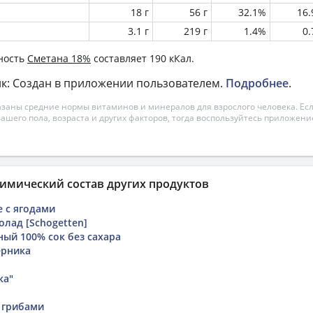
18 г
56 г
32.1%
16
3.1 г
219 г
1.4%
0
ность
Сметана 18%
составляет 190 кКал.
к: Создан в приложении пользователем.
Подробнее
.
азаны средние нормы витаминов и минералов для взрослого человека. Есл
вашего пола, возраста и других факторов, тогда воспользуйтесь приложен
имический состав других продуктов
 с ягодами
лад [Schogetten]
ый 100% сок без сахара
ерника
ка"
и грибами