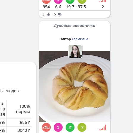
354
6.6
19.7
37.5
2
3
6
Луковые завиточки
Автор
Гермиона
глеводов,
 от
100%
ы в
нормы
кал
.9%
886 г
.7%
3040 г