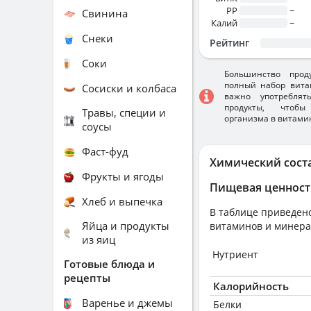
PP
~
Свинина
Калий
~
Снеки
Рейтинг
Соки
Большинство прод
полный набор вита
Сосиски и колбаса
важно употребля
продукты, чтобы
Травы, специи и
организма в витами
соусы
Фаст-фуд
Химический сост
Фрукты и ягоды
Пищевая ценност
Хлеб и выпечка
В таблице приведено
Яйца и продукты
витаминов и минера
из яиц
Нутриент
Готовые блюда и
рецепты
Калорийность
Варенье и джемы
Белки