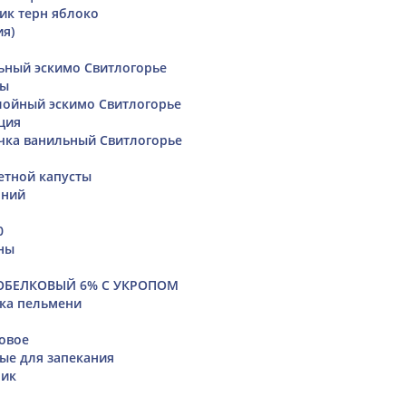
ик терн яблоко
ия)
ьный эскимо Свитлогорье
ты
лойный эскимо Свитлогорье
ция
чка ванильный Свитлогорье
етной капусты
шний
0
ны
ОБЕЛКОВЫЙ 6% С УКРОПОМ
ка пельмени
овое
ые для запекания
чик