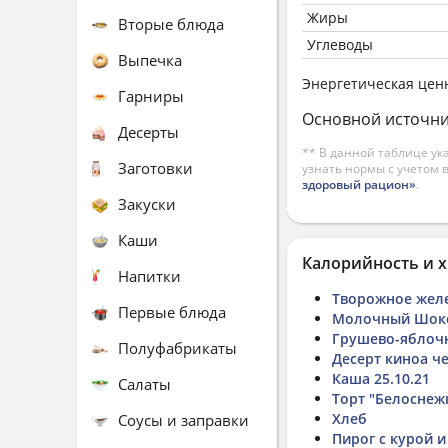
Жиры
Вторые блюда
Углеводы
Выпечка
Энергетическая цен
Гарниры
Основной источни
Десерты
** В данной таблице ук
Заготовки
узнать нормы с учетом 
здоровый рацион»
.
Закуски
Каши
Калорийность и х
Напитки
Творожное желе
Первые блюда
Молочный Шоко
Грушево-яблочн
Полуфабрикаты
Десерт киноа ч
Каша 25.10.21
Салаты
Торт "Белоснеж
Хлеб
Соусы и заправки
Пирог с курой 