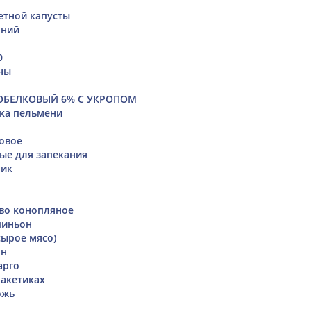
етной капусты
шний
0
ны
ОБЕЛКОВЫЙ 6% С УКРОПОМ
ка пельмени
овое
ые для запекания
чик
во конопляное
пиньон
сырое мясо)
он
арго
пакетиках
ожь