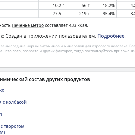
10.2 г
56 г
18.2%
4
77.5 г
219 г
35.4%
8
ность
Печенье метро
составляет 433 кКал.
к: Создан в приложении пользователем.
Подробнее
.
азаны средние нормы витаминов и минералов для взрослого человека. Есл
вашего пола, возраста и других факторов, тогда воспользуйтесь приложен
имический состав других продуктов
ко
я с колбасой
а
21
 с творогом
ия)