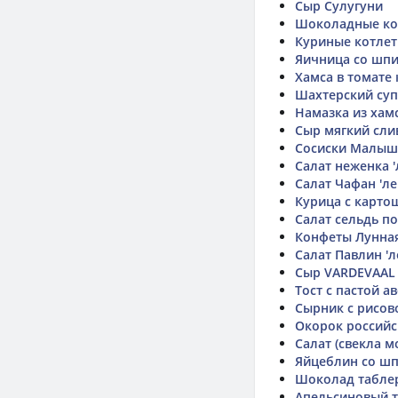
Сыр Сулугуни
Шоколадные ко
Куриные котлет
Яичница со шпи
Хамса в томате
Шахтерский суп
Намазка из хам
Сыр мягкий сл
Сосиски Малыш
Салат неженка '
Салат Чафан 'ле
Курица с карто
Салат сельдь по
Конфеты Лунна
Салат Павлин 'л
Сыр VARDEVAAL
Тост с пастой а
Сырник с рисов
Окорок россий
Салат (свекла м
Яйцеблин со ш
Шоколад табле
Апельсиновый 