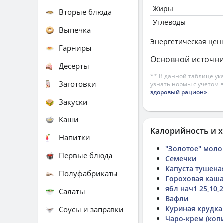
Жиры
Вторые блюда
Углеводы
Выпечка
Энергетическая цен
Гарниры
Основной источни
Десерты
** В данной таблице ук
Заготовки
узнать нормы с учетом 
здоровый рацион»
.
Закуски
Каши
Калорийность и х
Напитки
"Золотое" моло
Первые блюда
Семечки
Капуста тушена
Полуфабрикаты
Гороховая каш
ябл нач1 25,10,
Салаты
Вафли
Куриная крудка
Соусы и заправки
Чаро-крем (коп