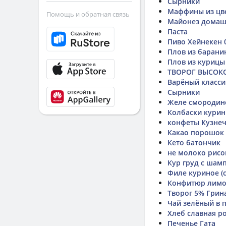
Сырники
Маффины из цв
Помощь и обратная связь
Майонез дома
Паста
Пиво Хейнекен 
Плов из барани
Плов из курицы
ТВОРОГ ВЫСОК
Варёный класси
Сырники
Желе смородин
Колбаски курин
конфеты Кузне
Какао порошок
Кето батончик
не молоко рисо
Кур груд с шам
Филе куриное (
Конфитюр лим
Творог 5% Грин
Чай зелёный в 
Хлеб славная р
Печенье Гата