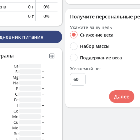
кна
0
г
0
%
0
г
0
%
Получите персональные р
Укажите вашу цель
Снижение веса
 дневник питания
Набор массы
ералы
Поддержание веса
Ca
~
Желаемый вес
Si
~
Mg
~
Na
~
P
~
Cl
~
Далее
Fe
~
I
~
Co
~
Mn
~
Cu
~
Mo
~
Se
~
F
~