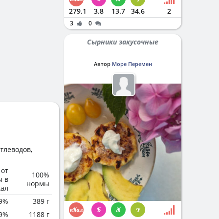
279.1
3.8
13.7
34.6
2
3
0
Сырники закусочные
Автор
Море Перемен
глеводов,
 от
100%
ы в
нормы
кал
.9%
389 г
.9%
1188 г