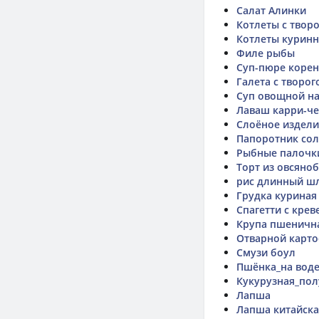
Салат Алинки
Котлеты с твор
Котлеты курин
Филе рыбы
Суп-пюре коре
Галета с творо
Суп овощной на
Лаваш карри-че
Слоёное издели
Папоротник со
Рыбные палочк
Торт из овсяноб
рис длинный шл
Грудка куриная
Спагетти с кре
Крупа пшенична
Отварной карто
Смузи боул
Пшёнка_на вод
Кукурузная_по
Лапша
Лапша китайска