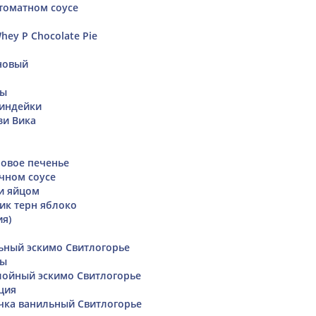
томатном соусе
ey P Chocolate Pie
новый
ты
 индейки
зи Вика
овое печенье
очном соусе
 и яйцом
ик терн яблоко
ия)
ьный эскимо Свитлогорье
ты
лойный эскимо Свитлогорье
ция
чка ванильный Свитлогорье