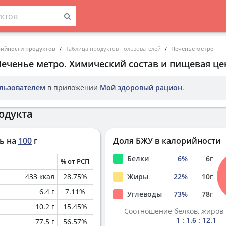
рийности продуктов
Таблица продуктов пользователей
Печенье метро
Печенье метро
. Химический состав и пищевая це
льзователем
в приложении
Мой здоровый рацион
.
одукта
ь на
100
г
Доля БЖУ в калорийности
Белки
6
%
6
г
% от РСП
433
ккал
28.75
%
Жиры
22
%
10
г
6.4
г
7.11
%
Углеводы
73
%
78
г
10.2
г
15.45
%
Соотношение белков, жиров 
1 : 1.6 : 12.1
77.5
г
56.57
%