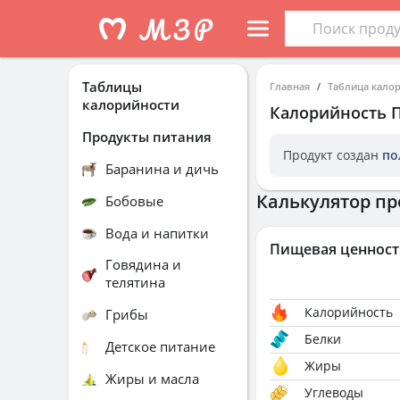
Таблицы
Главная
Таблица кало
калорийности
Калорийность
Продукты питания
Продукт создан
по
Баранина и дичь
Калькулятор пр
Бобовые
Вода и напитки
Пищевая ценност
Говядина и
телятина
Калорийность
Грибы
Белки
Детское питание
Жиры
Жиры и масла
Углеводы