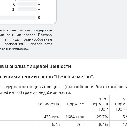
Cr
~
Zn
~
0
уктов не может содержать
минов и минералов. Поэтому
ть в пищу разннообразные
 восполнять потребности
нах и минералах.
ав и анализ пищевой ценности
ь и химический состав
"Печенье метро"
.
 содержание пищевых веществ (калорийности, белков, жиров, у
лов) на
100 грамм
съедобной части.
% от
%
Количество
Норма**
нормы в
норм
100 г
100 к
433 ккал
1684 ккал
25.7%
5
6.4 г
76 г
8.4%
1