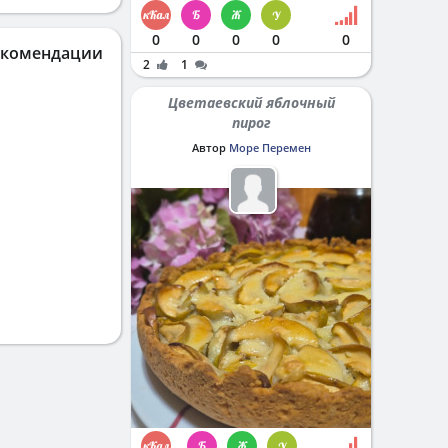
0
0
0
0
0
екомендации
2
1
Цветаевский яблочный
пирог
Автор
Море Перемен