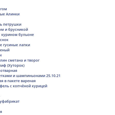
огом
ные Алинки
нь петрушки
гом и брусникой
 курином бульоне
снок
е гусиные лапки
леный
и
лин сметана и творог
иф (Хуторок)
 отварная
ветками и шампиньонами 25.10.21
я в пакете вареная
фель с копчёной курицей
е
луфабрикат
я