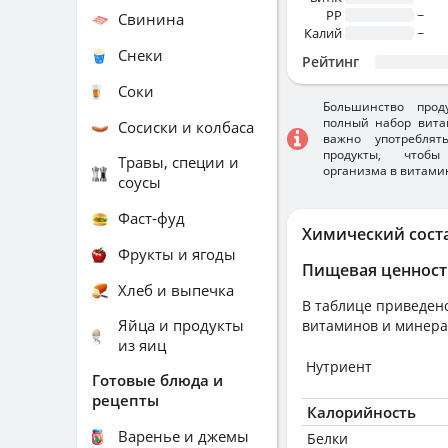
PP
~
Свинина
Калий
~
Снеки
Рейтинг
Соки
Большинство прод
полный набор вита
Сосиски и колбаса
важно употребля
продукты, чтобы
Травы, специи и
организма в витами
соусы
Фаст-фуд
Химический сост
Фрукты и ягоды
Пищевая ценност
Хлеб и выпечка
В таблице приведено
Яйца и продукты
витаминов и минера
из яиц
Нутриент
Готовые блюда и
рецепты
Калорийность
Варенье и джемы
Белки