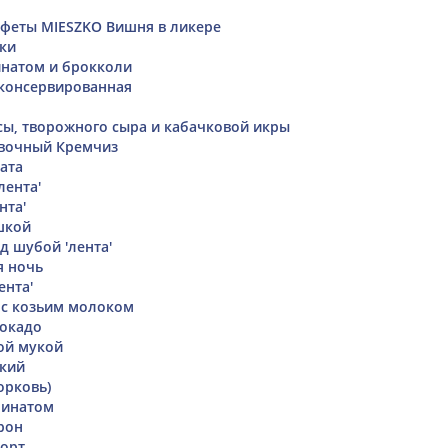
феты MIESZKO Вишня в ликере
ки
натом и брокколи
 консервированная
сы, творожного сыра и кабачковой икры
ивочный Кремчиз
ата
лента'
нта'
шкой
д шубой 'лента'
я ночь
ента'
 с козьим молоком
вокадо
ой мукой
ский
орковь)
пинатом
рон
торт