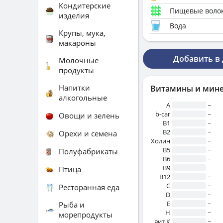
Кондитерские
Пищевые воло
изделия
Вода
Крупы, мука,
макароны
Добавить в
Молочные
продукты
Напитки
Витамины и мин
алкогольные
A
~
b-car
~
Овощи и зелень
В1
~
B2
~
Орехи и семена
Холин
~
B5
~
Полуфабрикаты
B6
~
B9
~
Птица
B12
~
C
~
Ресторанная еда
D
~
E
~
Рыба и
H
~
морепродукты
вит.К
~