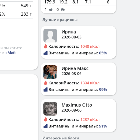
179.9
19.2
8.1
7.1
6
.2%
549 г
1
0
.2%
283 г
Лучшие рационы
Ирина
2026-08-03
Калорийность:
1048 кКал
и вы хотите
ием
«Мой
Витамины и минералы:
85%
Ирина Макс
2026-08-06
Калорийность:
1394 кКал
Витамины и минералы:
99%
Maximus Otto
2026-08-06
Калорийность:
1287 кКал
Витамины и минералы:
91%
Интересные блоги