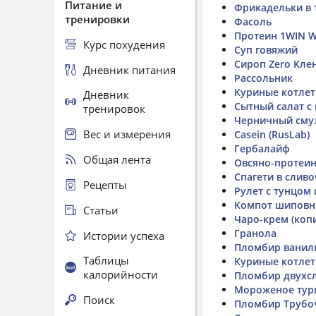
Питание и
Фрикадельки в 
тренировки
Фасоль
Протеин 1WIN Wh
Курс похудения
Суп говяжий
Сироп Zero Кле
Дневник питания
Рассольник
Куриные котле
Дневник
Сытный салат с
тренировок
Черничный сму
Вес и измерения
Casein (RusLab)
Гербалайф
Общая лента
Овсяно-протеин
Спагети в слив
Рецепты
Рулет с тунцом
Компот шиповн
Статьи
Чаро-крем (коп
Гранола
Истории успеха
Пломбир ванил
Таблицы
Куриные котле
калорийности
Пломбир двухс
Мороженое тур
Поиск
Пломбир Трубо