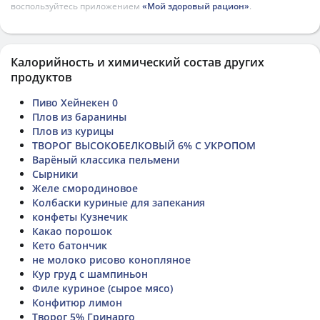
воспользуйтесь приложением
«Мой здоровый рацион»
.
Калорийность и химический состав других
продуктов
Пиво Хейнекен 0
Плов из баранины
Плов из курицы
ТВОРОГ ВЫСОКОБЕЛКОВЫЙ 6% С УКРОПОМ
Варёный классика пельмени
Сырники
Желе смородиновое
Колбаски куриные для запекания
конфеты Кузнечик
Какао порошок
Кето батончик
не молоко рисово конопляное
Кур груд с шампиньон
Филе куриное (сырое мясо)
Конфитюр лимон
Творог 5% Гринарго