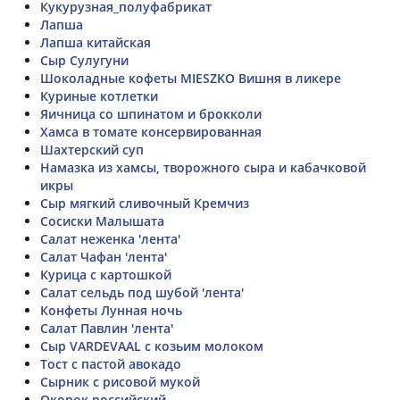
Кукурузная_полуфабрикат
Лапша
Лапша китайская
Сыр Сулугуни
Шоколадные кофеты MIESZKO Вишня в ликере
Куриные котлетки
Яичница со шпинатом и брокколи
Хамса в томате консервированная
Шахтерский суп
Намазка из хамсы, творожного сыра и кабачковой
икры
Сыр мягкий сливочный Кремчиз
Сосиски Малышата
Салат неженка 'лента'
Салат Чафан 'лента'
Курица с картошкой
Салат сельдь под шубой 'лента'
Конфеты Лунная ночь
Салат Павлин 'лента'
Сыр VARDEVAAL с козьим молоком
Тост с пастой авокадо
Сырник с рисовой мукой
Окорок российский