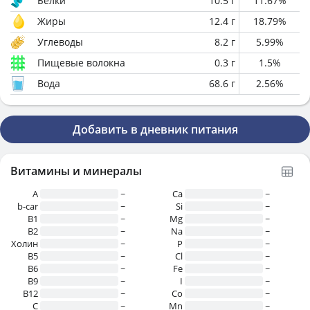
Белки
10.5
г
11.67
%
Жиры
12.4
г
18.79
%
Углеводы
8.2
г
5.99
%
Пищевые волокна
0.3
г
1.5
%
Вода
68.6
г
2.56
%
Добавить в дневник питания
Витамины и минералы
A
~
Ca
~
b-car
~
Si
~
В1
~
Mg
~
B2
~
Na
~
Холин
~
P
~
B5
~
Cl
~
B6
~
Fe
~
B9
~
I
~
B12
~
Co
~
C
~
Mn
~