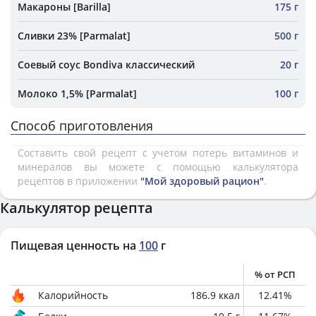
Макароны [Barilla]
175 г
Сливки 23% [Parmalat]
500 г
Соевый соус Bondiva классический
20 г
Молоко 1,5% [Parmalat]
100 г
Способ приготовления
Составить свой рецепт с учетом потерь витаминов и
минералов вы можете с помощью калькулятора
рецептов в приложении
"Мой здоровый рацион"
.
Калькулятор рецепта
Пищевая ценность на
100
г
% от РСП
Калорийность
186.9
ккал
12.41
%