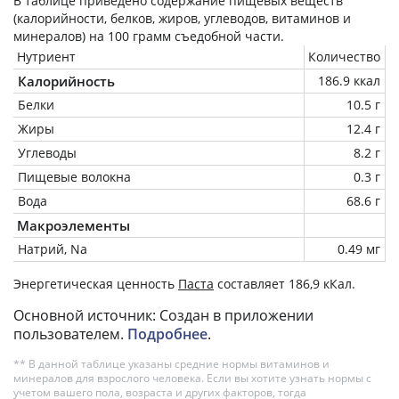
В таблице приведено содержание пищевых веществ
(калорийности, белков, жиров, углеводов, витаминов и
минералов) на
100 грамм
съедобной части.
Нутриент
Количество
Калорийность
186.9 ккал
Белки
10.5 г
Жиры
12.4 г
Углеводы
8.2 г
Пищевые волокна
0.3 г
Вода
68.6 г
Макроэлементы
Натрий, Na
0.49 мг
Энергетическая ценность
Паста
составляет 186,9 кКал.
Основной источник: Создан в приложении
пользователем.
Подробнее
.
** В данной таблице указаны средние нормы витаминов и
минералов для взрослого человека. Если вы хотите узнать нормы с
учетом вашего пола, возраста и других факторов, тогда