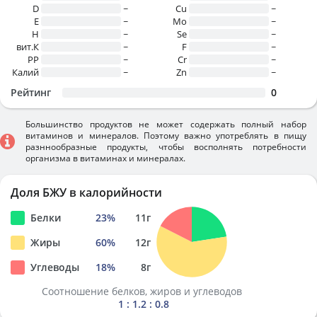
D
~
Cu
~
E
~
Mo
~
H
~
Se
~
вит.К
~
F
~
PP
~
Cr
~
Калий
~
Zn
~
Рейтинг
0
Большинство продуктов не может содержать полный набор
витаминов и минералов. Поэтому важно употреблять в пищу
разннообразные продукты, чтобы восполнять потребности
организма в витаминах и минералах.
Доля БЖУ в калорийности
Белки
23
%
11
г
Жиры
60
%
12
г
Углеводы
18
%
8
г
Соотношение белков, жиров и углеводов
1 : 1.2 : 0.8