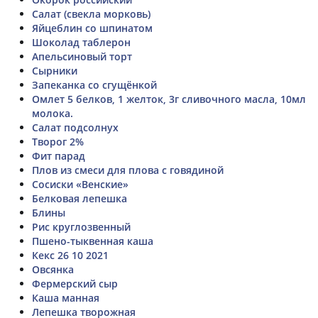
Салат (свекла морковь)
Яйцеблин со шпинатом
Шоколад таблерон
Апельсиновый торт
Сырники
Запеканка со сгущёнкой
Омлет 5 белков, 1 желток, 3г сливочного масла, 10мл
молока.
Салат подсолнух
Творог 2%
Фит парад
Плов из смеси для плова с говядиной
Сосиски «Венские»
Белковая лепешка
Блины
Рис круглозвенный
Пшено-тыквенная каша
Кекс 26 10 2021
Овсянка
Фермерский сыр
Каша манная
Лепешка творожная