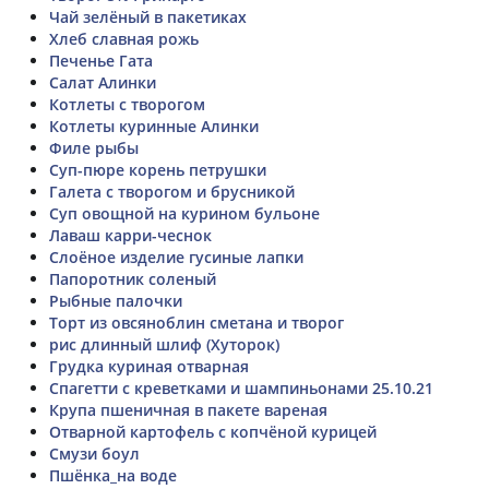
Чай зелёный в пакетиках
Хлеб славная рожь
Печенье Гата
Салат Алинки
Котлеты с творогом
Котлеты куринные Алинки
Филе рыбы
Суп-пюре корень петрушки
Галета с творогом и брусникой
Суп овощной на курином бульоне
Лаваш карри-чеснок
Слоёное изделие гусиные лапки
Папоротник соленый
Рыбные палочки
Торт из овсяноблин сметана и творог
рис длинный шлиф (Хуторок)
Грудка куриная отварная
Спагетти с креветками и шампиньонами 25.10.21
Крупа пшеничная в пакете вареная
Отварной картофель с копчёной курицей
Смузи боул
Пшёнка_на воде