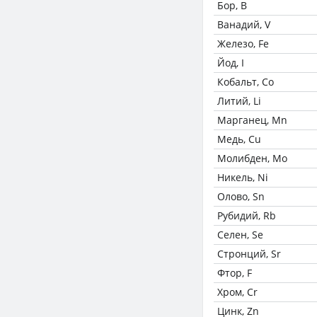
Бор, B
Ванадий, V
Железо, Fe
Йод, I
Кобальт, Co
Литий, Li
Марганец, Mn
Медь, Cu
Молибден, Mo
Никель, Ni
Олово, Sn
Рубидий, Rb
Селен, Se
Стронций, Sr
Фтор, F
Хром, Cr
Цинк, Zn