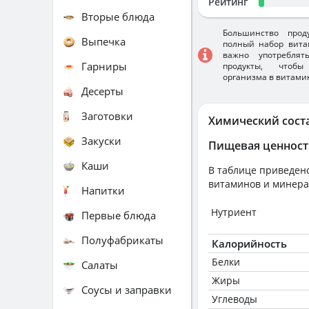
Рейтинг
Вторые блюда
Большинство прод
Выпечка
полный набор вита
важно употребля
Гарниры
продукты, чтобы
организма в витами
Десерты
Заготовки
Химический сост
Закуски
Пищевая ценност
Каши
В таблице приведено
витаминов и минера
Напитки
Нутриент
Первые блюда
Полуфабрикаты
Калорийность
Белки
Салаты
Жиры
Соусы и заправки
Углеводы