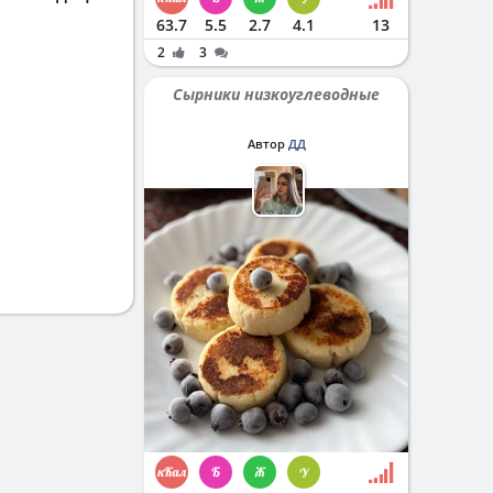
63.7
5.5
2.7
4.1
13
2
3
Сырники низкоуглеводные
Автор
ДД