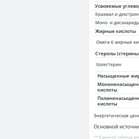
Усвояемые углев
Крахмал и декстри
Моно- и дисахариды
Жирные кислоты
Омега-6 жирные ки
Стеролы (стерины
Холестерин
Насыщенные жир
Мононенасыщен
кислоты
Полиненасыщен
кислоты
Энергетическая цен
Основной источни
** В данной таблице ук