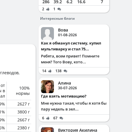
286
39.2
6.2
16.6
7
2
1
Интересные блоги
Вова
01-08-2026
Как я обманул систему, купил
мультиварку и стал 75...
Ребята, всем привет! Помните
меня? Того Вову, кото...
14
138
глеводов,
Алина
 от
100%
30-07-2026
ы в
нормы
кал
Где взять мотивацию?
Мне нужна такая, чтобы я хотя бы
.9%
2627 г
пару недель в зел...
.1%
3800 г
6
67
.9%
2667 г
.6%
2380 г
Виктория Акилина