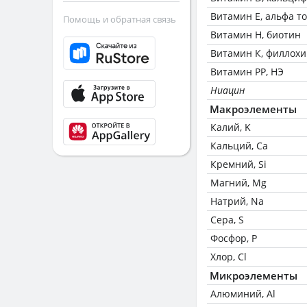
Витамин Е, альфа т
Помощь и обратная связь
Витамин Н, биотин
Витамин К, филлох
Витамин РР, НЭ
Ниацин
Макроэлементы
Калий, K
Кальций, Ca
Кремний, Si
Магний, Mg
Натрий, Na
Сера, S
Фосфор, P
Хлор, Cl
Микроэлементы
Алюминий, Al