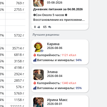
05-08-2026
.3%
769 г
Дневник питания за 04.08.2026
.6%
2755 г
❄️Сон Около 5 часов ❄️
Восстановление из приложени...
8
65
Лучшие рационы
.7%
5732 г
Карина
.5%
35714 г
2026-08-06
.3%
6818 г
Калорийность:
1121 кКал
Витамины и минералы:
94%
5%
3158 г
.7%
4198 г
Элина
.3%
2924 г
2026-08-04
.5%
2857 г
Калорийность:
1340 кКал
.1%
576 г
Витамины и минералы:
95%
.7%
5769 г
.4%
1158 г
Ирина Макс
2026-08-01
.2%
111111 г