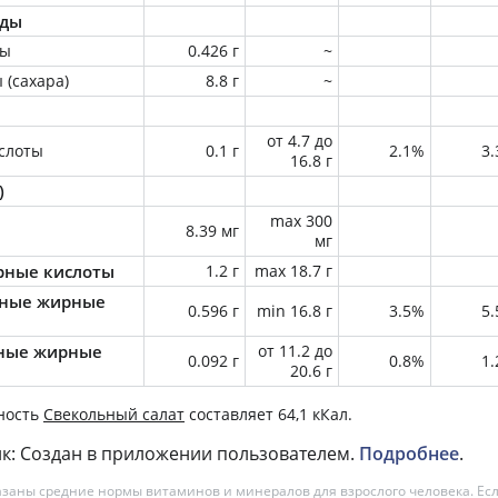
оды
ны
0.426 г
~
 (сахара)
8.8 г
~
от 4.7 до
слоты
0.1 г
2.1%
3
16.8 г
)
max 300
8.39 мг
мг
ные кислоты
1.2 г
max 18.7 г
ные жирные
0.596 г
min 16.8 г
3.5%
5
ные жирные
от 11.2 до
0.092 г
0.8%
1
20.6 г
ность
Свекольный салат
составляет 64,1 кКал.
к: Создан в приложении пользователем.
Подробнее
.
азаны средние нормы витаминов и минералов для взрослого человека. Есл