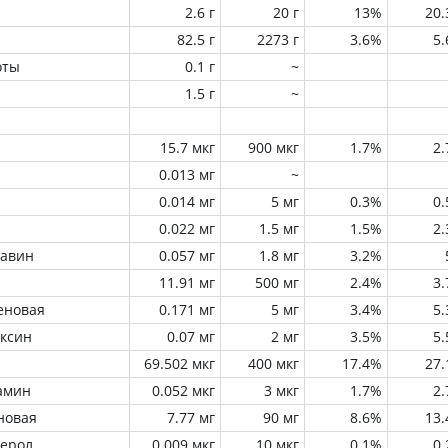
2.6 г
20 г
13%
20
82.5 г
2273 г
3.6%
5
оты
0.1 г
~
1.5 г
~
15.7 мкг
900 мкг
1.7%
2
0.013 мг
~
0.014 мг
5 мг
0.3%
0
0.022 мг
1.5 мг
1.5%
2
лавин
0.057 мг
1.8 мг
3.2%
11.91 мг
500 мг
2.4%
3
еновая
0.171 мг
5 мг
3.4%
5
оксин
0.07 мг
2 мг
3.5%
5
69.502 мкг
400 мкг
17.4%
27
амин
0.052 мкг
3 мкг
1.7%
2
новая
7.77 мг
90 мг
8.6%
13
ферол
0.009 мкг
10 мкг
0.1%
0