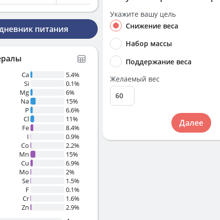
Укажите вашу цель
Снижение веса
 дневник питания
Набор массы
ералы
Поддержание веса
Ca
5.4%
Желаемый вес
Si
0.1%
Mg
6%
Na
15%
P
6.6%
Cl
11%
Далее
Fe
8.4%
I
0.9%
Co
2.2%
Mn
15%
Cu
6.9%
Mo
2%
Se
1.5%
F
0.1%
Cr
1.6%
Zn
2.9%