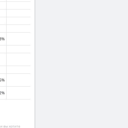
.3%
.5%
.2%
и вы хотите