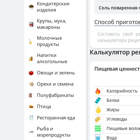
Кондитерские
Соль поваренная
изделия
Крупы, мука,
Способ пригото
макароны
Составить свой 
Молочные
калькулятора реце
продукты
Калькулятор ре
Напитки
алкогольные
Пищевая ценност
Овощи и зелень
Орехи и семена
Калорийность
Полуфабрикаты
Белки
Птица
Жиры
Ресторанная еда
Углеводы
Рыба и
Пищевые воло
морепродукты
Вода