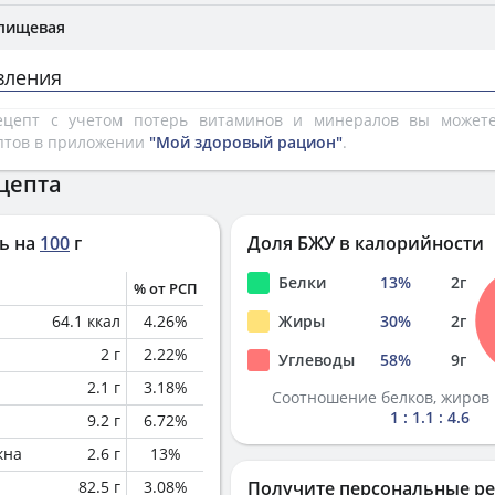
 пищевая
вления
рецепт с учетом потерь витаминов и минералов вы може
птов в приложении
"Мой здоровый рацион"
.
цепта
ь на
100
г
Доля БЖУ в калорийности
Белки
13
%
2
г
% от РСП
64.1
ккал
4.26
%
Жиры
30
%
2
г
2
г
2.22
%
Углеводы
58
%
9
г
2.1
г
3.18
%
Соотношение белков, жиров 
1 : 1.1 : 4.6
9.2
г
6.72
%
кна
2.6
г
13
%
82.5
г
3.08
%
Получите персональные р