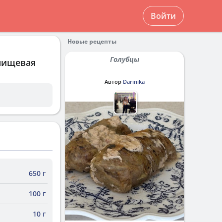
Войти
Новые рецепты
Голубцы
 пищевая
Автор
Darinika
650 г
100 г
10 г