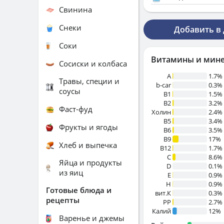
Свинина
Снеки
Добавить в
Соки
Витамины и мин
Сосиски и колбаса
A
1.7%
Травы, специи и
b-car
0.3%
соусы
В1
1.5%
B2
3.2%
Фаст-фуд
Холин
2.4%
B5
3.4%
Фрукты и ягоды
B6
3.5%
B9
17%
Хлеб и выпечка
B12
1.7%
C
8.6%
Яйца и продукты
D
0.1%
из яиц
E
0.9%
H
0.9%
Готовые блюда и
вит.К
0.3%
рецепты
PP
2.7%
Калий
12%
Варенье и джемы