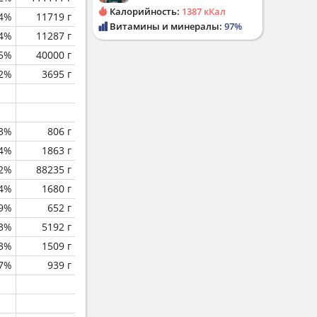
Калорийность:
1387 кКал
.4%
11719 г
Витамины и минералы:
97%
.4%
11287 г
.5%
40000 г
.2%
3695 г
.3%
806 г
.4%
1863 г
.2%
88235 г
.4%
1680 г
.9%
652 г
3%
5192 г
.3%
1509 г
.7%
939 г