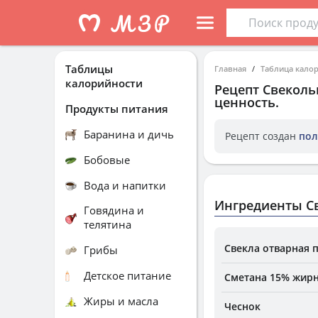
Таблицы
Главная
Таблица кало
калорийности
Рецепт
Свеколь
ценность.
Продукты питания
Баранина и дичь
Рецепт создан
пол
Бобовые
Вода и напитки
Ингредиенты С
Говядина и
телятина
Свекла отварная п
Грибы
Детское питание
Сметана 15% жир
Жиры и масла
Чеснок