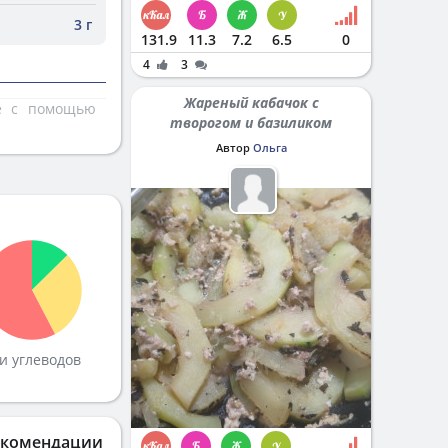
3 г
131.9
11.3
7.2
6.5
0
4
3
Жареный кабачок с
те с помощью
творогом и базиликом
Автор
Ольга
и углеводов
екомендации