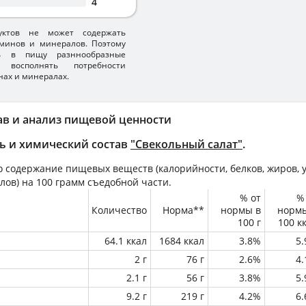
4
уктов не может содержать
минов и минералов. Поэтому
ть в пищу разннообразные
 восполнять потребности
нах и минералах.
ав и анализ пищевой ценности
ь и химический состав
"Свекольный салат"
.
 содержание пищевых веществ (калорийности, белков, жиров, у
лов) на
100 грамм
съедобной части.
% от
%
Количество
Норма**
нормы в
норм
100 г
100 к
64.1 ккал
1684 ккал
3.8%
5
2 г
76 г
2.6%
4
2.1 г
56 г
3.8%
5
9.2 г
219 г
4.2%
6