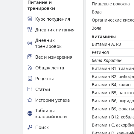
Питание и
Пищевые волокна
тренировки
Вода
Курс похудения
Органические кисл
Зола
Дневник питания
Витамины
Дневник
Витамин А, РЭ
тренировок
Ретинол
Вес и измерения
бета Каротин
Общая лента
Витамин В1, тиамин
Витамин В2, рибоф
Рецепты
Витамин В4, холин
Статьи
Витамин В5, пантот
Истории успеха
Витамин В6, пирид
Витамин В9, фолаты
Таблицы
калорийности
Витамин В12, кобал
Витамин C, аскорби
Поиск
Витамин D, кальци