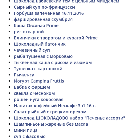
Шоколад Бабаевский тем с цельным миндалем
Сырный суп по-французски
Горбуша запеченная 16.11.2016
фаршированная скумбрия
Каша Овсяная Prime
рис отварной
Блинчики с творогом и курагой Prime
Шоколадный батончик
чечевичный суп
рыба тушеная с морковью
тыквенная каша с рисом и изюмом
Тушенка с картошкой
Рычал-су
Йогурт Campina Fruttis
Бабка с фаршем
свекла с чесноком
рошен нуга кокосовая
Напиток кофейный Нескафе 3в1 16 г.
Салат рыбный с грецким орехом
Шоколад ШОКОЛАДОВО набор "Печенье ассорти"
Шампиньоны жареные без масла
мини пица
суп с фасолью