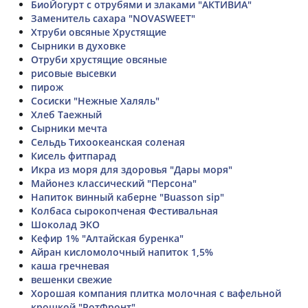
БиоЙогурт с отрубями и злаками "АКТИВИА"
Заменитель сахара "NOVASWEET"
Хтруби овсяные Хрустящие
Сырники в духовке
Отруби хрустящие овсяные
рисовые высевки
пирож
Сосиски "Нежные Халяль"
Хлеб Таежный
Сырники мечта
Сельдь Тихоокеанская соленая
Кисель фитпарад
Икра из моря для здоровья "Дары моря"
Майонез классический "Персона"
Напиток винный каберне "Buasson sip"
Колбаса сырокопченая Фестивальная
Шоколад ЭКО
Кефир 1% "Алтайская буренка"
Айран кисломолочный напиток 1,5%
каша гречневая
вешенки свежие
Хорошая компания плитка молочная с вафельной
крошкой "РотФронт"