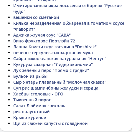
Имитированная икра лососевая отборная "Русское
чудо"
вешенки со сметаной
Килька неразделенная обжареная в томатном соусе
"Фаворит"
Аджика жгучая соус "САВА"
Вино фруктовое Портлэйн 72
Лапша Квисти вкус говядина "Doshirak"
печенье геркулес-тыква-ржаная мука
Сайра тихоокеанская натуральная "Нептун"
Кукуруза сахарная "Лидер экономии"
Лук зеленый перо "Прямо с грядки"
Бульон из рыбы
Сыр Янтарь плавленный "Молочная сказка"
Суп рис шампинбоны желудки и сердца
Хлебцы столовые - ОГО
Тыквенный пирог
Салат Любимая свеколка
рис полуготовый
Крыло куриное
Щи из свежей капусты с говядиной