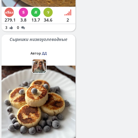
279.1
3.8
13.7
34.6
2
3
0
Сырники низкоуглеводные
Автор
ДД