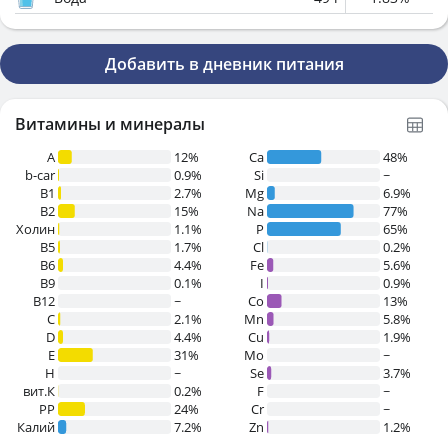
Добавить в дневник питания
Витамины и минералы
A
12%
Ca
48%
b-car
0.9%
Si
~
В1
2.7%
Mg
6.9%
B2
15%
Na
77%
Холин
1.1%
P
65%
B5
1.7%
Cl
0.2%
B6
4.4%
Fe
5.6%
B9
0.1%
I
0.9%
B12
~
Co
13%
C
2.1%
Mn
5.8%
D
4.4%
Cu
1.9%
E
31%
Mo
~
H
~
Se
3.7%
вит.К
0.2%
F
~
PP
24%
Cr
~
Калий
7.2%
Zn
1.2%