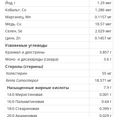
Йод, I
1.29 мкг
Кобальт, Co
1.286 мкг
Марганец, Mn
0.1157 мг
Медь, Cu
18.57 мкг
Селен, Se
2.029 мкг
Цинк, Zn
0.1457 мг
Усвояемые углеводы
Крахмал и декстрины
3.857 г
Моно- и дисахариды (сахара)
3.6 г
Стеролы (стерины)
Холестерин
55 мг
бета Ситостерол
18.571 мг
Насыщенные жирные кислоты
7.9 г
14:0 Миристиновая
0.001 г
16:0 Пальмитиновая
0.64 г
18:0 Стеариновая
0.399 г
20:0 Арахиновая
0.029 г