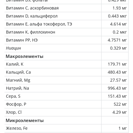
Витамин C, аскорбиновая
1.93 мг
Витамин D, кальциферол
0.443 мкг
Витамин Е, альфа токоферол, ТЭ
4.614 мг
Витамин К, филлохинон
0.2 мкг
Витамин РР, НЭ
4.7571 мг
Ниацин
0.329 мг
Макроэлементы
Калий, K
179.71 мг
Кальций, Ca
480.43 мг
Магний, Mg
27.57 мг
Натрий, Na
996.43 мг
Сера, S
151.43 мг
Фосфор, P
522 мг
Хлор, Cl
4.29 мг
Микроэлементы
Железо, Fe
1 мг