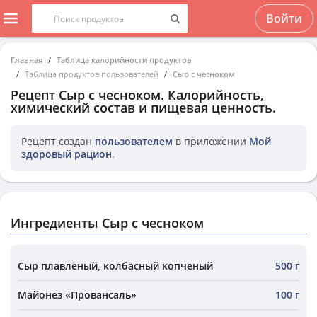
Войти
Главная
Таблица калорийности продуктов
Таблица продуктов пользователей
Сыр с чесноком
Рецепт
Сыр с чесноком
. Калорийность,
химический состав и пищевая ценность.
Рецепт создан
пользователем
в приложении
Мой
здоровый рацион
.
Ингредиенты Сыр с чесноком
Сыр плавленый, колбасный копченый
500 г
Майонез «Провансаль»
100 г