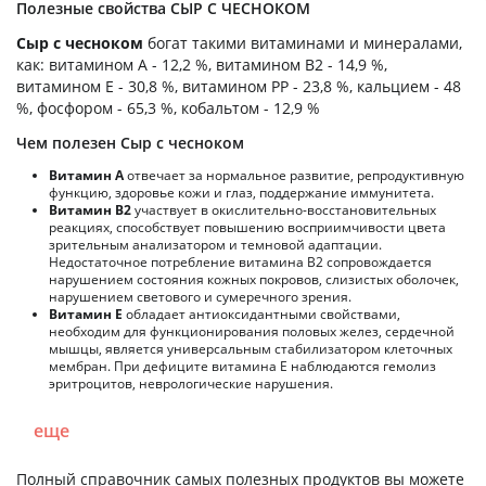
Полезные свойства СЫР С ЧЕСНОКОМ
Сыр с чесноком
богат такими витаминами и минералами,
как: витамином А - 12,2 %, витамином B2 - 14,9 %,
витамином E - 30,8 %, витамином PP - 23,8 %, кальцием - 48
%, фосфором - 65,3 %, кобальтом - 12,9 %
Чем полезен Сыр с чесноком
Витамин А
отвечает за нормальное развитие, репродуктивную
функцию, здоровье кожи и глаз, поддержание иммунитета.
Витамин В2
участвует в окислительно-восстановительных
реакциях, способствует повышению восприимчивости цвета
зрительным анализатором и темновой адаптации.
Недостаточное потребление витамина В2 сопровождается
нарушением состояния кожных покровов, слизистых оболочек,
нарушением светового и сумеречного зрения.
Витамин Е
обладает антиоксидантными свойствами,
необходим для функционирования половых желез, сердечной
мышцы, является универсальным стабилизатором клеточных
мембран. При дефиците витамина Е наблюдаются гемолиз
эритроцитов, неврологические нарушения.
еще
Полный справочник самых полезных продуктов вы можете