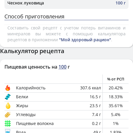
Чеснок луковица
100 г
Способ приготовления
Составить свой рецепт с учетом потерь витаминов и
минералов вы можете с помощью калькулятора
рецептов в приложении
"Мой здоровый рацион"
.
Калькулятор рецепта
Пищевая ценность на
100
г
% от РСП
Калорийность
307.6
ккал
20.42
%
Белки
16.5
г
18.33
%
Жиры
23.5
г
35.61
%
Углеводы
7.4
г
5.4
%
Пищевые волокна
0.2
г
1
%
Вода
49
г
1.83
%