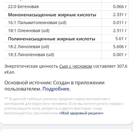
22:0 Бегеновая
0.066 г
Мононенасыщенные жирные кислоты
2.331 г
16:1 Пальмитолеиновая (ud)
0.011 г
18:1 Олеиновая (ud)
2.311 г
Полиненасыщенные жирные кислоты
5.61 г
18:2 Линолевая (ud)
5.606 г
18:3 Линоленовая (ud)
0.001 г
Энергетическая ценность
Сыр с чесноком
составляет 307,6
кКал.
Основной источник: Создан в приложении
пользователем.
Подробнее
.
** В данной таблице указаны средние нормы витаминов и
минералов для взрослого человека. Если вы хотите узнать нормы с
учетом вашего пола, возраста и других факторов, тогда
воспользуйтесь приложением
«Мой здоровый рацион»
.