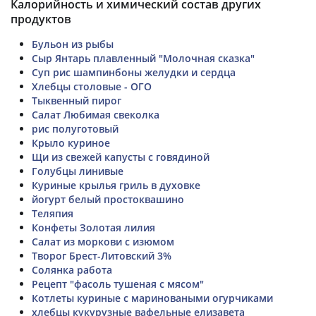
Калорийность и химический состав других
продуктов
Бульон из рыбы
Сыр Янтарь плавленный "Молочная сказка"
Суп рис шампинбоны желудки и сердца
Хлебцы столовые - ОГО
Тыквенный пирог
Салат Любимая свеколка
рис полуготовый
Крыло куриное
Щи из свежей капусты с говядиной
Голубцы линивые
Куриные крылья гриль в духовке
йогурт белый простоквашино
Теляпия
Конфеты Золотая лилия
Салат из моркови с изюмом
Творог Брест-Литовский 3%
Солянка работа
Рецепт "фасоль тушеная с мясом"
Котлеты куриные с мариноваными огурчиками
хлебцы кукурузные вафельные елизавета