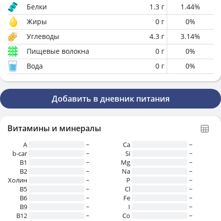
Белки
1.3
г
1.44
%
Жиры
0
г
0
%
Углеводы
4.3
г
3.14
%
Пищевые волокна
0
г
0
%
Вода
0
г
0
%
Добавить в дневник питания
Витамины и минералы
A
~
Ca
~
b-car
~
Si
~
В1
~
Mg
~
B2
~
Na
~
Холин
~
P
~
B5
~
Cl
~
B6
~
Fe
~
B9
~
I
~
B12
~
Co
~