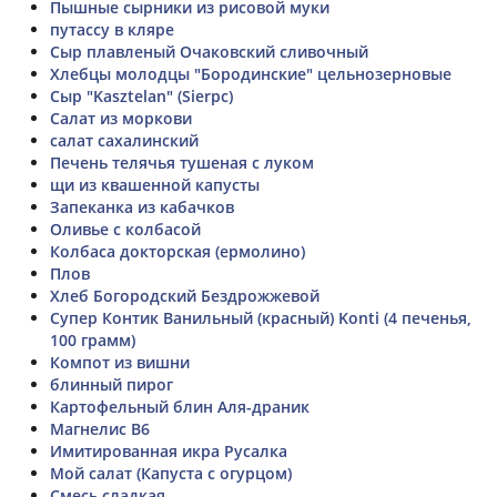
Пышные сырники из рисовой муки
путассу в кляре
Сыр плавленый Очаковский сливочный
Хлебцы молодцы "Бородинские" цельнозерновые
Сыр "Kasztelan" (Sierpc)
Салат из моркови
салат сахалинский
Печень телячья тушеная с луком
щи из квашенной капусты
Запеканка из кабачков
Оливье с колбасой
Колбаса докторская (ермолино)
Плов
Хлеб Богородский Бездрожжевой
Супер Контик Ванильный (красный) Konti (4 печенья,
100 грамм)
Компот из вишни
блинный пирог
Картофельный блин Аля-драник
Магнелис В6
Имитированная икра Русалка
Мой салат (Капуста с огурцом)
Смесь сладкая