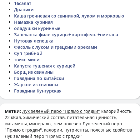
16салат
Драники
Каша гречневая со свининой, луком и морковью
Намазка куриная
оладушки куринные
Запеканка филе курицы+ картофель +сметана
Нутовая лепешка
Фасоль с луком и грецкими орехами
Суп грибной
твикс мини
Капуста тушеная с курицей
Борщ из свинины
Говядина по-китайски
Жаркое из свинины
Говядина Кунгурская
Метки:
Лук зеленый перо "Прямо с грядки"
калорийность
22 кКал, химический состав, питательная ценность,
витамины, минералы, чем полезен Лук зеленый перо
"Прямо с грядки", калории, нутриенты, полезные свойства
Лук зеленый перо "Прямо с грядки"