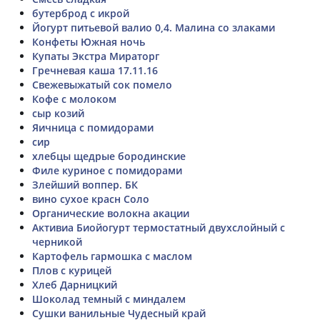
бутерброд с икрой
Йогурт питьевой валио 0,4. Малина со злаками
Конфеты Южная ночь
Купаты Экстра Мираторг
Гречневая каша 17.11.16
Свежевыжатый сок помело
Кофе с молоком
сыр козий
Яичница с помидорами
сир
хлебцы щедрые бородинские
Филе куриное с помидорами
Злейший воппер. БК
вино сухое красн Соло
Органические волокна акации
Активиа Биойогурт термостатный двухслойный с
черникой
Картофель гармошка с маслом
Плов с курицей
Хлеб Дарницкий
Шоколад темный с миндалем
Сушки ванильные Чудесный край