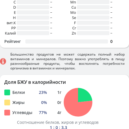
C
~
Mn
~
D
~
Cu
~
E
~
Mo
~
H
~
Se
~
вит.К
~
F
~
PP
~
Cr
~
Калий
~
Zn
~
Рейтинг
0
Большинство продуктов не может содержать полный набор
витаминов и минералов. Поэтому важно употреблять в пищу
разннообразные продукты, чтобы восполнять потребности
организма в витаминах и минералах.
Доля БЖУ в калорийности
Белки
23
%
1
г
Жиры
0
%
0
г
Углеводы
77
%
4
г
Соотношение белков, жиров и углеводов
1 : 0 : 3.3