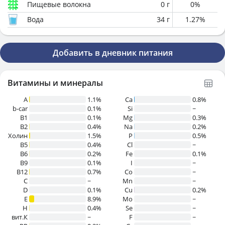
Пищевые волокна
0
г
0
%
Вода
34
г
1.27
%
Добавить в дневник питания
Витамины и минералы
A
1.1%
Ca
0.8%
b-car
0.1%
Si
~
В1
0.1%
Mg
0.3%
B2
0.4%
Na
0.2%
Холин
1.5%
P
0.5%
B5
0.4%
Cl
~
B6
0.2%
Fe
0.1%
B9
0.1%
I
~
B12
0.7%
Co
~
C
~
Mn
~
D
0.1%
Cu
0.2%
E
8.9%
Mo
~
H
0.4%
Se
~
вит.К
~
F
~