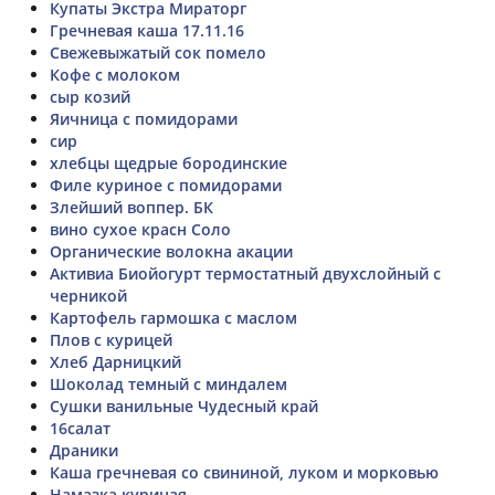
Купаты Экстра Мираторг
Гречневая каша 17.11.16
Свежевыжатый сок помело
Кофе с молоком
сыр козий
Яичница с помидорами
сир
хлебцы щедрые бородинские
Филе куриное с помидорами
Злейший воппер. БК
вино сухое красн Соло
Органические волокна акации
Активиа Биойогурт термостатный двухслойный с
черникой
Картофель гармошка с маслом
Плов с курицей
Хлеб Дарницкий
Шоколад темный с миндалем
Сушки ванильные Чудесный край
16салат
Драники
Каша гречневая со свининой, луком и морковью
Намазка куриная