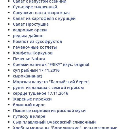
Салат с капустой осенний
Суп-пюре тыквенный
Савушкин паста творожная
Салат из картофеля с курицей
Салат Простушка
кедровые орехи
редька дайкон
Компот из сухофруктов
печеночные котлеты
Конфеты Коркунов
Печенье Natura
Соевый напиток "FRIKY" вкус: original
суп рыбный 17.11.2016
сырок(ананас)
Морская капуста "Балтийский берег!
рулет из лаваша с семгой и рисом
сердце тушеное 17.11.2016
Жареные пирожки
блинный пирог
Пышные сырники из рисовой муки
путассу в кляре
Сыр плавленый Очаковский сливочный
Хлебцы молодцы "Бородинские" цельнозерновые