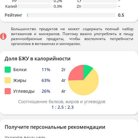
PP
0.2%
Cr
~
Калий
0.3%
Zn
~
Рейтинг
0.5
Большинство продуктов не может содержать полный набор
витаминов и минералов. Поэтому важно употреблять в пищу
разннообразные продукты, чтобы восполнять потребности
организма в витаминах и минералах.
Доля БЖУ в калорийности
Белки
11
%
2
г
Жиры
63
%
4
г
Углеводы
26
%
4
г
Соотношение белков, жиров и углеводов
1 : 2.5 : 2.3
Получите персональные рекомендации
Укажите вашу цель