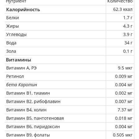
Нутриент
Количество
Калорийность
62.3 ккал
Белки
1.7 г
Жиры
4.3 г
Углеводы
3.9 г
Вода
34 г
Зола
0.1 г
Витамины
Витамин А, РЭ
9.5 мкг
Ретинол
0.009 мг
бета Каротин
0.004 мг
Витамин В1, тиамин
0.002 мг
Витамин В2, рибофлавин
0.007 мг
Витамин В4, холин
7.37 мг
Витамин В5, пантотеновая
0.018 мг
Витамин В6, пиридоксин
0.004 мг
Витамин В9, фолаты
0.505 мкг