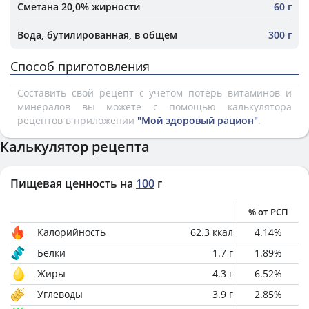
Сметана 20,0% жирности
60 г
Вода, бутилированная, в общем
300 г
Способ приготовления
Составить свой рецепт с учетом потерь витаминов и
минералов вы можете с помощью калькулятора
рецептов в приложении
"Мой здоровый рацион"
.
Калькулятор рецепта
Пищевая ценность на
100
г
% от РСП
Калорийность
62.3
ккал
4.14
%
Белки
1.7
г
1.89
%
Жиры
4.3
г
6.52
%
Углеводы
3.9
г
2.85
%