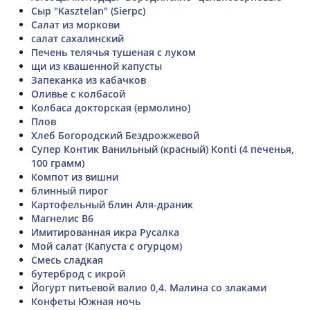
Сыр "Kasztelan" (Sierpc)
Салат из моркови
салат сахалинский
Печень телячья тушеная с луком
щи из квашенной капусты
Запеканка из кабачков
Оливье с колбасой
Колбаса докторская (ермолино)
Плов
Хлеб Богородский Бездрожжевой
Супер Контик Ванильный (красный) Konti (4 печенья,
100 грамм)
Компот из вишни
блинный пирог
Картофельный блин Аля-драник
Магнелис В6
Имитированная икра Русалка
Мой салат (Капуста с огурцом)
Смесь сладкая
бутерброд с икрой
Йогурт питьевой валио 0,4. Малина со злаками
Конфеты Южная ночь