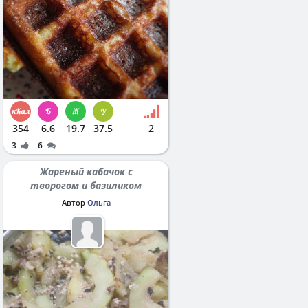
354
6.6
19.7
37.5
2
3
6
Жареный кабачок с
творогом и базиликом
Автор
Ольга