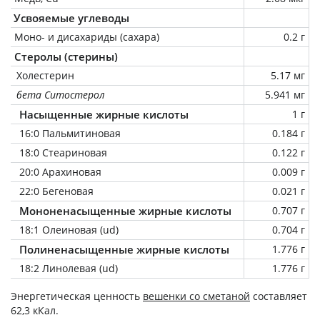
Усвояемые углеводы
Моно- и дисахариды (сахара)
0.2 г
Стеролы (стерины)
Холестерин
5.17 мг
бета Ситостерол
5.941 мг
Насыщенные жирные кислоты
1 г
16:0 Пальмитиновая
0.184 г
18:0 Стеариновая
0.122 г
20:0 Арахиновая
0.009 г
22:0 Бегеновая
0.021 г
Мононенасыщенные жирные кислоты
0.707 г
18:1 Олеиновая (ud)
0.704 г
Полиненасыщенные жирные кислоты
1.776 г
18:2 Линолевая (ud)
1.776 г
Энергетическая ценность
вешенки со сметаной
составляет
62,3 кКал.