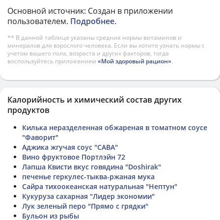
Основной источник: Создан в приложении
пользователем.
Подробнее
.
** В данной таблице указаны средние нормы витаминов и
минералов для взрослого человека. Если вы хотите узнать нормы с
учетом вашего пола, возраста и других факторов, тогда
воспользуйтесь приложением
«Мой здоровый рацион»
.
Калорийность и химический состав других
продуктов
Килька неразделенная обжареная в томатном соусе
"Фаворит"
Аджика жгучая соус "САВА"
Вино фруктовое Портлэйн 72
Лапша Квисти вкус говядина "Doshirak"
печенье геркулес-тыква-ржаная мука
Сайра тихоокеанская натуральная "Нептун"
Кукуруза сахарная "Лидер экономии"
Лук зеленый перо "Прямо с грядки"
Бульон из рыбы