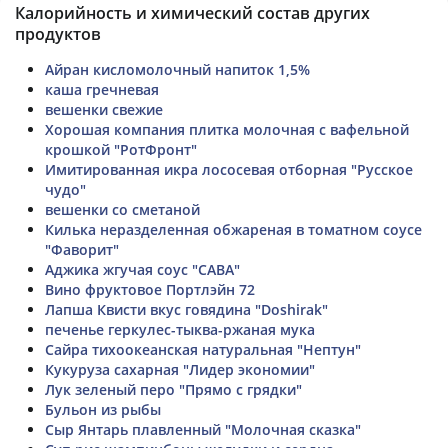
Калорийность и химический состав других
продуктов
Айран кисломолочный напиток 1,5%
каша гречневая
вешенки свежие
Хорошая компания плитка молочная с вафельной
крошкой "РотФронт"
Имитированная икра лососевая отборная "Русское
чудо"
вешенки со сметаной
Килька неразделенная обжареная в томатном соусе
"Фаворит"
Аджика жгучая соус "САВА"
Вино фруктовое Портлэйн 72
Лапша Квисти вкус говядина "Doshirak"
печенье геркулес-тыква-ржаная мука
Сайра тихоокеанская натуральная "Нептун"
Кукуруза сахарная "Лидер экономии"
Лук зеленый перо "Прямо с грядки"
Бульон из рыбы
Сыр Янтарь плавленный "Молочная сказка"