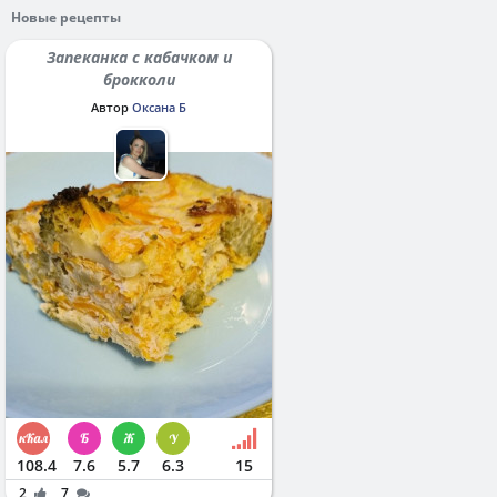
Новые рецепты
Запеканка с кабачком и
брокколи
Автор
Оксана Б
108.4
7.6
5.7
6.3
15
2
7