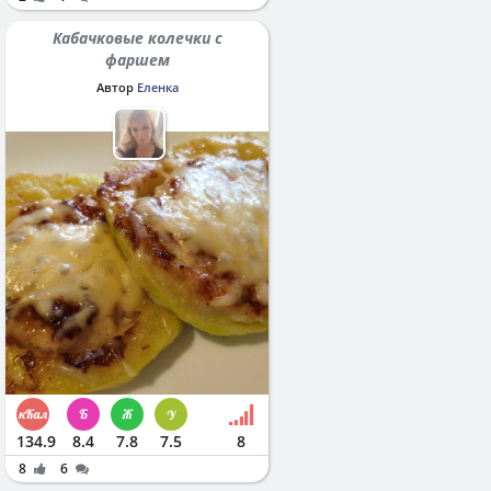
Кабачковые колечки с
фаршем
Автор
Еленка
134.9
8.4
7.8
7.5
8
8
6