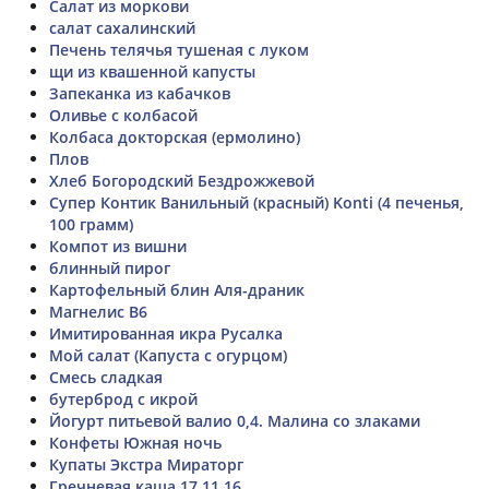
Салат из моркови
салат сахалинский
Печень телячья тушеная с луком
щи из квашенной капусты
Запеканка из кабачков
Оливье с колбасой
Колбаса докторская (ермолино)
Плов
Хлеб Богородский Бездрожжевой
Супер Контик Ванильный (красный) Konti (4 печенья,
100 грамм)
Компот из вишни
блинный пирог
Картофельный блин Аля-драник
Магнелис В6
Имитированная икра Русалка
Мой салат (Капуста с огурцом)
Смесь сладкая
бутерброд с икрой
Йогурт питьевой валио 0,4. Малина со злаками
Конфеты Южная ночь
Купаты Экстра Мираторг
Гречневая каша 17.11.16