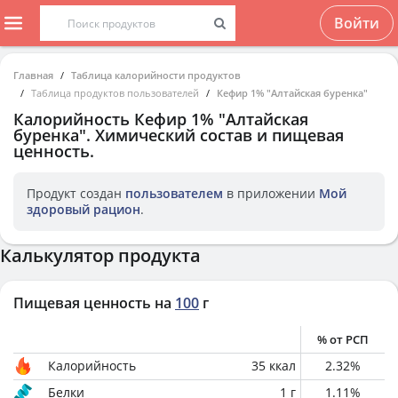
Войти
Главная
Таблица калорийности продуктов
Таблица продуктов пользователей
Кефир 1% "Алтайская буренка"
Калорийность
Кефир 1% "Алтайская
буренка"
. Химический состав и пищевая
ценность.
Продукт создан
пользователем
в приложении
Мой
здоровый рацион
.
Калькулятор продукта
Пищевая ценность на
100
г
% от РСП
Калорийность
35
ккал
2.32
%
Белки
1
г
1.11
%