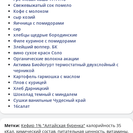
Свежевыжатый сок помело
Кофе с молоком
сыр козий
Яичница с помидорами
сир
хлебцы щедрые бородинские
Филе куриное с помидорами
Злейший воппер. БК
вино сухое красн Соло
Органические волокна акации
Активиа Биойогурт термостатный двухслойный с
черникой
Картофель гармошка с маслом
Плов с курицей
Хлеб Дарницкий
Шоколад темный с миндалем
Сушки ванильные Чудесный край
16салат
Метки:
Кефир 1% "Алтайская буренка"
калорийность 35
кКал, химический состав, питательная ценность, витамины,