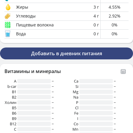
Жиры
3
г
4.55
%
Углеводы
4
г
2.92
%
Пищевые волокна
0
г
0
%
Вода
0
г
0
%
Добавить в дневник питания
Витамины и минералы
A
~
Ca
~
b-car
~
Si
~
В1
~
Mg
~
B2
~
Na
~
Холин
~
P
~
B5
~
Cl
~
B6
~
Fe
~
B9
~
I
~
B12
~
Co
~
C
~
Mn
~