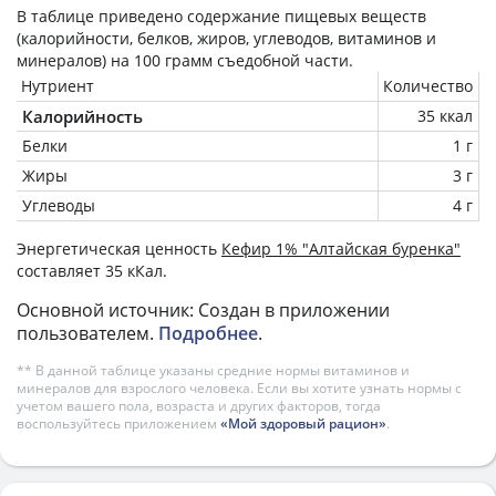
В таблице приведено содержание пищевых веществ
(калорийности, белков, жиров, углеводов, витаминов и
минералов) на
100 грамм
съедобной части.
Нутриент
Количество
Калорийность
35 ккал
Белки
1 г
Жиры
3 г
Углеводы
4 г
Энергетическая ценность
Кефир 1% "Алтайская буренка"
составляет 35 кКал.
Основной источник: Создан в приложении
пользователем.
Подробнее
.
** В данной таблице указаны средние нормы витаминов и
минералов для взрослого человека. Если вы хотите узнать нормы с
учетом вашего пола, возраста и других факторов, тогда
воспользуйтесь приложением
«Мой здоровый рацион»
.