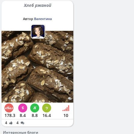
Хлеб ржаной
Автор
Валентина
178.3
8.4
8.8
16.4
10
4
4
Интересные блоги