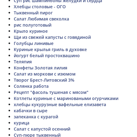
Суп рис шампинбоны желудки и сердца
Хлебцы столовые - ОГО
Тыквенный пирог
Салат Любимая свеколка
рис полуготовый
Крыло куриное
Щи из свежей капусты с говядиной
Голубцы линивые
Куриные крылья гриль в духовке
йогурт белый простоквашино
Теляпия
Конфеты Золотая лилия
Салат из моркови с изюмом
Творог Брест-Литовский 3%
Солянка работа
Рецепт "фасоль тушеная с мясом"
Котлеты куриные с мариноваными огурчиками
хлебцы кукурузные вафельные елизавета
кабачки в сыре
запеканка с курагой
курица
Салат с капустой осенний
Суп-пюре тыквенный