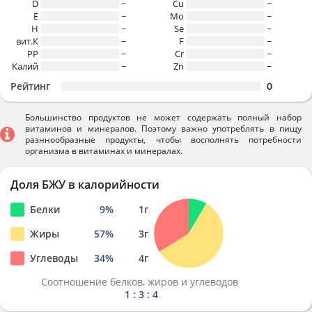
D
~
Cu
~
E
~
Mo
~
H
~
Se
~
вит.К
~
F
~
PP
~
Cr
~
Калий
~
Zn
~
Рейтинг
0
Большинство продуктов не может содержать полный набор
витаминов и минералов. Поэтому важно употреблять в пищу
разннообразные продукты, чтобы восполнять потребности
организма в витаминах и минералах.
Доля БЖУ в калорийности
Белки
9
%
1
г
Жиры
57
%
3
г
Углеводы
34
%
4
г
Соотношение белков, жиров и углеводов
1 : 3 : 4