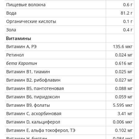
Пищевые волокна
0.6 г
Вода
81.2 г
Органические кислоты
0.1 г
Зола
0.4 г
Витамины
Витамин А, РЭ
135.6 мкг
Ретинол
0.024 мг
бета Каротин
0.616 мг
Витамин В1, тиамин
0.025 мг
Витамин В2, рибофлавин
0.027 мг
Витамин В5, пантотеновая
0.088 мг
Витамин В6, пиридоксин
0.059 мг
Витамин В9, фолаты
5.595 мкг
Витамин C, аскорбиновая
3.41 мг
Витамин D, кальциферол
0.006 мкг
Витамин Е, альфа токоферол, ТЭ
0.102 мг
Витамин Н, биотин
0.084 мкг