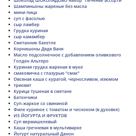
Шоколад ШОКОЛАДОВО набор "Печенье ассорти"
Шампиньоны жареные без масла
мини пица
суп с фасолью
сыр ламбер
Грудка куриная
сыр камамбер
Сметанник бахетле
Корнишоны Дядя Ваня
Масло подсолнечное с добавлением оливкового
Голден Альтеро
Куриная грудка жареная в муке
смаковичка с глазурью "смак"
Овсяная каша с курагой, черносливом, изюмом
триовит
Курица тушеная в сметане
Батончики
Суп-жаркое со свининой
Филе куриное с томатом и чесноком (в духовке)
ИЗ ЙОГУРТА И ФРУКТОВ
Суп вермишелевый
Каша гречневая в мультиварке
Йогурт натуральный Данон