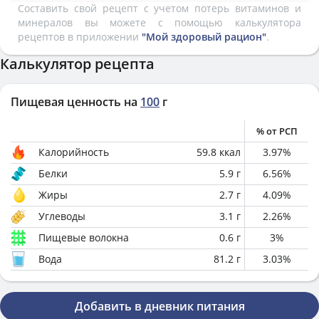
Составить свой рецепт с учетом потерь витаминов и
минералов вы можете с помощью калькулятора
рецептов в приложении
"Мой здоровый рацион"
.
Калькулятор рецепта
Пищевая ценность на
100
г
% от РСП
Калорийность
59.8
ккал
3.97
%
Белки
5.9
г
6.56
%
Жиры
2.7
г
4.09
%
Углеводы
3.1
г
2.26
%
Пищевые волокна
0.6
г
3
%
Вода
81.2
г
3.03
%
Добавить в дневник питания