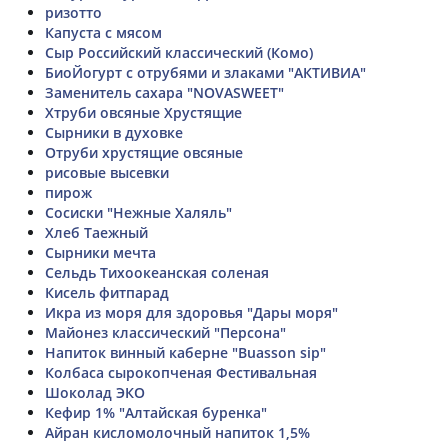
ризотто
Капуста с мясом
Сыр Российский классический (Комо)
БиоЙогурт с отрубями и злаками "АКТИВИА"
Заменитель сахара "NOVASWEET"
Хтруби овсяные Хрустящие
Сырники в духовке
Отруби хрустящие овсяные
рисовые высевки
пирож
Сосиски "Нежные Халяль"
Хлеб Таежный
Сырники мечта
Сельдь Тихоокеанская соленая
Кисель фитпарад
Икра из моря для здоровья "Дары моря"
Майонез классический "Персона"
Напиток винный каберне "Buasson sip"
Колбаса сырокопченая Фестивальная
Шоколад ЭКО
Кефир 1% "Алтайская буренка"
Айран кисломолочный напиток 1,5%