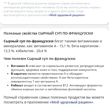
** В данной таблице указаны средние нормы витаминов и
минералов для взрослого человека. Если вы хотите узнать нормы с
учетом вашего пола, возраста и других факторов, тогда
воспользуйтесь приложением
«Мой здоровый рацион»
.
Полезные свойства СЫРНЫЙ СУП ПО-ФРАНЦУЗСКИ
Сырный суп по-французски
богат такими витаминами и
минералами, как: витамином А - 15,1 %, бэта-каротином -
12,3 %, кобальтом - 20,4 %
Чем полезен Сырный суп по-французски
Витамин А
отвечает за нормальное развитие, репродуктивную
функцию, здоровье кожи и глаз, поддержание иммунитета.
В-каротин
является провитамином А и обладает
антиоксидантными свойствами. 6 мкг бета-каротина
эквивалентны 1 мкг витамина А.
Кобальт
входит в состав витамина В12. Активирует ферменты
обмена жирных кислот и метаболизма фолиевой кислоты.
Полный справочник самых полезных продуктов вы можете
посмотреть в приложении
«Мой здоровый рацион»
.