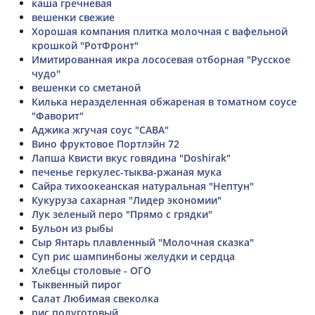
каша гречневая
вешенки свежие
Хорошая компания плитка молочная с вафельной
крошкой "РотФронт"
Имитированная икра лососевая отборная "Русское
чудо"
вешенки со сметаной
Килька неразделенная обжареная в томатном соусе
"Фаворит"
Аджика жгучая соус "САВА"
Вино фруктовое Портлэйн 72
Лапша Квисти вкус говядина "Doshirak"
печенье геркулес-тыква-ржаная мука
Сайра тихоокеанская натуральная "Нептун"
Кукуруза сахарная "Лидер экономии"
Лук зеленый перо "Прямо с грядки"
Бульон из рыбы
Сыр Янтарь плавленный "Молочная сказка"
Суп рис шампинбоны желудки и сердца
Хлебцы столовые - ОГО
Тыквенный пирог
Салат Любимая свеколка
рис полуготовый