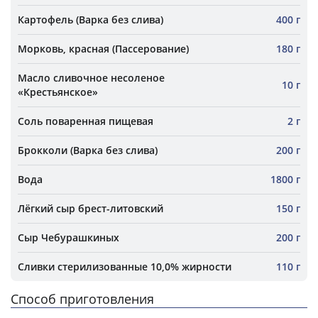
Картофель (Варка без слива)
400 г
Морковь, красная (Пассерование)
180 г
Масло сливочное несоленое
10 г
«Крестьянское»
Соль поваренная пищевая
2 г
Брокколи (Варка без слива)
200 г
Вода
1800 г
Лёгкий сыр брест-литовский
150 г
Сыр Чебурашкиных
200 г
Сливки стерилизованные 10,0% жирности
110 г
Способ приготовления