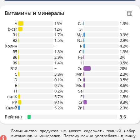
Витамины и минералы
A
15%
Ca
1.3%
b-car
12%
Si
~
В1
1.7%
Mg
3.9%
B2
1.5%
Na
2.3%
Холин
~
P
4.2%
B5
1.8%
Cl
1.9%
B6
2.9%
Fe
2%
B9
1.4%
I
0.5%
B12
~
Co
20%
C
3.8%
Mn
2.3%
D
0.1%
Cu
3.5%
E
0.7%
Mo
3.6%
H
0.2%
Se
0.3%
вит.К
5.7%
F
1.5%
PP
9.1%
Cr
9.3%
Калий
5.2%
Zn
2.3%
Рейтинг
3.6
Большинство продуктов не может содержать полный набор
витаминов и минералов. Поэтому важно употреблять в пищу