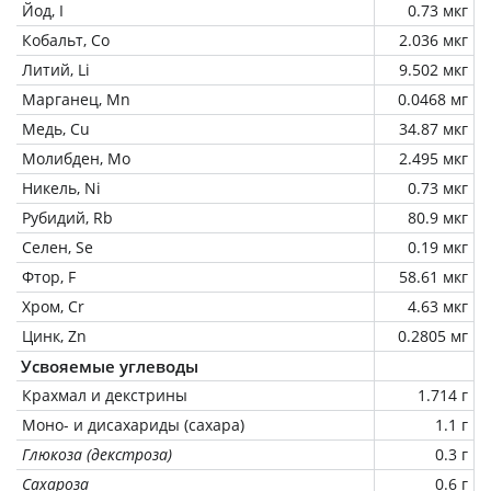
Йод, I
0.73 мкг
Кобальт, Co
2.036 мкг
Литий, Li
9.502 мкг
Марганец, Mn
0.0468 мг
Медь, Cu
34.87 мкг
Молибден, Mo
2.495 мкг
Никель, Ni
0.73 мкг
Рубидий, Rb
80.9 мкг
Селен, Se
0.19 мкг
Фтор, F
58.61 мкг
Хром, Cr
4.63 мкг
Цинк, Zn
0.2805 мг
Усвояемые углеводы
Крахмал и декстрины
1.714 г
Моно- и дисахариды (сахара)
1.1 г
Глюкоза (декстроза)
0.3 г
Сахароза
0.6 г