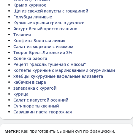
Крыло куриное
Щи из свежей капусты с говядиной
Голубцы линивые
Куриные крылья гриль в духовке
йогурт белый простоквашино
Теляпия
Конфеты Золотая лилия
Салат из моркови с изюмом
Творог Брест-Литовский 3%
Солянка работа
Рецепт "фасоль тушеная с мясом"
Котлеты куриные с мариноваными огурчиками
хлебцы кукурузные вафельные елизавета
кабачки в сыре
запеканка с курагой
курица
Салат с капустой осенний
Суп-пюре тыквенный
Савушкин паста творожная
Метки:
Как приготовить
Сырный суп по-французски
,