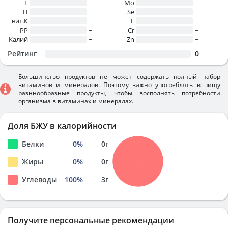
E
~
Mo
~
H
~
Se
~
вит.К
~
F
~
PP
~
Cr
~
Калий
~
Zn
~
Рейтинг
0
Большинство продуктов не может содержать полный набор
витаминов и минералов. Поэтому важно употреблять в пищу
разннообразные продукты, чтобы восполнять потребности
организма в витаминах и минералах.
Доля БЖУ в калорийности
Белки
0
%
0
г
Жиры
0
%
0
г
Углеводы
100
%
3
г
Получите персональные рекомендации