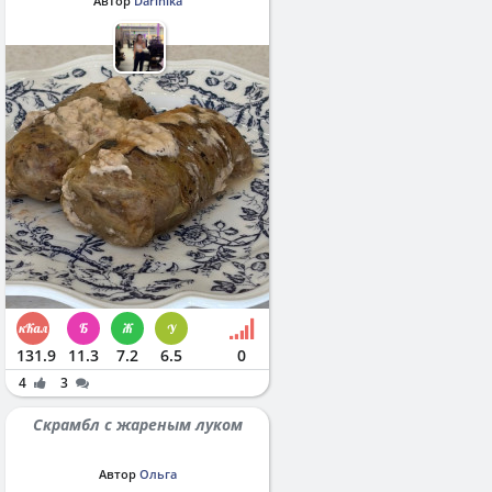
Автор
Darinika
131.9
11.3
7.2
6.5
0
4
3
Скрамбл с жареным луком
Автор
Ольга