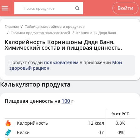
Войти
Главная
Таблица калорийности продуктов
Таблица продуктов пользователей
Корнишоны Дядя Ваня
Калорийность
Корнишоны Дядя Ваня
.
Химический состав и пищевая ценность.
Продукт создан
пользователем
в приложении
Мой
здоровый рацион
.
Калькулятор продукта
Пищевая ценность на
100
г
% от РСП
Калорийность
12
ккал
0.8
%
Белки
0
г
0
%