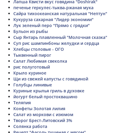
Лапша Квисти вкус говядина "Doshirak"
печенье геркулес-тыква-ржаная мука
Сайра тихоокеанская натуральная "Нептун"
Кукуруза сахарная "Лидер экономии"
Лук зеленый перо "Прямо с грядки"
Бульон из рыбы
Сыр Янтарь плавленный "Молочная сказка"
Суп рис шампинбоны желудки и сердца
Хлебцы столовые - ОГО
Тыквенный пирог
Салат Любимая свеколка
рис полуготовый
Крыло куриное
Щи из свежей капусты с говядиной
Голубцы линивые
Куриные крылья гриль в духовке
йогурт белый простоквашино
Теляпия
Конфеты Золотая лилия
Салат из моркови с изюмом
Творог Брест-Литовский 3%
Солянка работа
Рецепт "фасоль тушеная с мясом"