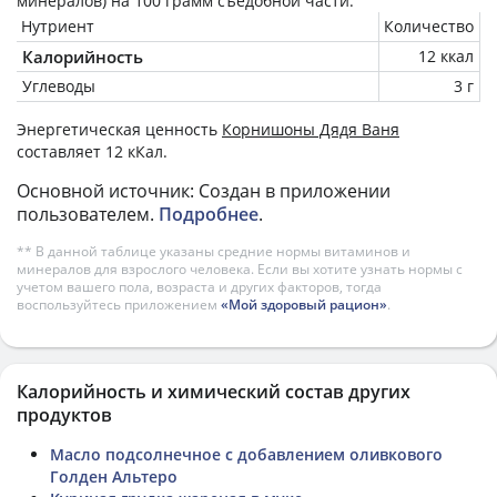
минералов) на
100 грамм
съедобной части.
Нутриент
Количество
Калорийность
12 ккал
Углеводы
3 г
Энергетическая ценность
Корнишоны Дядя Ваня
составляет 12 кКал.
Основной источник: Создан в приложении
пользователем.
Подробнее
.
** В данной таблице указаны средние нормы витаминов и
минералов для взрослого человека. Если вы хотите узнать нормы с
учетом вашего пола, возраста и других факторов, тогда
воспользуйтесь приложением
«Мой здоровый рацион»
.
Калорийность и химический состав других
продуктов
Масло подсолнечное с добавлением оливкового
Голден Альтеро