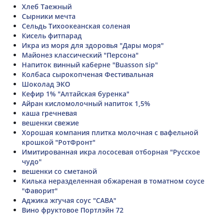
Хлеб Таежный
Сырники мечта
Сельдь Тихоокеанская соленая
Кисель фитпарад
Икра из моря для здоровья "Дары моря"
Майонез классический "Персона"
Напиток винный каберне "Buasson sip"
Колбаса сырокопченая Фестивальная
Шоколад ЭКО
Кефир 1% "Алтайская буренка"
Айран кисломолочный напиток 1,5%
каша гречневая
вешенки свежие
Хорошая компания плитка молочная с вафельной
крошкой "РотФронт"
Имитированная икра лососевая отборная "Русское
чудо"
вешенки со сметаной
Килька неразделенная обжареная в томатном соусе
"Фаворит"
Аджика жгучая соус "САВА"
Вино фруктовое Портлэйн 72