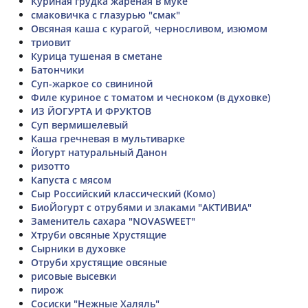
Куриная грудка жареная в муке
смаковичка с глазурью "смак"
Овсяная каша с курагой, черносливом, изюмом
триовит
Курица тушеная в сметане
Батончики
Суп-жаркое со свининой
Филе куриное с томатом и чесноком (в духовке)
ИЗ ЙОГУРТА И ФРУКТОВ
Суп вермишелевый
Каша гречневая в мультиварке
Йогурт натуральный Данон
ризотто
Капуста с мясом
Сыр Российский классический (Комо)
БиоЙогурт с отрубями и злаками "АКТИВИА"
Заменитель сахара "NOVASWEET"
Хтруби овсяные Хрустящие
Сырники в духовке
Отруби хрустящие овсяные
рисовые высевки
пирож
Сосиски "Нежные Халяль"