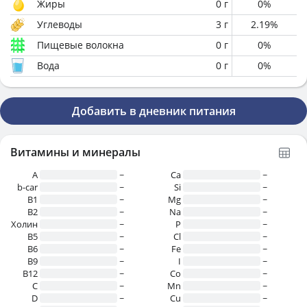
Жиры
0
г
0
%
Углеводы
3
г
2.19
%
Пищевые волокна
0
г
0
%
Вода
0
г
0
%
Добавить в дневник питания
Витамины и минералы
A
~
Ca
~
b-car
~
Si
~
В1
~
Mg
~
B2
~
Na
~
Холин
~
P
~
B5
~
Cl
~
B6
~
Fe
~
B9
~
I
~
B12
~
Co
~
C
~
Mn
~
D
~
Cu
~