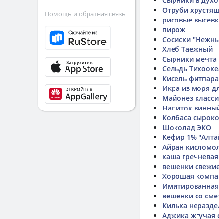
Сырники в духо
Отруби хрустящ
Помощь и обратная связь
рисовые высевк
пирож
Сосиски "Нежны
Хлеб Таежный
Сырники мечта
Сельдь Тихооке
Кисель фитпара
Икра из моря д
Майонез класси
Напиток винный
Колбаса сыроко
Шоколад ЭКО
Кефир 1% "Алта
Айран кисломол
каша гречневая
вешенки свежи
Хорошая компан
Имитированная 
вешенки со сме
Килька неразде
Аджика жгучая 