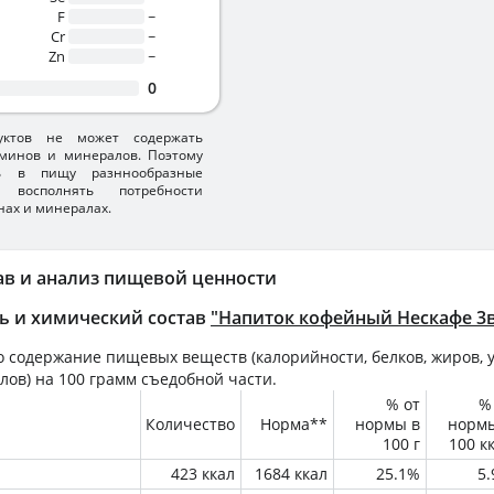
F
~
Cr
~
Zn
~
0
уктов не может содержать
минов и минералов. Поэтому
ть в пищу разннообразные
 восполнять потребности
нах и минералах.
ав и анализ пищевой ценности
ь и химический состав
"Напиток кофейный Нескафе 3в1
 содержание пищевых веществ (калорийности, белков, жиров, у
лов) на
100 грамм
съедобной части.
% от
%
Количество
Норма**
нормы в
норм
100 г
100 к
423 ккал
1684 ккал
25.1%
5