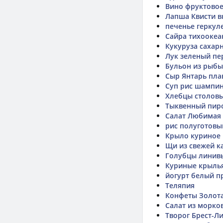
Вино фруктовое
Лапша Квисти вк
печенье геркул
Сайра тихоокеа
Кукуруза сахар
Лук зеленый пе
Бульон из рыбы
Сыр Янтарь пла
Суп рис шампин
Хлебцы столовы
Тыквенный пир
Салат Любимая 
рис полуготовы
Крыло куриное
Щи из свежей к
Голубцы линив
Куриные крылья
йогурт белый 
Теляпия
Конфеты Золот
Салат из морко
Творог Брест-Л