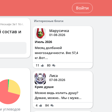
Войти
Интересные блоги
ескафе 3в1 16 г.
Марусичка
 состав и
01-08-2026
Июль 2026
Месяц долбаной
многозадачности. Вес 57,4
кг.Вот...
11
80
Лиса
07-08-2026
Крик души
Можно ведь излить душу?
Думаю, можно.. Мы с муже...
4
84
и углеводов