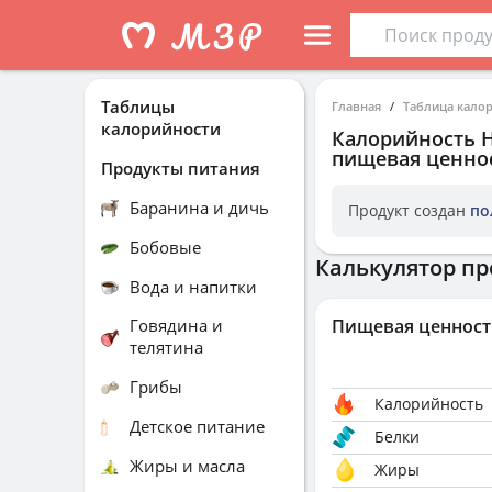
Таблицы
Главная
Таблица кало
калорийности
Калорийность
Н
пищевая ценнос
Продукты питания
Баранина и дичь
Продукт создан
по
Бобовые
Калькулятор пр
Вода и напитки
Говядина и
Пищевая ценност
телятина
Грибы
Калорийность
Детское питание
Белки
Жиры и масла
Жиры