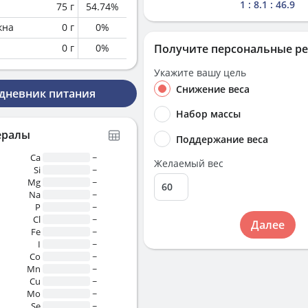
1 : 8.1 : 46.9
75
г
54.74
%
кна
0
г
0
%
0
г
0
%
Получите персональные р
Укажите вашу цель
Снижение веса
 дневник питания
Набор массы
ералы
Поддержание веса
Ca
~
Желаемый вес
Si
~
Mg
~
Na
~
P
~
Cl
~
Далее
Fe
~
I
~
Co
~
Mn
~
Cu
~
Mo
~
Se
~