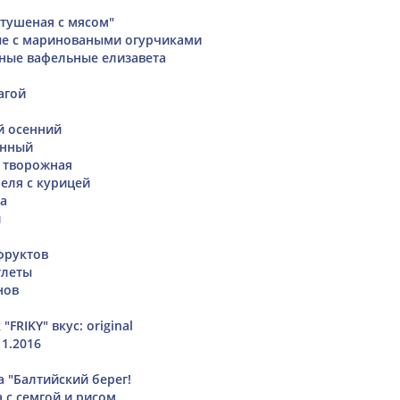
 тушеная с мясом"
ые с мариноваными огурчиками
ные вафельные елизавета
агой
й осенний
енный
 творожная
феля с курицей
а
и
фруктов
тлеты
нов
FRIKY" вкус: original
1.2016
а "Балтийский берег!
 с семгой и рисом