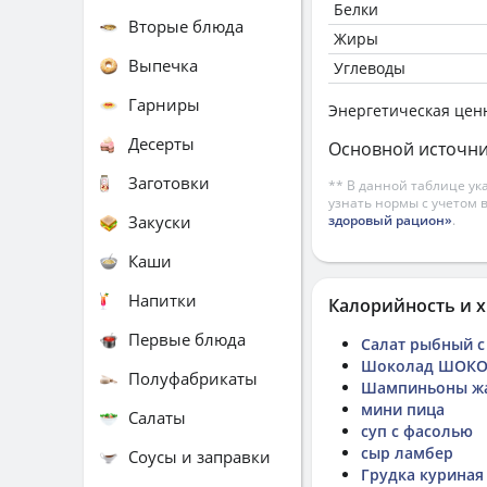
Белки
Вторые блюда
Жиры
Выпечка
Углеводы
Гарниры
Энергетическая цен
Десерты
Основной источни
Заготовки
** В данной таблице ук
узнать нормы с учетом 
Закуски
здоровый рацион»
.
Каши
Напитки
Калорийность и х
Первые блюда
Салат рыбный с
Шоколад ШОКОЛ
Полуфабрикаты
Шампиньоны жа
мини пица
Салаты
суп с фасолью
сыр ламбер
Соусы и заправки
Грудка куриная