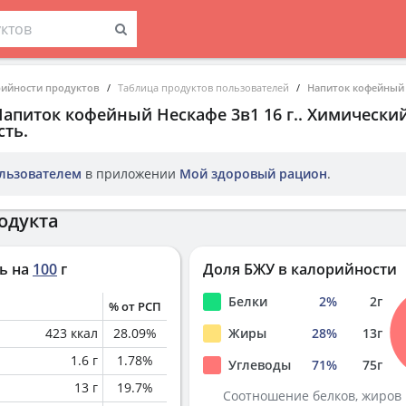
рийности продуктов
Таблица продуктов пользователей
Напиток кофейный Н
апиток кофейный Нескафе 3в1 16 г.
. Химический
ть.
льзователем
в приложении
Мой здоровый рацион
.
одукта
ь на
100
г
Доля БЖУ в калорийности
Белки
2
%
2
г
% от РСП
423
ккал
28.09
%
Жиры
28
%
13
г
1.6
г
1.78
%
Углеводы
71
%
75
г
13
г
19.7
%
Соотношение белков, жиров 