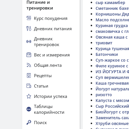
Питание и
сыр камамбер
тренировки
Сметанник бахе
Корнишоны Дяд
Курс похудения
Масло подсолне
Куриная грудка
Дневник питания
смаковичка с г
Овсяная каша с
Дневник
триовит
тренировок
Курица тушеная
Батончики
Вес и измерения
Суп-жаркое со 
Общая лента
Филе куриное с 
ИЗ ЙОГУРТА И 
Рецепты
Суп вермишеле
Каша гречневая
Статьи
Йогурт натурал
ризотто
Истории успеха
Капуста с мясо
Таблицы
Сыр Российский
калорийности
БиоЙогурт с от
Заменитель сах
Поиск
Хтруби овсяные