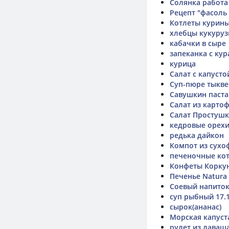
Солянка работа
Рецепт "фасоль
Котлеты курин
хлебцы кукуруз
кабачки в сыре
запеканка с кур
курица
Салат с капусто
Суп-пюре тыкв
Савушкин паста
Салат из карто
Салат Простушк
кедровые орех
редька дайкон
Компот из сухо
печеночные ко
Конфеты Корку
Печенье Natura
Соевый напиток "
суп рыбный 17.1
сырок(ананас)
Морская капуст
рулет из лаваша