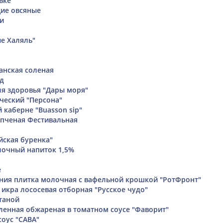
вке
ие овсяные
и
е Халяль"
анская соленая
д
ля здоровья "Дары моря"
ческий "Персона"
 каберне "Buasson sip"
пченая Фестивальная
йская буренка"
очный напиток 1,5%
е
ия плитка молочная с вафельной крошкой "РотФронт"
икра лососевая отборная "Русское чудо"
таной
ленная обжареная в томатном соусе "Фаворит"
соус "САВА"