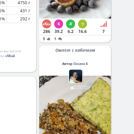
.5%
4750 г
.5%
431 г
.1%
292 г
286
39.2
6.2
16.6
7
3
1
Омлет с кабачком
и вы хотите
ием
«Мой
Автор
Оксана Б