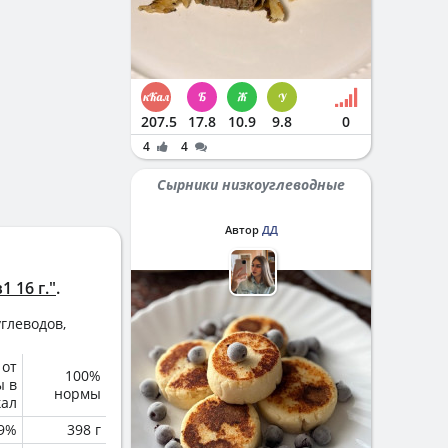
207.5
17.8
10.9
9.8
0
4
4
Сырники низкоуглеводные
Автор
ДД
 16 г."
.
глеводов,
 от
100%
ы в
нормы
кал
.9%
398 г