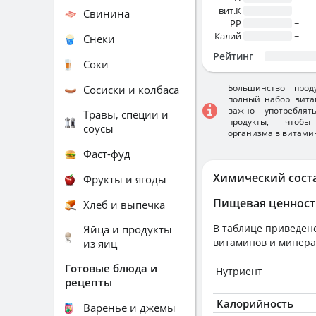
вит.К
~
Свинина
PP
~
Калий
~
Снеки
Рейтинг
Соки
Большинство прод
Сосиски и колбаса
полный набор вита
важно употребля
Травы, специи и
продукты, чтобы
соусы
организма в витами
Фаст-фуд
Химический сост
Фрукты и ягоды
Пищевая ценност
Хлеб и выпечка
В таблице приведено
Яйца и продукты
витаминов и минера
из яиц
Готовые блюда и
Нутриент
рецепты
Калорийность
Варенье и джемы