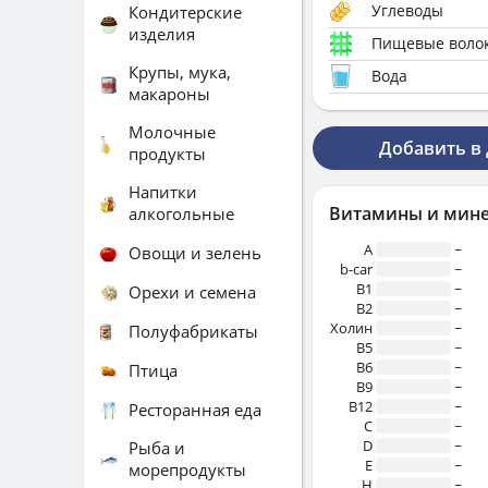
Углеводы
Кондитерские
изделия
Пищевые воло
Крупы, мука,
Вода
макароны
Молочные
Добавить в
продукты
Напитки
Витамины и мин
алкогольные
A
~
Овощи и зелень
b-car
~
В1
~
Орехи и семена
B2
~
Холин
~
Полуфабрикаты
B5
~
B6
~
Птица
B9
~
B12
~
Ресторанная еда
C
~
D
~
Рыба и
E
~
морепродукты
H
~