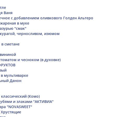
тле
я Ваня
чное с добавлением оливкового Голден Альтеро
 жареная в муке
лазурью "смак"
 курагой, черносливом, изюмом
 в сметане
свининой
томатом и чесноком (в духовке)
ФРУКТОВ
вый
 в мультиварке
ьный Данон
м
 классический (Комо)
рубями и злаками "АКТИВИА"
ара "NOVASWEET"
 Хрустящие