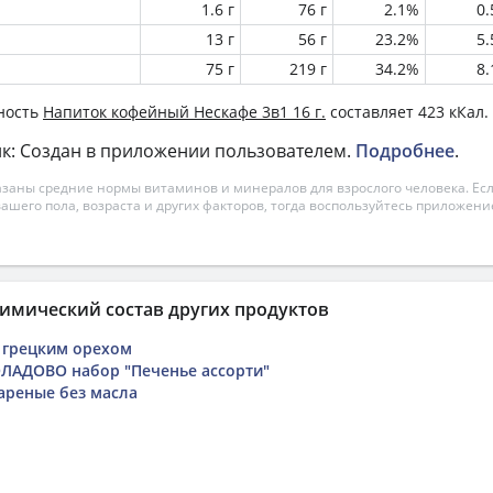
1.6 г
76 г
2.1%
0
13 г
56 г
23.2%
5
75 г
219 г
34.2%
8
ность
Напиток кофейный Нескафе 3в1 16 г.
составляет 423 кКал.
к: Создан в приложении пользователем.
Подробнее
.
азаны средние нормы витаминов и минералов для взрослого человека. Есл
вашего пола, возраста и других факторов, тогда воспользуйтесь приложен
имический состав других продуктов
 грецким орехом
АДОВО набор "Печенье ассорти"
реные без масла