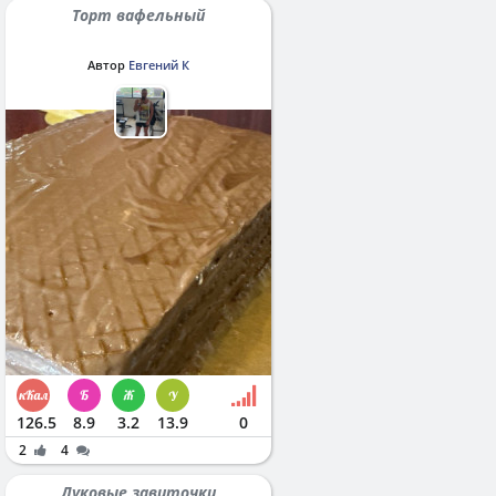
Торт вафельный
Автор
Евгений К
126.5
8.9
3.2
13.9
0
2
4
Луковые завиточки