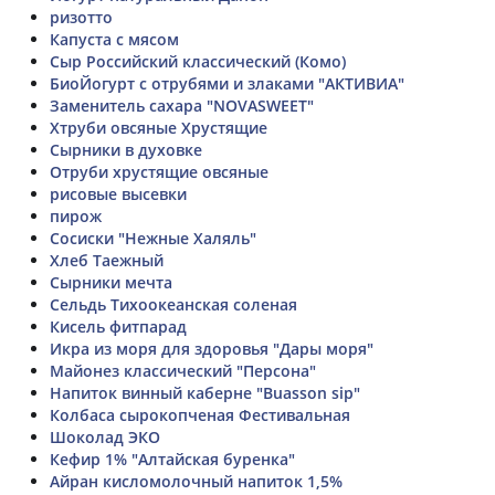
ризотто
Капуста с мясом
Сыр Российский классический (Комо)
БиоЙогурт с отрубями и злаками "АКТИВИА"
Заменитель сахара "NOVASWEET"
Хтруби овсяные Хрустящие
Сырники в духовке
Отруби хрустящие овсяные
рисовые высевки
пирож
Сосиски "Нежные Халяль"
Хлеб Таежный
Сырники мечта
Сельдь Тихоокеанская соленая
Кисель фитпарад
Икра из моря для здоровья "Дары моря"
Майонез классический "Персона"
Напиток винный каберне "Buasson sip"
Колбаса сырокопченая Фестивальная
Шоколад ЭКО
Кефир 1% "Алтайская буренка"
Айран кисломолочный напиток 1,5%