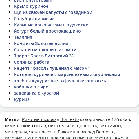
Крыло куриное
Щи из свежей капусты с говядиной
Голубцы линивые
Куриные крылья гриль в духовке
йогурт белый простоквашино
Теляпия
Конфеты Золотая лилия
Салат из моркови с изюмом
Творог Брест-Литовский 3%
Солянка работа
Рецепт "фасоль тушеная с мясом"
Котлеты куриные с мариноваными огурчиками
хлебцы кукурузные вафельные елизавета
кабачки в сыре
запеканка с курагой
курица
Метки:
Рикотин шоколад Bonfesto
калорийность 176 кКал,
химический состав, питательная ценность, витамины,
минералы, чем полезен Рикотин шоколад Bonfesto,
калории, нутриенты, полезные свойства Рикотин шоколад