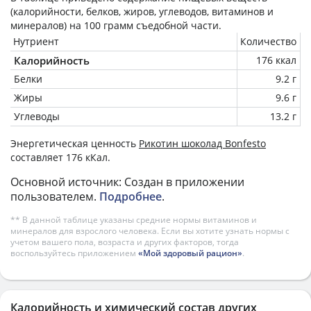
(калорийности, белков, жиров, углеводов, витаминов и
минералов) на
100 грамм
съедобной части.
Нутриент
Количество
Калорийность
176 ккал
Белки
9.2 г
Жиры
9.6 г
Углеводы
13.2 г
Энергетическая ценность
Рикотин шоколад Bonfesto
составляет 176 кКал.
Основной источник: Создан в приложении
пользователем.
Подробнее
.
** В данной таблице указаны средние нормы витаминов и
минералов для взрослого человека. Если вы хотите узнать нормы с
учетом вашего пола, возраста и других факторов, тогда
воспользуйтесь приложением
«Мой здоровый рацион»
.
Калорийность и химический состав других