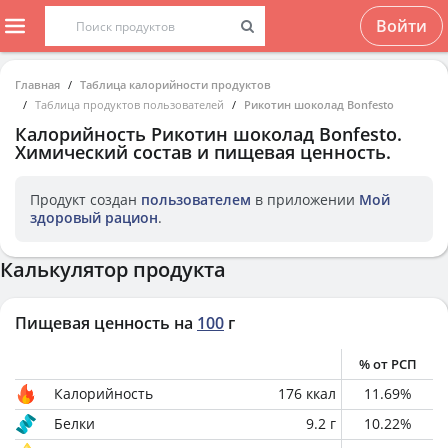
Войти
Главная
Таблица калорийности продуктов
Таблица продуктов пользователей
Рикотин шоколад Bonfesto
Калорийность
Рикотин шоколад Bonfesto
.
Химический состав и пищевая ценность.
Продукт создан
пользователем
в приложении
Мой
здоровый рацион
.
Калькулятор продукта
Пищевая ценность на
100
г
% от РСП
Калорийность
176
ккал
11.69
%
Белки
9.2
г
10.22
%