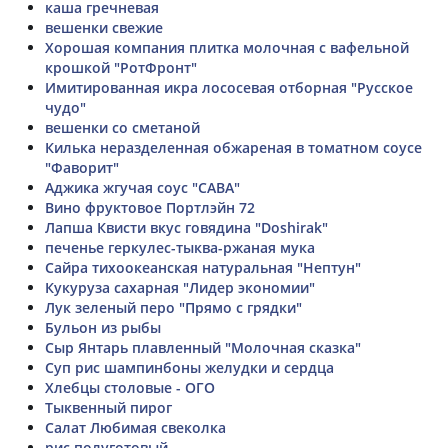
каша гречневая
вешенки свежие
Хорошая компания плитка молочная с вафельной
крошкой "РотФронт"
Имитированная икра лососевая отборная "Русское
чудо"
вешенки со сметаной
Килька неразделенная обжареная в томатном соусе
"Фаворит"
Аджика жгучая соус "САВА"
Вино фруктовое Портлэйн 72
Лапша Квисти вкус говядина "Doshirak"
печенье геркулес-тыква-ржаная мука
Сайра тихоокеанская натуральная "Нептун"
Кукуруза сахарная "Лидер экономии"
Лук зеленый перо "Прямо с грядки"
Бульон из рыбы
Сыр Янтарь плавленный "Молочная сказка"
Суп рис шампинбоны желудки и сердца
Хлебцы столовые - ОГО
Тыквенный пирог
Салат Любимая свеколка
рис полуготовый