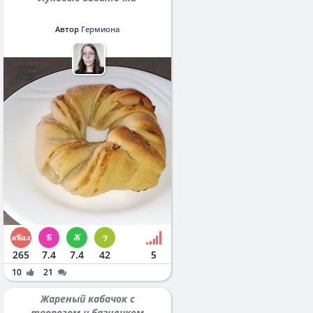
Автор
Гермиона
265
7.4
7.4
42
5
10
21
Жареный кабачок с
творогом и базиликом