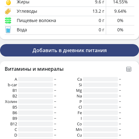
Жиры
9.6
г
14.55
%
Углеводы
13.2
г
9.64
%
Пищевые волокна
0
г
0
%
Вода
0
г
0
%
Добавить в дневник питания
Витамины и минералы
A
~
Ca
~
b-car
~
Si
~
В1
~
Mg
~
B2
~
Na
~
Холин
~
P
~
B5
~
Cl
~
B6
~
Fe
~
B9
~
I
~
B12
~
Co
~
C
~
Mn
~
D
~
Cu
~