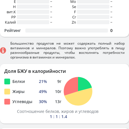
E
~
Mo
~
H
~
Se
~
вит.К
~
F
~
PP
~
Cr
~
Калий
~
Zn
~
Рейтинг
0
Большинство продуктов не может содержать полный набор
витаминов и минералов. Поэтому важно употреблять в пищу
разннообразные продукты, чтобы восполнять потребности
организма в витаминах и минералах.
Доля БЖУ в калорийности
Белки
21
%
9
г
Жиры
49
%
10
г
Углеводы
30
%
13
г
Соотношение белков, жиров и углеводов
1 : 1 : 1.4