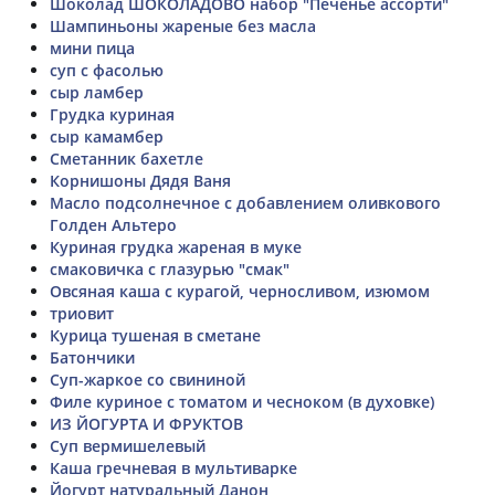
Шоколад ШОКОЛАДОВО набор "Печенье ассорти"
Шампиньоны жареные без масла
мини пица
суп с фасолью
сыр ламбер
Грудка куриная
сыр камамбер
Сметанник бахетле
Корнишоны Дядя Ваня
Масло подсолнечное с добавлением оливкового
Голден Альтеро
Куриная грудка жареная в муке
смаковичка с глазурью "смак"
Овсяная каша с курагой, черносливом, изюмом
триовит
Курица тушеная в сметане
Батончики
Суп-жаркое со свининой
Филе куриное с томатом и чесноком (в духовке)
ИЗ ЙОГУРТА И ФРУКТОВ
Суп вермишелевый
Каша гречневая в мультиварке
Йогурт натуральный Данон